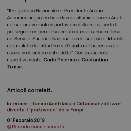
"Il Segretario Nazionale e il Presidente Anaao
Scienza e Farmaci
Assomed augurano buon lavoro all’amico Tonino Aceti
nel suo nuovo ruolo di portavoce della Fnopi, certi di
Studi e Analisi
proseguire un percorso iniziato da molti anni in difesa
del Servizio Sanitario Nazionale e del suo ruolo di tutela
Lettere al direttore
della salute dei cittadini e dell’equità nell’accesso alle
cure a prescindere dal reddito". Così in una nota,
Edizioni Regionali
rispettivamente,
Carlo Palermo
e
Costantino
Troise
.
QS Pro
Professionisti Sanitari.AI
Articoli correlati:
Infermieri. Tonino Aceti lascia Cittadinanzattiva e
Abruzzo
QS Pro Gold
diventa il “portavoce” della Fnopi
QS Club
Newsletter
Basilicata
Artrite & artrosi
01 Febbraio 2019
© Riproduzione riservata