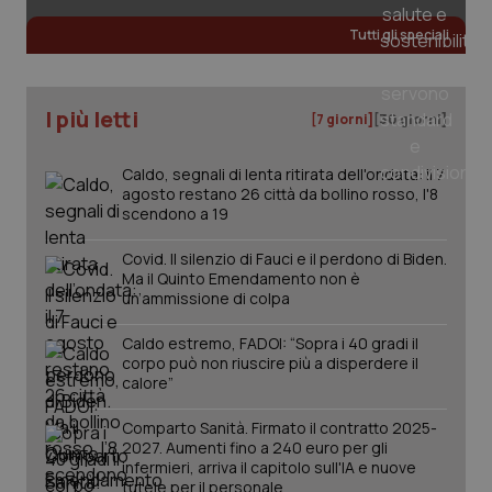
Valle D’Aosta
Oncodermatologia
Necessari
Statistici
Marketing
Tutti gli speciali
I cookie necessari contribuiscono a rendere fruibile il
Veneto
Oncoematologia
sito web abilitandone funzionalità di base quali la
navigazione sulle pagine e l'accesso alle aree
protette del sito. Il sito web non è in grado di
I più letti
Oncologia & Nutrizione
[7 giorni]
[30 giorni]
funzionare correttamente senza questi cookie.
Nome
Fornitore
/
Dominio
Scaden
Psoriasi & pelle
Caldo, segnali di lenta ritirata dell'ondata: il 7
VISITOR_PRIVACY_METADATA
5 mesi
YouTube
agosto restano 26 città da bollino rosso, l'8
settim
.youtube.com
scendono a 19
Quotidiano Cardiologia
Covid. Il silenzio di Fauci e il perdono di Biden.
Ma il Quinto Emendamento non è
Quotidiano Chirurgia
un’ammissione di colpa
Quotidiano Oncologia
Caldo estremo, FADOI: “Sopra i 40 gradi il
corpo può non riuscire più a disperdere il
calore”
Quotidiano Pediatria
Comparto Sanità. Firmato il contratto 2025-
2027. Aumenti fino a 240 euro per gli
Rene & patologie urogenitali
infermieri, arriva il capitolo sull'IA e nuove
tutele per il personale