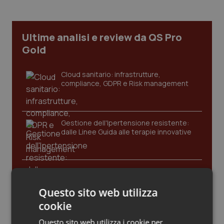
Calabria
Asma & BPCO
Campania
Car-T
Ultime analisi e review da QS Pro
Gold
Emilia-Romagna
Colesterolo & coronaropatie
Cloud sanitario: infrastrutture,
compliance, GDPR e Risk management
Friuli Venezia Giulia
Dermatite Atopica
Lazio
Diabete & glucometri
Gestione dell'Ipertensione resistente:
dalle Linee Guida alle terapie innovative
Liguria
Disturbi dell’umore
Lombardia
Dolore
Leadership Infermieristica 2026: nuovi
modelli di responsabilità e autonomia
Marche
Donna & Salute
Questo sito web utilizza
cookie
Molise
Epatiti
Leadership Medica 2026: guidare team
Questo sito web utilizza i cookie per