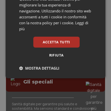
clinici ad alte prestazioni
migliorare la tua esperienza di
Piemonte
HIV
navigazione. Utilizzando il nostro sito web
acconsenti a tutti i cookie in conformità
Provincia Autonoma di Bolzano
Infezioni & Febbre
AI e telemedicina nello studio
con la nostra policy per i cookie.
Leggi di
odontoiatrico: applicazioni concrete e
più
uso protetto
Provincia Autonoma di Trento
Ipertensione & Scompenso
ACCETTA TUTTI
Puglia
Malattie rare
RIFIUTA
Sardegna
Malattia di Crohn & Rettocolite Ulcerosa
MOSTRA DETTAGLI
Sicilia
Neuroscienze & patologie neurodegenerative
Necessari
Statistici
Marketing
Gli speciali
Toscana
Obesità
Umbria
Oftalmologia
Sanità digitale per garantire più salute e
sostenibilità. Ma servono standard e condivisione