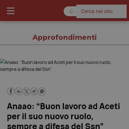
Venerdì 7 Agosto 2026
Approfondimenti
Approfondimenti
Cronache
Governo e Parlamento
Anaao: “Buon lavoro ad Aceti
Regioni e Asl
per il suo nuovo ruolo,
sempre a difesa del Ssn”
Lavoro e Professioni