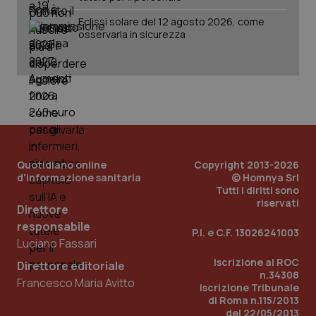
Salute orale & impianti
Eclissi solare del 12 agosto 2026, come
CookieScriptConsent
5 mesi
CookieScript
osservarla in sicurezza
settim
www.quotidianosanita.it
Sangue & coagulazione
Tiroide
Tumore al seno
Tumore ovarico
Quotidiano online
Copyright 2013-2026
d'informazione sanitaria
© Homnya Srl
Tutti i diritti sono
Tumori del Polmone & Testa Collo
riservati
Direttore
tracking-sites-ironfish-
www.quotidianosanita.it
4
tracking-enable
settim
responsabile
2 gior
P.I. e C.F. 13026241003
Tumori gastrointestinali
Luciano Fassari
Iscrizione al ROC
Direttore editoriale
Ulcera & Reflusso
n.34308
Francesco Maria Avitto
Iscrizione Tribunale
tracking-sites-ironfish-
www.quotidianosanita.it
4
di Roma n.115/2013
session-id
settim
Vaccini
2 gior
del 22/05/2013