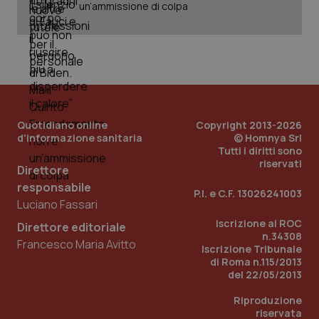
un’ammissione di colpa
You
ges
del
e d
per
del
ute
tracking-sites-
www.quotidianosanita.it
4
Que
ironfish-tracking-
settimane
imp
named-enable
2 giorni
dal
per 
Quotidiano online
Copyright 2013-2026
sis
d'informazione sanitaria
© Homnya Srl
sol
ute
Tutti i diritti sono
ide
riservati
Direttore
Wel
responsabile
P.I. e C.F. 13026241003
Luciano Fassari
Iscrizione al ROC
Direttore editoriale
n.34308
Francesco Maria Avitto
Iscrizione Tribunale
di Roma n.115/2013
del 22/05/2013
Riproduzione
riservata