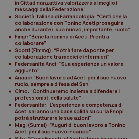
in Cittadinanzattiva valorizzerà al meglio i
I cookie necessari contribuiscono a rendere fruibile il
messaggi della Federazione”
sito web abilitandone funzionalità di base quali la
Società Italiana di Farmacologia: “Certi che la
navigazione sulle pagine e l'accesso alle aree
protette del sito. Il sito web non è in grado di
collaborazione con Tonino Aceti proseguirà
funzionare correttamente senza questi cookie.
anche durante il suo nuovo, importante, ruolo”
Nome
Fornitore
/
Dominio
Scaden
Fimp: “Bene la nomina di Aceti. Pronti a
collaborare”
VISITOR_PRIVACY_METADATA
5 mesi
YouTube
settim
.youtube.com
Scotti (Fimmg): “Potrà fare da ponte per
collaborazione tra medici e infermieri”
Federsanità Anci: “Sua esperienza un valore
aggiunto”
Anaao: “Buon lavoro ad Aceti per il suo nuovo
ruolo, sempre a difesa del Ssn”
Cimo: “Continueremo insieme a difendere i
professionisti della salute”
Federsanità: “L’esperienza e competenza di
Aceti saranno una base solida su cui la Fnopi
potrà strutturare le sue azioni”
Magi (Sumai): “Auguri di buon lavoro a Tonino
Aceti per il suo nuovo incarico”
Sifo: “Complimenti ad Aceti e buon lavoro con