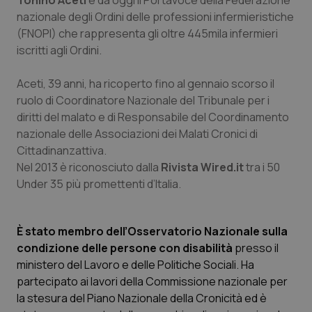
Tonino Aceti
è da oggi il Portavoce della Federazione
Calabria
Asma & BPCO
nazionale degli Ordini delle professioni infermieristiche
(FNOPI) che rappresenta gli oltre 445mila infermieri
Campania
Car-T
iscritti agli Ordini.
Emilia-Romagna
Colesterolo & coronaropatie
Aceti, 39 anni, ha ricoperto fino al gennaio scorso il
ruolo di Coordinatore Nazionale del Tribunale per i
diritti del malato e di Responsabile del Coordinamento
Friuli Venezia Giulia
Dermatite Atopica
nazionale delle Associazioni dei Malati Cronici di
Cittadinanzattiva.
Lazio
Diabete & glucometri
Nel 2013 è riconosciuto dalla
Rivista Wired.it
tra i 50
Under 35 più promettenti d’Italia.
Liguria
Disturbi dell’umore
Lombardia
Dolore
È stato membro dell’Osservatorio Nazionale sulla
condizione delle persone con disabilità
presso il
Marche
Donna & Salute
ministero del Lavoro e delle Politiche Sociali. Ha
partecipato ai lavori della Commissione nazionale per
la stesura del Piano Nazionale della Cronicità ed è
Molise
Epatiti