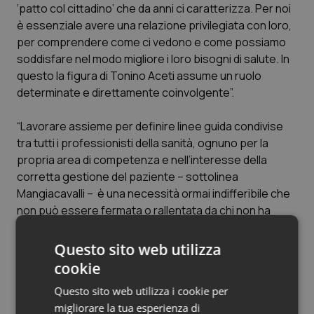
‘patto col cittadino’ che da anni ci caratterizza. Per noi
è essenziale avere una relazione privilegiata con loro,
per comprendere come ci vedono e come possiamo
soddisfare nel modo migliore i loro bisogni di salute. In
questo la figura di Tonino Aceti assume un ruolo
determinate e direttamente coinvolgente”.
“Lavorare assieme per definire linee guida condivise
tra tutti i professionisti della sanità, ognuno per la
propria area di competenza e nell’interesse della
corretta gestione del paziente – sottolinea
Mangiacavalli – è una necessità ormai indifferibile che
non può essere fermata o rallentata da chi non ha
capito come si è evoluta la figura e la professionalità
dell’infermiere e anche tutte le altre figure
Questo sito web utilizza
professionali, sia nel senso delle capacità clinico-
cookie
assistenziali, sia per quanto riguarda la responsabilità
Questo sito web utilizza i cookie per
professionale e tenta, facendo ombra alla sua
migliorare la tua esperienza di
professionalità, di compiere manovre che con