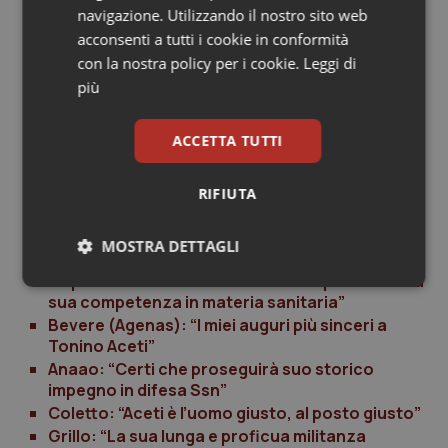
navigazione. Utilizzando il nostro sito web
l’assistenza non hanno nulla a che fare e soprattutto
acconsenti a tutti i cookie in conformità
non sono lo specchio della multiprofessionalità di cui
con la nostra policy per i cookie.
Leggi di
ha bisogno il nostro sistema sanitario nei prossimi
più
anni”.
“Da oggi in poi – conclude Mangiacavalli – e con una
ACCETTA TUTTI
squadra sicuramente più forte, rappresentativa e
coesa, questo è il nostro obiettivo”.
RIFIUTA
MOSTRA DETTAGLI
Aiop: “Siamo certi che saprà mettere a
disposizione della Federazione l’esperienza e la
Necessari
Statistici
Marketing
sua competenza in materia sanitaria”
Bevere (Agenas): “I miei auguri più sinceri a
Tonino Aceti”
Anaao: “Certi che proseguirà suo storico
impegno in difesa Ssn”
Coletto: “Aceti è l’uomo giusto, al posto giusto”
Necessari
Statistici
Marketing
Grillo: “La sua lunga e proficua militanza