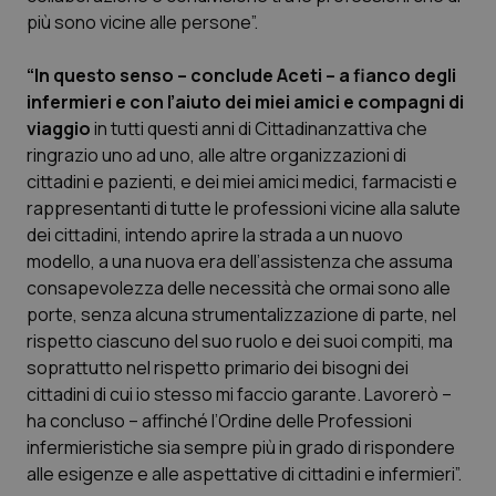
più sono vicine alle persone”.
Salute orale & impianti
“In questo senso – conclude Aceti – a fianco degli
Sangue & coagulazione
infermieri e con l’aiuto dei miei amici e compagni di
viaggio
in tutti questi anni di Cittadinanzattiva che
Tiroide
ringrazio uno ad uno, alle altre organizzazioni di
cittadini e pazienti, e dei miei amici medici, farmacisti e
Tumore al seno
rappresentanti di tutte le professioni vicine alla salute
dei cittadini, intendo aprire la strada a un nuovo
Tumore ovarico
modello, a una nuova era dell’assistenza che assuma
consapevolezza delle necessità che ormai sono alle
Tumori del Polmone & Testa Collo
porte, senza alcuna strumentalizzazione di parte, nel
rispetto ciascuno del suo ruolo e dei suoi compiti, ma
soprattutto nel rispetto primario dei bisogni dei
Tumori gastrointestinali
cittadini di cui io stesso mi faccio garante. Lavorerò –
ha concluso – affinché l’Ordine delle Professioni
Ulcera & Reflusso
infermieristiche sia sempre più in grado di rispondere
alle esigenze e alle aspettative di cittadini e infermieri”.
Vaccini