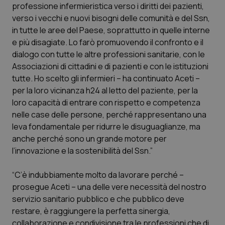
Valle D’Aosta
Oncodermatologia
professione infermieristica verso i diritti dei pazienti,
verso i vecchi e nuovi bisogni delle comunità e del Ssn,
Veneto
Oncoematologia
in tutte le aree del Paese, soprattutto in quelle interne
e più disagiate. Lo farò promuovendo il confronto e il
Oncologia & Nutrizione
dialogo con tutte le altre professioni sanitarie, con le
Associazioni di cittadini e di pazienti e con le istituzioni
tutte. Ho scelto gli infermieri – ha continuato Aceti –
Psoriasi & pelle
per la loro vicinanza h24 al letto del paziente, per la
loro capacità di entrare con rispetto e competenza
Quotidiano Cardiologia
nelle case delle persone, perché rappresentano una
leva fondamentale per ridurre le disuguaglianze, ma
Quotidiano Chirurgia
anche perché sono un grande motore per
l’innovazione e la sostenibilità del Ssn.”
Quotidiano Oncologia
“C’è indubbiamente molto da lavorare perché –
Quotidiano Pediatria
prosegue Aceti – una delle vere necessità del nostro
servizio sanitario pubblico e che pubblico deve
Rene & patologie urogenitali
restare, è raggiungere la perfetta sinergia,
collaborazione e condivisione tra le professioni che di