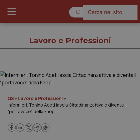
Giovedì 6 Agosto 2026
Lavoro e Professioni
Lavoro e Professioni
Cronache
QS
»
Lavoro e Professioni
»
Infermieri. Tonino Aceti lascia Cittadinanzattiva e diventa il
Governo e Parlamento
“portavoce” della Fnopi
Regioni e Asl
Lavoro e Professioni