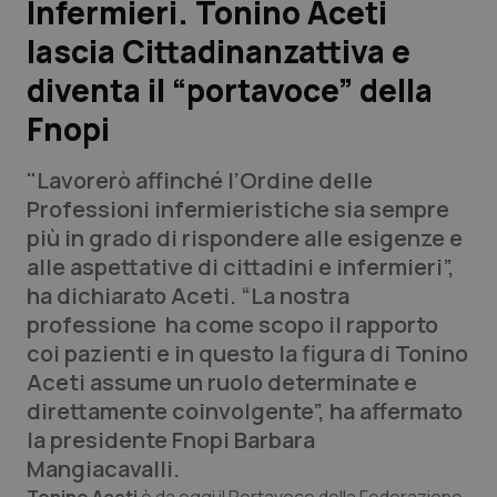
Infermieri. Tonino Aceti
lascia Cittadinanzattiva e
Scienza e Farmaci
diventa il “portavoce” della
Studi e Analisi
Fnopi
Lettere al direttore
"Lavorerò affinché l’Ordine delle
Professioni infermieristiche sia sempre
Edizioni Regionali
più in grado di rispondere alle esigenze e
alle aspettative di cittadini e infermieri”,
QS Pro
ha dichiarato Aceti. “La nostra
professione ha come scopo il rapporto
Professionisti Sanitari.AI
coi pazienti e in questo la figura di Tonino
Aceti assume un ruolo determinate e
Abruzzo
QS Pro Gold
direttamente coinvolgente”, ha affermato
la presidente Fnopi Barbara
QS Club
Newsletter
Basilicata
Artrite & artrosi
Mangiacavalli.