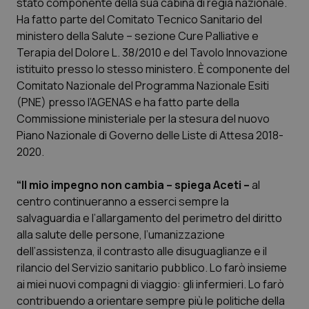
stato componente della sua cabina di regia nazionale.
Ha fatto parte del Comitato Tecnico Sanitario del
Piemonte
HIV
ministero della Salute – sezione Cure Palliative e
Terapia del Dolore L. 38/2010 e del Tavolo Innovazione
Provincia Autonoma di Bolzano
Infezioni & Febbre
istituito presso lo stesso ministero. È componente del
Comitato Nazionale del Programma Nazionale Esiti
Provincia Autonoma di Trento
Ipertensione & Scompenso
(PNE) presso l’AGENAS e ha fatto parte della
Commissione ministeriale per la stesura del nuovo
Puglia
Malattie rare
Piano Nazionale di Governo delle Liste di Attesa 2018-
2020.
Sardegna
Malattia di Crohn & Rettocolite Ulcerosa
“Il mio impegno non cambia – spiega Aceti –
al
centro continueranno a esserci sempre la
Sicilia
Neuroscienze & patologie neurodegenerative
salvaguardia e l’allargamento del perimetro del diritto
alla salute delle persone, l’umanizzazione
Toscana
Obesità
dell’assistenza, il contrasto alle disuguaglianze e il
rilancio del Servizio sanitario pubblico. Lo farò insieme
Umbria
Oftalmologia
ai miei nuovi compagni di viaggio: gli infermieri. Lo farò
contribuendo a orientare sempre più le politiche della