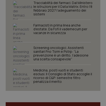
Tracciabilità dei farmaci. Dal Ministero
le istruzioni per il Data Matrix. Entro l’8
febbraio 2027 l’adeguamento dei
_ga
1 anno
Google LLC
sistemi
mes
.quotidianosanita.it
Farmacisti in prima linea anche
d’estate. Da Fofi il vademecum per
vacanze in sicurezza
Screening oncologici. Assistenti
sanitari Fno Tsrm e Pstrp: “La
prevenzione è un diritto, l’adesione
una scelta consapevole”
Medicina, posti vuoti e studenti
esclusi. Il Consiglio di Stato accoglie il
ricorso di C&P: semestre filtro
penalizza il merito