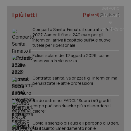
nuo
ver
dell
I più letti
[7 giorni]
[30 giorni]
You
__Secure-YNID
.youtube.com
5 mesi 4
Que
settimane
imp
Comparto Sanità. Firmato il contratto 2025-
You
2027. Aumenti fino a 240 euro per gli
ten
infermieri, arriva il capitolo sull'IA e nuove
pre
del
tutele per il personale
vid
inco
Eclissi solare del 12 agosto 2026, come
può
det
osservarla in sicurezza
vis
web
uti
nuo
Contratto sanità, valorizzati gli infermieri ma
ver
penalizzate le altre professioni
dell
You
YSC
Sessione
Que
Google LLC
Caldo estremo, FADOI: “Sopra i 40 gradi il
imp
.youtube.com
corpo può non riuscire più a disperdere il
You
ten
calore”
vis
vid
Covid. Il silenzio di Fauci e il perdono di Biden.
__Secure-
.youtube.com
5 mesi 4
Que
Ma il Quinto Emendamento non è
ROLLOUT_TOKEN
settimane
imp