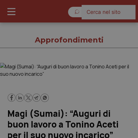
Venerdì 7 Agosto 2026
Approfondimenti
Approfondimenti
Cronache
Governo e Parlamento
Magi (Sumai): “Auguri di
Regioni e Asl
buon lavoro a Tonino Aceti
per il suo nuovo incarico”
Lavoro e Professioni