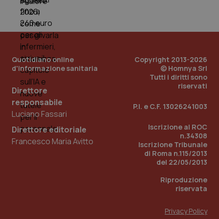
tracking-sites-ironfish-
www.quotidianosanita.it
4
tracking-enable
settim
2 gior
Quotidiano online
Copyright 2013-2026
tracking-sites-ironfish-
www.quotidianosanita.it
4
d'informazione sanitaria
© Homnya Srl
session-id
settim
Tutti i diritti sono
2 gior
riservati
Direttore
responsabile
P.I. e C.F. 13026241003
Luciano Fassari
_ga
1 anno
Google LLC
Iscrizione al ROC
mes
.quotidianosanita.it
Direttore editoriale
n.34308
Francesco Maria Avitto
Iscrizione Tribunale
di Roma n.115/2013
del 22/05/2013
Riproduzione
riservata
Privacy Policy