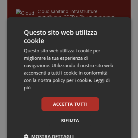
Piemonte
HIV
Cloud sanitario: infrastrutture,
compliance, GDPR e Risk management
Provincia Autonoma di Bolzano
Infezioni & Febbre
Questo sito web utilizza
cookie
Gestione dell'Ipertensione resistente:
Provincia Autonoma di Trento
Ipertensione & Scompenso
dalle Linee Guida alle terapie innovative
Questo sito web utilizza i cookie per
migliorare la tua esperienza di
Puglia
Malattie rare
navigazione. Utilizzando il nostro sito web
Leadership Infermieristica 2026: nuovi
acconsenti a tutti i cookie in conformità
Sardegna
Malattia di Crohn & Rettocolite Ulcerosa
modelli di responsabilità e autonomia
con la nostra policy per i cookie.
Leggi di
più
Sicilia
Neuroscienze & patologie neurodegenerative
Leadership Medica 2026: guidare team
ACCETTA TUTTI
Toscana
Obesità
clinici ad alte prestazioni
RIFIUTA
Umbria
Oftalmologia
AI e telemedicina nello studio
MOSTRA DETTAGLI
odontoiatrico: applicazioni concrete e