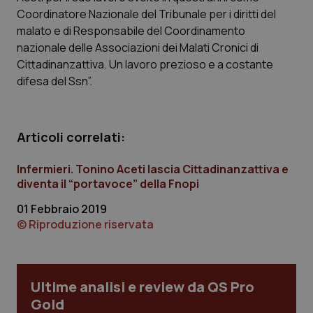
Calabria
Asma & BPCO
Coordinatore Nazionale del Tribunale per i diritti del
malato e di Responsabile del Coordinamento
Campania
Car-T
nazionale delle Associazioni dei Malati Cronici di
Cittadinanzattiva. Un lavoro prezioso e a costante
difesa del Ssn”.
Emilia-Romagna
Colesterolo & coronaropatie
Friuli Venezia Giulia
Dermatite Atopica
Articoli correlati:
Lazio
Diabete & glucometri
Infermieri. Tonino Aceti lascia Cittadinanzattiva e
diventa il “portavoce” della Fnopi
Liguria
Disturbi dell’umore
01 Febbraio 2019
© Riproduzione riservata
Lombardia
Dolore
Marche
Donna & Salute
Ultime analisi e review da QS Pro
Molise
Epatiti
Gold