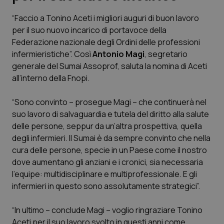
“Faccio a Tonino Aceti i migliori auguri di buon lavoro
Scienza e Farmaci
per il suo nuovo incarico di portavoce della
Federazione nazionale degli Ordini delle professioni
Studi e Analisi
infermieristiche”. Così
Antonio Magi
, segretario
generale del Sumai Assoprof, saluta la nomina di Aceti
Lettere al direttore
all’interno della Fnopi.
Edizioni Regionali
“Sono convinto – prosegue Magi – che continuerà nel
suo lavoro di salvaguardia e tutela del diritto alla salute
delle persone, seppur da un’altra prospettiva, quella
QS Pro
degli infermieri. Il Sumai è da sempre convinto che nella
cura delle persone, specie in un Paese come il nostro
Professionisti Sanitari.AI
dove aumentano gli anziani e i cronici, sia necessaria
l’equipe: multidisciplinare e multiprofessionale. E gli
Abruzzo
QS Pro Gold
infermieri in questo sono assolutamente strategici”.
QS Club
Newsletter
Basilicata
Artrite & artrosi
“In ultimo – conclude Magi – voglio ringraziare Tonino
Aceti per il suo lavoro svolto in questi anni come