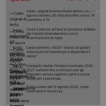
Salute orale & impianti
Caldo, segnali di lenta ritirata dell'ondata: il 7
agosto restano 26 città da bollino rosso, l'8
Sangue & coagulazione
scendono a 19
Covid. Il silenzio di Fauci e il perdono di Biden.
Tiroide
Ma il Quinto Emendamento non è
un’ammissione di colpa
Tumore al seno
Caldo estremo, FADOI: “Sopra i 40 gradi il
CookieScriptConsent
5 mesi
CookieScript
corpo può non riuscire più a disperdere il
Tumore ovarico
settim
www.quotidianosanita.it
calore”
Comparto Sanità. Firmato il contratto 2025-
Tumori del Polmone & Testa Collo
2027. Aumenti fino a 240 euro per gli
infermieri, arriva il capitolo sull'IA e nuove
tutele per il personale
Tumori gastrointestinali
Eclissi solare del 12 agosto 2026, come
Ulcera & Reflusso
osservarla in sicurezza
Vaccini