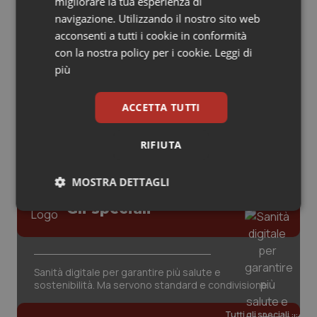
migliorare la tua esperienza di
navigazione. Utilizzando il nostro sito web
Piemonte
HIV
acconsenti a tutti i cookie in conformità
AI e telemedicina nello studio
odontoiatrico: applicazioni concrete e
con la nostra policy per i cookie.
Leggi di
Provincia Autonoma di Bolzano
Infezioni & Febbre
uso protetto
più
Provincia Autonoma di Trento
Ipertensione & Scompenso
ACCETTA TUTTI
Puglia
Malattie rare
RIFIUTA
Sardegna
Malattia di Crohn & Rettocolite Ulcerosa
MOSTRA DETTAGLI
Sicilia
Neuroscienze & patologie neurodegenerative
Gli speciali
Necessari
Statistici
Marketing
Toscana
Obesità
Sanità digitale per garantire più salute e
Umbria
Oftalmologia
sostenibilità. Ma servono standard e condivisione
Necessari
Statistici
Marketing
Tutti gli speciali