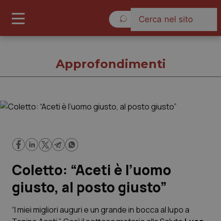
Domenica 9 Agosto 2026
Approfondimenti
Approfondimenti
Cronache
Coletto: “Aceti è l’uomo
Governo e Parlamento
giusto, al posto giusto”
Regioni e Asl
“I miei migliori auguri e un grande in bocca al lupo a
Lavoro e Professioni