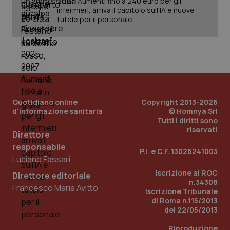
2027. Aumenti fino a 240 euro per gli
infermieri, arriva il capitolo sull'IA e nuove
Salute orale & impianti
CookieScriptConsent
5 mesi
CookieScript
tutele per il personale
settim
www.quotidianosanita.it
Sangue & coagulazione
Tiroide
Tumore al seno
Quotidiano online
Copyright 2013-2026
d'informazione sanitaria
© Homnya Srl
Tumore ovarico
Tutti i diritti sono
riservati
Direttore
Tumori del Polmone & Testa Collo
tracking-sites-ironfish-
www.quotidianosanita.it
4
responsabile
P.I. e C.F. 13026241003
tracking-enable
settim
Luciano Fassari
2 gior
Tumori gastrointestinali
Iscrizione al ROC
Direttore editoriale
n.34308
Francesco Maria Avitto
Iscrizione Tribunale
Ulcera & Reflusso
di Roma n.115/2013
tracking-sites-ironfish-
www.quotidianosanita.it
4
del 22/05/2013
session-id
settim
2 gior
Vaccini
Riproduzione