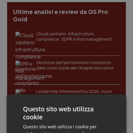
Calabria
Asma & BPCO
Ultime analisi e review da QS Pro
Gold
Campania
Car-T
Cloud sanitario: infrastrutture,
Emilia-Romagna
Colesterolo & coronaropatie
compliance, GDPR e Risk management
Friuli Venezia Giulia
Dermatite Atopica
Gestione dell'Ipertensione resistente:
Lazio
Diabete & glucometri
dalle Linee Guida alle terapie innovative
Liguria
Disturbi dell’umore
Leadership Infermieristica 2026: nuovi
Lombardia
Dolore
modelli di responsabilità e autonomia
Questo sito web utilizza
Marche
Donna & Salute
cookie
Leadership Medica 2026: guidare team
clinici ad alte prestazioni
Questo sito web utilizza i cookie per
Molise
Epatiti