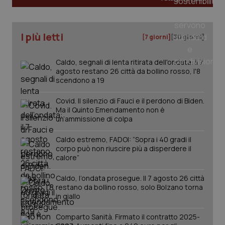
Valle D’Aosta
Oncodermatologia
I cookie necessari contribuiscono a rendere fruibile il
sito web abilitandone funzionalità di base quali la
Veneto
Oncoematologia
navigazione sulle pagine e l'accesso alle aree
I più letti
[7 giorni]
[30 giorni]
protette del sito. Il sito web non è in grado di
funzionare correttamente senza questi cookie.
Oncologia & Nutrizione
Caldo, segnali di lenta ritirata dell'ondata: il 7
Nome
Fornitore
/
Dominio
Scaden
agosto restano 26 città da bollino rosso, l'8
VISITOR_PRIVACY_METADATA
5 mesi
YouTube
Psoriasi & pelle
scendono a 19
settim
.youtube.com
Covid. Il silenzio di Fauci e il perdono di Biden.
Quotidiano Cardiologia
Ma il Quinto Emendamento non è
un’ammissione di colpa
Quotidiano Chirurgia
Caldo estremo, FADOI: “Sopra i 40 gradi il
corpo può non riuscire più a disperdere il
Quotidiano Oncologia
calore”
Caldo, l’ondata prosegue. Il 7 agosto 26 città
Quotidiano Pediatria
restano da bollino rosso, solo Bolzano torna
in giallo
Rene & patologie urogenitali
Comparto Sanità. Firmato il contratto 2025-