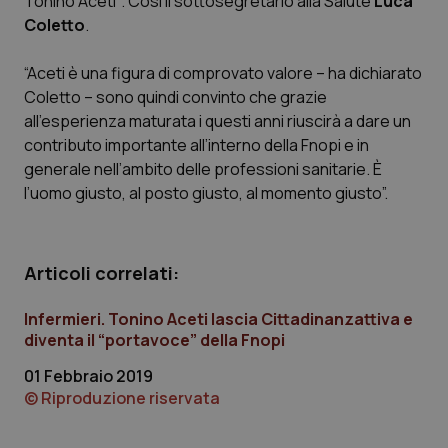
Tonino Aceti ”. Così il sottosegretario alla Salute
Luca
Coletto
.
Scienza e Farmaci
“Aceti è una figura di comprovato valore – ha dichiarato
Coletto – sono quindi convinto che grazie
Studi e Analisi
all’esperienza maturata i questi anni riuscirà a dare un
contributo importante all’interno della Fnopi e in
Lettere al direttore
generale nell’ambito delle professioni sanitarie. È
l’uomo giusto, al posto giusto, al momento giusto”.
Edizioni Regionali
QS Pro
Articoli correlati:
Professionisti Sanitari.AI
Infermieri. Tonino Aceti lascia Cittadinanzattiva e
diventa il “portavoce” della Fnopi
Abruzzo
QS Pro Gold
01 Febbraio 2019
© Riproduzione riservata
QS Club
Newsletter
Basilicata
Artrite & artrosi