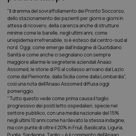
"Il dramma del sovraffollamento dei Pronto Soccorso,
Scienza e Farmaci
dello stazionamento dei pazienti per giorni e giorni in
attesa di ricovero, della carenza anche di strutture
Studi e Analisi
minime come le barelle, negli ultimi anni, come
un’epidemia irrefrenabile, si è esteso dal centro-sud al
Lettere al direttore
nord. Oggi, come emerge dall’indagine di
Quotidiano
Sanità
e come anche ci segnalano con sempre
Edizioni Regionali
maggiore allarme le segreterie aziendali Anaao
Assomed, le storie di PS al collasso arrivano dal Lazio
come dal Piemonte, dalla Sicilia come dalla Lombardia",
QS Pro
così una nota dell'Anaao Assomed diffusa oggi
pomeriggio.
Professionisti Sanitari.AI
"Tutto questo vede come prima causa il taglio
progressivo dei posti letto ospedalieri, specie nel
Abruzzo
QS Pro Gold
settore pubblico, con una media nazionale del 15%
negli ultimi 10 anni come ha rilevato la stessa indagine,
QS Club
Newsletter
Basilicata
Artrite & artrosi
ma con punte di oltre il 20% in Friuli, Basilicata, Liguria,
Puglia, Sardegna. Taglio – è il commento dell’Anaao