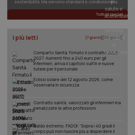
sostenibilità. Ma servono standard e condivisione
Tutti gli speciali
CookieScriptConsent
5 mesi
CookieScript
settim
www.quotidianosanita.it
I più letti
[7 giorni]
[30 giorni]
Comparto Sanità. Firmato il contratto 2025-
2027. Aumenti fino a 240 euro per gli
infermieri, arriva il capitolo sull'IA e nuove
tutele per il personale
Eclissi solare del 12 agosto 2026, come
osservarla in sicurezza
tracking-sites-ironfish-
www.quotidianosanita.it
4
tracking-enable
settim
2 gior
Contratto sanità, valorizzati gli infermieri ma
penalizzate le altre professioni
Caldo estremo, FADOI: “Sopra i 40 gradi il
tracking-sites-ironfish-
www.quotidianosanita.it
4
session-id
settim
corpo può non riuscire più a disperdere il
2 gior