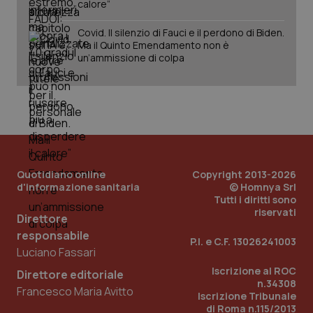
calore”
Covid. Il silenzio di Fauci e il perdono di Biden.
Ma il Quinto Emendamento non è
un’ammissione di colpa
_ga
1 anno
Google LLC
mes
.quotidianosanita.it
Quotidiano online
Copyright 2013-2026
d'informazione sanitaria
© Homnya Srl
Tutti i diritti sono
riservati
Direttore
responsabile
P.I. e C.F. 13026241003
Luciano Fassari
Iscrizione al ROC
Direttore editoriale
n.34308
Francesco Maria Avitto
Iscrizione Tribunale
di Roma n.115/2013