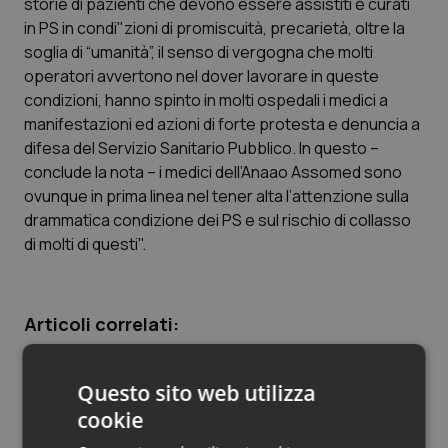
storie di pazienti che devono essere assistiti e curati
in PS in condi"zioni di promiscuità, precarietà, oltre la
Piemonte
HIV
soglia di “umanità”, il senso di vergogna che molti
operatori avvertono nel dover lavorare in queste
Provincia Autonoma di Bolzano
Infezioni & Febbre
condizioni, hanno spinto in molti ospedali i medici a
manifestazioni ed azioni di forte protesta e denuncia a
Provincia Autonoma di Trento
Ipertensione & Scompenso
difesa del Servizio Sanitario Pubblico. In questo –
conclude la nota – i medici dell’Anaao Assomed sono
Puglia
Malattie rare
ovunque in prima linea nel tener alta l’attenzione sulla
drammatica condizione dei PS e sul rischio di collasso
Sardegna
Malattia di Crohn & Rettocolite Ulcerosa
di molti di questi".
Sicilia
Neuroscienze & patologie neurodegenerative
Articoli correlati:
Toscana
Obesità
L’inchiesta/1. Ospedali. Cancellati quasi 45 mila
Questo sito web utilizza
posti letto. Pronto Soccorso al collasso
Umbria
Oftalmologia
cookie
14 Febbraio 2012