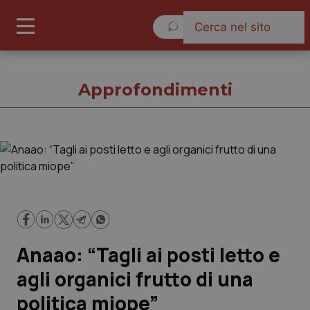
Venerdì 7 Agosto 2026
Approfondimenti
Approfondimenti
Cronache
Governo e Parlamento
Anaao: “Tagli ai posti letto e
Regioni e Asl
agli organici frutto di una
politica miope”
Lavoro e Professioni