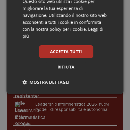
© Riproduzione riservata
Valle D’Aosta
Oncodermatologia
Questo sito web utilizza i cookie per
migliorare la tua esperienza di
navigazione. Utilizzando il nostro sito web
Veneto
Oncoematologia
acconsenti a tutti i cookie in conformità
Ultime analisi e review da QS Pro
con la nostra policy per i cookie.
Leggi di
Oncologia & Nutrizione
Gold
più
Psoriasi & pelle
Cloud sanitario: infrastrutture,
ACCETTA TUTTI
compliance, GDPR e Risk management
Quotidiano Cardiologia
RIFIUTA
Quotidiano Chirurgia
Gestione dell'Ipertensione resistente:
dalle Linee Guida alle terapie innovative
MOSTRA DETTAGLI
Quotidiano Oncologia
Necessari
Statistici
Marketing
Leadership Infermieristica 2026: nuovi
Quotidiano Pediatria
modelli di responsabilità e autonomia
Rene & patologie urogenitali