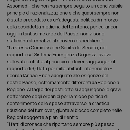
Calabria
Asma & BPCO
Assomed – che non ha sempre seguito un condivisibile
principio di razionalizzazione e che quasi sempre non
Campania
Car-T
è stato preceduto da un’adeguata politica di rinforzo
della cosiddetta medicina del territorio, per cui ancor
oggi, in tantissime aree del Paese, non vi sono
Emilia-Romagna
Colesterolo & coronaropatie
sufficienti alternative al ricovero ospedaliero".
"La stessa Commissione Sanità del Senato, nel
Friuli Venezia Giulia
Dermatite Atopica
rapporto sul Sistema Emergenza Urgenza, aveva
sollevato critiche al principio di dover raggiungere il
Lazio
Diabete & glucometri
rapporto di 3,0 letti per mille abitanti, ritenendolo –
ricorda l'Anaao – non adeguato alle esigenze del
Liguria
Disturbi dell’umore
nostro Paese, estremamente differenti da Regione a
Regione. Al taglio dei posti letto si aggiungono le gravi
Lombardia
Dolore
sofferenze degli organici per la miope politica di
contenimento delle spese attraverso la drastica
Marche
Donna & Salute
riduzione del turn over, giunta al blocco completo nelle
Regioni soggette a piani di rientro.
"I fatti di cronaca che riportano sempre più spesso
Molise
Epatiti