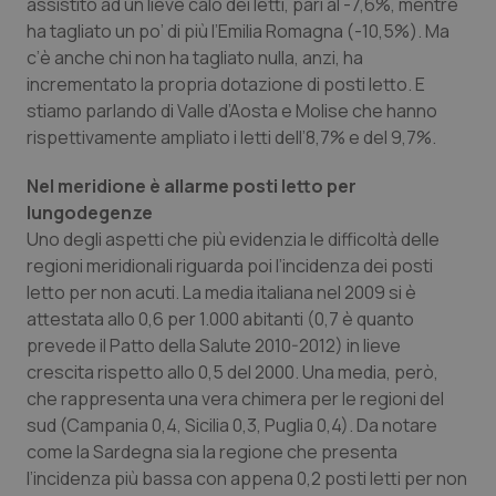
assistito ad un lieve calo dei letti, pari al -7,6%, mentre
ha tagliato un po’ di più l’Emilia Romagna (-10,5%). Ma
c’è anche chi non ha tagliato nulla, anzi, ha
incrementato la propria dotazione di posti letto. E
stiamo parlando di Valle d’Aosta e Molise che hanno
rispettivamente ampliato i letti dell’8,7% e del 9,7%.
Nel meridione è allarme posti letto per
lungodegenze
Uno degli aspetti che più evidenzia le difficoltà delle
regioni meridionali riguarda poi l’incidenza dei posti
letto per non acuti. La media italiana nel 2009 si è
attestata allo 0,6 per 1.000 abitanti (0,7 è quanto
prevede il Patto della Salute 2010-2012) in lieve
crescita rispetto allo 0,5 del 2000. Una media, però,
che rappresenta una vera chimera per le regioni del
sud (Campania 0,4, Sicilia 0,3, Puglia 0,4). Da notare
come la Sardegna sia la regione che presenta
l’incidenza più bassa con appena 0,2 posti letti per non