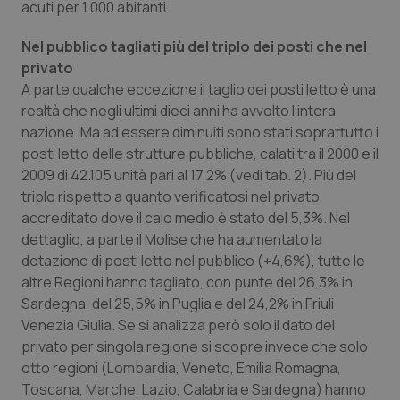
acuti per 1.000 abitanti.
Nel pubblico tagliati più del triplo dei posti che nel
privato
A parte qualche eccezione il taglio dei posti letto è una
realtà che negli ultimi dieci anni ha avvolto l’intera
nazione. Ma ad essere diminuiti sono stati soprattutto i
posti letto delle strutture pubbliche, calati tra il 2000 e il
2009 di 42.105 unità pari al 17,2% (vedi tab. 2). Più del
triplo rispetto a quanto verificatosi nel privato
accreditato dove il calo medio è stato del 5,3%. Nel
dettaglio, a parte il Molise che ha aumentato la
dotazione di posti letto nel pubblico (+4,6%), tutte le
altre Regioni hanno tagliato, con punte del 26,3% in
Sardegna, del 25,5% in Puglia e del 24,2% in Friuli
Venezia Giulia. Se si analizza però solo il dato del
privato per singola regione si scopre invece che solo
otto regioni (Lombardia, Veneto, Emilia Romagna,
Toscana, Marche, Lazio, Calabria e Sardegna) hanno