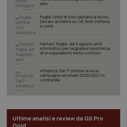
anni
Puglia. Unità di crisi sanitaria al lavoro,
Decaro accelera su 118, liste d’attesa
__cf_bm
29 minuti
Cloudflare Inc.
e conti
59
.hubspotusercontent-
secondi
eu1.net
Farmaci. Puglia, dal 3 agosto alert
informatico per segnalare l’esistenza
di un equivalente meno costoso
Influenza. Dal 1° ottobre al via la
campagna vaccinale 2026/2027 in
__cf_bm
Lombardia
30 minuti
Cloudflare Inc.
.hsforms.com
Ultime analisi e review da QS Pro
Gold