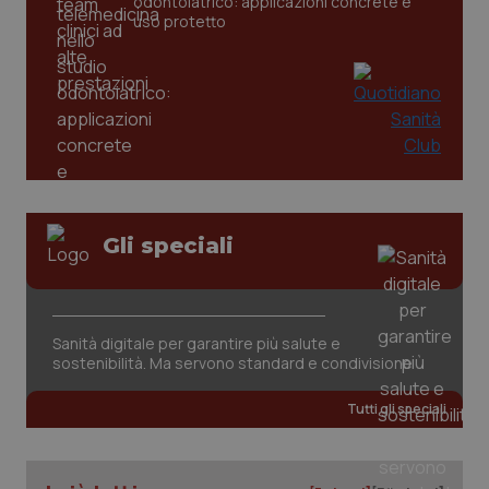
odontoiatrico: applicazioni concrete e
uso protetto
silent-sso-tried
.quotidianosanitaclub.it
1
settiman
Gli speciali
Sanità digitale per garantire più salute e
sostenibilità. Ma servono standard e condivisione
Dichiarazione di archiviazione
Tipo di
Nome
Tutti gli speciali
Descrizione
archiviazione
int_c
Archiviazione
di sessione