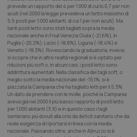
prevede un rapporto del 4 per 1.000 di cui lo 0,7 per non
Salute orale & impianti
acuti (nel 2000 la legge prevedeva un tetto massimo di
5,5 posti per 1.000 abitanti, di cui 1 per non acuti). Ma
Sangue & coagulazione
tanti posti letto sono stati tagliati sopra la media
nazionale anche in Friuli Venezia Giulia (-21,6%), in
Tiroide
Puglia (-20,2%), Lazio (-18,8%), Liguria (-18,4%) e
Veneto (-18,3%). Rovesciando la graduatoria, invece,
Tumore al seno
si scopre che in altre realtà regionali si è optato per
riduzioni più soft o, in alcuni casi, i posti letto sono
Tumore ovarico
addirittura aumentati. Nella classifica dei tagli soft, o
meglio sotto la media nazionale del -15,1%, si è
Tumori del Polmone & Testa Collo
piazzata la Campania che ha tagliato letti per il 5,3%.
Un dato da prendere con le molle, poiché la Campania
aveva già nel 2000 il più basso rapporto di posti letto
Tumori gastrointestinali
per 1.000 abitanti (3,9) e in questo caso i tagli
sembrano più dovuti alla crisi da deficit sanitario che da
Ulcera & Reflusso
reale esigenza di riportarsi in linea con la media
nazionale. Passando oltre, anche in Abruzzo si è
Vaccini