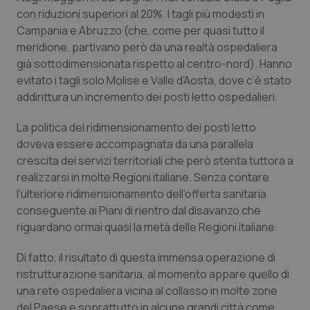
con riduzioni superiori al 20%. I tagli più modesti in
Piemonte
HIV
Campania e Abruzzo (che, come per quasi tutto il
meridione, partivano però da una realtà ospedaliera
Provincia Autonoma di Bolzano
Infezioni & Febbre
già sottodimensionata rispetto al centro-nord). Hanno
evitato i tagli solo Molise e Valle d’Aosta, dove c’è stato
Provincia Autonoma di Trento
Ipertensione & Scompenso
addirittura un incremento dei posti letto ospedalieri.
La politica del ridimensionamento dei posti letto
Puglia
Malattie rare
doveva essere accompagnata da una parallela
crescita dei servizi territoriali che però stenta tuttora a
Sardegna
Malattia di Crohn & Rettocolite Ulcerosa
realizzarsi in molte Regioni italiane. Senza contare
l’ulteriore ridimensionamento dell’offerta sanitaria
Sicilia
Neuroscienze & patologie neurodegenerative
conseguente ai Piani di rientro dal disavanzo che
riguardano ormai quasi la metà delle Regioni italiane.
Toscana
Obesità
Di fatto, il risultato di questa immensa operazione di
ristrutturazione sanitaria, al momento appare quello di
Umbria
Oftalmologia
una rete ospedaliera vicina al collasso in molte zone
del Paese e soprattutto in alcune grandi città come