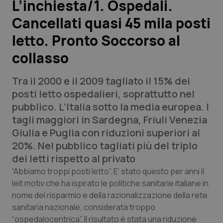
L’inchiesta/1. Ospedali.
Cancellati quasi 45 mila posti
Scienza e Farmaci
letto. Pronto Soccorso al
Studi e Analisi
collasso
Lettere al direttore
Tra il 2000 e il 2009 tagliato il 15% dei
posti letto ospedalieri, soprattutto nel
Edizioni Regionali
pubblico. L’Italia sotto la media europea. I
tagli maggiori in Sardegna, Friuli Venezia
QS Pro
Giulia e Puglia con riduzioni superiori al
20%. Nel pubblico tagliati più del triplo
Professionisti Sanitari.AI
dei letti rispetto al privato
“Abbiamo troppi posti letto”. E’ stato questo per anni il
Abruzzo
QS Pro Gold
leit motiv che ha ispirato le politiche sanitarie italiane in
nome del risparmio e della razionalizzazione della rete
QS Club
Newsletter
Basilicata
Artrite & artrosi
sanitaria nazionale, considerata troppo
“ospedalocentrica”. Il risultato è stata una riduzione