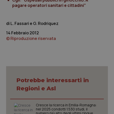
Cgil: “Ospedali pubblici in ginocchio. A
pagare operatori sanitari e cittadini”
L. Fassari e G. Rodriquez
ps_profile_variant
www.quotidianosanitaclub.it
1 anno
14 Febbraio 2012
© Riproduzione riservata
Potrebbe interessarti in
__cf_bm
29 minuti
Cloudflare Inc.
Regioni e Asl
59
.hubspotusercontent-
secondi
na1.net
Cresce la ricerca in Emilia-Romagna:
nel 2025 condotti 1.530 studi, il
numero più alto degli ultimi cinque