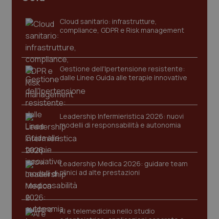
__cf_bm
29 minuti
Cloudflare Inc.
Cloud sanitario: infrastrutture,
59
.hs-banner.com
secondi
compliance, GDPR e Risk management
Gestione dell'Ipertensione resistente:
dalle Linee Guida alle terapie innovative
authorization
www.quotidianosanitaclub.it
Sessione
Leadership Infermieristica 2026: nuovi
modelli di responsabilità e autonomia
Leadership Medica 2026: guidare team
b2c-exchange-retry-
.quotidianosanitaclub.it
1
clinici ad alte prestazioni
tried
settiman
AI e telemedicina nello studio