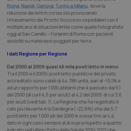
Valle D’Aosta
Oncodermatologia
Roma, Napoli, Genova, Torino e Milano
, dove la
riduzione dei letti in corsia sta provocando
Veneto
Oncoematologia
l’intasamento dei Pronto Soccorso ospedalieri con il
moltiplicarsi di situazioni limite come quella fotografata
Oncologia & Nutrizione
oggi al San Camillo – Forlanini di Roma con pazienti
assistiti su materassi poggiati per terra.
Psoriasi & pelle
I dati Regione per Regione
Quotidiano Cardiologia
Dal 2000 al 2009 quasi 45 mila posti letto in meno
Tra il 2000 e il 2009 i posti letto pubblici e del privato
Quotidiano Chirurgia
accreditato sono calati di 44.786 unità, pari al -15,1% e
ad un rapporto per 1.000 abitanti che è passato dal 5,1
Quotidiano Oncologia
del 2000 (di cui il 4,5 per acuti) al 4,2 del 2009, di cui 3,6
per acuti (vedi tab. 1). La Regione che ha registrato il
Quotidiano Pediatria
calo più rilevante è la Sardegna (-22,6%) che dai 5,7
posti letto per 1.000 ab del 2000 è scesa fino al 4,4,
Rene & patologie urogenitali
dato in ogni caso sempre al di sopra rispetto a quanto
indicato nell’ultimo Patto della Salute 2010-2012 che