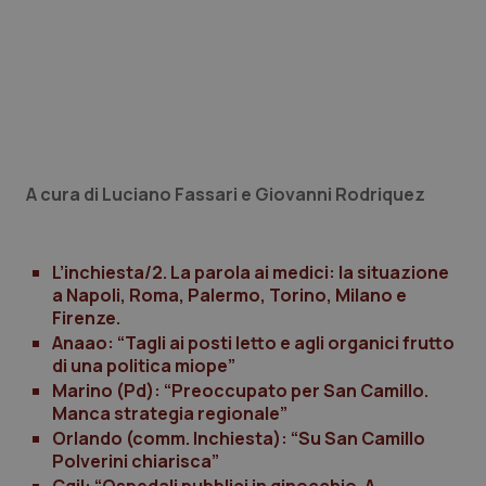
next-token
www.quotidianosanitaclub.it
Sessione
__cf_bm
29 minuti
Cloudflare Inc.
58
.hs-scripts.com
secondi
A cura di Luciano Fassari e Giovanni Rodriquez
L’inchiesta/2. La parola ai medici: la situazione
a Napoli, Roma, Palermo, Torino, Milano e
Firenze.
Anaao: “Tagli ai posti letto e agli organici frutto
_tteus
www.quotidianosanitaclub.it
Sessione
di una politica miope”
Marino (Pd): “Preoccupato per San Camillo.
__cf_bm
29 minuti
Cloudflare Inc.
59
.info.quotidianosanitaclub.it
Manca strategia regionale”
secondi
Orlando (comm. Inchiesta): “Su San Camillo
Polverini chiarisca”