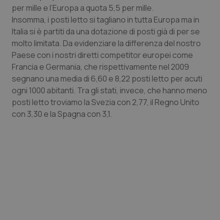
per mille e l’Europa a quota 5,5 per mille.
Insomma, i posti letto si tagliano in tutta Europa ma in
Italia si è partiti da una dotazione di posti già di per se
molto limitata. Da evidenziare la differenza del nostro
Paese con i nostri diretti competitor europei come
Francia e Germania, che rispettivamente nel 2009
segnano una media di 6,60 e 8,22 posti letto per acuti
ogni 1000 abitanti. Tra gli stati, invece, che hanno meno
posti letto troviamo la Svezia con 2,77, il Regno Unito
con 3,30 e la Spagna con 3,1.