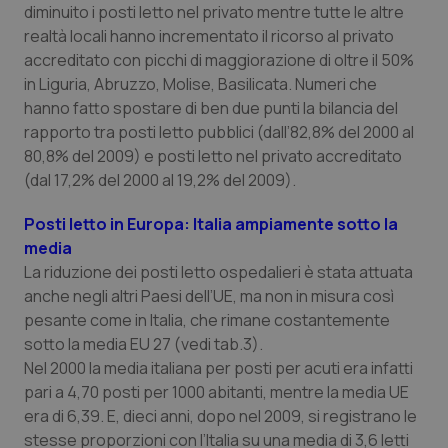
diminuito i posti letto nel privato mentre tutte le altre
realtà locali hanno incrementato il ricorso al privato
accreditato con picchi di maggiorazione di oltre il 50%
in Liguria, Abruzzo, Molise, Basilicata. Numeri che
hanno fatto spostare di ben due punti la bilancia del
rapporto tra posti letto pubblici (dall’82,8% del 2000 al
80,8% del 2009) e posti letto nel privato accreditato
(dal 17,2% del 2000 al 19,2% del 2009).
Posti letto in Europa: Italia ampiamente sotto la
media
La riduzione dei posti letto ospedalieri è stata attuata
anche negli altri Paesi dell’UE, ma non in misura così
pesante come in Italia, che rimane costantemente
sotto la media EU 27 (vedi tab.3).
Nel 2000 la media italiana per posti per acuti era infatti
pari a 4,70 posti per 1000 abitanti, mentre la media UE
era di 6,39. E, dieci anni, dopo nel 2009, si registrano le
stesse proporzioni con l’Italia su una media di 3,6 letti