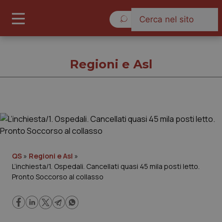
Giovedì 6 Agosto 2026
Regioni e Asl
Regioni e Asl
Cronache
QS
»
Regioni e Asl
»
L’inchiesta/1. Ospedali. Cancellati quasi 45 mila posti letto.
Governo e Parlamento
Pronto Soccorso al collasso
Regioni e Asl
Lavoro e Professioni