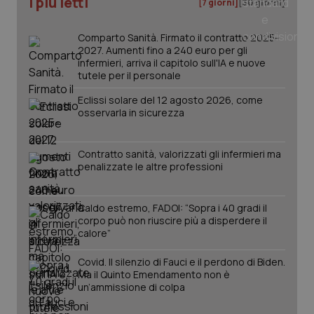
I più letti
[7 giorni]
[30 giorni]
utm_data
Archiviazione
locale
persist:cart
Archiviazione
Comparto Sanità. Firmato il contratto 2025-
di sessione
2027. Aumenti fino a 240 euro per gli
infermieri, arriva il capitolo sull'IA e nuove
fe.certid.it
Archiviazione
tutele per il personale
locale
lastExternalReferrerTime
Archiviazione
Eclissi solare del 12 agosto 2026, come
locale
osservarla in sicurezza
lastExternalReferrer
Archiviazione
locale
Contratto sanità, valorizzati gli infermieri ma
_gcl_ls
Archiviazione
locale
penalizzate le altre professioni
lastActivity
Archiviazione
locale
Caldo estremo, FADOI: “Sopra i 40 gradi il
persist:auth
Archiviazione
corpo può non riuscire più a disperdere il
locale
calore”
persist:utils
Archiviazione
di sessione
Covid. Il silenzio di Fauci e il perdono di Biden.
Ma il Quinto Emendamento non è
int_s
Archiviazione
di sessione
un’ammissione di colpa
int_f
Archiviazione