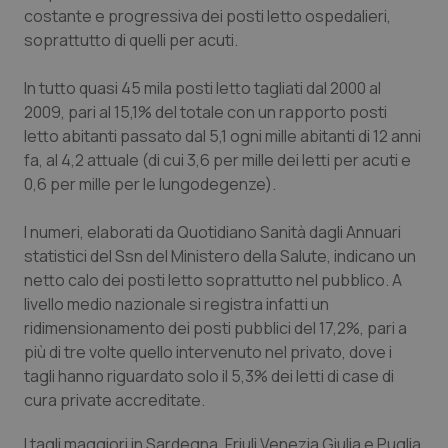
Calabria
Asma & BPCO
costante e progressiva dei posti letto ospedalieri,
soprattutto di quelli per acuti.
Campania
Car-T
In tutto quasi 45 mila posti letto tagliati dal 2000 al
2009, pari al 15,1% del totale con un rapporto posti
Emilia-Romagna
Colesterolo & coronaropatie
letto abitanti passato dal 5,1 ogni mille abitanti di 12 anni
fa, al 4,2 attuale (di cui 3,6 per mille dei letti per acuti e
Friuli Venezia Giulia
Dermatite Atopica
0,6 per mille per le lungodegenze).
Lazio
Diabete & glucometri
I numeri, elaborati da Quotidiano Sanità dagli Annuari
statistici del Ssn del Ministero della Salute, indicano un
Liguria
Disturbi dell’umore
netto calo dei posti letto soprattutto nel pubblico. A
livello medio nazionale si registra infatti un
Lombardia
Dolore
ridimensionamento dei posti pubblici del 17,2%, pari a
più di tre volte quello intervenuto nel privato, dove i
tagli hanno riguardato solo il 5,3% dei letti di case di
Marche
Donna & Salute
cura private accreditate.
Molise
Epatiti
I tagli maggiori in Sardegna, Friuli Venezia Giulia e Puglia