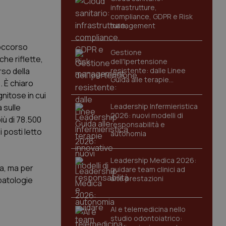
infrastrutture,
compliance, GDPR e Risk
management
soccorso
Gestione
che riflette,
dell'Ipertensione
rso della
resistente: dalle Linee
Guida alle terapie
. È chiaro
innovative
gnitose in cui
Leadership Infermieristica
 sulle
2026: nuovi modelli di
iù di 78.500
responsabilità e
i posti letto
autonomia
Leadership Medica 2026:
ta, ma per
guidare team clinici ad
alte prestazioni
 patologie
AI e telemedicina nello
studio odontoiatrico: