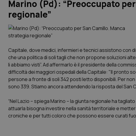
Marino (Pd): “Preoccupato per
regionale”
Capitale, dove medici, infermieri e tecnici assistono con dif
che una politica di soli tagli che non propone soluzioni alt
li abbiamo visti”. Ad affermarlo è il presidente della commi
difficoltà dei maggiori ospedali della Capitale: "Il pronto 
persone a fronte di soli 342 posti letto disponibili. Per non
sono 339. Stiamo ancora attendendo la risposta del San Cam
“Nel Lazio – spiega Marino – la giunta regionale ha taglia
attuarla bisogna investire nella sanità territoriale e mette
croniche e per tutti coloro che possono essere curati fuori