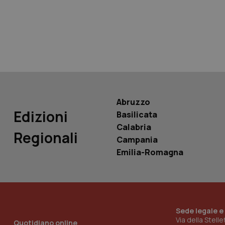
tracking-sites-ironf
tracking-enable
tracking-sites-ironf
session-id
_ga
Abruzzo
Edizioni
Basilicata
Calabria
Regionali
Campania
PHPSESSID
Emilia-Romagna
Sede legale e
_ga_KM60CM4NPH
Via della Stell
Quotidiano online