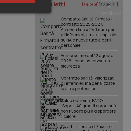
I più letti
[7 giorni]
[30 giorni]
keting
Comparto Sanità. Firmato il
contratto 2025-2027.
Aumenti fino a 240 euro per
gli infermieri, arriva il capitolo
sull'IA e nuove tutele per il
personale
Eclissi solare del 12 agosto
2026, come osservarla in
sicurezza
igazione sulle pagine
kie.
Contratto sanità, valorizzati
gli infermieri ma penalizzate
le altre professioni
er memorizzare le
utente per la loro
 dati sul consenso
Caldo estremo, FADOI:
itiche e
tendo che le loro
“Sopra i 40 gradi il corpo può
ssioni future.
non riuscire più a disperdere
il calore”
l servizio Cookie-
erenze di consenso
sario che il banner
Covid. Il silenzio di Fauci e il
funzioni