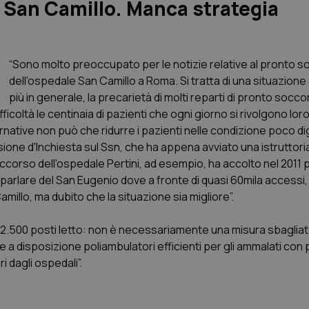
 San Camillo. Manca strategia
“Sono molto preoccupato per le notizie relative al pronto 
dell'ospedale San Camillo a Roma. Si tratta di una situazione 
più in generale, la precarietà di molti reparti di pronto socco
ficoltà le centinaia di pazienti che ogni giorno si rivolgono loro
ernative non può che ridurre i pazienti nelle condizione poco di
ssione d'Inchiesta sul Ssn, che ha appena avviato una istruttoria
soccorso dell'ospedale Pertini, ad esempio, ha accolto nel 2011 p
 parlare del San Eugenio dove a fronte di quasi 60mila accessi, 
illo, ma dubito che la situazione sia migliore”.
to 2.500 posti letto: non è necessariamente una misura sbaglia
re a disposizione poliambulatori efficienti per gli ammalati con
 dagli ospedali”.