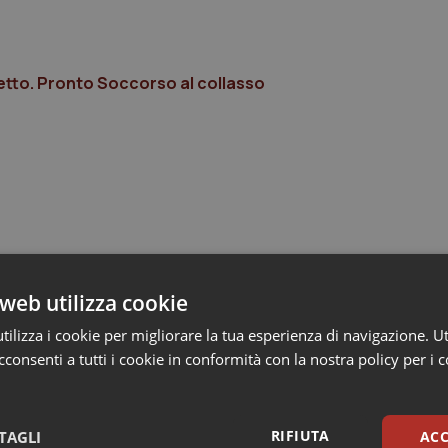
 letto. Pronto Soccorso al collasso
web utilizza cookie
ilizza i cookie per migliorare la tua esperienza di navigazione. Ut
consenti a tutti i cookie in conformità con la nostra policy per i 
RIFIUTA
TAGLI
ACC