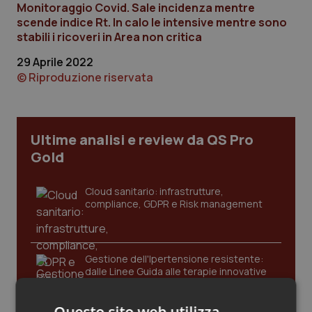
Monitoraggio Covid. Sale incidenza mentre
Calabria
Asma & BPCO
scende indice Rt. In calo le intensive mentre sono
stabili i ricoveri in Area non critica
Campania
Car-T
29 Aprile 2022
© Riproduzione riservata
Emilia-Romagna
Colesterolo & coronaropatie
Friuli Venezia Giulia
Dermatite Atopica
Ultime analisi e review da QS Pro
Lazio
Diabete & glucometri
Gold
Liguria
Disturbi dell’umore
Cloud sanitario: infrastrutture,
compliance, GDPR e Risk management
Lombardia
Dolore
Gestione dell'Ipertensione resistente:
Marche
Donna & Salute
dalle Linee Guida alle terapie innovative
Molise
Epatiti
Questo sito web utilizza