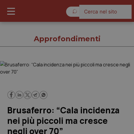
Sabato 8 Agosto 2026
Approfondimenti
Approfondimenti
Cronache
Governo e Parlamento
Brusaferro: “Cala incidenza
Regioni e Asl
nei più piccoli ma cresce
negli over 70”
Lavoro e Professioni