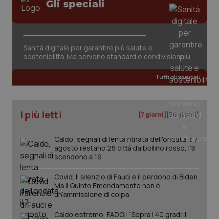
Valle D’Aosta
Oncodermatologia
Gli speciali
Veneto
Oncoematologia
Necessari
Statistici
Marketing
Sanità digitale per garantire più salute e
Oncologia & Nutrizione
I cookie necessari contribuiscono a rendere fruibile il
sostenibilità. Ma servono standard e condivisione
sito web abilitandone funzionalità di base quali la
navigazione sulle pagine e l'accesso alle aree
Psoriasi & pelle
Tutti gli speciali
protette del sito. Il sito web non è in grado di
funzionare correttamente senza questi cookie.
Nome
Fornitore
/
Dominio
Scaden
Quotidiano Cardiologia
I più letti
VISITOR_PRIVACY_METADATA
5 mesi
[7 giorni]
[30 giorni]
YouTube
settim
.youtube.com
Quotidiano Chirurgia
Caldo, segnali di lenta ritirata dell'ondata: il 7
agosto restano 26 città da bollino rosso, l'8
Quotidiano Oncologia
scendono a 19
Covid. Il silenzio di Fauci e il perdono di Biden.
Quotidiano Pediatria
Ma il Quinto Emendamento non è
un’ammissione di colpa
Rene & patologie urogenitali
Caldo estremo, FADOI: “Sopra i 40 gradi il