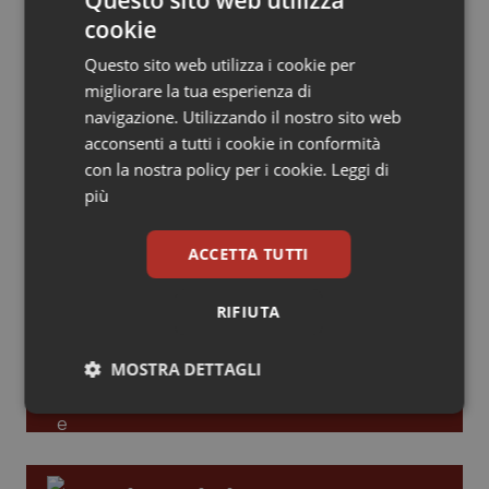
Leadership Infermieristica 2026: nuovi
cookie
Piemonte
HIV
modelli di responsabilità e autonomia
Questo sito web utilizza i cookie per
migliorare la tua esperienza di
Provincia Autonoma di Bolzano
Infezioni & Febbre
navigazione. Utilizzando il nostro sito web
Leadership Medica 2026: guidare team
acconsenti a tutti i cookie in conformità
clinici ad alte prestazioni
Provincia Autonoma di Trento
Ipertensione & Scompenso
con la nostra policy per i cookie.
Leggi di
più
Puglia
Malattie rare
AI e telemedicina nello studio
ACCETTA TUTTI
odontoiatrico: applicazioni concrete e
Sardegna
Malattia di Crohn & Rettocolite Ulcerosa
uso protetto
RIFIUTA
Sicilia
Neuroscienze & patologie neurodegenerative
MOSTRA DETTAGLI
Toscana
Obesità
Necessari
Statistici
Marketing
Umbria
Oftalmologia