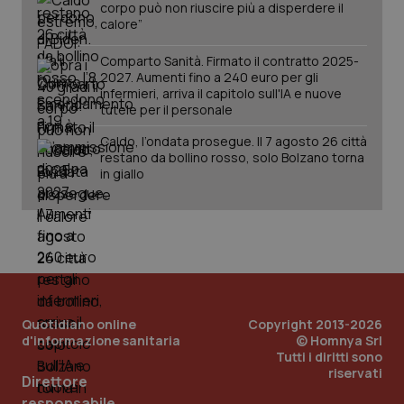
corpo può non riuscire più a disperdere il
Salute orale & impianti
calore”
Comparto Sanità. Firmato il contratto 2025-
Sangue & coagulazione
2027. Aumenti fino a 240 euro per gli
infermieri, arriva il capitolo sull'IA e nuove
CookieScriptConsent
5 mesi
CookieScript
tutele per il personale
settim
Tiroide
www.quotidianosanita.it
Caldo, l’ondata prosegue. Il 7 agosto 26 città
restano da bollino rosso, solo Bolzano torna
Tumore al seno
in giallo
Tumore ovarico
Tumori del Polmone & Testa Collo
Tumori gastrointestinali
Quotidiano online
Copyright 2013-2026
tracking-sites-ironfish-
www.quotidianosanita.it
4
tracking-enable
settim
d'informazione sanitaria
© Homnya Srl
Ulcera & Reflusso
2 gior
Tutti i diritti sono
riservati
Direttore
Vaccini
responsabile