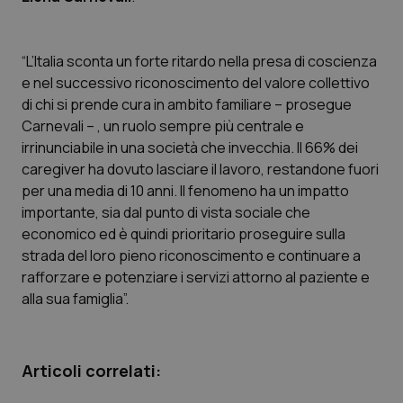
Calabria
Asma & BPCO
Campania
Car-T
“L’Italia sconta un forte ritardo nella presa di coscienza
e nel successivo riconoscimento del valore collettivo
di chi si prende cura in ambito familiare – prosegue
Emilia-Romagna
Colesterolo & coronaropatie
Carnevali – , un ruolo sempre più centrale e
irrinunciabile in una società che invecchia. Il 66% dei
Friuli Venezia Giulia
Dermatite Atopica
caregiver ha dovuto lasciare il lavoro, restandone fuori
per una media di 10 anni. Il fenomeno ha un impatto
Lazio
Diabete & glucometri
importante, sia dal punto di vista sociale che
economico ed è quindi prioritario proseguire sulla
Liguria
Disturbi dell’umore
strada del loro pieno riconoscimento e continuare a
rafforzare e potenziare i servizi attorno al paziente e
Lombardia
Dolore
alla sua famiglia”.
Marche
Donna & Salute
Articoli correlati:
Molise
Epatiti