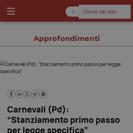
Venerdì 7 Agosto 2026
Approfondimenti
Approfondimenti
Cronache
Governo e Parlamento
Carnevali (Pd):
Regioni e Asl
“Stanziamento primo passo
per legge specifica”
Lavoro e Professioni