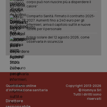
corpo può non riuscire più a disperdere il
calore”
Comparto Sanità. Firmato il contratto 2025-
2027. Aumenti fino a 240 euro per gli
infermieri, arriva il capitolo sull'IA e nuove
tutele per il personale
tracking-sites-ironfish-
www.quotidianosanita.it
4
tracking-enable
settim
Eclissi solare del 12 agosto 2026, come
2 gior
osservarla in sicurezza
tracking-sites-ironfish-
www.quotidianosanita.it
4
session-id
settim
2 gior
Quotidiano online
Copyright 2013-2026
_ga
1 anno
Google LLC
d'informazione sanitaria
© Homnya Srl
mes
.quotidianosanita.it
Tutti i diritti sono
riservati
Direttore
responsabile