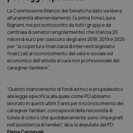
La Commissione Bilancio del Senato ha dato via libera
Scienza e Farmaci
all'unanimità all'emendamento (a prima firma Laura
Bignami, ma poi sottoscritto da tutti i gruppi e da
Studi e Analisi
centinaia di senatori singolarmente) che stanzia 20
milioni di euro per ciascuno degli anni 2018, 2019 e 2020
Lettere al direttore
per "la copertura finanziaria di interventi legislativi
finalizzati al riconoscimento del valore sociale ed
Edizioni Regionali
economico dell'attività di cura non professionale del
caregiver familiare".
QS Pro
“Questo stanziamento di fondi ad hoc è propedeutico
Professionisti Sanitari.AI
alla legge specifica alla quale come PD abbiamo
lavorato in questi ultimi 3 anni per il riconoscimento dei
Abruzzo
QS Pro Gold
caregiver familiari, consapevoli della necessità di
tutela di coloro che quotidianamente sono i impegnati
QS Club
Newsletter
Basilicata
Artrite & artrosi
nell’assistenza di familiari”, dice la deputata del PD
Elena Carnevali
.