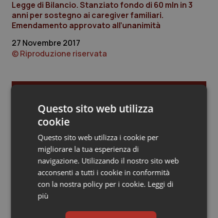
Legge di Bilancio. Stanziato fondo di 60 mln in 3
anni per sostegno ai caregiver familiari.
Piemonte
HIV
Emendamento approvato all’unanimità
Provincia Autonoma di Bolzano
Infezioni & Febbre
27 Novembre 2017
© Riproduzione riservata
Provincia Autonoma di Trento
Ipertensione & Scompenso
Puglia
Malattie rare
Ultime analisi e review da QS Pro
Questo sito web utilizza
Gold
Sardegna
Malattia di Crohn & Rettocolite Ulcerosa
cookie
Cloud sanitario: infrastrutture,
Questo sito web utilizza i cookie per
compliance, GDPR e Risk management
Sicilia
Neuroscienze & patologie neurodegenerative
migliorare la tua esperienza di
navigazione. Utilizzando il nostro sito web
Toscana
Obesità
acconsenti a tutti i cookie in conformità
Gestione dell'Ipertensione resistente:
con la nostra policy per i cookie.
Leggi di
dalle Linee Guida alle terapie innovative
Umbria
Oftalmologia
più