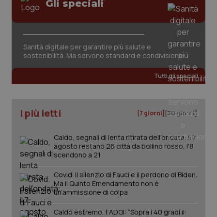
Gli speciali
VISITOR_PRIVACY_METADATA
5 mesi
YouTube
Salute orale & impianti
settim
.youtube.com
Sangue & coagulazione
Sanità digitale per garantire più salute e
sostenibilità. Ma servono standard e condivisione
Tiroide
Tutti gli speciali
Tumore al seno
Tumore ovarico
I più letti
[7 giorni]
[30 giorni]
Tumori del Polmone & Testa Collo
Caldo, segnali di lenta ritirata dell'ondata: il 7
agosto restano 26 città da bollino rosso, l'8
scendono a 21
Tumori gastrointestinali
CookieScriptConsent
5 mesi
CookieScript
settim
www.quotidianosanita.it
Covid. Il silenzio di Fauci e il perdono di Biden.
Ma il Quinto Emendamento non è
Ulcera & Reflusso
un’ammissione di colpa
Vaccini
Caldo estremo, FADOI: “Sopra i 40 gradi il