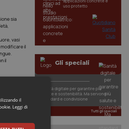
applicazioni concrete e
uso protetto
sione sia
’età,
uore, vasi
modificare il
sangue.
n il
Gli speciali
pportare
Sanità digitale per garantire più
salute e sostenibilità. Ma servono
rcizio,
standard e condivisione
ilizzando il
cookie.
Leggi di
li sforzi
Tutti gli speciali
azione di