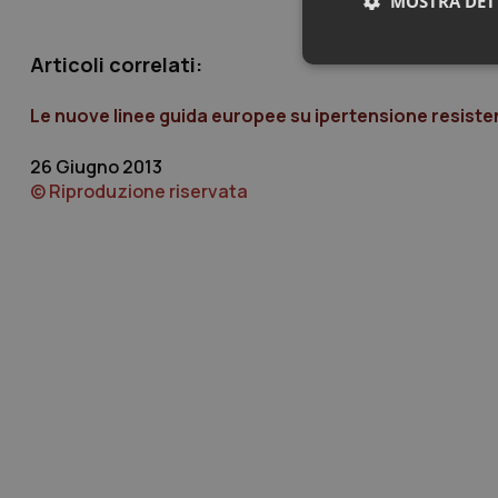
MOSTRA DET
Articoli correlati:
Neces
Le nuove linee guida europee su ipertensione resist
26 Giugno 2013
© Riproduzione riservata
I cookie necessari con
e l'accesso alle aree 
Nome
VISITOR_PRIVACY_
CookieScriptConse