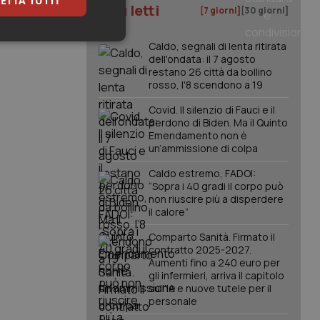
ETTA TUTTI
I più letti
[7 giorni]
[30 giorni]
keting
Caldo, segnali di lenta ritirata
dell'ondata: il 7 agosto
restano 26 città da bollino
rosso, l'8 scendono a 19
Covid. Il silenzio di Fauci e il
perdono di Biden. Ma il Quinto
Emendamento non è
un’ammissione di colpa
igazione sulle pagine
Caldo estremo, FADOI:
kie.
“Sopra i 40 gradi il corpo può
non riuscire più a disperdere
il calore”
er memorizzare le
utente per la loro
Comparto Sanità. Firmato il
 dati sul consenso
contratto 2025-2027.
itiche e
Aumenti fino a 240 euro per
tendo che le loro
ssioni future.
gli infermieri, arriva il capitolo
sull'IA e nuove tutele per il
l servizio Cookie-
personale
erenze di consenso
sario che il banner