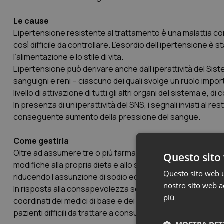
Le cause
L’ipertensione resistente al trattamento è una malattia co
così difficile da controllare. L’esordio dell’ipertensione è s
l’alimentazione e lo stile di vita.
L’ipertensione può derivare anche dall’iperattività del Sist
sanguigni e reni – ciascuno dei quali svolge un ruolo impor
livello di attivazione di tutti gli altri organi del sistema 
In presenza di un’iperattività del SNS, i segnali inviati al r
conseguente aumento della pressione del sangue.
Come gestirla
Oltre ad assumere tre o più farmaci, ai pazienti con ipert
Questo sito 
modifiche alla propria dieta e allo stile di vita, secondo 
Questo sito web ut
riducendo l’assunzione di sodio ed aumentando l’assunzio
nostro sito web ac
In risposta alla consapevolezza sempre più condivisa che 
più
coordinati dei medici di base e dei medici specializzati nel
pazienti difficili da trattare a consultare uno specialista n