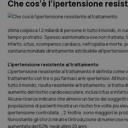
Che cos’è l’ipertensione resis
stima colpisca 1.2 miliardi di persone in tutto il mondo, in
tempo protratto. Spesso asintomatica ove non trattata, l’i
infarto, ictus, scompenso cardiaco, nefropatia e morte, pon
sanitaria mondiale direttamente attribuibile all’ipertensione s
L’ipertensione resistente al trattamento
L’ipertensione resistente al trattamento è definita come
trattamento con tre o più farmaci anti-ipertensivi. All’inci
tutto il mondo, risulta resistente al trattamento; si tratt
aumento del rischio cardiovascolare, inclusi ictus e infar
Alcune ricerce indicano che almeno un terzo dei soggetti 
popolazione di pazienti mostra un rischio tre volte più ele
ipertensione controllata. , 2 Inoltre, sono maggiori le prob
Nonostante gli sforzi mirati e l’introduzione di numerose n
aumentata del 62% negli ultimi 20 anni.