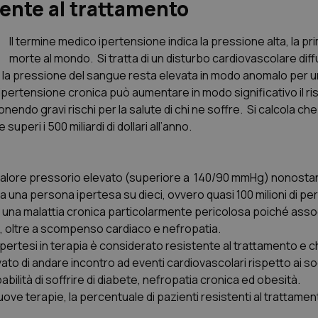
tente al trattamento
Il termine medico ipertensione indica la pressione alta, la pr
morte al mondo. Si tratta di un disturbo cardiovascolare diff
 cui la pressione del sangue resta elevata in modo anomalo per u
pertensione cronica può aumentare in modo significativo il ris
endo gravi rischi per la salute di chi ne soffre. Si calcola ch
uperi i 500 miliardi di dollari all’anno.
 valore pressorio elevato (superiore a 140/90 mmHg) nonostan
rca una persona ipertesa su dieci, ovvero quasi 100 milioni di pe
a di una malattia cronica particolarmente pericolosa poiché asso
to, oltre a scompenso cardiaco e nefropatia.
ipertesi in terapia è considerato resistente al trattamento e 
vato di andare incontro ad eventi cardiovascolari rispetto ai s
abilità di soffrire di diabete, nefropatia cronica ed obesità.
uove terapie, la percentuale di pazienti resistenti al trattamen