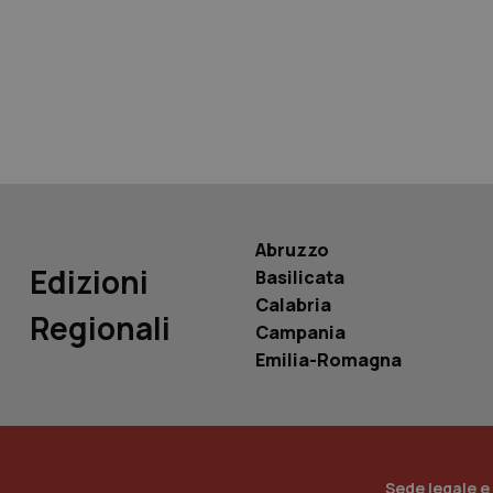
tracking-sites-ironf
tracking-enable
tracking-sites-ironf
session-id
_ga
Abruzzo
Edizioni
Basilicata
Calabria
Regionali
Campania
PHPSESSID
Emilia-Romagna
_ga_KM60CM4NPH
Sede legale e