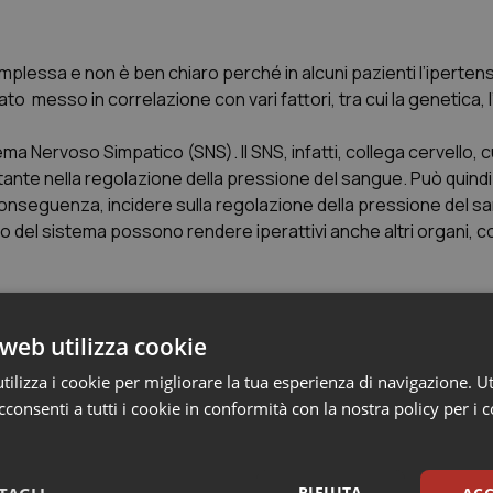
mplessa e non è ben chiaro perché in alcuni pazienti l’iperten
tato messo in correlazione con vari fattori, tra cui la genetica, l
ema Nervoso Simpatico (SNS). Il SNS, infatti, collega cervello, c
tante nella regolazione della pressione del sangue. Può quindi 
e, di conseguenza, incidere sulla regolazione della pressione del 
esto del sistema possono rendere iperattivi anche altri organi, co
ensione resistente al trattamento è vivamente consigliato di a
web utilizza cookie
le istruzioni del medico, ad esempio perdendo peso, facendo ese
ilizza i cookie per migliorare la tua esperienza di navigazione. Ut
ne di potassio.
consenti a tutti i cookie in conformità con la nostra policy per i 
l’ ipertensione resistente al trattamento spesso necessiti deg
la gestione dell’ipertensione, gli esperti invitano questa popol
el campo dell’ipertensione.
RIFIUTA