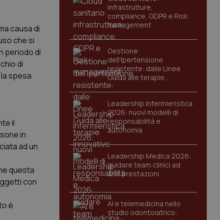
infrastrutture,
compliance, GDPR e Risk
management
ima causa di
uso che si
Gestione
n periodo di
dell'Ipertensione
chio di
resistente: dalle Linee
e la spesa
Guida alle terapie
innovative
Leadership Infermieristica
2026: nuovi modelli di
responsabilità e
te il
autonomia
rsone in
ciata ad un
Leadership Medica 2026:
guidare team clinici ad
che questa
alte prestazioni
oggetti con
AI e telemedicina nello
to è
studio odontoiatrico: