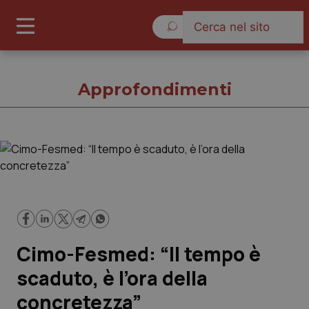
Domenica 9 Agosto 2026
Approfondimenti
Approfondimenti
Cronache
Governo e Parlamento
Cimo-Fesmed: “Il tempo è
Regioni e Asl
scaduto, è l’ora della
concretezza”
Lavoro e Professioni