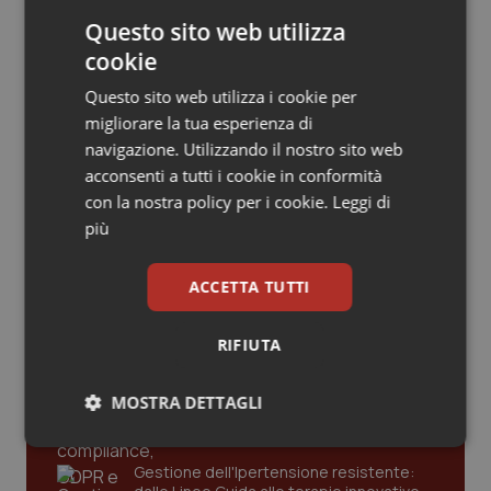
Valle D’Aosta
Oncodermatologia
Articoli correlati:
Questo sito web utilizza
cookie
Veneto
Oncoematologia
Giornata contro le violenze sui sanitari. Schillaci:
Questo sito web utilizza i cookie per
“Nel 2023 segnalate 16 mila aggressioni. Le donne
Oncologia & Nutrizione
le più colpite”
migliorare la tua esperienza di
navigazione. Utilizzando il nostro sito web
12 Marzo 2024
Psoriasi & pelle
acconsenti a tutti i cookie in conformità
© Riproduzione riservata
con la nostra policy per i cookie.
Leggi di
più
Quotidiano Cardiologia
Ultime analisi e review da QS Pro
Quotidiano Chirurgia
ACCETTA TUTTI
Gold
Quotidiano Oncologia
RIFIUTA
Cloud sanitario: infrastrutture,
compliance, GDPR e Risk management
Quotidiano Pediatria
MOSTRA DETTAGLI
Necessari
Statistici
Marketing
Rene & patologie urogenitali
Gestione dell'Ipertensione resistente: