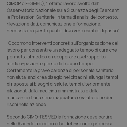
CIMOP e FESMED), “l’ottimo lavoro svolto dall’
Calabria
Asma & BPCO
Osservatorio Nazionale sulla Sicurezza degli Esercenti
le Professioni Sanitarie, in tema di analisi del contesto,
Campania
Car-T
rilevazione dati, comunicazione e formazione,
necessita, a questo punto, di un vero cambio di passo”.
Emilia-Romagna
Colesterolo & coronaropatie
“Occorrono interventi concreti sull’organizzazione del
Friuli Venezia Giulia
Dermatite Atopica
lavoro per consentire un adeguato tempo di cura che
permetta al medico di recuperare quel rapporto
Lazio
Diabete & glucometri
medico-paziente perso da troppo tempo.
Certamente la grave carenza di personale sanitario
non aiuta, anzi crea disagio nei cittadini, allunga i tempi
Liguria
Disturbi dell’umore
di risposta ai bisogni di salute, tempi ulteriormente
dilazionati dalla medicina amministrata e dalla
Lombardia
Dolore
mancanza di una seria mappatura e valutazione dei
rischi nelle aziende.
Marche
Donna & Salute
Secondo CIMO-FESMED la formazione deve partire
Molise
Epatiti
nelle Aziende tra coloro che definiscono i processi