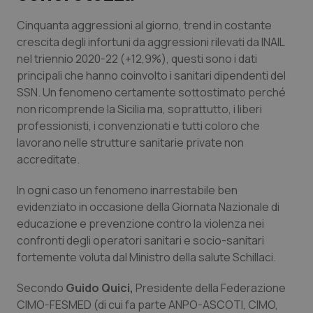
Cinquanta aggressioni al giorno, trend in costante
Scienza e Farmaci
crescita degli infortuni da aggressioni rilevati da INAIL
nel triennio 2020-22 (+12,9%), questi sono i dati
Studi e Analisi
principali che hanno coinvolto i sanitari dipendenti del
SSN. Un fenomeno certamente sottostimato perché
Lettere al direttore
non ricomprende la Sicilia ma, soprattutto, i liberi
professionisti, i convenzionati e tutti coloro che
Edizioni Regionali
lavorano nelle strutture sanitarie private non
accreditate.
QS Pro
In ogni caso un fenomeno inarrestabile ben
evidenziato in occasione della Giornata Nazionale di
Professionisti Sanitari.AI
educazione e prevenzione contro la violenza nei
confronti degli operatori sanitari e socio-sanitari
Abruzzo
QS Pro Gold
fortemente voluta dal Ministro della salute Schillaci.
QS Club
Newsletter
Basilicata
Artrite & artrosi
Secondo
Guido Quici,
Presidente della Federazione
CIMO-FESMED (di cui fa parte ANPO-ASCOTI, CIMO,