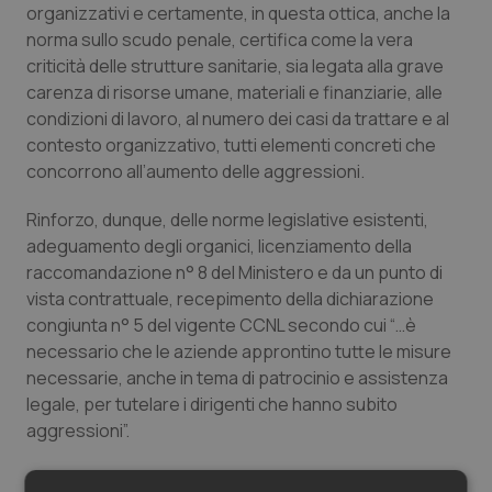
organizzativi e certamente, in questa ottica, anche la
Piemonte
HIV
norma sullo scudo penale, certifica come la vera
criticità delle strutture sanitarie, sia legata alla grave
carenza di risorse umane, materiali e finanziarie, alle
Provincia Autonoma di Bolzano
Infezioni & Febbre
condizioni di lavoro, al numero dei casi da trattare e al
contesto organizzativo, tutti elementi concreti che
Provincia Autonoma di Trento
Ipertensione & Scompenso
concorrono all’aumento delle aggressioni.
Puglia
Malattie rare
Rinforzo, dunque, delle norme legislative esistenti,
adeguamento degli organici, licenziamento della
Sardegna
Malattia di Crohn & Rettocolite Ulcerosa
raccomandazione n° 8 del Ministero e da un punto di
vista contrattuale, recepimento della dichiarazione
Sicilia
Neuroscienze & patologie neurodegenerative
congiunta n° 5 del vigente CCNL secondo cui “…è
necessario che le aziende approntino tutte le misure
necessarie, anche in tema di patrocinio e assistenza
Toscana
Obesità
legale, per tutelare i dirigenti che hanno subito
aggressioni”.
Umbria
Oftalmologia