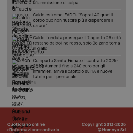
un’ammissione di colpa
Caldo estremo, FADOI: “Sopra i 40 gradi il
tracking-sites-ironfish-
www.quotidianosanita.it
4
corpo può non riuscire più a disperdere il
session-id
settim
calore”
2 gior
Caldo, l’ondata prosegue. Il 7 agosto 26 città
restano da bollino rosso, solo Bolzano torna
in giallo
_ga
1 anno
Google LLC
mes
.quotidianosanita.it
Comparto Sanità. Firmato il contratto 2025-
2027. Aumenti fino a 240 euro per gli
infermieri, arriva il capitolo sull'IA e nuove
tutele per il personale
Quotidiano online
Copyright 2013-2026
d'informazione sanitaria
© Homnya Srl