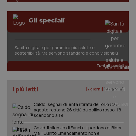
Gli speciali
CookieScriptConsent
5 mesi
CookieScript
settim
www.quotidianosanita.it
Sanità digitale per garantire più salute e
sostenibilità. Ma servono standard e condivisione
Tutti gli speciali
I più letti
[7 giorni]
[30 giorni]
Caldo, segnali di lenta ritirata dell'ondata: il 7
agosto restano 26 città da bollino rosso, l'8
scendono a 19
tracking-sites-ironfish-
www.quotidianosanita.it
4
tracking-enable
settim
Covid. Il silenzio di Fauci e il perdono di Biden.
2 gior
Ma il Quinto Emendamento non è