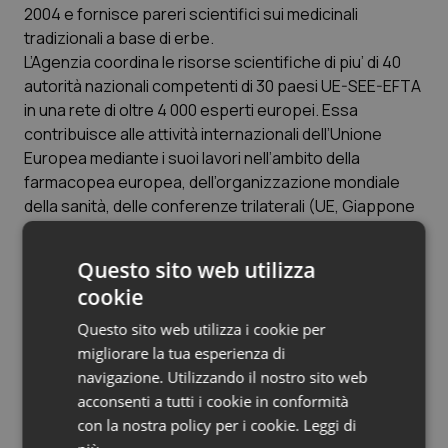
Valle D’Aosta
Oncodermatologia
2004 e fornisce pareri scientifici sui medicinali
tradizionali a base di erbe.
Veneto
Oncoematologia
L’Agenzia coordina le risorse scientifiche di piu’ di 40
autorità nazionali competenti di 30 paesi UE-SEE-EFTA
Oncologia & Nutrizione
in una rete di oltre 4 000 esperti europei. Essa
contribuisce alle attività internazionali dell’Unione
Europea mediante i suoi lavori nell’ambito della
Psoriasi & pelle
farmacopea europea, dell’organizzazione mondiale
della sanità, delle conferenze trilaterali (UE, Giappone
Quotidiano Cardiologia
e Stati Uniti) sull’armonizzazione ICH e VICH e di altre
organizzazioni e iniziative internazionali.
Quotidiano Chirurgia
Questo sito web utilizza
L’EMA è gestita da un direttore esecutivo e ha un
cookie
segretariato composto, nel 2007, da 440 persone. Il
Quotidiano Oncologia
consiglio di amministrazione è l’organo di controllo
Questo sito web utilizza i cookie per
dell’EMA, responsabile, in particolare, degli aspetti
migliorare la tua esperienza di
Quotidiano Pediatria
finanziari.
navigazione. Utilizzando il nostro sito web
L’Agenzia partecipa inoltre alle procedure di
acconsenti a tutti i cookie in conformità
Rene & patologie urogenitali
deferimento in relazione ai medicinali approvati o
con la nostra policy per i cookie.
Leggi di
sottoposti ad esame da parte degli Stati membri.