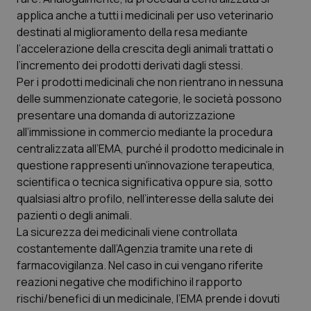
Calabria
Asma & BPCO
applica anche a tutti i medicinali per uso veterinario
destinati al miglioramento della resa mediante
Campania
Car-T
l’accelerazione della crescita degli animali trattati o
l’incremento dei prodotti derivati dagli stessi.
Per i prodotti medicinali che non rientrano in nessuna
Emilia-Romagna
Colesterolo & coronaropatie
delle summenzionate categorie, le società possono
presentare una domanda di autorizzazione
Friuli Venezia Giulia
Dermatite Atopica
all’immissione in commercio mediante la procedura
centralizzata all’EMA, purché il prodotto medicinale in
Lazio
Diabete & glucometri
questione rappresenti un’innovazione terapeutica,
scientifica o tecnica significativa oppure sia, sotto
Liguria
Disturbi dell’umore
qualsiasi altro profilo, nell’interesse della salute dei
pazienti o degli animali.
Lombardia
Dolore
La sicurezza dei medicinali viene controllata
costantemente dall’Agenzia tramite una rete di
Marche
Donna & Salute
farmacovigilanza. Nel caso in cui vengano riferite
reazioni negative che modifichino il rapporto
rischi/benefici di un medicinale, l’EMA prende i dovuti
Molise
Epatiti