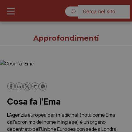
Sabato 8 Agosto 2026
Approfondimenti
Approfondimenti
Cronache
Cosa fa l’Ema
Governo e Parlamento
Regioni e Asl
L’Agenzia europea per i medicinali (nota come Ema
dall'acronimo del nome in inglese) è un organo
decentrato dell’Unione Europea con sede a Londra
Lavoro e Professioni