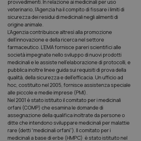
provvedimenti. In relazione ai medicinali per uso
veterinario, l’Agenzia ha il compito di fissare i limiti di
Piemonte
HIV
sicurezza dei residui di medicinali negli alimenti di
origine animale.
Provincia Autonoma di Bolzano
Infezioni & Febbre
L’Agenzia contribuisce altresì alla promozione
dell’innovazione e della ricerca nel settore
Provincia Autonoma di Trento
Ipertensione & Scompenso
farmaceutico. L’EMA fornisce pareri scientifici alle
società impegnate nello sviluppo di nuovi prodotti
Puglia
Malattie rare
medicinali e le assiste nell’elaborazione di protocolli, e
pubblica inoltre linee guida sui requisiti di prova della
Sardegna
Malattia di Crohn & Rettocolite Ulcerosa
qualità, della sicurezza e dell’efficacia. Un ufficio ad
hoc, costituito nel 2005, fornisce assistenza speciale
alle piccole e medie imprese (PMI).
Sicilia
Neuroscienze & patologie neurodegenerative
Nel 2001 è stato istituito il comitato per i medicinali
orfani (COMP) che esamina le domande di
Toscana
Obesità
assegnazione della qualifica inoltrate da persone o
ditte che intendono sviluppare medicinali per malattie
Umbria
Oftalmologia
rare (detti “medicinali orfani”). Il comitato per i
medicinali a base di erbe (HMPC) è stato istituito nel