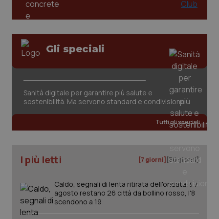
Gli speciali
tracking-sites-ironfish-
www.quotidianosanita.it
4
Sanità digitale per garantire più salute e
tracking-enable
settim
sostenibilità. Ma servono standard e condivisione
2 gior
Tutti gli speciali
tracking-sites-ironfish-
www.quotidianosanita.it
4
session-id
settim
I più letti
2 gior
[7 giorni]
[30 giorni]
Caldo, segnali di lenta ritirata dell'ondata: il 7
agosto restano 26 città da bollino rosso, l'8
_ga
1 anno
Google LLC
scendono a 19
mes
.quotidianosanita.it