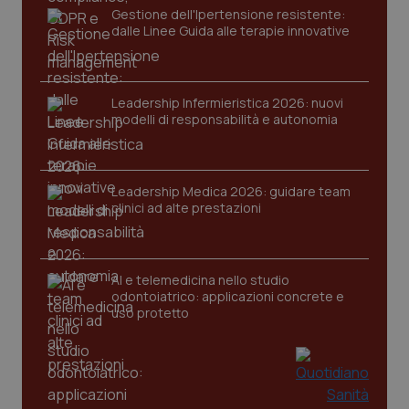
Gestione dell'Ipertensione resistente:
Nome
Fornitore
/
Dominio
Scaden
dalle Linee Guida alle terapie innovative
VISITOR_PRIVACY_METADATA
5 mesi
YouTube
settim
.youtube.com
Leadership Infermieristica 2026: nuovi
modelli di responsabilità e autonomia
Leadership Medica 2026: guidare team
clinici ad alte prestazioni
AI e telemedicina nello studio
odontoiatrico: applicazioni concrete e
uso protetto
CookieScriptConsent
5 mesi
CookieScript
settim
www.quotidianosanita.it