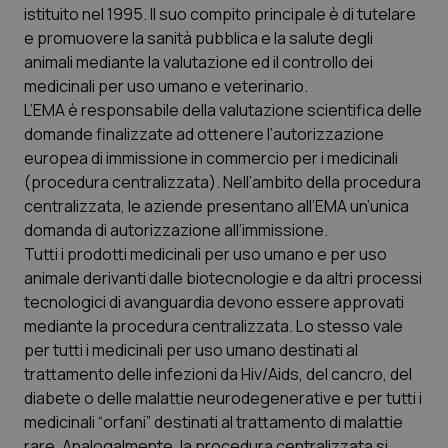
istituito nel 1995. Il suo compito principale è di tutelare
e promuovere la sanità pubblica e la salute degli
Scienza e Farmaci
animali mediante la valutazione ed il controllo dei
medicinali per uso umano e veterinario.
Studi e Analisi
L’EMA è responsabile della valutazione scientifica delle
domande finalizzate ad ottenere l’autorizzazione
Lettere al direttore
europea di immissione in commercio per i medicinali
(procedura centralizzata). Nell’ambito della procedura
Edizioni Regionali
centralizzata, le aziende presentano all’EMA un’unica
domanda di autorizzazione all’immissione.
QS Pro
Tutti i prodotti medicinali per uso umano e per uso
animale derivanti dalle biotecnologie e da altri processi
tecnologici di avanguardia devono essere approvati
Professionisti Sanitari.AI
mediante la procedura centralizzata. Lo stesso vale
per tutti i medicinali per uso umano destinati al
Abruzzo
QS Pro Gold
trattamento delle infezioni da Hiv/Aids, del cancro, del
diabete o delle malattie neurodegenerative e per tutti i
QS Club
Newsletter
Basilicata
Artrite & artrosi
medicinali “orfani” destinati al trattamento di malattie
rare. Analogalmente, la procedura centralizzata si