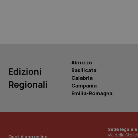
tracking-sites-ironf
tracking-enable
tracking-sites-ironf
session-id
_ga
Abruzzo
Edizioni
Basilicata
Calabria
Regionali
Campania
PHPSESSID
Emilia-Romagna
Sede legale e
_ga_KM60CM4NPH
Via della Stell
Quotidiano online