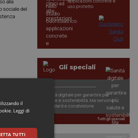
applicazioni concrete e
so alla
uso protetto
o sociale del
istenza
Gli speciali
Sanità digitale per garantire più
salute e sostenibilità. Ma servono
ilizzando il
standard e condivisione
cookie.
Leggi di
Tutti gli speciali
ETTA TUTTI