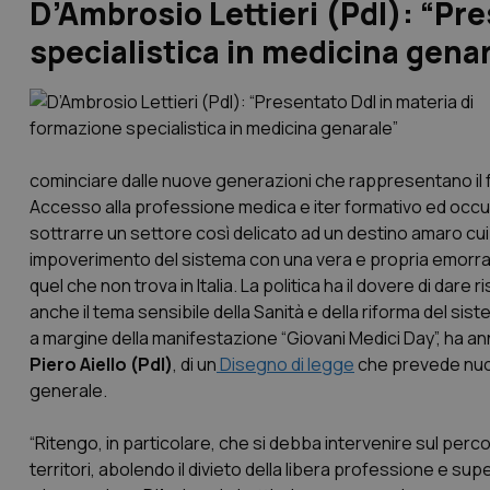
D’Ambrosio Lettieri (Pdl): “Pr
specialistica in medicina gena
cominciare dalle nuove generazioni che rappresentano il f
Accesso alla professione medica e iter formativo ed occup
sottrarre un settore così delicato ad un destino amaro c
impoverimento del sistema con una vera e propria emorrag
quel che non trova in Italia. La politica ha il dovere di dar
anche il tema sensibile della Sanità e della riforma del sist
a margine della manifestazione “Giovani Medici Day”, ha a
Piero Aiello (Pdl)
, di un
Disegno di legge
che prevede nuov
generale.
“Ritengo, in particolare, che si debba intervenire sul perc
territori, abolendo il divieto della libera professione e sup