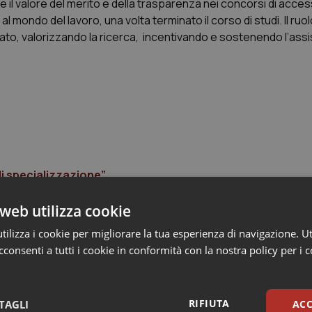
il valore del merito e della trasparenza nei concorsi di acces
ondo del lavoro, una volta terminato il corso di studi. Il ruol
riato, valorizzando la ricerca, incentivando e sostenendo l’ass
di specializzazione”
web utilizza cookie
ilizza i cookie per migliorare la tua esperienza di navigazione. Ut
consenti a tutti i cookie in conformità con la nostra policy per i 
RIFIUTA
TAGLI
ACC