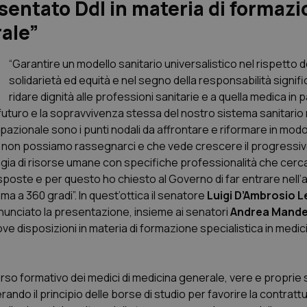
esentato Ddl in materia di formaz
rale”
“Garantire un modello sanitario universalistico nel rispetto de
solidarietà ed equità e nel segno della responsabilità signif
ridare dignità alle professioni sanitarie e a quella medica in p
uturo e la sopravvivenza stessa del nostro sistema sanitario 
azionale sono i punti nodali da affrontare e riformare in mod
ui non possiamo rassegnarci e che vede crescere il progressi
ia di risorse umane con specifiche professionalità che cerca
e risposte e per questo ho chiesto al Governo di far entrare nell
ema a 360 gradi”. In quest’ottica il senatore
Luigi D’Ambrosio Le
nnunciato la presentazione, insieme ai senatori
Andrea Mandel
e disposizioni in materia di formazione specialistica in medic
orso formativo dei medici di medicina generale, vere e proprie s
erando il principio delle borse di studio per favorire la contrat