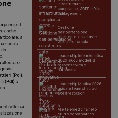
ione
infrastrutture,
compliance, GDPR e Risk
management
i principi di
Gestione
ica anche
dell'Ipertensione
articolare, a
resistente: dalle Linee
Guida alle terapie
nazionale.
innovative
o da
Leadership Infermieristica
vo
2026: nuovi modelli di
 all’estero
responsabilità e
’agenda
autonomia
ttieri (Pdl)
,
li (Pdl)
e
Leadership Medica 2026:
ina
guidare team clinici ad
alte prestazioni
entinelle sui
AI e telemedicina nello
tualizzazione
studio odontoiatrico: