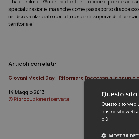
– ha concluso D’Ambrosio Lettieri – occorre poi recuperare 
specializzazione, ma anche come passaporto di accesso al m
medico va rilanciato con atti concreti, superando il preca
territoriale”.
Articoli correlati:
Giovani Medici Day. “Riformare l’accesso alle scuole 
14 Maggio 2013
Questo sito 
© Riproduzione riservata
Questo sito web ut
nostro sito web ac
più
MOSTRA DET