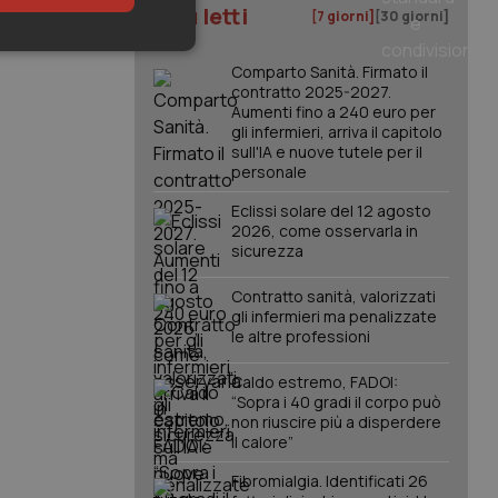
I più letti
[7 giorni]
[30 giorni]
keting
Comparto Sanità. Firmato il
contratto 2025-2027.
Aumenti fino a 240 euro per
gli infermieri, arriva il capitolo
sull'IA e nuove tutele per il
personale
Eclissi solare del 12 agosto
2026, come osservarla in
sicurezza
igazione sulle pagine
kie.
Contratto sanità, valorizzati
gli infermieri ma penalizzate
le altre professioni
er memorizzare le
utente per la loro
 dati sul consenso
Caldo estremo, FADOI:
itiche e
tendo che le loro
“Sopra i 40 gradi il corpo può
ssioni future.
non riuscire più a disperdere
il calore”
l servizio Cookie-
erenze di consenso
sario che il banner
Fibromialgia. Identificati 26
funzioni