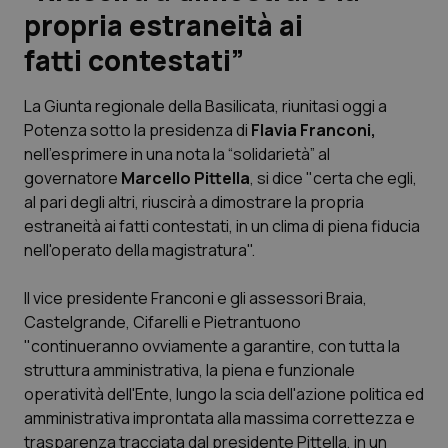
propria estraneità ai
Scienza e Farmaci
fatti contestati”
Studi e Analisi
La Giunta regionale della Basilicata, riunitasi oggi a
Potenza sotto la presidenza di
Flavia
Franconi,
Lettere al direttore
nell'esprimere in una nota la “solidarietà” al
governatore
Marcello Pittella
, si dice "certa che egli,
Edizioni Regionali
al pari degli altri, riuscirà a dimostrare la propria
estraneità ai fatti contestati, in un clima di piena fiducia
nell'operato della magistratura".
QS Pro
Il vice presidente Franconi e gli assessori Braia,
Professionisti Sanitari.AI
Castelgrande, Cifarelli e Pietrantuono
"continueranno ovviamente a garantire, con tutta la
Abruzzo
QS Pro Gold
struttura amministrativa, la piena e funzionale
operatività dell'Ente, lungo la scia dell'azione politica ed
QS Club
Newsletter
Basilicata
Artrite & artrosi
amministrativa improntata alla massima correttezza e
trasparenza tracciata dal presidente Pittella, in un