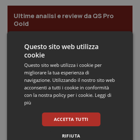
Piemonte
HIV
Ultime analisi e review da QS Pro
Gold
Provincia Autonoma di Bolzano
Infezioni & Febbre
Cloud sanitario: infrastrutture,
Provincia Autonoma di Trento
Ipertensione & Scompenso
compliance, GDPR e Risk management
Questo sito web utilizza
cookie
Puglia
Malattie rare
Questo sito web utilizza i cookie per
Gestione dell'Ipertensione resistente:
migliorare la tua esperienza di
dalle Linee Guida alle terapie innovative
Sardegna
Malattia di Crohn & Rettocolite Ulcerosa
navigazione. Utilizzando il nostro sito web
acconsenti a tutti i cookie in conformità
Sicilia
Neuroscienze & patologie neurodegenerative
con la nostra policy per i cookie.
Leggi di
Leadership Infermieristica 2026: nuovi
più
modelli di responsabilità e autonomia
Toscana
Obesità
ACCETTA TUTTI
Umbria
Oftalmologia
Leadership Medica 2026: guidare team
clinici ad alte prestazioni
RIFIUTA