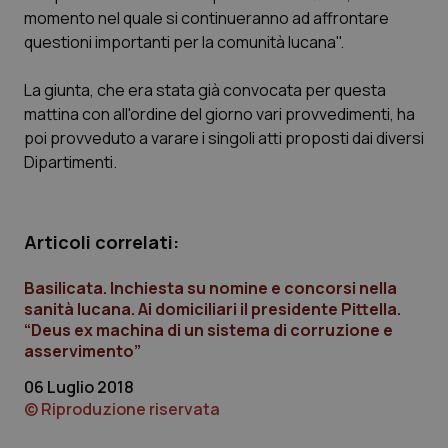
Calabria
Asma & BPCO
momento nel quale si continueranno ad affrontare
questioni importanti per la comunità lucana".
Campania
Car-T
La giunta, che era stata già convocata per questa
mattina con all'ordine del giorno vari provvedimenti, ha
Emilia-Romagna
Colesterolo & coronaropatie
poi provveduto a varare i singoli atti proposti dai diversi
Dipartimenti.
Friuli Venezia Giulia
Dermatite Atopica
Lazio
Diabete & glucometri
Articoli correlati:
Liguria
Disturbi dell’umore
Basilicata. Inchiesta su nomine e concorsi nella
sanità lucana. Ai domiciliari il presidente Pittella.
Lombardia
Dolore
“Deus ex machina di un sistema di corruzione e
asservimento”
Marche
Donna & Salute
06 Luglio 2018
© Riproduzione riservata
Molise
Epatiti