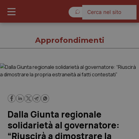
Domenica 9 Agosto 2026
Approfondimenti
Approfondimenti
Cronache
Governo e Parlamento
Dalla Giunta regionale
Regioni e Asl
solidarietà al governatore:
“Riuscirà a dimostrare la
Lavoro e Professioni