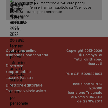
2027. Aumenti fino a 240 euro per gli
infermieri, arriva il capitolo sull'IA e nuove
tutele per il personale
tracking-sites-ironfish-
www.quotidianosanita.it
4
tracking-enable
settim
2 gior
tracking-sites-ironfish-
www.quotidianosanita.it
4
session-id
settim
2 gior
Quotidiano online
Copyright 2013-2026
d'informazione sanitaria
© Homnya Srl
Tutti i diritti sono
riservati
Direttore
_ga
1 anno
Google LLC
responsabile
mes
.quotidianosanita.it
P.I. e C.F. 13026241003
Luciano Fassari
Iscrizione al ROC
Direttore editoriale
n.34308
Francesco Maria Avitto
Iscrizione Tribunale
di Roma n.115/2013
del 22/05/2013