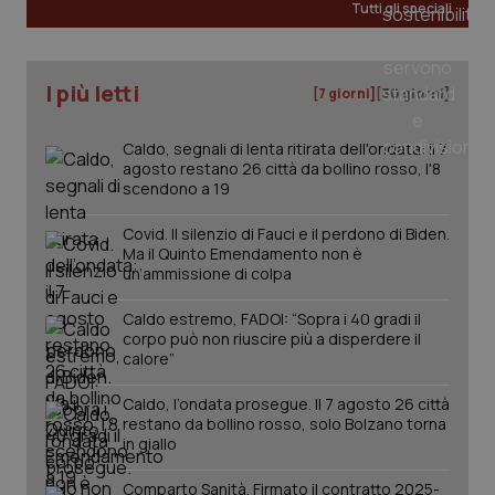
Tutti gli speciali
Salute orale & impianti
Sangue & coagulazione
I più letti
[7 giorni]
[30 giorni]
Tiroide
Caldo, segnali di lenta ritirata dell'ondata: il 7
agosto restano 26 città da bollino rosso, l'8
scendono a 19
Tumore al seno
Covid. Il silenzio di Fauci e il perdono di Biden.
Tumore ovarico
Ma il Quinto Emendamento non è
un’ammissione di colpa
CookieScriptConsent
5 mesi
CookieScript
settim
www.quotidianosanita.it
Tumori del Polmone & Testa Collo
Caldo estremo, FADOI: “Sopra i 40 gradi il
corpo può non riuscire più a disperdere il
calore”
Tumori gastrointestinali
Caldo, l’ondata prosegue. Il 7 agosto 26 città
restano da bollino rosso, solo Bolzano torna
Ulcera & Reflusso
in giallo
Vaccini
Comparto Sanità. Firmato il contratto 2025-