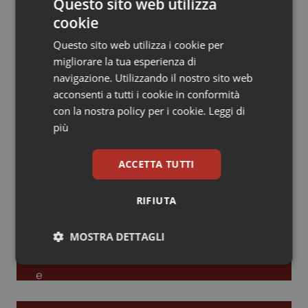
Questo sito web utilizza
cookie
Piemonte
HIV
Leadership Infermieristica 2026: nuovi
modelli di responsabilità e autonomia
Questo sito web utilizza i cookie per
Provincia Autonoma di Bolzano
Infezioni & Febbre
migliorare la tua esperienza di
navigazione. Utilizzando il nostro sito web
Leadership Medica 2026: guidare team
acconsenti a tutti i cookie in conformità
Provincia Autonoma di Trento
Ipertensione & Scompenso
clinici ad alte prestazioni
con la nostra policy per i cookie.
Leggi di
più
Puglia
Malattie rare
AI e telemedicina nello studio
ACCETTA TUTTI
Sardegna
Malattia di Crohn & Rettocolite Ulcerosa
odontoiatrico: applicazioni concrete e
uso protetto
RIFIUTA
Sicilia
Neuroscienze & patologie neurodegenerative
MOSTRA DETTAGLI
Toscana
Obesità
Necessari
Statistici
Marketing
Umbria
Oftalmologia