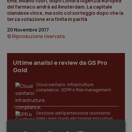
Ema. Milano fuori, dopo Londra l’Agenzia europea
Calabria
Asma & BPCO
del farmaco andrà ad Amsterdam. La capitale
olandese vince, ma solo col sorteggio dopo che la
terza votazione era finita in parità
Campania
Car-T
20 Novembre 2017
Emilia-Romagna
Colesterolo & coronaropatie
© Riproduzione riservata
Friuli Venezia Giulia
Dermatite Atopica
Ultime analisi e review da QS Pro
Lazio
Diabete & glucometri
Gold
Liguria
Disturbi dell’umore
Cloud sanitario: infrastrutture,
compliance, GDPR e Risk management
Lombardia
Dolore
Marche
Donna & Salute
Gestione dell'Ipertensione resistente:
dalle Linee Guida alle terapie innovative
Molise
Epatiti