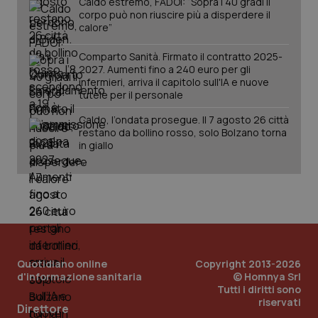
Caldo estremo, FADOI: “Sopra i 40 gradi il
Salute orale & impianti
corpo può non riuscire più a disperdere il
calore”
Sangue & coagulazione
Comparto Sanità. Firmato il contratto 2025-
2027. Aumenti fino a 240 euro per gli
infermieri, arriva il capitolo sull'IA e nuove
CookieScriptConsent
5 mesi
CookieScript
Tiroide
settim
www.quotidianosanita.it
tutele per il personale
Caldo, l’ondata prosegue. Il 7 agosto 26 città
Tumore al seno
restano da bollino rosso, solo Bolzano torna
in giallo
Tumore ovarico
Tumori del Polmone & Testa Collo
Tumori gastrointestinali
tracking-sites-ironfish-
www.quotidianosanita.it
4
Quotidiano online
Copyright 2013-2026
tracking-enable
settim
Ulcera & Reflusso
d'informazione sanitaria
© Homnya Srl
2 gior
Tutti i diritti sono
riservati
Direttore
Vaccini