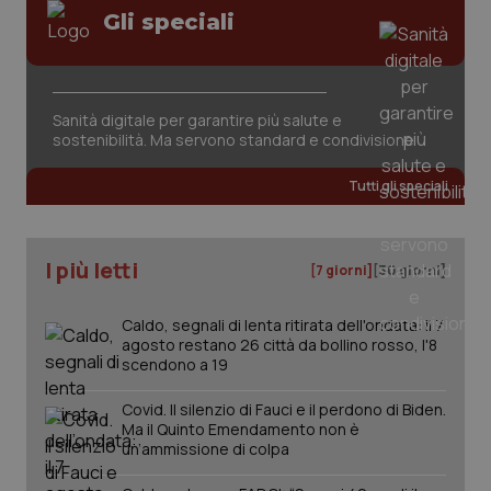
Valle D’Aosta
Oncodermatologia
Gli speciali
Veneto
Oncoematologia
Necessari
Statistici
Marketing
Oncologia & Nutrizione
Sanità digitale per garantire più salute e
I cookie necessari contribuiscono a rendere fruibile il
sostenibilità. Ma servono standard e condivisione
sito web abilitandone funzionalità di base quali la
navigazione sulle pagine e l'accesso alle aree
Psoriasi & pelle
protette del sito. Il sito web non è in grado di
Tutti gli speciali
funzionare correttamente senza questi cookie.
Quotidiano Cardiologia
Nome
Fornitore
/
Dominio
Scaden
VISITOR_PRIVACY_METADATA
5 mesi
YouTube
I più letti
[7 giorni]
[30 giorni]
settim
.youtube.com
Quotidiano Chirurgia
Caldo, segnali di lenta ritirata dell'ondata: il 7
Quotidiano Oncologia
agosto restano 26 città da bollino rosso, l'8
scendono a 19
Quotidiano Pediatria
Covid. Il silenzio di Fauci e il perdono di Biden.
Ma il Quinto Emendamento non è
un’ammissione di colpa
Rene & patologie urogenitali