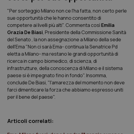
"Per sorteggio Milano non ce l'ha fatta, non certo perle
Scienza e Farmaci
sue opportunità che le hanno consentito di
competere ai livelli più alti". Commenta così
Emilia
Studi e Analisi
Grazia De Biasi
, Presidente della Commissione Sanità
del Senato , la non assegnazione a Milano della sede
Lettere al direttore
dell'Ema "Non ci sarà Ema- continua la Senatrice Pd
eletta a Milano- ma restano le grandi opportunità di
Edizioni Regionali
ricerca in campo biomedico, di scienza, di
infrastrutture, della conoscenza di Milano e il sistema
paese si è impegnato fino in fondo". Insomma,
QS Pro
conclude De Biasi, "l'amarezza del momento non deve
farci dimenticare la forza che abbiamo espresso uniti
Professionisti Sanitari.AI
per il bene del paese".
Abruzzo
QS Pro Gold
Articoli correlati:
QS Club
Newsletter
Basilicata
Artrite & artrosi