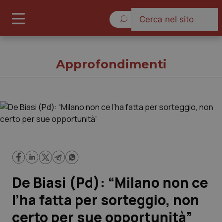
Sabato 8 Agosto 2026
Approfondimenti
Approfondimenti
Cronache
Governo e Parlamento
De Biasi (Pd): “Milano non ce
Regioni e Asl
l’ha fatta per sorteggio, non
certo per sue opportunità”
Lavoro e Professioni