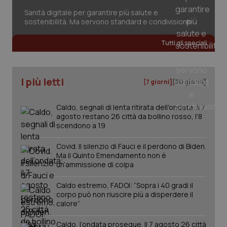
session-id
settim
2 gior
Sanità digitale per garantire più salute e
sostenibilità. Ma servono standard e condivisione
Tutti gli speciali
_ga
1 anno
Google LLC
mes
.quotidianosanita.it
I più letti
[7 giorni]
[30 giorni]
Caldo, segnali di lenta ritirata dell'ondata: il 7
agosto restano 26 città da bollino rosso, l'8
scendono a 19
Covid. Il silenzio di Fauci e il perdono di Biden.
Ma il Quinto Emendamento non è
un’ammissione di colpa
Caldo estremo, FADOI: “Sopra i 40 gradi il
corpo può non riuscire più a disperdere il
calore”
Caldo, l’ondata prosegue. Il 7 agosto 26 città