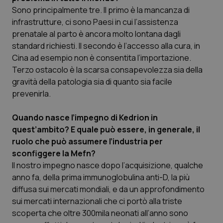
Calabria
Asma & BPCO
Sono principalmente tre. Il primo è la mancanza di
infrastrutture, ci sono Paesi in cui l’assistenza
Campania
Car-T
prenatale al parto è ancora molto lontana dagli
standard richiesti. Il secondo è l’accesso alla cura, in
Cina ad esempio non è consentita l’importazione.
Emilia-Romagna
Colesterolo & coronaropatie
Terzo ostacolo è la scarsa consapevolezza sia della
gravità della patologia sia di quanto sia facile
Friuli Venezia Giulia
Dermatite Atopica
prevenirla.
Lazio
Diabete & glucometri
Quando nasce l’impegno di Kedrion in
quest’ambito? E quale può essere, in generale, il
Liguria
Disturbi dell’umore
ruolo che può assumere l’industria per
sconfiggere la Mefn?
Lombardia
Dolore
Il nostro impegno nasce dopo l’acquisizione, qualche
anno fa, della prima immunoglobulina anti-D, la più
Marche
Donna & Salute
diffusa sui mercati mondiali, e da un approfondimento
sui mercati internazionali che ci portò alla triste
scoperta che oltre 300mila neonati all’anno sono
Molise
Epatiti