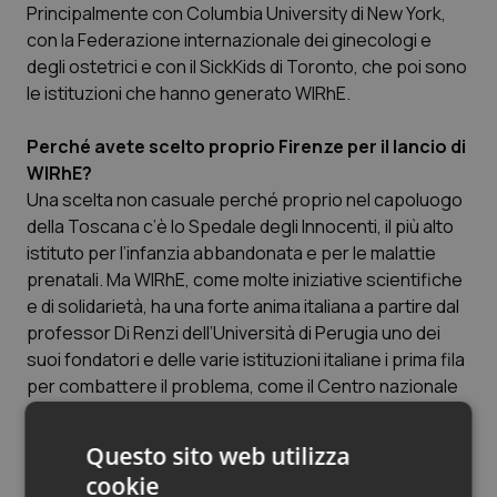
Valle D’Aosta
Oncodermatologia
Principalmente con Columbia University di New York,
con la Federazione internazionale dei ginecologi e
Veneto
Oncoematologia
degli ostetrici e con il SickKids di Toronto, che poi sono
le istituzioni che hanno generato WIRhE.
Oncologia & Nutrizione
Perché avete scelto proprio Firenze per il lancio di
WIRhE?
Psoriasi & pelle
Una scelta non casuale perché proprio nel capoluogo
della Toscana c’è lo Spedale degli Innocenti, il più alto
Quotidiano Cardiologia
istituto per l’infanzia abbandonata e per le malattie
prenatali. Ma WIRhE, come molte iniziative scientifiche
Quotidiano Chirurgia
e di solidarietà, ha una forte anima italiana a partire dal
professor Di Renzi dell’Università di Perugia uno dei
Quotidiano Oncologia
suoi fondatori e delle varie istituzioni italiane i prima fila
per combattere il problema, come il Centro nazionale
Quotidiano Pediatria
sangue.
Questo sito web utilizza
Rene & patologie urogenitali
Avete in programma investimenti per aumentare la
cookie
disponibilità di farmaci per prevenire la Mefn?