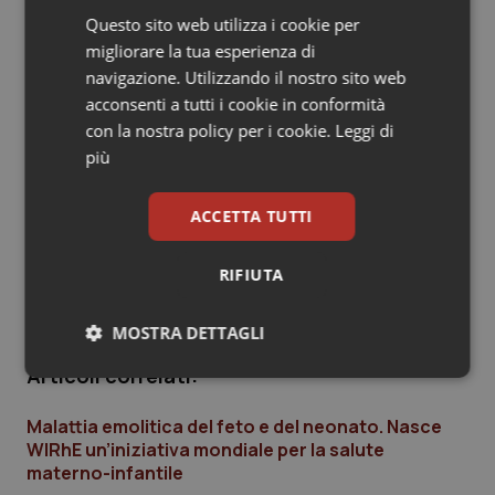
Assolutamente sì. Abbiamo iniziato la produzione di
Salute orale & impianti
Questo sito web utilizza i cookie per
immunoglobulina anti D in maniera dedicata nel nostro
migliorare la tua esperienza di
stabilimento negli Stati Uniti, questo perché secondo
navigazione. Utilizzando il nostro sito web
Sangue & coagulazione
uno studio c’è un gap di un milione di dosi tra quelle che
acconsenti a tutti i cookie in conformità
sono le necessità e quella che è l’attuale distribuzione.
con la nostra policy per i cookie.
Leggi di
Tiroide
La maggiore disponibilità di farmaco è una delle chiavi
più
per vincere la malattia, come anche la necessità di
Tumore al seno
aumentare la consapevolezza della sua esistenza. Per
ACCETTA TUTTI
questo stiamo creando un sito web dedicato alla
Tumore ovarico
consapevolezza della patologia e destinato
RIFIUTA
esclusivamente alle donne.
Tumori del Polmone & Testa Collo
MOSTRA DETTAGLI
Tumori gastrointestinali
Articoli correlati:
Necessari
Statistici
Marketing
Malattia emolitica del feto e del neonato. Nasce
Ulcera & Reflusso
WIRhE un’iniziativa mondiale per la salute
materno-infantile
Vaccini