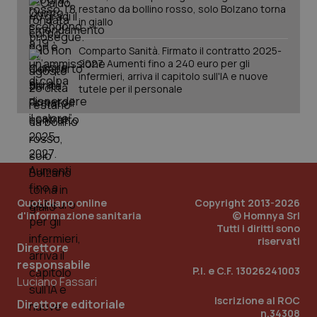
restano da bollino rosso, solo Bolzano torna
in giallo
Comparto Sanità. Firmato il contratto 2025-
2027. Aumenti fino a 240 euro per gli
infermieri, arriva il capitolo sull'IA e nuove
tutele per il personale
PHPSESSID
Sessio
PHP.net
www.quotidianosanita.it
Quotidiano online
Copyright 2013-2026
d'informazione sanitaria
© Homnya Srl
Tutti i diritti sono
riservati
Direttore
responsabile
P.I. e C.F. 13026241003
Luciano Fassari
Iscrizione al ROC
Direttore editoriale
n.34308