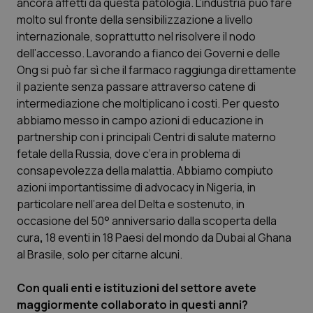
ancora affetti da questa patologia. L’industria può fare
molto sul fronte della sensibilizzazione a livello
Piemonte
HIV
internazionale, soprattutto nel risolvere il nodo
dell’accesso. Lavorando a fianco dei Governi e delle
Provincia Autonoma di Bolzano
Infezioni & Febbre
Ong si può far sì che il farmaco raggiunga direttamente
il paziente senza passare attraverso catene di
Provincia Autonoma di Trento
Ipertensione & Scompenso
intermediazione che moltiplicano i costi. Per questo
abbiamo messo in campo azioni di educazione in
Puglia
Malattie rare
partnership con i principali Centri di salute materno
fetale della Russia, dove c’era in problema di
Sardegna
Malattia di Crohn & Rettocolite Ulcerosa
consapevolezza della malattia. Abbiamo compiuto
azioni importantissime di advocacy in Nigeria, in
particolare nell’area del Delta e sostenuto, in
Sicilia
Neuroscienze & patologie neurodegenerative
occasione del 50° anniversario dalla scoperta della
cura
,
18 eventi in 18 Paesi del mondo da Dubai al Ghana
Toscana
Obesità
al Brasile, solo per citarne alcuni.
Umbria
Oftalmologia
Con quali enti e istituzioni del settore avete
maggiormente collaborato in questi anni?