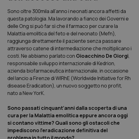
Sono oltre 300mila all’anno i neonati ancora affetti da
Scienza e Farmaci
questa patologia. Ma lavorando a fianco dei Governi e
delle Ong si può far sì che il farmaco per curare la
Studi e Analisi
Malattia emolitica del feto e del neonato (Mefn),
raggiunga direttamente il paziente senza passare
Lettere al direttore
attraverso catene di intermediazione che moltiplicano i
costi. Ne abbiamo parlato con
Gioacchino De Giorgi
,
Edizioni Regionali
responsabile sviluppo internazionale di Kedrion,
azienda biofarmaceutica internazionale, in occasione
del lancio a Firenze di WIRhE (Worldwide Initiative for Rh
QS Pro
disease Eradication), un nuovo soggetto no profit,
nato a New YorK.
Professionisti Sanitari.AI
Sono passati cinquant’anni dalla scoperta di una
Abruzzo
QS Pro Gold
cura per la Malattia emolitica eppure ancora oggi
si contano vittime? Quali sono gli ostacoli che
QS Club
Newsletter
Basilicata
Artrite & artrosi
impediscono l’eradicazione definitiva del
problema in tutto il mondo?