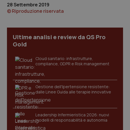
28 Settembre 2019
© Riproduzione riservata
Necessari
Statistici
Marketing
I cookie necessari contribuiscono a rendere fruibile il
sito web abilitandone funzionalità di base quali la
navigazione sulle pagine e l'accesso alle aree
Ultime analisi e review da QS Pro
protette del sito. Il sito web non è in grado di
funzionare correttamente senza questi cookie.
Gold
Nome
Fornitore
/
Dominio
Scaden
VISITOR_PRIVACY_METADATA
5 mesi
YouTube
Cloud sanitario: infrastrutture,
settim
.youtube.com
compliance, GDPR e Risk management
Gestione dell'Ipertensione resistente:
dalle Linee Guida alle terapie innovative
Leadership Infermieristica 2026: nuovi
modelli di responsabilità e autonomia