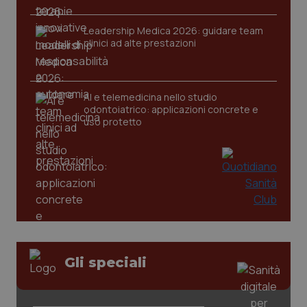
Leadership Medica 2026: guidare team
clinici ad alte prestazioni
CookieScriptConsent
5 mesi
CookieScript
settim
www.quotidianosanita.it
AI e telemedicina nello studio
odontoiatrico: applicazioni concrete e
uso protetto
tracking-sites-ironfish-
www.quotidianosanita.it
4
tracking-enable
settim
2 gior
Gli speciali
tracking-sites-ironfish-
www.quotidianosanita.it
4