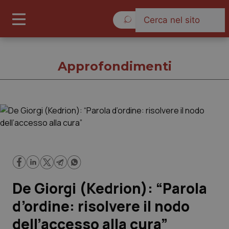
Domenica 9 Agosto 2026
Approfondimenti
Approfondimenti
Cronache
Governo e Parlamento
De Giorgi (Kedrion): “Parola
Regioni e Asl
d’ordine: risolvere il nodo
dell’accesso alla cura”
Lavoro e Professioni