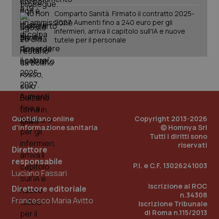
Comparto Sanità. Firmato il contratto 2025-
2027. Aumenti fino a 240 euro per gli
infermieri, arriva il capitolo sull'IA e nuove
tutele per il personale
Quotidiano online
Copyright 2013-2026
d'informazione sanitaria
© Homnya Srl
Tutti i diritti sono
riservati
Direttore
responsabile
P.I. e C.F. 13026241003
Luciano Fassari
PHPSESSID
Sessio
PHP.net
www.quotidianosanita.it
Iscrizione al ROC
Direttore editoriale
n.34308
Francesco Maria Avitto
Iscrizione Tribunale
di Roma n.115/2013