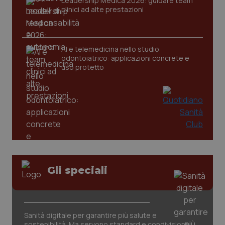
Leadership Medica 2026: guidare team
clinici ad alte prestazioni
AI e telemedicina nello studio
odontoiatrico: applicazioni concrete e
uso protetto
CookieScriptConsent
5 mesi
CookieScript
settim
www.quotidianosanita.it
Gli speciali
Sanità digitale per garantire più salute e
sostenibilità. Ma servono standard e condivisione