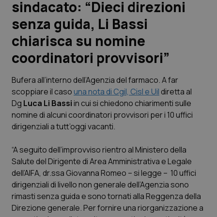
sindacato: “Dieci direzioni
senza guida, Li Bassi
Scienza e Farmaci
chiarisca su nomine
Studi e Analisi
coordinatori provvisori”
Lettere al direttore
Bufera all’interno dell’Agenzia del farmaco. A far
scoppiare il caso
una nota di Cgil, Cisl e Uil
diretta al
Edizioni Regionali
Dg
Luca Li Bassi
in cui si chiedono chiarimenti sulle
nomine di alcuni coordinatori provvisori per i 10 uffici
QS Pro
dirigenziali a tutt’oggi vacanti.
Professionisti Sanitari.AI
“A seguito dell’improvviso rientro al Ministero della
Salute del Dirigente di Area Amministrativa e Legale
dell’AIFA, dr.ssa Giovanna Romeo – si legge – 10 uffici
Abruzzo
QS Pro Gold
dirigenziali di livello non generale dell’Agenzia sono
QS Club
Newsletter
rimasti senza guida e sono tornati alla Reggenza della
Basilicata
Artrite & artrosi
Direzione generale. Per fornire una riorganizzazione a