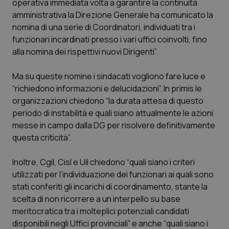
operativa immediata volta a garantire la continuità
Calabria
Asma & BPCO
amministrativa la Direzione Generale ha comunicato la
nomina di una serie di Coordinatori, individuati tra i
Campania
Car-T
funzionari incardinati presso i vari uffici coinvolti, fino
alla nomina dei rispettivi nuovi Dirigenti”.
Emilia-Romagna
Colesterolo & coronaropatie
Ma su queste nomine i sindacati vogliono fare luce e
Friuli Venezia Giulia
Dermatite Atopica
“richiedono informazioni e delucidazioni”. In primis le
organizzazioni chiedono “la durata attesa di questo
periodo di instabilità e quali siano attualmente le azioni
Lazio
Diabete & glucometri
messe in campo dalla DG per risolvere definitivamente
questa criticità”.
Liguria
Disturbi dell’umore
Inoltre, Cgil, Cisl e Uil chiedono “quali siano i criteri
Lombardia
Dolore
utilizzati per l’individuazione dei funzionari ai quali sono
stati conferiti gli incarichi di coordinamento, stante la
Marche
Donna & Salute
scelta di non ricorrere a un interpello su base
meritocratica tra i molteplici potenziali candidati
Molise
Epatiti
disponibili negli Uffici provinciali” e anche “quali siano i