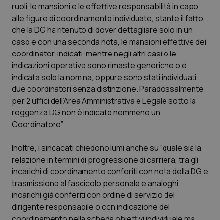
ruoli, le mansioni e le effettive responsabilità in capo
Piemonte
HIV
alle figure di coordinamento individuate, stante il fatto
che la DG ha ritenuto di dover dettagliare solo in un
caso e con una seconda nota, le mansioni effettive dei
Provincia Autonoma di Bolzano
Infezioni & Febbre
coordinatori indicati, mentre negli altri casi o le
indicazioni operative sono rimaste generiche o è
Provincia Autonoma di Trento
Ipertensione & Scompenso
indicata solo la nomina, oppure sono stati individuati
due coordinatori senza distinzione. Paradossalmente
Puglia
Malattie rare
per 2 uffici dell’Area Amministrativa e Legale sotto la
reggenza DG non è indicato nemmeno un
Sardegna
Malattia di Crohn & Rettocolite Ulcerosa
Coordinatore”.
Sicilia
Neuroscienze & patologie neurodegenerative
Inoltre, i sindacati chiedono lumi anche su “quale sia la
relazione in termini di progressione di carriera, tra gli
Toscana
Obesità
incarichi di coordinamento conferiti con nota della DG e
trasmissione al fascicolo personale e analoghi
incarichi già conferiti con ordine di servizio del
Umbria
Oftalmologia
dirigente responsabile o con indicazione del
coordinamento nella scheda obiettivi individuale ma