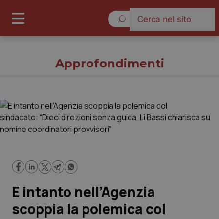
Domenica 9 Agosto 2026
Approfondimenti
Approfondimenti
Cronache
Governo e Parlamento
E intanto nell’Agenzia
Regioni e Asl
scoppia la polemica col
Lavoro e Professioni