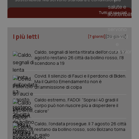
Tutti gli speciali
tracking-sites-ironfish-
www.quotidianosanita.it
4
tracking-enable
settim
2 gior
I più letti
[7 giorni]
[30 giorni]
Caldo, segnali di lenta ritirata dell'ondata: il 7
agosto restano 26 città da bollino rosso, l'8
tracking-sites-ironfish-
www.quotidianosanita.it
4
scendono a 19
session-id
settim
2 gior
Covid. Il silenzio di Fauci e il perdono di Biden.
Ma il Quinto Emendamento non è
un’ammissione di colpa
_ga
1 anno
Google LLC
mes
Caldo estremo, FADOI: “Sopra i 40 gradi il
.quotidianosanita.it
corpo può non riuscire più a disperdere il
calore”
Caldo, l’ondata prosegue. Il 7 agosto 26 città
restano da bollino rosso, solo Bolzano torna
in giallo