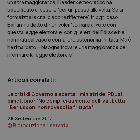
un’altra maggioranza, il leader democratico ha
Calabria
Asma & BPCO
specificato di essere “per un passo alla volta. Se si
formalizza la crisi bisogna riflettere”. In ogni caso
Campania
Car-T
Epifani ha detto di non voler “tornare al voto con
questa legge elettorale, con gli eletti del Pdl scelti e
Emilia-Romagna
Colesterolo & coronaropatie
nominati dal capo e con la loro autonomia limitata. Ma ò
ha rimarcato – bisogna trovare una maggioranza per
Friuli Venezia Giulia
Dermatite Atopica
riformare la legge elettorale”.
Lazio
Diabete & glucometri
Articoli correlati:
Liguria
Disturbi dell’umore
La crisi di Governo è aperta. I ministri del PDL si
dimettono: “No complici aumento dell’Iva”. Letta:
Lombardia
Dolore
“Berlusconi non rovesci la frittata”
Marche
Donna & Salute
28 Settembre 2013
© Riproduzione riservata
Molise
Epatiti