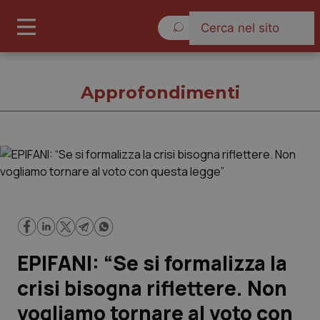
Sabato 8 Agosto 2026
Approfondimenti
Approfondimenti
Cronache
Governo e Parlamento
EPIFANI: “Se si formalizza la
Regioni e Asl
crisi bisogna riflettere. Non
vogliamo tornare al voto con
Lavoro e Professioni