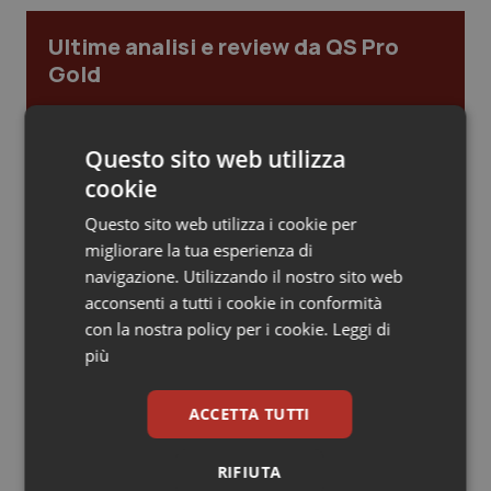
Piemonte
HIV
Ultime analisi e review da QS Pro
Gold
Provincia Autonoma di Bolzano
Infezioni & Febbre
Cloud sanitario: infrastrutture,
compliance, GDPR e Risk management
Provincia Autonoma di Trento
Ipertensione & Scompenso
Questo sito web utilizza
cookie
Puglia
Malattie rare
Questo sito web utilizza i cookie per
Gestione dell'Ipertensione resistente:
migliorare la tua esperienza di
dalle Linee Guida alle terapie innovative
Sardegna
Malattia di Crohn & Rettocolite Ulcerosa
navigazione. Utilizzando il nostro sito web
acconsenti a tutti i cookie in conformità
Sicilia
Neuroscienze & patologie neurodegenerative
con la nostra policy per i cookie.
Leggi di
Leadership Infermieristica 2026: nuovi
più
modelli di responsabilità e autonomia
Toscana
Obesità
ACCETTA TUTTI
Umbria
Oftalmologia
Leadership Medica 2026: guidare team
clinici ad alte prestazioni
RIFIUTA