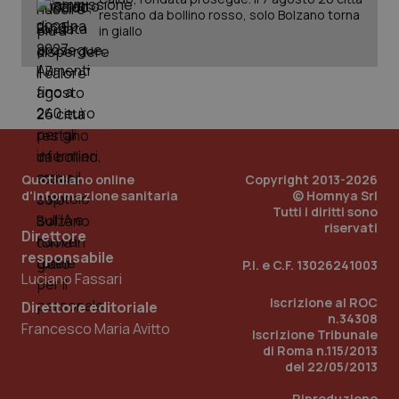
restano da bollino rosso, solo Bolzano torna
in giallo
tracking-sites-ironfish-
www.quotidianosanita.it
4
tracking-enable
settim
2 gior
tracking-sites-ironfish-
www.quotidianosanita.it
4
session-id
settim
2 gior
Quotidiano online
Copyright 2013-2026
d'informazione sanitaria
© Homnya Srl
Tutti i diritti sono
riservati
Direttore
_ga
1 anno
Google LLC
responsabile
P.I. e C.F. 13026241003
mes
.quotidianosanita.it
Luciano Fassari
Iscrizione al ROC
Direttore editoriale
n.34308
Francesco Maria Avitto
Iscrizione Tribunale
di Roma n.115/2013
del 22/05/2013
Riproduzione