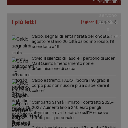
Salute orale & impianti
I più letti
Sangue & coagulazione
[7 giorni]
[30 giorni]
Tiroide
Caldo, segnali di lenta ritirata dell'ondata: il 7
agosto restano 26 città da bollino rosso, l'8
scendono a 19
Tumore al seno
Covid. Il silenzio di Fauci e il perdono di Biden.
Ma il Quinto Emendamento non è
Tumore ovarico
un’ammissione di colpa
CookieScriptConsent
5 mesi
CookieScript
settim
www.quotidianosanita.it
Tumori del Polmone & Testa Collo
Caldo estremo, FADOI: “Sopra i 40 gradi il
corpo può non riuscire più a disperdere il
calore”
Tumori gastrointestinali
Comparto Sanità. Firmato il contratto 2025-
2027. Aumenti fino a 240 euro per gli
Ulcera & Reflusso
infermieri, arriva il capitolo sull'IA e nuove
tutele per il personale
Vaccini
Caldo, l’ondata prosegue. Il 7 agosto 26 città