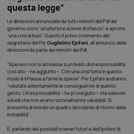
questa legge”
Scienza e Farmaci
Le dimissioni annunciate da tutti i ministri del Pdl dal
governo sono “un'ulteriore azione di sfascio” e aprono
Studi e Analisi
“una crisi al buio”. Questo il primo commento del
segretario del Pd,
Guglielmo Epifani
, all’annuncio delle
Lettere al direttore
dimissioni da parte dei ministri del Pdl.
Edizioni Regionali
“Speravo non si arrivasse a un livello di irresponsabilità
così alto – ha aggiunto -. Con una crisi fatta in questo
QS Pro
modo è il Paese a farne le spese". Per Epifani andranno
“valutate attentamente le conseguenze di questo
Professionisti Sanitari.AI
gesto. L'irresponsabilità – ha proseguito – sta salendo
a livelli che non erano razionalmente valutabili. Si
Abruzzo
QS Pro Gold
presenta al mondo un quadro desolante di ritorno della
instabilità”.
QS Club
Newsletter
Basilicata
Artrite & artrosi
E, parlando dei possibili scenari futuri e dell’ipotesi di