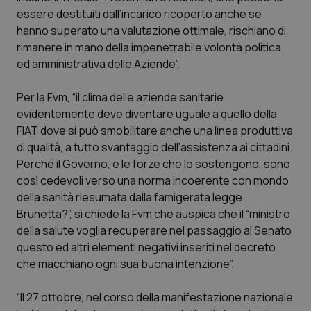
Calabria
Asma & BPCO
essere destituiti dall’incarico ricoperto anche se
hanno superato una valutazione ottimale, rischiano di
Campania
Car-T
rimanere in mano della impenetrabile volontà politica
ed amministrativa delle Aziende”.
Emilia-Romagna
Colesterolo & coronaropatie
Per la Fvm, “il clima delle aziende sanitarie
evidentemente deve diventare uguale a quello della
Friuli Venezia Giulia
Dermatite Atopica
FIAT dove si può smobilitare anche una linea produttiva
di qualità, a tutto svantaggio dell’assistenza ai cittadini.
Lazio
Diabete & glucometri
Perché il Governo, e le forze che lo sostengono, sono
così cedevoli verso una norma incoerente con mondo
Liguria
Disturbi dell’umore
della sanità riesumata dalla famigerata legge
Brunetta?”, si chiede la Fvm che auspica che il “ministro
Lombardia
Dolore
della salute voglia recuperare nel passaggio al Senato
questo ed altri elementi negativi inseriti nel decreto
Marche
Donna & Salute
che macchiano ogni sua buona intenzione”.
“Il 27 ottobre, nel corso della manifestazione nazionale
Molise
Epatiti