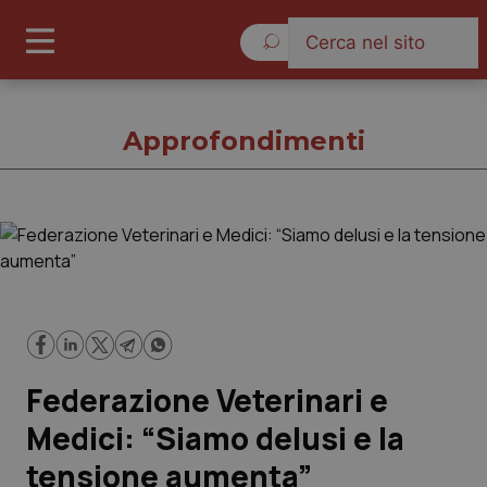
Sabato 8 Agosto 2026
Approfondimenti
Approfondimenti
Cronache
Governo e Parlamento
Federazione Veterinari e
Regioni e Asl
Medici: “Siamo delusi e la
tensione aumenta”
Lavoro e Professioni