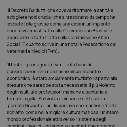
“Il Decreto Balduzzi che doveva riformare la sanità e
Scienza e Farmaci
sciogliere nodi cruciali che si trascinano da tempo ha
lasciato falle grosse come una casa in un impianto
Studi e Analisi
normativo rimasticato dalla Commissione Bilancio e
approvato in tutta fretta dalla Commissione Affari
Lettere al direttore
Sociali”. È quanto scrive in una nota la Federazione dei
Veterinari e Medici (Fvm).
Edizioni Regionali
“Il testo – prosegue la Fvm -, sulla base di
considerazioni che non hanno alcun riscontro
QS Pro
economico, è stato ampiamente mutilato rispetto alla
stesura che sarebbe stata necessaria. Il più violento
Professionisti Sanitari.AI
degli insulti alle professioni mediche e sanitarie è
tornato a galla. Si è voluto reinserire nel testo la
Abruzzo
QS Pro Gold
‘porcata Brunetta’, un dispositivo che mantiene ‘sotto
schiaffo’ come nella migliore cultura mafiosa, un intero
QS Club
Newsletter
Basilicata
Artrite & artrosi
mondo professionale attraverso il sistema degli
incarichi. I medici, i veterinari e i sanitari, che possono