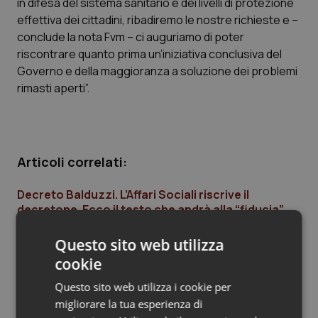
in difesa del sistema sanitario e dei livelli di protezione
effettiva dei cittadini, ribadiremo le nostre richieste e –
Piemonte
HIV
conclude la nota Fvm – ci auguriamo di poter
riscontrare quanto prima un’iniziativa conclusiva del
Provincia Autonoma di Bolzano
Infezioni & Febbre
Governo e della maggioranza a soluzione dei problemi
rimasti aperti”.
Provincia Autonoma di Trento
Ipertensione & Scompenso
Puglia
Malattie rare
Articoli correlati:
Sardegna
Malattia di Crohn & Rettocolite Ulcerosa
Decreto Balduzzi. L’Affari Sociali riscrive il
Sicilia
Neuroscienze & patologie neurodegenerative
decretone. Ecco il testo che andrà alla “fiducia”
17 Ottobre 2012
Questo sito web utilizza
Toscana
Obesità
© Riproduzione riservata
cookie
Umbria
Oftalmologia
Questo sito web utilizza i cookie per
migliorare la tua esperienza di
Ultime analisi e review da QS Pro