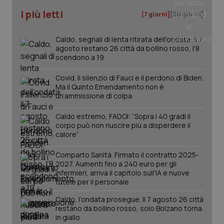
CookieScriptConsent
5 mesi
CookieScript
settim
www.quotidianosanita.it
I più letti
[7 giorni]
[30 giorni]
Caldo, segnali di lenta ritirata dell'ondata: il 7
agosto restano 26 città da bollino rosso, l'8
scendono a 19
Covid. Il silenzio di Fauci e il perdono di Biden.
Ma il Quinto Emendamento non è
un’ammissione di colpa
Caldo estremo, FADOI: “Sopra i 40 gradi il
corpo può non riuscire più a disperdere il
tracking-sites-ironfish-
www.quotidianosanita.it
4
calore”
tracking-enable
settim
2 gior
Comparto Sanità. Firmato il contratto 2025-
2027. Aumenti fino a 240 euro per gli
infermieri, arriva il capitolo sull'IA e nuove
tutele per il personale
tracking-sites-ironfish-
www.quotidianosanita.it
4
session-id
settim
Caldo, l’ondata prosegue. Il 7 agosto 26 città
2 gior
restano da bollino rosso, solo Bolzano torna
in giallo