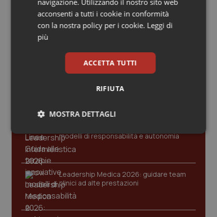
Valle D’Aosta
Oncodermatologia
navigazione. Utilizzando il nostro sito web
Gold
acconsenti a tutti i cookie in conformità
con la nostra policy per i cookie.
Leggi di
Veneto
Oncoematologia
Cloud sanitario: infrastrutture,
più
compliance, GDPR e Risk management
Oncologia & Nutrizione
ACCETTA TUTTI
Psoriasi & pelle
Gestione dell'Ipertensione resistente:
RIFIUTA
dalle Linee Guida alle terapie innovative
Quotidiano Cardiologia
MOSTRA DETTAGLI
Quotidiano Chirurgia
Leadership Infermieristica 2026: nuovi
Necessari
Statistici
Marketing
modelli di responsabilità e autonomia
Quotidiano Oncologia
Leadership Medica 2026: guidare team
Quotidiano Pediatria
clinici ad alte prestazioni
Rene & patologie urogenitali
Necessari
Statistici
Marketing