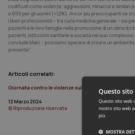
codificati come violenze, aggressioni, minacce e similari 
e 659 per gli uomini (+12%). Ancor più preoccupanti se si 
i liberi professionisti – tra cui la medicina generale – si
pazienti e le loro famiglie nella promozione di un clima di 
pazienti, istituzioni sanitarie e società nel suo comples
conclude Maio – possiamo sperare di creare un ambiente in 
presente”.
Articoli correlati:
Giornata contro le violenze sui sanitari. Schillaci: “N
Questo sito 
Questo sito web ut
12 Marzo 2024
© Riproduzione riservata
nostro sito web ac
più
MOSTRA DET