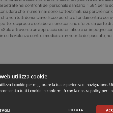
perpetrate nei confronti del personale sanitario: 1.584 per le
considera che i numeri Inail sono sottostimati, sia perché non
a perché non tutti denunciano. Ecco perché è fondamentale coinv
rispetto reciproco e collaborazione con uno sforzo da parte di tu
so. «Solo attraverso un approccio sistematico e un impegno con
cui la violenza contro i medici sia un ricordo del passato, non
el 2023 segnalate 16 mila aggressioni. Le donne le più colpi
web utilizza cookie
ilizza i cookie per migliorare la tua esperienza di navigazione. Ut
consenti a tutti i cookie in conformità con la nostra policy per i 
RIFIUTA
TAGLI
ACC