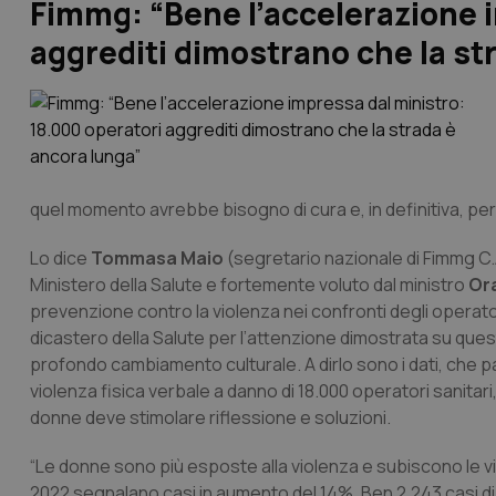
Fimmg: “Bene l’accelerazione 
aggrediti dimostrano che la st
quel momento avrebbe bisogno di cura e, in definitiva, perc
Lo dice
Tommasa Maio
(segretario nazionale di Fimmg C.A
Ministero della Salute e fortemente voluto dal ministro
Ora
prevenzione contro la violenza nei confronti degli operatori
dicastero della Salute per l’attenzione dimostrata su que
profondo cambiamento culturale. A dirlo sono i dati, che pa
violenza fisica verbale a danno di 18.000 operatori sanita
donne deve stimolare riflessione e soluzioni.
“Le donne sono più esposte alla violenza e subiscono le viole
2022 segnalano casi in aumento del 14%. Ben 2.243 casi di i