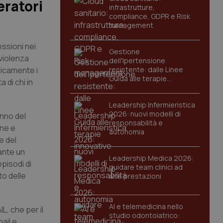
eratori
infrastrutture,
compliance, GDPR e Risk
management
ssioni nei
Gestione
 violenza
dell'Ipertensione
gicamente i
resistente: dalle Linee
Guida alle terapie
 di chi in
innovative
Leadership Infermieristica
2026: nuovi modelli di
inno del
responsabilità e
one e
autonomia
e del
ante un
Leadership Medica 2026:
pisodi di
guidare team clinici ad
to delle
alte prestazioni
AI e telemedicina nello
L, che per il
studio odontoiatrico:
ail e