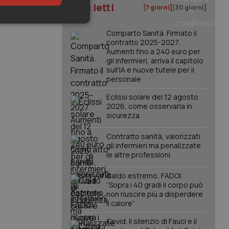
I più letti
[7 giorni]
[30 giorni]
keting
Comparto Sanità. Firmato il
contratto 2025-2027.
Aumenti fino a 240 euro per
gli infermieri, arriva il capitolo
sull'IA e nuove tutele per il
personale
Eclissi solare del 12 agosto
2026, come osservarla in
sicurezza
igazione sulle pagine
kie.
Contratto sanità, valorizzati
gli infermieri ma penalizzate
le altre professioni
er memorizzare le
utente per la loro
 dati sul consenso
Caldo estremo, FADOI:
itiche e
tendo che le loro
“Sopra i 40 gradi il corpo può
ssioni future.
non riuscire più a disperdere
il calore”
l servizio Cookie-
erenze di consenso
sario che il banner
Covid. Il silenzio di Fauci e il
funzioni