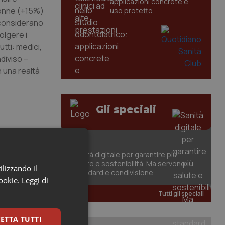
applicazioni concrete e
 donne (+15%)
uso protetto
 considerano
olgere i
tti: medici,
diviso –
 una realtà
Gli speciali
te”
Sanità digitale per garantire più
salute e sostenibilità. Ma servono
ilizzando il
standard e condivisione
cookie.
Leggi di
Tutti gli speciali
ETTA TUTTI