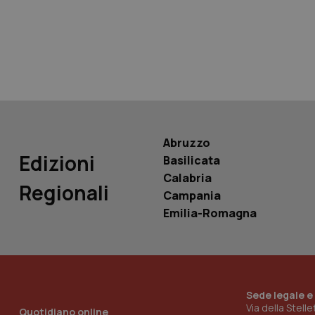
tracking-sites-ironf
tracking-enable
tracking-sites-ironf
session-id
_ga
Abruzzo
Edizioni
Basilicata
Calabria
Regionali
Campania
PHPSESSID
Emilia-Romagna
Sede legale e
_ga_KM60CM4NPH
Via della Stell
Quotidiano online