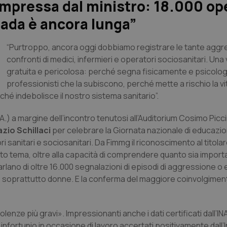
impressa dal ministro: 18.000 op
rada è ancora lunga”
“Purtroppo, ancora oggi dobbiamo registrare le tante aggre
confronti di medici, infermieri e operatori sociosanitari. Una
gratuita e pericolosa: perché segna fisicamente e psicolo
professionisti che la subiscono, perché mette a rischio la vita
hé indebolisce il nostro sistema sanitario”.
.) a margine dell’incontro tenutosi all’Auditorium Cosimo Picc
zio Schillaci
per celebrare la Giornata nazionale di educazi
 sanitari e sociosanitari. Da Fimmg il riconoscimento al titolar
sto tema, oltre alla capacità di comprendere quanto sia import
rlano di oltre 16.000 segnalazioni di episodi di aggressione o e
ri, soprattutto donne. E la conferma del maggiore coinvolgimen
nze più gravi». Impressionanti anche i dati certificati dall’INAI
nfortunio in occasione di lavoro accertati positivamente dall’In