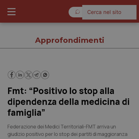
Venerdì 7 Agosto 2026
Approfondimenti
Approfondimenti
Fmt: “Positivo lo stop alla
Cronache
dipendenza della medicina di
Governo e Parlamento
famiglia”
Regioni e Asl
Federazione dei Medici Territoriali-FMT arriva un
giudizio positivo per lo stop dei partiti di maggioranza
Lavoro e Professioni