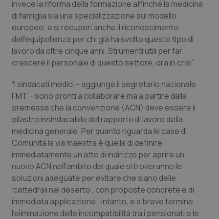
invece la riforma della formazione affinché la medicina
Calabria
Asma & BPCO
di famiglia sia una specializzazione sul modello
europeo; e si recuperi anche il riconoscimento
Campania
Car-T
dell’equipollenza per chi già ha svolto questo tipo di
lavoro da oltre cinque anni. Strumenti utili per far
Emilia-Romagna
Colesterolo & coronaropatie
crescere il personale di questo settore, ora in crisi”.
Friuli Venezia Giulia
Dermatite Atopica
“I sindacati medici – aggiunge il segretario nazionale
FMT – sono pronti a collaborare ma a partire dalla
premessa che la convenzione (ACN) deve essere il
Lazio
Diabete & glucometri
pilastro insindacabile del rapporto di lavoro della
medicina generale. Per quanto riguarda le case di
Liguria
Disturbi dell’umore
Comunità la via maestra è quella di definire
immediatamente un atto di indirizzo per aprire un
Lombardia
Dolore
nuovo ACN nell’ambito del quale si troveranno le
soluzioni adeguate per evitare che siano delle
Marche
Donna & Salute
‘cattedrali nel deserto’, con proposte concrete e di
immediata applicazione: intanto, e a breve termine,
Molise
Epatiti
l’eliminazione delle incompatibilità tra i pensionati e le