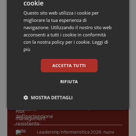
Valle D’Aosta
Oncodermatologia
cookie
maggioranza frena sul passaggio alla dipendenza
Questo sito web utilizza i cookie per
Veneto
Oncoematologia
08 Giugno 2026
migliorare la tua esperienza di
© Riproduzione riservata
navigazione. Utilizzando il nostro sito web
Oncologia & Nutrizione
acconsenti a tutti i cookie in conformità
con la nostra policy per i cookie.
Leggi di
Psoriasi & pelle
più
Ultime analisi e review da QS Pro
Gold
Quotidiano Cardiologia
ACCETTA TUTTI
Cloud sanitario: infrastrutture,
compliance, GDPR e Risk management
Quotidiano Chirurgia
RIFIUTA
Quotidiano Oncologia
MOSTRA DETTAGLI
Gestione dell'Ipertensione resistente:
dalle Linee Guida alle terapie innovative
Necessari
Statistici
Marketing
Quotidiano Pediatria
Rene & patologie urogenitali
Leadership Infermieristica 2026: nuovi