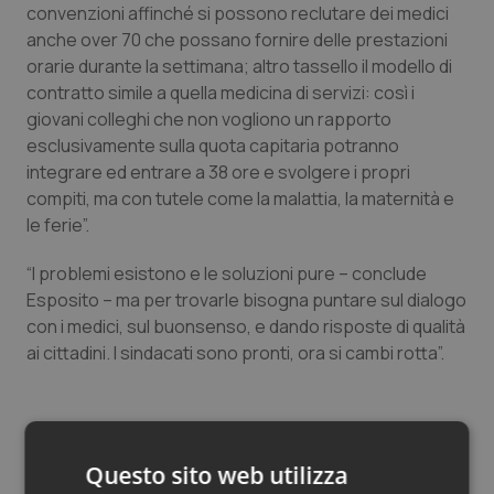
convenzioni affinché si possono reclutare dei medici
Piemonte
HIV
anche over 70 che possano fornire delle prestazioni
orarie durante la settimana; altro tassello il modello di
contratto simile a quella medicina di servizi: così i
Provincia Autonoma di Bolzano
Infezioni & Febbre
giovani colleghi che non vogliono un rapporto
esclusivamente sulla quota capitaria potranno
Provincia Autonoma di Trento
Ipertensione & Scompenso
integrare ed entrare a 38 ore e svolgere i propri
compiti, ma con tutele come la malattia, la maternità e
Puglia
Malattie rare
le ferie”.
Sardegna
Malattia di Crohn & Rettocolite Ulcerosa
“I problemi esistono e le soluzioni pure – conclude
Esposito – ma per trovarle bisogna puntare sul dialogo
Sicilia
Neuroscienze & patologie neurodegenerative
con i medici, sul buonsenso, e dando risposte di qualità
ai cittadini. I sindacati sono pronti, ora si cambi rotta”.
Toscana
Obesità
Umbria
Oftalmologia
Articoli correlati:
Questo sito web utilizza
Medici di famiglia, la riforma Schillaci si ferma. La