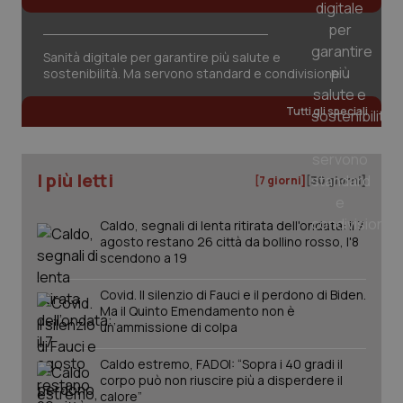
Sanità digitale per garantire più salute e
sostenibilità. Ma servono standard e condivisione
CookieScriptConsent
5 mesi
CookieScript
settim
www.quotidianosanita.it
Tutti gli speciali
I più letti
[7 giorni]
[30 giorni]
Caldo, segnali di lenta ritirata dell'ondata: il 7
agosto restano 26 città da bollino rosso, l'8
scendono a 19
Covid. Il silenzio di Fauci e il perdono di Biden.
Ma il Quinto Emendamento non è
tracking-sites-ironfish-
www.quotidianosanita.it
4
tracking-enable
settim
un’ammissione di colpa
2 gior
Caldo estremo, FADOI: “Sopra i 40 gradi il
corpo può non riuscire più a disperdere il
calore”