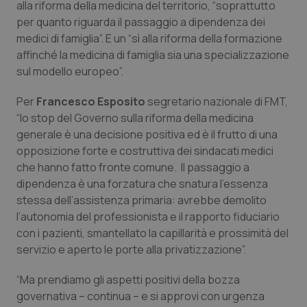
alla riforma della medicina del territorio, “soprattutto
per quanto riguarda il passaggio a dipendenza dei
Scienza e Farmaci
medici di famiglia”. E un “sì alla riforma della formazione
affinché la medicina di famiglia sia una specializzazione
Studi e Analisi
sul modello europeo”.
Per
Francesco
Esposito
segretario nazionale di FMT,
Lettere al direttore
“lo stop del Governo sulla riforma della medicina
generale è una decisione positiva ed è il frutto di una
Edizioni Regionali
opposizione forte e costruttiva dei sindacati medici
che hanno fatto fronte comune. Il passaggio a
QS Pro
dipendenza è una forzatura che snatura l’essenza
stessa dell’assistenza primaria: avrebbe demolito
Professionisti Sanitari.AI
l’autonomia del professionista e il rapporto fiduciario
con i pazienti, smantellato la capillarità e prossimità del
Abruzzo
QS Pro Gold
servizio e aperto le porte alla privatizzazione”.
QS Club
Newsletter
“Ma prendiamo gli aspetti positivi della bozza
Basilicata
Artrite & artrosi
governativa – continua – e si approvi con urgenza