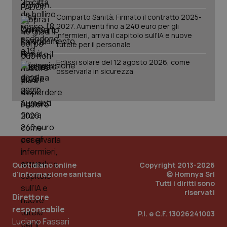
tracking-sites-ironfish-
www.quotidianosanita.it
4
session-id
settim
Comparto Sanità. Firmato il contratto 2025-
2 gior
2027. Aumenti fino a 240 euro per gli
infermieri, arriva il capitolo sull'IA e nuove
tutele per il personale
Eclissi solare del 12 agosto 2026, come
_ga
1 anno
Google LLC
mes
.quotidianosanita.it
osservarla in sicurezza
Quotidiano online
Copyright 2013-2026
d'informazione sanitaria
© Homnya Srl
Tutti i diritti sono
riservati
Direttore
responsabile
P.I. e C.F. 13026241003
Luciano Fassari