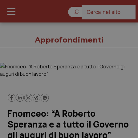
Venerdì 7 Agosto 2026
Approfondimenti
Approfondimenti
Cronache
Governo e Parlamento
Fnomceo: “A Roberto
Regioni e Asl
Speranza e a tutto il Governo
gli auguri di buon lavoro”
Lavoro e Professioni