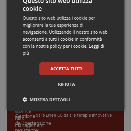
Questo sito web utilizza
Valle D’Aosta
Oncodermatologia
Sarà Roberto Speranza a sostituire Giulia Grillo.
cookie
Ecco le sue idee per la sanità: dal finanziamento
Veneto
Oncoematologia
del Ssn al personale
Questo sito web utilizza i cookie per
migliorare la tua esperienza di
04 Settembre 2019
Oncologia & Nutrizione
navigazione. Utilizzando il nostro sito web
© Riproduzione riservata
acconsenti a tutti i cookie in conformità
con la nostra policy per i cookie.
Leggi di
Psoriasi & pelle
più
Ultime analisi e review da QS Pro
Quotidiano Cardiologia
Gold
ACCETTA TUTTI
Quotidiano Chirurgia
Cloud sanitario: infrastrutture,
RIFIUTA
compliance, GDPR e Risk management
Quotidiano Oncologia
MOSTRA DETTAGLI
Quotidiano Pediatria
Gestione dell'Ipertensione resistente:
Necessari
Statistici
Marketing
dalle Linee Guida alle terapie innovative
Rene & patologie urogenitali