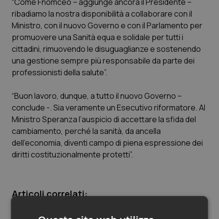
“Come Fnomceo – aggiunge ancora il Presidente –
ribadiamo la nostra disponibilità a collaborare con il
Piemonte
HIV
Ministro, con il nuovo Governo e con il Parlamento per
promuovere una Sanità equa e solidale per tutti i
Provincia Autonoma di Bolzano
Infezioni & Febbre
cittadini, rimuovendo le disuguaglianze e sostenendo
una gestione sempre più responsabile da parte dei
Provincia Autonoma di Trento
Ipertensione & Scompenso
professionisti della salute”.
Puglia
Malattie rare
“Buon lavoro, dunque, a tutto il nuovo Governo –
conclude -. Sia veramente un Esecutivo riformatore. Al
Sardegna
Malattia di Crohn & Rettocolite Ulcerosa
Ministro Speranza l’auspicio di accettare la sfida del
cambiamento, perché la sanità, da ancella
dell’economia, diventi campo di piena espressione dei
Sicilia
Neuroscienze & patologie neurodegenerative
diritti costituzionalmente protetti”.
Toscana
Obesità
Articoli correlati:
Umbria
Oftalmologia
Governo. A sorpresa il Ministero della Salute a LeU.