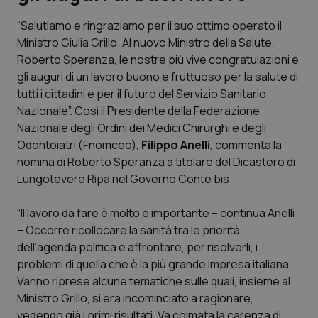
“Salutiamo e ringraziamo per il suo ottimo operato il
Scienza e Farmaci
Ministro Giulia Grillo. Al nuovo Ministro della Salute,
Roberto Speranza, le nostre più vive congratulazioni e
Studi e Analisi
gli auguri di un lavoro buono e fruttuoso per la salute di
tutti i cittadini e per il futuro del Servizio Sanitario
Lettere al direttore
Nazionale”. Così il Presidente della Federazione
Nazionale degli Ordini dei Medici Chirurghi e degli
Edizioni Regionali
Odontoiatri (Fnomceo),
Filippo Anelli
, commenta la
nomina di Roberto Speranza a titolare del Dicastero di
Lungotevere Ripa nel Governo Conte bis.
QS Pro
“Il lavoro da fare è molto e importante – continua Anelli
Professionisti Sanitari.AI
– Occorre ricollocare la sanità tra le priorità
dell’agenda politica e affrontare, per risolverli, i
Abruzzo
QS Pro Gold
problemi di quella che è la più grande impresa italiana.
Vanno riprese alcune tematiche sulle quali, insieme al
QS Club
Newsletter
Basilicata
Artrite & artrosi
Ministro Grillo, si era incominciato a ragionare,
vedendo già i primi risultati. Va colmata la carenza di