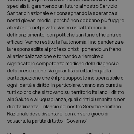
Calabria
Asma & BPCO
specialisti, garantendo un futuro al nostro Servizio
Sanitario Nazionale e riconsegnando la speranza ai
Campania
Car-T
nostri giovani medici, perché non debbano più fuggire
all’estero o nel privato. Vanno riscattati anni di
definanziamento, con politiche sanitarie efficienti ed
Emilia-Romagna
Colesterolo & coronaropatie
efficaci. Vanno restituite l’autonomia, l’indipendenza e
la responsabilità ai professionisti, ponendo un freno
Friuli Venezia Giulia
Dermatite Atopica
all’aziendalizzazione e tornando a riempire di
significato le competenze mediche della diagnosi e
Lazio
Diabete & glucometri
della prescrizione. Va garantita ai cittadini quella
partecipazione che è il presupposto indispensabile di
Liguria
Disturbi dell’umore
ogni libertà e diritto. In particolare, vanno assicurati a
tutti coloro che si trovano sul territorio italiano il diritto
Lombardia
Dolore
alla Salute e all’uguaglianza, quali diritti di umanità e non
di cittadinanza. Il rilancio del nostro Servizio Sanitario
Marche
Donna & Salute
Nazionale deve diventare, con un vero gioco di
squadra, la partita di tutto il Governo”.
Molise
Epatiti