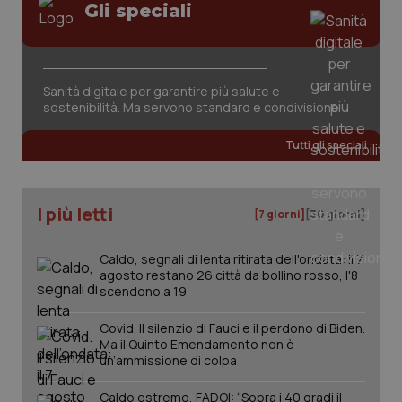
Gli speciali
Sanità digitale per garantire più salute e
CookieScriptConsent
5 mesi
CookieScript
sostenibilità. Ma servono standard e condivisione
settim
www.quotidianosanita.it
Tutti gli speciali
I più letti
[7 giorni]
[30 giorni]
Caldo, segnali di lenta ritirata dell'ondata: il 7
agosto restano 26 città da bollino rosso, l'8
scendono a 19
tracking-sites-ironfish-
www.quotidianosanita.it
4
Covid. Il silenzio di Fauci e il perdono di Biden.
tracking-enable
settim
Ma il Quinto Emendamento non è
2 gior
un’ammissione di colpa
Caldo estremo, FADOI: “Sopra i 40 gradi il