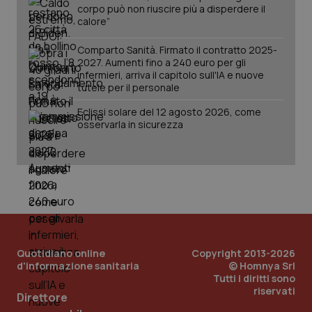
corpo può non riuscire più a disperdere il
tracking-sites-ironfish-
www.quotidianosanita.it
4
calore”
session-id
settim
2 gior
Comparto Sanità. Firmato il contratto 2025-
2027. Aumenti fino a 240 euro per gli
infermieri, arriva il capitolo sull'IA e nuove
tutele per il personale
_ga
1 anno
Google LLC
mes
.quotidianosanita.it
Eclissi solare del 12 agosto 2026, come
osservarla in sicurezza
Quotidiano online
Copyright 2013-2026
d'informazione sanitaria
© Homnya Srl
Tutti i diritti sono
riservati
Direttore