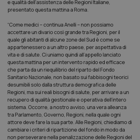
e qualità dell’assistenza delle Regioni Italiane,
Calabria
Asma & BPCO
presentato questa mattina a Roma.
Campania
Car-T
“Come medici – continua Anelli – non possiamo
accettare un divario così grande tra Regioni, per il
Emilia-Romagna
Colesterolo & coronaropatie
quale gli abitanti di alcune zone del Sud è come se
appartenessero a un altro paese, per aspettativa di
Friuli Venezia Giulia
Dermatite Atopica
vita e di salute. Ci uniamo quindi all’appello lanciato
questa mattina per un intervento rapido ed efficace
Lazio
Diabete & glucometri
che parta da un riequilibrio del riparto del Fondo
Sanitario Nazionale, non basato sui fabbisogni teorici
desumibili solo dalla struttura demografica delle
Liguria
Disturbi dell’umore
Regioni, ma sui reali bisogni di salute, per arrivare a un
recupero di qualità gestionale e operativa dell’intero
Lombardia
Dolore
sistema. Occorre, a nostro avviso, una vera alleanza
tra Parlamento, Governo, Regioni, nella quale ogni
Marche
Donna & Salute
attore deve fare la sua parte. Alle Regioni, chiediamo di
cambiare i criteri di ripartizione del fondo in modo da
Molise
Epatiti
non perseverare nella penalizzazione delle Regioni del