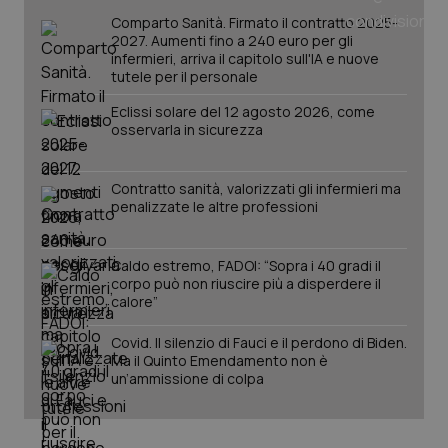
tracking-sites-ironfish-
www.quotidianosanita.it
4
tracking-enable
settim
Comparto Sanità. Firmato il contratto 2025-
2 gior
2027. Aumenti fino a 240 euro per gli
infermieri, arriva il capitolo sull'IA e nuove
tutele per il personale
Eclissi solare del 12 agosto 2026, come
tracking-sites-ironfish-
www.quotidianosanita.it
4
osservarla in sicurezza
session-id
settim
2 gior
Contratto sanità, valorizzati gli infermieri ma
penalizzate le altre professioni
_ga
1 anno
Google LLC
mes
.quotidianosanita.it
Caldo estremo, FADOI: “Sopra i 40 gradi il
corpo può non riuscire più a disperdere il
calore”
Covid. Il silenzio di Fauci e il perdono di Biden.
Ma il Quinto Emendamento non è
un’ammissione di colpa