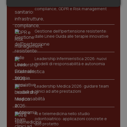
Cloud sanitario: infrastrutture,
Salute orale & impianti
Necessari
Statistici
Marketing
compliance, GDPR e Risk management
Sangue & coagulazione
Gestione dell'Ipertensione resistente:
Tiroide
dalle Linee Guida alle terapie innovative
Necessari
Statistici
Marketing
Tumore al seno
I cookie necessari contribuiscono a rendere fruibile il
Leadership Infermieristica 2026: nuovi
sito web abilitandone funzionalità di base quali la
modelli di responsabilità e autonomia
Tumore ovarico
navigazione sulle pagine e l'accesso alle aree
protette del sito. Il sito web non è in grado di
funzionare correttamente senza questi cookie.
Tumori del Polmone & Testa Collo
Nome
Fornitore
/
Dominio
Scaden
Leadership Medica 2026: guidare team
clinici ad alte prestazioni
VISITOR_PRIVACY_METADATA
5 mesi
YouTube
Tumori gastrointestinali
settim
.youtube.com
Ulcera & Reflusso
AI e telemedicina nello studio
odontoiatrico: applicazioni concrete e
Vaccini
uso protetto