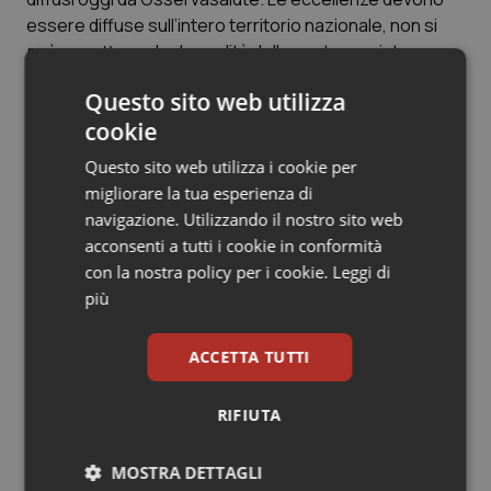
Valle D’Aosta
Oncodermatologia
essere diffuse sull’intero territorio nazionale, non si
può accettare che la qualità della nostra assistenza
Veneto
Oncoematologia
sia legata al luogo in cui si nasce o vive”.
Questo sito web utilizza
Oncologia & Nutrizione
cookie
Articoli correlati:
Questo sito web utilizza i cookie per
Psoriasi & pelle
migliorare la tua esperienza di
Osservasalute 2017: il federalismo sanitario è
navigazione. Utilizzando il nostro sito web
Quotidiano Cardiologia
fallito. Italia in media è in buona salute, ma tra Nord
acconsenti a tutti i cookie in conformità
e Sud troppe differenze. Il rapporto
con la nostra policy per i cookie.
Leggi di
Quotidiano Chirurgia
più
19 Aprile 2018
© Riproduzione riservata
Quotidiano Oncologia
ACCETTA TUTTI
Quotidiano Pediatria
RIFIUTA
Ultime analisi e review da QS Pro
Gold
Rene & patologie urogenitali
MOSTRA DETTAGLI