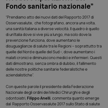
Fondo sanitario nazionale”
Scienza e Farmaci
“Prendiamo atto dei nuovi dati del Rapporto 2017 di
Osservasalute, che fotografano, ancora una volta,
Studi e Analisi
una sanità italiana a diverse velocità. Il quadro è quello
di un’Italia dove si vive più a lungo, ma solo dove la
Lettere al direttore
prevenzione funziona, dove aumentano le
disuguaglianze di salute tra le Regioni – soprattutto tra
Edizioni Regionali
quelle del Nord e quelle del Sud -, dove aumentano i
malati cronici e diminuiscono medici e infermieri. Questi
QS Pro
dati dimostrano, senza ombra di dubbio, il fallimento
delle nostre politiche sanitarie federalistiche e
Professionisti Sanitari.AI
aziendalistiche”.
Abruzzo
QS Pro Gold
Con queste parole il presidente della Federazione
Nazionale degli ordini dei Medici Chirurghi e degli
QS Club
Newsletter
odontoiatri,
Filippo Anelli
, commenta quanto emerge
Basilicata
Artrite & artrosi
dal Rapporto Osservasalute 2017 sullo Stato di salute