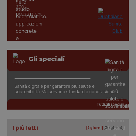
Gli speciali
CookieScriptConsent
5 mesi
CookieScript
settim
www.quotidianosanita.it
Sanità digitale per garantire più salute e
sostenibilità. Ma servono standard e condivisione
Tutti gli speciali
I più letti
[7 giorni]
[30 giorni]