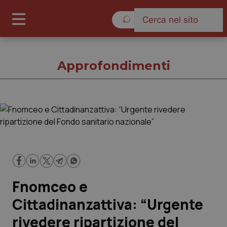
Giovedì 6 Agosto 2026
Approfondimenti
Approfondimenti
Cronache
Governo e Parlamento
Fnomceo e
Regioni e Asl
Cittadinanzattiva: “Urgente
rivedere ripartizione del
Lavoro e Professioni