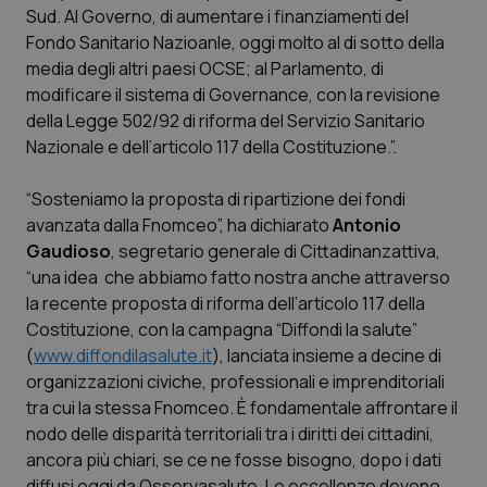
Sud. Al Governo, di aumentare i finanziamenti del
Piemonte
HIV
Fondo Sanitario Nazioanle, oggi molto al di sotto della
media degli altri paesi OCSE; al Parlamento, di
Provincia Autonoma di Bolzano
Infezioni & Febbre
modificare il sistema di Governance, con la revisione
della Legge 502/92 di riforma del Servizio Sanitario
Nazionale e dell’articolo 117 della Costituzione.”.
Provincia Autonoma di Trento
Ipertensione & Scompenso
“Sosteniamo la proposta di ripartizione dei fondi
Puglia
Malattie rare
avanzata dalla Fnomceo”, ha dichiarato
Antonio
Gaudioso
, segretario generale di Cittadinanzattiva,
Sardegna
Malattia di Crohn & Rettocolite Ulcerosa
“una idea che abbiamo fatto nostra anche attraverso
la recente proposta di riforma dell’articolo 117 della
Sicilia
Neuroscienze & patologie neurodegenerative
Costituzione, con la campagna “Diffondi la salute”
(
www.diffondilasalute.it
), lanciata insieme a decine di
Toscana
Obesità
organizzazioni civiche, professionali e imprenditoriali
tra cui la stessa Fnomceo. È fondamentale affrontare il
Umbria
Oftalmologia
nodo delle disparità territoriali tra i diritti dei cittadini,
ancora più chiari, se ce ne fosse bisogno, dopo i dati
diffusi oggi da Osservasalute. Le eccellenze devono