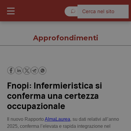
Giovedì 6 Agosto 2026
Approfondimenti
Approfondimenti
Fnopi: Infermieristica si
Cronache
conferma una certezza
Governo e Parlamento
occupazionale
Regioni e Asl
Il nuovo Rapporto
AlmaLaurea
, su dati relativi all’anno
2025, conferma l’elevata e rapida integrazione nel
Lavoro e Professioni