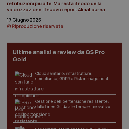
YouTube
retribuzioni più alte. Ma resta il nodo della
settim
.youtube.com
valorizzazione. Il nuovo report AlmaLaurea
17 Giugno 2026
© Riproduzione riservata
Ultime analisi e review da QS Pro
Gold
Cloud sanitario: infrastrutture,
compliance, GDPR e Risk management
CookieScriptConsent
5 mesi
CookieScript
settim
www.quotidianosanita.it
Gestione dell'Ipertensione resistente:
dalle Linee Guida alle terapie innovative