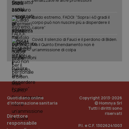
penalizzate le altre professioni
Caldo estremo, FADOI: “Sopra i 40 gradi il
corpo può non riuscire più a disperdere il
calore”
Covid. Il silenzio di Fauci e il perdono di Biden.
Ma il Quinto Emendamento non è
un’ammissione di colpa
_ga_KM60CM4NPH
.quotidianosanita.it
1 anno
Quotidiano online
Copyright 2013-2026
mes
d'informazione sanitaria
© Homnya Srl
Tutti i diritti sono
riservati
Direttore
responsabile
P.I. e C.F. 13026241003