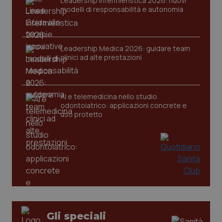
Leadership Infermieristica 2026: nuovi
modelli di responsabilità e autonomia
Leadership Medica 2026: guidare team
clinici ad alte prestazioni
tracking-sites-ironfish-
www.quotidianosanita.it
4
tracking-enable
settim
2 gior
AI e telemedicina nello studio
odontoiatrico: applicazioni concrete e
uso protetto
tracking-sites-ironfish-
www.quotidianosanita.it
4
session-id
settim
2 gior
_ga
1 anno
Google LLC
mes
.quotidianosanita.it
Gli speciali