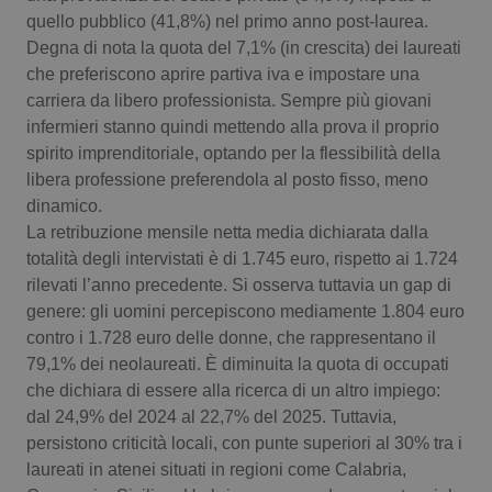
Valle D’Aosta
Oncodermatologia
quello pubblico (41,8%) nel primo anno post-laurea.
Degna di nota la quota del 7,1% (in crescita) dei laureati
Veneto
Oncoematologia
che preferiscono aprire partiva iva e impostare una
carriera da libero professionista. Sempre più giovani
Oncologia & Nutrizione
infermieri stanno quindi mettendo alla prova il proprio
spirito imprenditoriale, optando per la flessibilità della
Psoriasi & pelle
libera professione preferendola al posto fisso, meno
dinamico.
Quotidiano Cardiologia
La retribuzione mensile netta media dichiarata dalla
totalità degli intervistati è di 1.745 euro, rispetto ai 1.724
rilevati l’anno precedente. Si osserva tuttavia un gap di
Quotidiano Chirurgia
genere: gli uomini percepiscono mediamente 1.804 euro
contro i 1.728 euro delle donne, che rappresentano il
Quotidiano Oncologia
79,1% dei neolaureati. È diminuita la quota di occupati
che dichiara di essere alla ricerca di un altro impiego:
Quotidiano Pediatria
dal 24,9% del 2024 al 22,7% del 2025. Tuttavia,
persistono criticità locali, con punte superiori al 30% tra i
Rene & patologie urogenitali
laureati in atenei situati in regioni come Calabria,