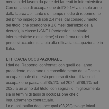
mercato del lavoro da parte dei laureati in Infermieristica.
Con un tasso di occupazione dell’89,1% a un solo anno
Scienza e Farmaci
dalla laurea abilitante e un tempo medio di reperimento
del primo impiego di soli 2,4 mesi dal conseguimento
Studi e Analisi
del titolo (che scendono a 1,8 mesi dall’inizio della
ricerca), la classe L/SNT1 (professioni sanitarie
Lettere al direttore
infermieristiche e ostetriche) si conferma uno dei
percorsi accademici a più alta efficacia occupazionale in
Edizioni Regionali
Italia.
EFFICACIA OCCUPAZIONALE
QS Pro
I dati del Rapporto, confrontati con quelli dell’anno
precedente, mostrano un consolidamento dell’efficacia
Professionisti Sanitari.AI
occupazionale di questo percorso di studi; il tasso di
occupazione passa dall’85,1% nel 2024 all’89,1% nel
Abruzzo
QS Pro Gold
2025 a un anno dal titolo, con segnali di miglioramento
sia in termini di tassi di occupazione che di
QS Club
Newsletter
Basilicata
Artrite & artrosi
inquadramento contrattuale.
La quasi totalità degli occupati (98,2%) svolge infatti