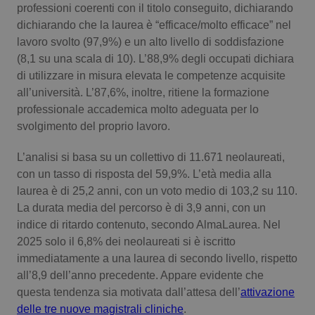
professioni coerenti con il titolo conseguito, dichiarando
Calabria
Asma & BPCO
dichiarando che la laurea è “efficace/molto efficace” nel
lavoro svolto (97,9%) e un alto livello di soddisfazione
Campania
Car-T
(8,1 su una scala di 10). L’88,9% degli occupati dichiara
di utilizzare in misura elevata le competenze acquisite
Emilia-Romagna
Colesterolo & coronaropatie
all’università. L’87,6%, inoltre, ritiene la formazione
professionale accademica molto adeguata per lo
Friuli Venezia Giulia
Dermatite Atopica
svolgimento del proprio lavoro.
Lazio
Diabete & glucometri
L’analisi si basa su un collettivo di 11.671 neolaureati,
con un tasso di risposta del 59,9%. L’età media alla
laurea è di 25,2 anni, con un voto medio di 103,2 su 110.
Liguria
Disturbi dell’umore
La durata media del percorso è di 3,9 anni, con un
indice di ritardo contenuto, secondo AlmaLaurea. Nel
Lombardia
Dolore
2025 solo il 6,8% dei neolaureati si è iscritto
immediatamente a una laurea di secondo livello, rispetto
Marche
Donna & Salute
all’8,9 dell’anno precedente. Appare evidente che
questa tendenza sia motivata dall’attesa dell’
attivazione
Molise
Epatiti
delle tre nuove magistrali cliniche
.