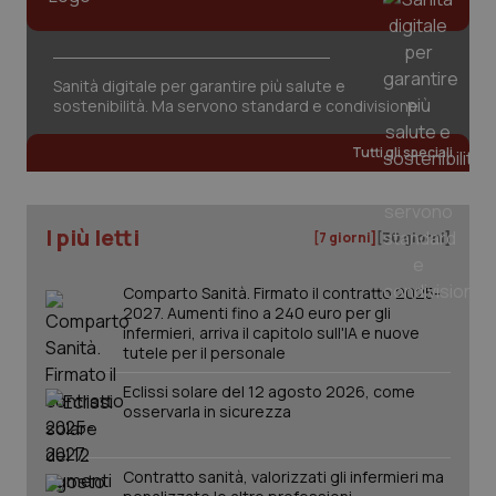
Sanità digitale per garantire più salute e
sostenibilità. Ma servono standard e condivisione
Tutti gli speciali
I più letti
[7 giorni]
[30 giorni]
Comparto Sanità. Firmato il contratto 2025-
2027. Aumenti fino a 240 euro per gli
infermieri, arriva il capitolo sull'IA e nuove
tutele per il personale
Eclissi solare del 12 agosto 2026, come
osservarla in sicurezza
PHPSESSID
Sessio
PHP.net
www.quotidianosanita.it
Contratto sanità, valorizzati gli infermieri ma