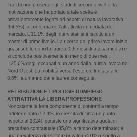
Tra chi non prosegue gli studi di secondo livello, la
Piemonte
HIV
motivazione che ha portato a tale scelta è
prevalentemente legata ad aspetti di natura lavorativa
Provincia Autonoma di Bolzano
Infezioni & Febbre
(64,5%), a conferma dell’attrattività immediata del
mercato. L’11,1% degli intervistati si è iscritto a un
master di primo livello. La ricerca del primo lavoro inizia
Provincia Autonoma di Trento
Ipertensione & Scompenso
quasi subito dopo la laurea (0,6 mesi di attesa media) e
si conclude positivamente in meno di due mesi.
Puglia
Malattie rare
Il 25,6% degli occupati a un anno dalla laurea lavora nel
Nord-Ovest. La mobilità verso l’estero è limitata allo
Sardegna
Malattia di Crohn & Rettocolite Ulcerosa
0,6%, a un anno dalla laurea conseguita.
Sicilia
Neuroscienze & patologie neurodegenerative
RETRIBUZIONI E TIPOLOGIE DI IMPIEGO.
ATTRATTIVA LA LIBERA PROFESSIONE
Toscana
Obesità
Nonostante la forte componente di contratti a tempo
indeterminato (52,4%, in crescita di circa un punto
rispetto al 2024), persiste una significativa quota di
Umbria
Oftalmologia
precariato contrattuale (35,8% a tempo determinato) e
una prevalenza del settore privato (54,0%) rispetto a