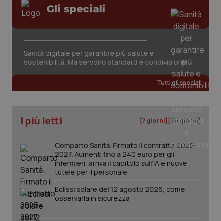
Gli speciali
Sanità digitale per garantire più salute e
sostenibilità. Ma servono standard e condivisione
tracking-sites-ironfish-
www.quotidianosanita.it
4
tracking-enable
settim
Tutti gli speciali
2 gior
I più letti
[7 giorni]
[30 giorni]
tracking-sites-ironfish-
www.quotidianosanita.it
4
session-id
settim
2 gior
Comparto Sanità. Firmato il contratto 2025-
2027. Aumenti fino a 240 euro per gli
infermieri, arriva il capitolo sull'IA e nuove
tutele per il personale
_ga
1 anno
Google LLC
Eclissi solare del 12 agosto 2026, come
mes
.quotidianosanita.it
osservarla in sicurezza