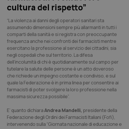
cultura del rispetto”
Scienza e Farmaci
“La violenza ai danni degli operatori sanitari sta
assumendo dimensioni sempre più allarmanti in tutti i
Studi e Analisi
comparti della sanità e si registra con preoccupante
frequenza anche nei confronti dei farmacisti mentre
Lettere al direttore
esercitano la professione al servizio dei cittadini, sia
negli ospedali che sul territorio. La difesa
Edizioni Regionali
dell’incolumità di chi è quotidianamente sul campo per
tutelare la salute delle persone è un atto doveroso
QS Pro
che richiede un impegno costante e condiviso, e sul
quale la Federazione è in prima linea per consentire ai
Professionisti Sanitari.AI
farmacisti di poter svolgere la loro professione nella
massima sicurezza possibile”.
Abruzzo
QS Pro Gold
E’ quanto dichiara
Andrea Mandelli,
presidente della
QS Club
Newsletter
Federazione degli Ordini dei Farmacisti Italiani (Fofi),
Basilicata
Artrite & artrosi
intervenendo sulla “Giornata nazionale di educazione e