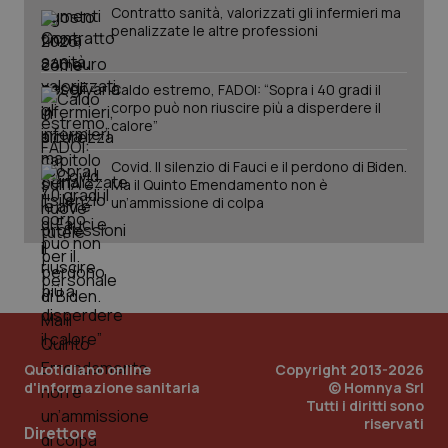
Contratto sanità, valorizzati gli infermieri ma
penalizzate le altre professioni
Caldo estremo, FADOI: “Sopra i 40 gradi il
corpo può non riuscire più a disperdere il
calore”
Covid. Il silenzio di Fauci e il perdono di Biden.
Ma il Quinto Emendamento non è
un’ammissione di colpa
Quotidiano online
Copyright 2013-2026
d'informazione sanitaria
© Homnya Srl
Tutti i diritti sono
riservati
PHPSESSID
Sessio
PHP.net
Direttore
www.quotidianosanita.it