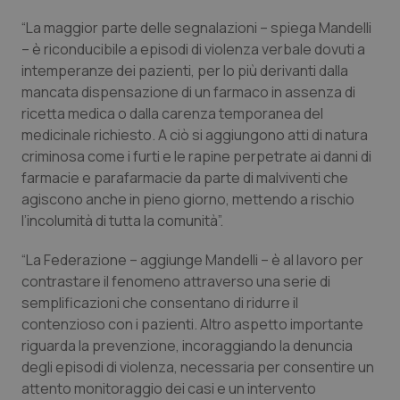
“La maggior parte delle segnalazioni – spiega Mandelli
Piemonte
HIV
– è riconducibile a episodi di violenza verbale dovuti a
intemperanze dei pazienti, per lo più derivanti dalla
Provincia Autonoma di Bolzano
Infezioni & Febbre
mancata dispensazione di un farmaco in assenza di
ricetta medica o dalla carenza temporanea del
Provincia Autonoma di Trento
Ipertensione & Scompenso
medicinale richiesto. A ciò si aggiungono atti di natura
criminosa come i furti e le rapine perpetrate ai danni di
Puglia
Malattie rare
farmacie e parafarmacie da parte di malviventi che
agiscono anche in pieno giorno, mettendo a rischio
Sardegna
Malattia di Crohn & Rettocolite Ulcerosa
l’incolumità di tutta la comunità”.
“La Federazione – aggiunge Mandelli – è al lavoro per
Sicilia
Neuroscienze & patologie neurodegenerative
contrastare il fenomeno attraverso una serie di
semplificazioni che consentano di ridurre il
Toscana
Obesità
contenzioso con i pazienti. Altro aspetto importante
riguarda la prevenzione, incoraggiando la denuncia
Umbria
Oftalmologia
degli episodi di violenza, necessaria per consentire un
attento monitoraggio dei casi e un intervento