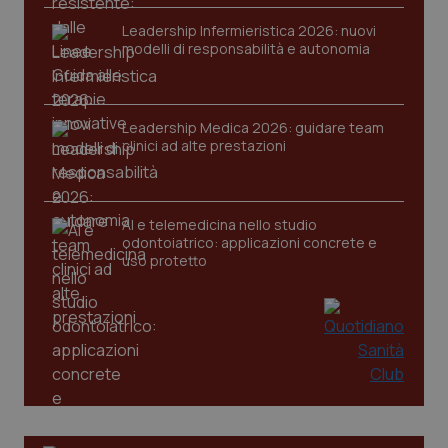
VISITOR_PRIVACY_METADATA
5 mesi
YouTube
settim
Leadership Infermieristica 2026: nuovi
.youtube.com
modelli di responsabilità e autonomia
Leadership Medica 2026: guidare team
clinici ad alte prestazioni
AI e telemedicina nello studio
odontoiatrico: applicazioni concrete e
uso protetto
CookieScriptConsent
5 mesi
CookieScript
settim
www.quotidianosanita.it