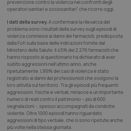
prevenzione contro la violenza nei confronti degli
Calabria
Asma & BPCO
operatori sanitari e sociosanitari” che ricorre oggi.
Campania
Car-T
I dati della survey.
A confermare la rilevanza del
problema sono i risultati della survey sugli episodi di
Emilia-Romagna
Colesterolo & coronaropatie
violenza commessi ai danni dei farmacisti, predisposta
dalla Fofi sulla base delle indicazioni fornite dal
Friuli Venezia Giulia
Dermatite Atopica
Ministero della Salute. Il 45% dei 2.276 farmacisti che
hanno risposto al questionario ha dichiarato di aver
subìto aggressioni nell’ultimo anno, anche
Lazio
Diabete & glucometri
ripetutamente. L’89% dei casi di violenza è stato
registrato ai danni dei professionisti che svolgono la
Liguria
Disturbi dell’umore
loro attività sul territorio. Tra gli episodi più frequenti:
aggressioni, fisiche e verbali, minacce e un importante
Lombardia
Dolore
numero di reati contro il patrimonio – più di 600
segnalazioni -, spesso accompagnati da condotte
Marche
Donna & Salute
violente. Oltre 1000 episodi hanno riguardato
aggressioni di tipo verbale, che si sono ripetute anche
Molise
Epatiti
più volte nella stessa giornata.