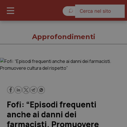
Venerdì 7 Agosto 2026
Approfondimenti
Approfondimenti
Cronache
Governo e Parlamento
Fofi: “Episodi frequenti
Regioni e Asl
anche ai danni dei
farmacisti. Promuovere
Lavoro e Professioni