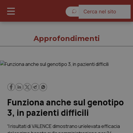
Venerdì 7 Agosto 2026
Approfondimenti
Approfondimenti
Cronache
Funziona anche sul genotipo
Governo e Parlamento
3, in pazienti difficili
Regioni e Asl
“I risultati di VALENCE dimostrano un’elevata efficacia
Lavoro e Professioni