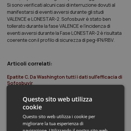
Si sono verificati alcuni casi di interruzione dovuti al
Piemonte
HIV
manifestarsi di eventi avversi durante gli studi
VALENCE e LONESTAR-2. Sofosbuvir è stato ben
Provincia Autonoma di Bolzano
Infezioni & Febbre
tollerato durante la fase VALENCE e l’incidenza di
eventi avversi durante la Fase LONESTAR-2 è risultata
coerente con il profilo di sicurezza di peg-IFN/RBV.
Provincia Autonoma di Trento
Ipertensione & Scompenso
Puglia
Malattie rare
Articoli correlati:
Sardegna
Malattia di Crohn & Rettocolite Ulcerosa
Epatite C. Da Washington tutti i dati sull’efficacia di
Sofosbuvir
Sicilia
Neuroscienze & patologie neurodegenerative
07 Novembre 2013
Questo sito web utilizza
© Riproduzione riservata
Toscana
Obesità
cookie
Umbria
Oftalmologia
Questo sito web utilizza i cookie per
migliorare la tua esperienza di
Ultime analisi e review da QS Pro
navigazione. Utilizzando il nostro sito web