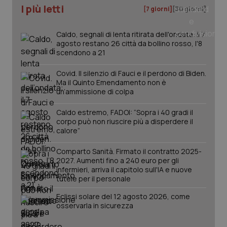
CookieScript
I più letti
settim
www.quotidianosanita.it
[7 giorni]
[30 giorni]
Caldo, segnali di lenta ritirata dell'ondata: il 7
agosto restano 26 città da bollino rosso, l'8
scendono a 21
Covid. Il silenzio di Fauci e il perdono di Biden.
Ma il Quinto Emendamento non è
un’ammissione di colpa
Caldo estremo, FADOI: “Sopra i 40 gradi il
corpo può non riuscire più a disperdere il
tracking-sites-ironfish-
www.quotidianosanita.it
4
calore”
tracking-enable
settim
2 gior
Comparto Sanità. Firmato il contratto 2025-
2027. Aumenti fino a 240 euro per gli
infermieri, arriva il capitolo sull'IA e nuove
tutele per il personale
tracking-sites-ironfish-
www.quotidianosanita.it
4
session-id
settim
Eclissi solare del 12 agosto 2026, come
2 gior
osservarla in sicurezza