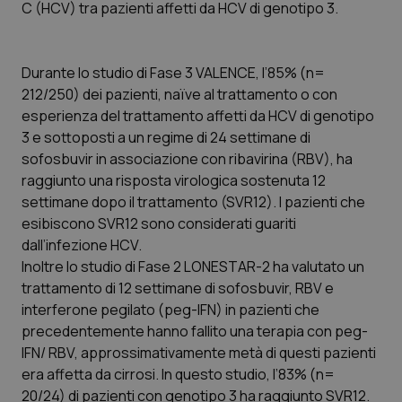
C (HCV) tra pazienti affetti da HCV di genotipo 3.
Calabria
Asma & BPCO
Campania
Car-T
Durante lo studio di Fase 3 VALENCE, l’85% (n=
212/250) dei pazienti, naïve al trattamento o con
Emilia-Romagna
Colesterolo & coronaropatie
esperienza del trattamento affetti da HCV di genotipo
3 e sottoposti a un regime di 24 settimane di
Friuli Venezia Giulia
Dermatite Atopica
sofosbuvir in associazione con ribavirina (RBV), ha
raggiunto una risposta virologica sostenuta 12
Lazio
Diabete & glucometri
settimane dopo il trattamento (SVR12). I pazienti che
esibiscono SVR12 sono considerati guariti
dall’infezione HCV.
Liguria
Disturbi dell’umore
Inoltre lo studio di Fase 2 LONESTAR-2 ha valutato un
trattamento di 12 settimane di sofosbuvir, RBV e
Lombardia
Dolore
interferone pegilato (peg-IFN) in pazienti che
precedentemente hanno fallito una terapia con peg-
Marche
Donna & Salute
IFN/ RBV, approssimativamente metà di questi pazienti
era affetta da cirrosi. In questo studio, l’83% (n=
Molise
Epatiti
20/24) di pazienti con genotipo 3 ha raggiunto SVR12.