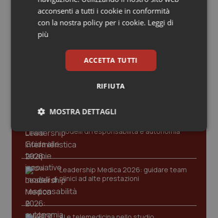
Valle D’Aosta
Oncodermatologia
Gold
acconsenti a tutti i cookie in conformità
con la nostra policy per i cookie.
Leggi di
Veneto
Oncoematologia
Cloud sanitario: infrastrutture,
più
compliance, GDPR e Risk management
Oncologia & Nutrizione
ACCETTA TUTTI
Gestione dell'Ipertensione resistente:
Psoriasi & pelle
dalle Linee Guida alle terapie innovative
RIFIUTA
Quotidiano Cardiologia
MOSTRA DETTAGLI
Leadership Infermieristica 2026: nuovi
Quotidiano Chirurgia
modelli di responsabilità e autonomia
Necessari
Statistici
Marketing
Quotidiano Oncologia
Leadership Medica 2026: guidare team
Quotidiano Pediatria
clinici ad alte prestazioni
Necessari
Statistici
Marketing
Rene & patologie urogenitali
AI e telemedicina nello studio