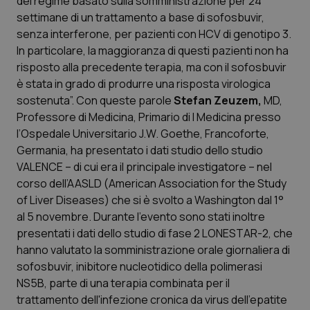
del regime basato sulla somministrazione per 24
settimane di un trattamento a base di sofosbuvir,
Scienza e Farmaci
senza interferone, per pazienti con HCV di genotipo 3.
In particolare, la maggioranza di questi pazienti non ha
risposto alla precedente terapia, ma con il sofosbuvir
Studi e Analisi
è stata in grado di produrre una risposta virologica
sostenuta”. Con queste parole
Stefan Zeuzem,
MD,
Lettere al direttore
Professore di Medicina, Primario di I Medicina presso
l’Ospedale Universitario J.W. Goethe, Francoforte,
Edizioni Regionali
Germania, ha presentato i dati studio dello studio
VALENCE – di cui era il principale investigatore – nel
QS Pro
corso dell’AASLD (American Association for the Study
of Liver Diseases) che si è svolto a Washington dal 1°
Professionisti Sanitari.AI
al 5 novembre. Durante l'evento sono stati inoltre
presentati i dati dello studio di fase 2 LONESTAR-2, che
Abruzzo
QS Pro Gold
hanno valutato la somministrazione orale giornaliera di
sofosbuvir, inibitore nucleotidico della polimerasi
QS Club
Newsletter
NS5B, parte di una terapia combinata per il
Basilicata
Artrite & artrosi
trattamento dell'infezione cronica da virus dell'epatite