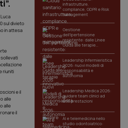
i”.
infrastrutture,
compliance, GDPR e Risk
management
e Luca
0 sul divieto
Gestione
mo in attesa
dell'Ipertensione
resistente: dalle Linee
Guida alle terapie
innovative
orte
sollevati
Leadership Infermieristica
ncellazione
2026: nuovi modelli di
responsabilità e
riuniti
autonomia
Leadership Medica 2026:
scioni e il
guidare team clinici ad
o alle
alte prestazioni
o alle
ronare il
AI e telemedicina nello
studio odontoiatrico: