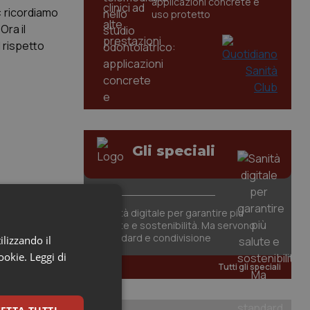
applicazioni concrete e
: ricordiamo
uso protetto
Ora il
l rispetto
Gli speciali
Sanità digitale per garantire più
salute e sostenibilità. Ma servono
standard e condivisione
ilizzando il
cookie.
Leggi di
Tutti gli speciali