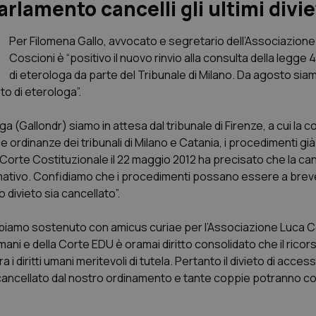
arlamento cancelli gli ultimi diviet
Per Filomena Gallo, avvocato e segretario dell’Associazion
Coscioni è “positivo il nuovo rinvio alla consulta della legge 4
di eterologa da parte del Tribunale di Milano. Da agosto sia
to di eterologa”.
ega (Gallo
ndr
) siamo in attesa dal tribunale di Firenze, a cui la c
ordinanze dei tribunali di Milano e Catania, i procedimenti già 
La Corte Costituzionale il 22 maggio 2012 ha precisato che la ca
rmativo. Confidiamo che i procedimenti possano essere a breve 
 divieto sia cancellato”.
abbiamo sostenuto con
amicus curiae
per l’Associazione Luca Co
umani e della Corte EDU è oramai diritto consolidato che il ricors
 diritti umani meritevoli di tutela. Pertanto il divieto di access
ancellato dal nostro ordinamento e tante coppie potranno co