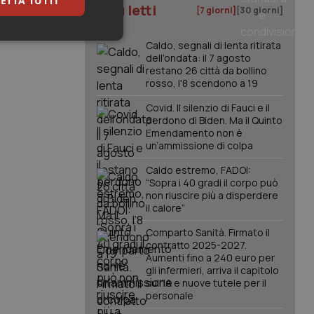
ETTA TUTTI
I più letti
[7 giorni]
[30 giorni]
keting
Caldo, segnali di lenta ritirata
dell'ondata: il 7 agosto
restano 26 città da bollino
rosso, l'8 scendono a 19
Covid. Il silenzio di Fauci e il
perdono di Biden. Ma il Quinto
Emendamento non è
un’ammissione di colpa
igazione sulle pagine
Caldo estremo, FADOI:
kie.
“Sopra i 40 gradi il corpo può
non riuscire più a disperdere
il calore”
er memorizzare le
utente per la loro
Comparto Sanità. Firmato il
 dati sul consenso
contratto 2025-2027.
itiche e
Aumenti fino a 240 euro per
tendo che le loro
ssioni future.
gli infermieri, arriva il capitolo
sull'IA e nuove tutele per il
l servizio Cookie-
personale
erenze di consenso
sario che il banner