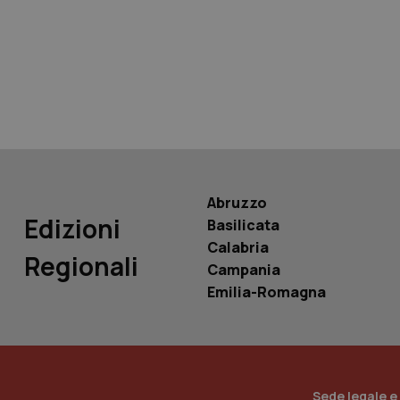
tracking-sites-ironf
tracking-enable
tracking-sites-ironf
session-id
_ga
Abruzzo
Edizioni
Basilicata
Calabria
Regionali
Campania
PHPSESSID
Emilia-Romagna
_ga_KM60CM4NPH
Sede legale e