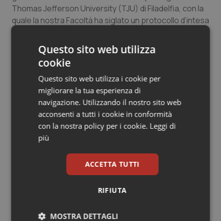
Valle D’Aosta
Oncodermatologia
Thomas Jefferson University (TJU) di Filadelfia, con la
quale la nostra Facoltà ha siglato un protocollo d’intesa
Veneto
Oncoematologia
per progetti di formazione e di ricerca sin dal 2017”.
Questo sito web utilizza
Oncologia & Nutrizione
cookie
Articoli correlati:
Psoriasi & pelle
Questo sito web utilizza i cookie per
migliorare la tua esperienza di
Due statunitensi e uno canadese i migliori tre
navigazione. Utilizzando il nostro sito web
Quotidiano Cardiologia
ospedali al mondo. Il primo italiano è il Gemelli di
acconsenti a tutti i cookie in conformità
Roma che si piazza al 35° posto tra i 250 più
performanti secondo la classifica di Newsweek
con la nostra policy per i cookie.
Leggi di
Quotidiano Chirurgia
più
28 Febbraio 2024
© Riproduzione riservata
Quotidiano Oncologia
ACCETTA TUTTI
Quotidiano Pediatria
RIFIUTA
Ultime analisi e review da QS Pro
Rene & patologie urogenitali
Gold
MOSTRA DETTAGLI