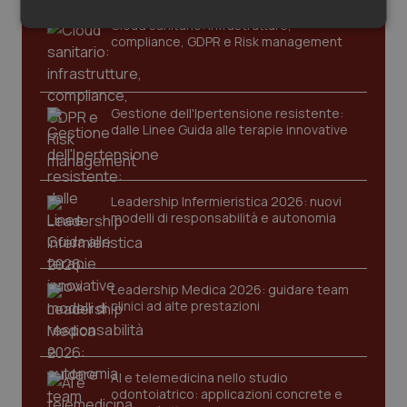
Salute orale & impianti
Cloud sanitario: infrastrutture,
Necessari
Statistici
Marketing
compliance, GDPR e Risk management
Sangue & coagulazione
Tiroide
Gestione dell'Ipertensione resistente:
dalle Linee Guida alle terapie innovative
Necessari
Statistici
Marketing
Tumore al seno
I cookie necessari contribuiscono a rendere fruibile il
Leadership Infermieristica 2026: nuovi
Tumore ovarico
sito web abilitandone funzionalità di base quali la
modelli di responsabilità e autonomia
navigazione sulle pagine e l'accesso alle aree
protette del sito. Il sito web non è in grado di
funzionare correttamente senza questi cookie.
Tumori del Polmone & Testa Collo
Nome
Fornitore
/
Dominio
Scaden
Leadership Medica 2026: guidare team
Tumori gastrointestinali
VISITOR_PRIVACY_METADATA
5 mesi
clinici ad alte prestazioni
YouTube
settim
.youtube.com
Ulcera & Reflusso
AI e telemedicina nello studio
odontoiatrico: applicazioni concrete e
Vaccini