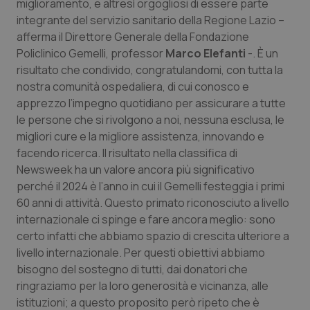
miglioramento, e altresì orgogliosi di essere parte
Calabria
Asma & BPCO
integrante del servizio sanitario della Regione Lazio –
afferma il Direttore Generale della Fondazione
Campania
Car-T
Policlinico Gemelli, professor
Marco Elefanti
-. È un
risultato che condivido, congratulandomi, con tutta la
Emilia-Romagna
Colesterolo & coronaropatie
nostra comunità ospedaliera, di cui conosco e
apprezzo l’impegno quotidiano per assicurare a tutte
Friuli Venezia Giulia
Dermatite Atopica
le persone che si rivolgono a noi, nessuna esclusa, le
migliori cure e la migliore assistenza, innovando e
facendo ricerca. Il risultato nella classifica di
Lazio
Diabete & glucometri
Newsweek ha un valore ancora più significativo
perché il 2024 è l’anno in cui il Gemelli festeggia i primi
Liguria
Disturbi dell’umore
60 anni di attività. Questo primato riconosciuto a livello
internazionale ci spinge e fare ancora meglio: sono
Lombardia
Dolore
certo infatti che abbiamo spazio di crescita ulteriore a
livello internazionale. Per questi obiettivi abbiamo
Marche
Donna & Salute
bisogno del sostegno di tutti, dai donatori che
ringraziamo per la loro generosità e vicinanza, alle
Molise
Epatiti
istituzioni; a questo proposito però ripeto che è