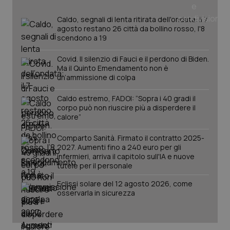
tracking-sites-ironfish-
www.quotidianosanita.it
4
tracking-enable
settim
Caldo, segnali di lenta ritirata dell'ondata: il 7
2 gior
agosto restano 26 città da bollino rosso, l'8
scendono a 19
Covid. Il silenzio di Fauci e il perdono di Biden.
tracking-sites-ironfish-
www.quotidianosanita.it
4
Ma il Quinto Emendamento non è
session-id
settim
un’ammissione di colpa
2 gior
Caldo estremo, FADOI: “Sopra i 40 gradi il
corpo può non riuscire più a disperdere il
calore”
_ga
1 anno
Google LLC
mes
.quotidianosanita.it
Comparto Sanità. Firmato il contratto 2025-
2027. Aumenti fino a 240 euro per gli
infermieri, arriva il capitolo sull'IA e nuove
tutele per il personale
Eclissi solare del 12 agosto 2026, come
osservarla in sicurezza