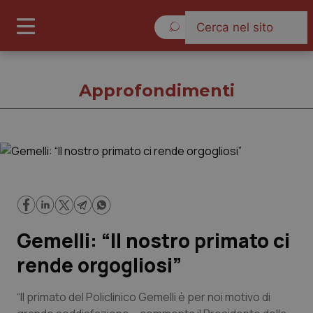
Venerdì 7 Agosto 2026
Approfondimenti
Approfondimenti
Cronache
Gemelli: “Il nostro primato ci
Governo e Parlamento
rende orgogliosi”
Regioni e Asl
“Il primato del Policlinico Gemelli è per noi motivo di
Lavoro e Professioni