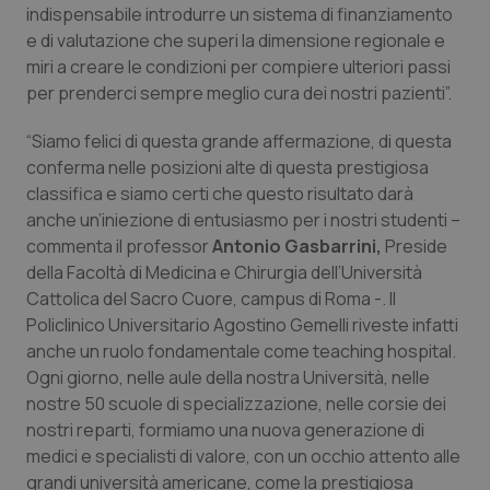
indispensabile introdurre un sistema di finanziamento
Piemonte
HIV
e di valutazione che superi la dimensione regionale e
miri a creare le condizioni per compiere ulteriori passi
per prenderci sempre meglio cura dei nostri pazienti”.
Provincia Autonoma di Bolzano
Infezioni & Febbre
“Siamo felici di questa grande affermazione, di questa
Provincia Autonoma di Trento
Ipertensione & Scompenso
conferma nelle posizioni alte di questa prestigiosa
classifica e siamo certi che questo risultato darà
Puglia
Malattie rare
anche un’iniezione di entusiasmo per i nostri studenti –
commenta il professor
Antonio Gasbarrini,
Preside
Sardegna
Malattia di Crohn & Rettocolite Ulcerosa
della Facoltà di Medicina e Chirurgia dell’Università
Cattolica del Sacro Cuore, campus di Roma -. Il
Sicilia
Neuroscienze & patologie neurodegenerative
Policlinico Universitario Agostino Gemelli riveste infatti
anche un ruolo fondamentale come teaching hospital.
Ogni giorno, nelle aule della nostra Università, nelle
Toscana
Obesità
nostre 50 scuole di specializzazione, nelle corsie dei
nostri reparti, formiamo una nuova generazione di
Umbria
Oftalmologia
medici e specialisti di valore, con un occhio attento alle
grandi università americane, come la prestigiosa