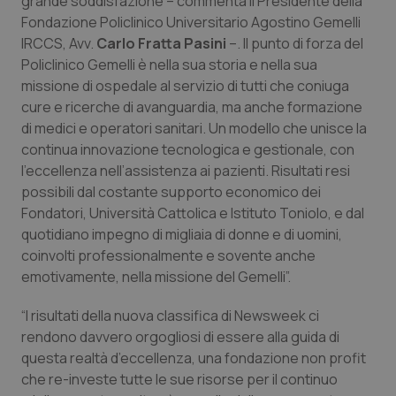
grande soddisfazione – commenta il Presidente della
Fondazione Policlinico Universitario Agostino Gemelli
Scienza e Farmaci
IRCCS, Avv.
Carlo Fratta Pasini
–. Il punto di forza del
Policlinico Gemelli è nella sua storia e nella sua
missione di ospedale al servizio di tutti che coniuga
Studi e Analisi
cure e ricerche di avanguardia, ma anche formazione
di medici e operatori sanitari. Un modello che unisce la
Lettere al direttore
continua innovazione tecnologica e gestionale, con
l’eccellenza nell’assistenza ai pazienti. Risultati resi
Edizioni Regionali
possibili dal costante supporto economico dei
Fondatori, Università Cattolica e Istituto Toniolo, e dal
QS Pro
quotidiano impegno di migliaia di donne e di uomini,
coinvolti professionalmente e sovente anche
Professionisti Sanitari.AI
emotivamente, nella missione del Gemelli”.
“I risultati della nuova classifica di Newsweek ci
Abruzzo
QS Pro Gold
rendono davvero orgogliosi di essere alla guida di
QS Club
Newsletter
questa realtà d’eccellenza, una fondazione non profit
Basilicata
Artrite & artrosi
che re-investe tutte le sue risorse per il continuo