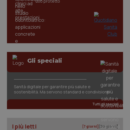
uso protetto
Gli speciali
CookieScriptConsent
5 mesi
CookieScript
settim
www.quotidianosanita.it
Sanità digitale per garantire più salute e
sostenibilità. Ma servono standard e condivisione
Tutti gli speciali
I più letti
[7 giorni]
[30 giorni]