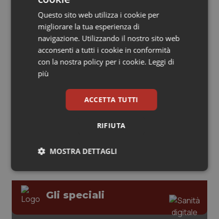
Questo sito web utilizza i cookie per
Piemonte
HIV
migliorare la tua esperienza di
Leadership Medica 2026: guidare team
navigazione. Utilizzando il nostro sito web
clinici ad alte prestazioni
Provincia Autonoma di Bolzano
Infezioni & Febbre
acconsenti a tutti i cookie in conformità
con la nostra policy per i cookie.
Leggi di
Provincia Autonoma di Trento
Ipertensione & Scompenso
più
AI e telemedicina nello studio
odontoiatrico: applicazioni concrete e
Puglia
Malattie rare
uso protetto
ACCETTA TUTTI
Sardegna
Malattia di Crohn & Rettocolite Ulcerosa
RIFIUTA
Sicilia
Neuroscienze & patologie neurodegenerative
MOSTRA DETTAGLI
Toscana
Obesità
Necessari
Statistici
Marketing
Umbria
Oftalmologia
Gli speciali