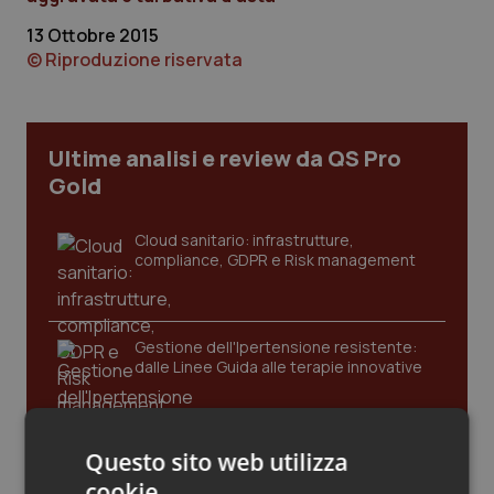
Calabria
Asma & BPCO
13 Ottobre 2015
© Riproduzione riservata
Campania
Car-T
Emilia-Romagna
Colesterolo & coronaropatie
Ultime analisi e review da QS Pro
Gold
Friuli Venezia Giulia
Dermatite Atopica
Cloud sanitario: infrastrutture,
Lazio
Diabete & glucometri
compliance, GDPR e Risk management
Liguria
Disturbi dell’umore
Gestione dell'Ipertensione resistente:
Lombardia
Dolore
dalle Linee Guida alle terapie innovative
Marche
Donna & Salute
Leadership Infermieristica 2026: nuovi
Questo sito web utilizza
Molise
Epatiti
modelli di responsabilità e autonomia
cookie