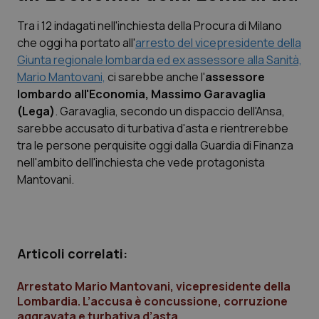
Tra i 12 indagati nell'inchiesta della Procura di Milano
Scienza e Farmaci
che oggi ha portato all'
arresto del vicepresidente della
Giunta regionale lombarda ed ex assessore alla Sanità,
Studi e Analisi
Mario Mantovani,
ci sarebbe anche l'
assessore
lombardo all'Economia, Massimo Garavaglia
Lettere al direttore
(Lega)
. Garavaglia, secondo un dispaccio dell'Ansa,
sarebbe accusato di turbativa d'asta e rientrerebbe
Edizioni Regionali
tra le persone perquisite oggi dalla Guardia di Finanza
nell'ambito dell'inchiesta che vede protagonista
Mantovani.
QS Pro
Professionisti Sanitari.AI
Articoli correlati:
Abruzzo
QS Pro Gold
Arrestato Mario Mantovani, vicepresidente della
QS Club
Newsletter
Basilicata
Artrite & artrosi
Lombardia. L’accusa è concussione, corruzione
aggravata e turbativa d’asta