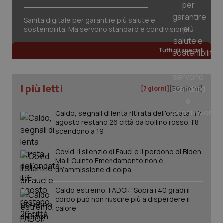
Valle D’Aosta
Oncodermatologia
Sanità digitale per garantire più salute e
Necessari
Statistici
Marketing
Veneto
Oncoematologia
sostenibilità. Ma servono standard e condivisione
I cookie necessari contribuiscono a rendere fruibile il
sito web abilitandone funzionalità di base quali la
Tutti gli speciali
Oncologia & Nutrizione
navigazione sulle pagine e l'accesso alle aree
protette del sito. Il sito web non è in grado di
funzionare correttamente senza questi cookie.
Psoriasi & pelle
I più letti
Nome
Fornitore
/
Dominio
Scaden
[7 giorni]
[30 giorni]
VISITOR_PRIVACY_METADATA
5 mesi
YouTube
Quotidiano Cardiologia
settim
.youtube.com
Caldo, segnali di lenta ritirata dell'ondata: il 7
agosto restano 26 città da bollino rosso, l'8
Quotidiano Chirurgia
scendono a 19
Covid. Il silenzio di Fauci e il perdono di Biden.
Quotidiano Oncologia
Ma il Quinto Emendamento non è
un’ammissione di colpa
Quotidiano Pediatria
Caldo estremo, FADOI: “Sopra i 40 gradi il
corpo può non riuscire più a disperdere il
Rene & patologie urogenitali
calore”