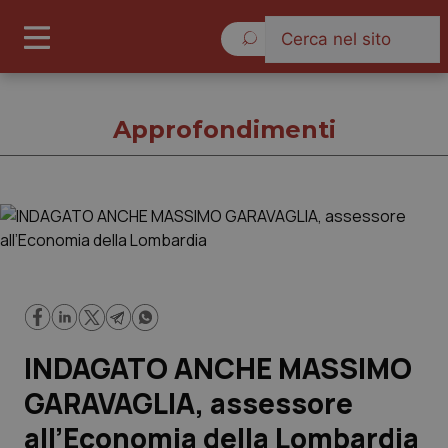
Sabato 8 Agosto 2026
Approfondimenti
Approfondimenti
Cronache
Governo e Parlamento
INDAGATO ANCHE MASSIMO
Regioni e Asl
GARAVAGLIA, assessore
all’Economia della Lombardia
Lavoro e Professioni