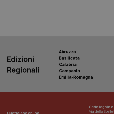
tracking-sites-ironf
tracking-enable
tracking-sites-ironf
session-id
_ga
Abruzzo
Edizioni
Basilicata
Calabria
Regionali
Campania
PHPSESSID
Emilia-Romagna
Sede legale e
_ga_KM60CM4NPH
Via della Stell
Quotidiano online