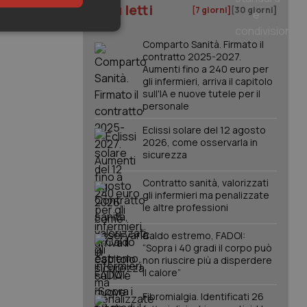
I più letti
[7 giorni]
[30 giorni]
keting
Comparto Sanità. Firmato il
contratto 2025-2027.
Aumenti fino a 240 euro per
gli infermieri, arriva il capitolo
sull'IA e nuove tutele per il
personale
Eclissi solare del 12 agosto
2026, come osservarla in
sicurezza
igazione sulle pagine
kie.
Contratto sanità, valorizzati
gli infermieri ma penalizzate
le altre professioni
er memorizzare le
utente per la loro
 dati sul consenso
Caldo estremo, FADOI:
itiche e
tendo che le loro
“Sopra i 40 gradi il corpo può
ssioni future.
non riuscire più a disperdere
il calore”
l servizio Cookie-
erenze di consenso
sario che il banner
Fibromialgia. Identificati 26
funzioni