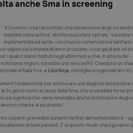
salta anche Sma in screening
“Il Governo ci ha raccontato che l’estensione degli screenin
malattie come la Sma”, atrofia muscolare spinale, “sarebbe 
implementata ad aprile, con il nuovo nomenclatore tariffario 
in vigore sarà rinviata all’anno prossimo, cosa già di per sé in
 i quali ci siamo battuti negli ultimi mesi e che, in attesa del
n moltissime regioni, sarebbe una vera beffa”. Chiedono un chi
zionale di Italia Viva, e
Lisa Noja
, consigliera regionale di Iv in
rumenti fondamentali per assicurare una diagnosi tempestiva d
bo di 34 giorni morto a causa della Sma, che si sarebbe forse p
o dei Lea significa che viene rimandata anche l’estensione degli
i devono chiarire al più presto”.
o coperti i prevedibili aumenti tariffari del nomenclatore – 
sa ulteriore di tanti pazienti. E’ in questo modo che il governo