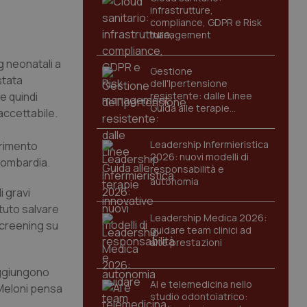
infrastrutture,
compliance, GDPR e Risk
management
g neonatali a
Gestione
stata
dell'Ipertensione
e quindi
resistente: dalle Linee
Guida alle terapie
accettabile.
innovative
Leadership Infermieristica
arimento
2026: nuovi modelli di
 Lombardia.
responsabilità e
autonomia
i gravi
otuto salvare
Leadership Medica 2026:
 screening su
guidare team clinici ad
alte prestazioni
aggiungono
AI e telemedicina nello
 Meloni pensa
studio odontoiatrico: