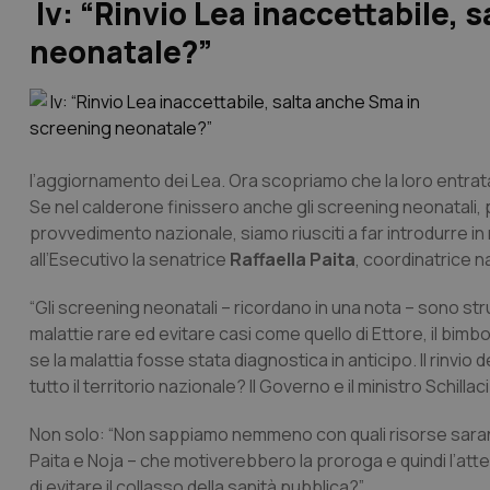
Iv: “Rinvio Lea inaccettabile, 
neonatale?”
l’aggiornamento dei Lea. Ora scopriamo che la loro entrata 
Se nel calderone finissero anche gli screening neonatali, per
provvedimento nazionale, siamo riusciti a far introdurre i
all’Esecutivo la senatrice
Raffaella Paita
, coordinatrice na
“Gli screening neonatali – ricordano in una nota – sono st
malattie rare ed evitare casi come quello di Ettore, il bim
se la malattia fosse stata diagnostica in anticipo. Il rinvi
tutto il territorio nazionale? Il Governo e il ministro Schillac
Non solo: “Non sappiamo nemmeno con quali risorse sarann
Paita e Noja – che motiverebbero la proroga e quindi l’atte
di evitare il collasso della sanità pubblica?”.