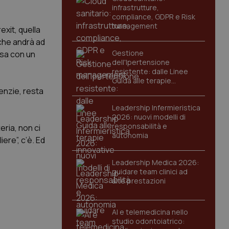
infrastrutture,
compliance, GDPR e Risk
management
exit, quella
che andrà ad
Gestione
usa con un
dell'Ipertensione
resistente: dalle Linee
Guida alle terapie
innovative
enzie, resta
Leadership Infermieristica
2026: nuovi modelli di
responsabilità e
eria, non ci
autonomia
ere”, c’è. Ed
Leadership Medica 2026:
guidare team clinici ad
alte prestazioni
AI e telemedicina nello
studio odontoiatrico: