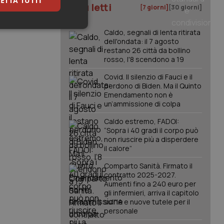
ETTA TUTTI
I più letti
[7 giorni]
[30 giorni]
keting
Caldo, segnali di lenta ritirata
dell'ondata: il 7 agosto
restano 26 città da bollino
rosso, l'8 scendono a 19
Covid. Il silenzio di Fauci e il
perdono di Biden. Ma il Quinto
Emendamento non è
un’ammissione di colpa
igazione sulle pagine
Caldo estremo, FADOI:
kie.
“Sopra i 40 gradi il corpo può
non riuscire più a disperdere
il calore”
er memorizzare le
utente per la loro
Comparto Sanità. Firmato il
 dati sul consenso
contratto 2025-2027.
itiche e
Aumenti fino a 240 euro per
tendo che le loro
ssioni future.
gli infermieri, arriva il capitolo
sull'IA e nuove tutele per il
l servizio Cookie-
personale
erenze di consenso
sario che il banner