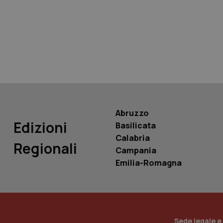
tracking-sites-ironf
tracking-enable
tracking-sites-ironf
session-id
_ga
Abruzzo
Edizioni
Basilicata
Calabria
Regionali
Campania
PHPSESSID
Emilia-Romagna
_ga_KM60CM4NPH
Sede legale e