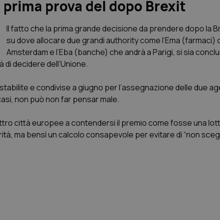
a prima prova del dopo Brexit
Il fatto che la prima grande decisione da prendere dopo la Br
su dove allocare due grandi authority come l’Ema (farmaci) 
Amsterdam e l’Eba (banche) che andrà a Parigi, si sia concl
tà di decidere dell’Unione.
stabilite e condivise a giugno per l’assegnazione delle due ag
i casi, non può non far pensar male.
uattro città europee a contendersi il premio come fosse una lott
rità, ma bensì un calcolo consapevole per evitare di “non scegli