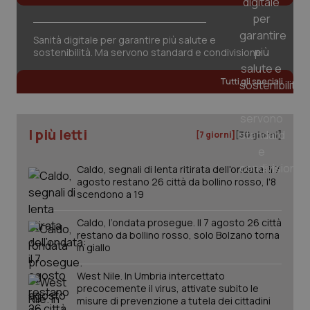
Sanità digitale per garantire più salute e
sostenibilità. Ma servono standard e condivisione
visid_incap_2921979
.certid.it
1 anno
Tutti gli speciali
I più letti
[7 giorni]
[30 giorni]
incap_ses_537_2921979
.certid.it
Sessione
Caldo, segnali di lenta ritirata dell'ondata: il 7
agosto restano 26 città da bollino rosso, l'8
scendono a 19
Caldo, l’ondata prosegue. Il 7 agosto 26 città
restano da bollino rosso, solo Bolzano torna
in giallo
__cf_bm
29 minuti
Cloudflare Inc.
59
.hubspot.com
secondi
West Nile. In Umbria intercettato
precocemente il virus, attivate subito le
misure di prevenzione a tutela dei cittadini