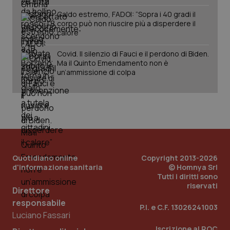
Caldo estremo, FADOI: “Sopra i 40 gradi il
corpo può non riuscire più a disperdere il
calore”
Covid. Il silenzio di Fauci e il perdono di Biden.
next-token
www.quotidianosanitaclub.it
Sessione
Ma il Quinto Emendamento non è
un’ammissione di colpa
__cf_bm
29 minuti
Cloudflare Inc.
58
.hs-scripts.com
secondi
Quotidiano online
Copyright 2013-2026
d'informazione sanitaria
© Homnya Srl
Tutti i diritti sono
riservati
Direttore
responsabile
P.I. e C.F. 13026241003
Luciano Fassari
_tteus
www.quotidianosanitaclub.it
Sessione
Iscrizione al ROC