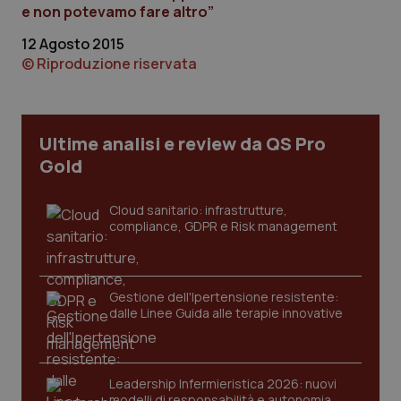
e non potevamo fare altro”
12 Agosto 2015
© Riproduzione riservata
Necessari
Statistici
Marketing
Preferenze
Ultime analisi e review da QS Pro
Gold
I cookie necessari contribuiscono a rendere fruibile il
sito web abilitandone funzionalità di base quali la
navigazione sulle pagine e l'accesso alle aree
Cloud sanitario: infrastrutture,
protette del sito. Il sito web non è in grado di
compliance, GDPR e Risk management
funzionare correttamente senza questi cookie.
Nome
Fornitore / Dominio
Scadenza
ps_abtest_uid
www.quotidianosanitaclub.it
1 anno
Gestione dell'Ipertensione resistente:
dalle Linee Guida alle terapie innovative
Leadership Infermieristica 2026: nuovi
modelli di responsabilità e autonomia