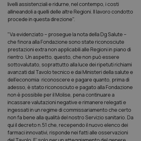
livelli assistenziali e ridurne, nel contempo, i costi
Piemonte
HIV
allineandoli a quelli delle altre Regioni. Il lavoro condotto
procede in questa direzione".
Provincia Autonoma di Bolzano
Infezioni & Febbre
"Va evidenziato – prosegue la nota della Dg Salute –
che finora alla Fondazione sono state riconosciute
Provincia Autonoma di Trento
Ipertensione & Scompenso
prestazioni extra non applicabili alle Regioni in piano di
rientro. Un aspetto, questo, che non può essere
Puglia
Malattie rare
sottovalutato, soprattutto alla luce dei ripetuti richiami
avanzati dal Tavolo tecnico e dai Ministeri della salute e
Sardegna
Malattia di Crohn & Rettocolite Ulcerosa
dell’economia: riconoscere e pagare quanto, prima di
adesso, è stato riconosciuto e pagato alla Fondazione
Sicilia
Neuroscienze & patologie neurodegenerative
non è possibile per il Molise, pena continuare a
incassare valutazioni negative e rimanere relegati e
Toscana
Obesità
ingessati in un regime di commissariamento che certo
non fa bene alla qualità del nostro Servizio sanitario. Da
qui il decreto n.51 che, recependo il nuovo elenco dei
Umbria
Oftalmologia
farmaci innovativi, risponde nei fatti alle osservazioni
del Tavolo. E’ solo per un atteggiamento del genere