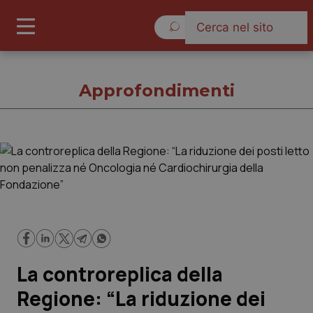
Lunedì 10 Agosto 2026
Approfondimenti
Approfondimenti
Cronache
Governo e Parlamento
La controreplica della
Regioni e Asl
Regione: “La riduzione dei
Lavoro e Professioni