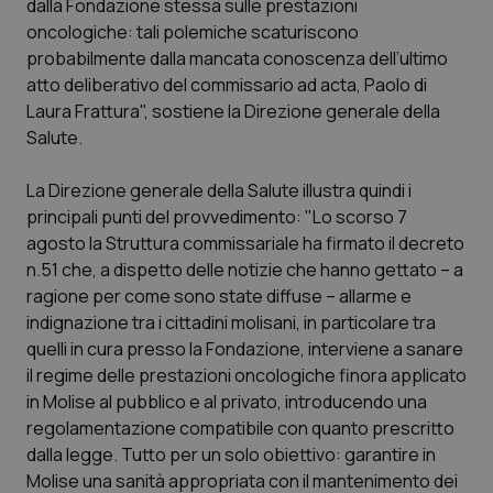
dalla Fondazione stessa sulle prestazioni
Calabria
Asma & BPCO
oncologiche: tali polemiche scaturiscono
probabilmente dalla mancata conoscenza dell’ultimo
Campania
Car-T
atto deliberativo del commissario ad acta, Paolo di
Laura Frattura", sostiene la Direzione generale della
Emilia-Romagna
Colesterolo & coronaropatie
Salute.
Friuli Venezia Giulia
Dermatite Atopica
La Direzione generale della Salute illustra quindi i
principali punti del provvedimento: "Lo scorso 7
agosto la Struttura commissariale ha firmato il decreto
Lazio
Diabete & glucometri
n.51 che, a dispetto delle notizie che hanno gettato – a
ragione per come sono state diffuse – allarme e
Liguria
Disturbi dell’umore
indignazione tra i cittadini molisani, in particolare tra
quelli in cura presso la Fondazione, interviene a sanare
Lombardia
Dolore
il regime delle prestazioni oncologiche finora applicato
in Molise al pubblico e al privato, introducendo una
Marche
Donna & Salute
regolamentazione compatibile con quanto prescritto
dalla legge. Tutto per un solo obiettivo: garantire in
Molise
Epatiti
Molise una sanità appropriata con il mantenimento dei