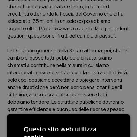
Valle D’Aosta
Oncodermatologia
che abbiamo guadagnato, e tanto, in termini di
credibilità ottenendo la fiducia del Governo che ci ha
Veneto
Oncoematologia
sbloccato 135 milioni. In un solo colpo abbiamo
coperto oltre 1/3 del disavanzo creato dalle precedenti
Oncologia & Nutrizione
gestioni: questi sono i frutti del cambio di passo".
Psoriasi & pelle
La Direzione generale della Salute afferma, poi, che "al
cambio di passo tutti, pubblico e privato, siamo
Quotidiano Cardiologia
chiamati a contribuire nella misura in cui siamo
intenzionati a essere servizio per la nostra collettività:
solo così possiamo accettare e spiegare interventi
Quotidiano Chirurgia
anche drastici che però non sono penalizzanti per il
cittadino, alla cui cura e al cui benessere tutti
Quotidiano Oncologia
dobbiamo tendere. Le strutture pubbliche dovranno
garantire efficienza e buon uso delle risorse spesso
Quotidiano Pediatria
assenti nel passato, le strutture accreditate dovranno
accettare modifiche parziali alle condizioni finora
Rene & patologie urogenitali
Questo sito web utilizza
applicate. Capiamo bene come i tagli proposti