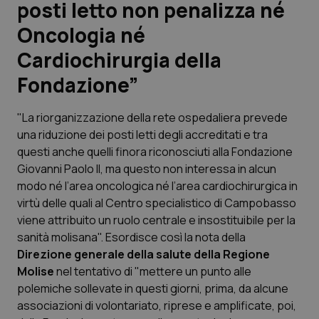
posti letto non penalizza né
Oncologia né
Scienza e Farmaci
Cardiochirurgia della
Studi e Analisi
Fondazione”
Lettere al direttore
"La riorganizzazione della rete ospedaliera prevede
una riduzione dei posti letti degli accreditati e tra
Edizioni Regionali
questi anche quelli finora riconosciuti alla Fondazione
Giovanni Paolo II, ma questo non interessa in alcun
QS Pro
modo né l’area oncologica né l’area cardiochirurgica in
virtù delle quali al Centro specialistico di Campobasso
Professionisti Sanitari.AI
viene attribuito un ruolo centrale e insostituibile per la
sanità molisana". Esordisce così la nota della
Direzione generale della salute della Regione
Abruzzo
QS Pro Gold
Molise
nel tentativo di "mettere un punto alle
QS Club
Newsletter
polemiche sollevate in questi giorni, prima, da alcune
Basilicata
Artrite & artrosi
associazioni di volontariato, riprese e amplificate, poi,