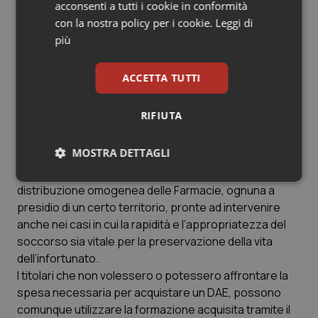
didattico (manuali, video, presentazioni) per poter
acconsenti a tutti i cookie in conformità
addestrare adeguatamente i partecipanti.
con la nostra policy per i cookie.
Leggi di
Successivamente, i Farmacisti Titolari che abbiano
più
conseguito il brevetto, se vorranno acquistare un
Defibrillatore semiautomatico e far percepire la loro
ACCETTA TUTTI
Farmacia come Punto Salvavita, saranno
adeguatamente supportati ed affiancati in questo loro
RIFIUTA
percorso.
MOSTRA DETTAGLI
Il progetto, in tal senso, dà forte legittimazione
all’attuale sistema farmaceutico Italiano e alla
Necessari
Statistici
Marketing
distribuzione omogenea delle Farmacie, ognuna a
presidio di un certo territorio, pronte ad intervenire
anche nei casi in cui la rapidità e l’appropriatezza del
soccorso sia vitale per la preservazione della vita
dell’infortunato.
I titolari che non volessero o potessero affrontare la
Necessari
Statistici
Marketing
spesa necessaria per acquistare un DAE, possono
comunque utilizzare la formazione acquisita tramite il
I cookie necessari contribuiscono a rendere fruibile il