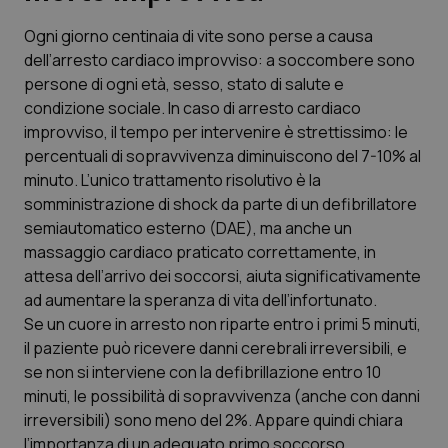
Ogni giorno centinaia di vite sono perse a causa
Scienza e Farmaci
dell’arresto cardiaco improvviso: a soccombere sono
persone di ogni età, sesso, stato di salute e
Studi e Analisi
condizione sociale. In caso di arresto cardiaco
improvviso, il tempo per intervenire è strettissimo: le
Lettere al direttore
percentuali di sopravvivenza diminuiscono del 7-10% al
minuto. L’unico trattamento risolutivo è la
Edizioni Regionali
somministrazione di shock da parte di un defibrillatore
semiautomatico esterno (DAE), ma anche un
massaggio cardiaco praticato correttamente, in
QS Pro
attesa dell’arrivo dei soccorsi, aiuta significativamente
ad aumentare la speranza di vita dell’infortunato.
Professionisti Sanitari.AI
Se un cuore in arresto non riparte entro i primi 5 minuti,
il paziente può ricevere danni cerebrali irreversibili, e
Abruzzo
QS Pro Gold
se non si interviene con la defibrillazione entro 10
minuti, le possibilità di sopravvivenza (anche con danni
QS Club
Newsletter
Basilicata
Artrite & artrosi
irreversibili) sono meno del 2%. Appare quindi chiara
l’importanza di un adeguato primo soccorso