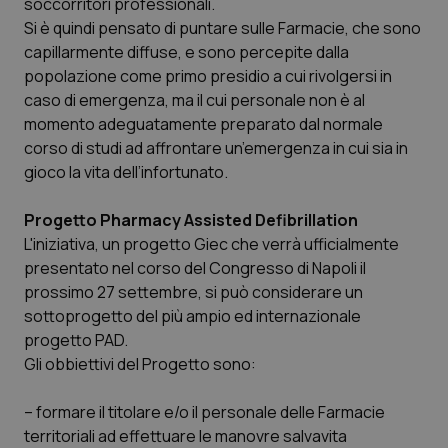
soccorritori professionali.
Si è quindi pensato di puntare sulle Farmacie, che sono
Piemonte
HIV
capillarmente diffuse, e sono percepite dalla
popolazione come primo presidio a cui rivolgersi in
Provincia Autonoma di Bolzano
Infezioni & Febbre
caso di emergenza, ma il cui personale non è al
momento adeguatamente preparato dal normale
Provincia Autonoma di Trento
Ipertensione & Scompenso
corso di studi ad affrontare un’emergenza in cui sia in
gioco la vita dell’infortunato.
Puglia
Malattie rare
Progetto Pharmacy Assisted Defibrillation
Sardegna
Malattia di Crohn & Rettocolite Ulcerosa
L'iniziativa, un progetto Giec che verrà ufficialmente
presentato nel corso del Congresso di Napoli il
prossimo 27 settembre, si può considerare un
Sicilia
Neuroscienze & patologie neurodegenerative
sottoprogetto del più ampio ed internazionale
progetto PAD.
Toscana
Obesità
Gli obbiettivi del Progetto sono:
Umbria
Oftalmologia
– formare il titolare e/o il personale delle Farmacie
territoriali ad effettuare le manovre salvavita