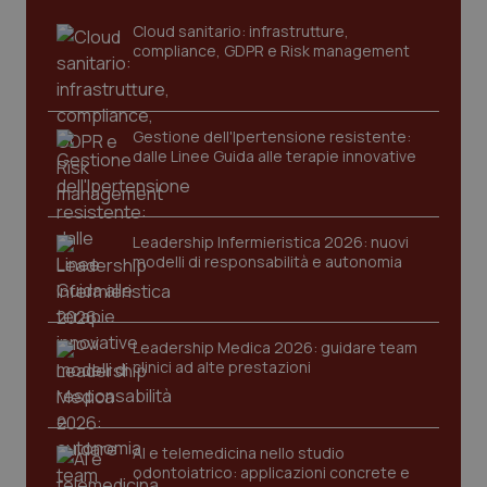
www.quotidianosanita.it
Cloud sanitario: infrastrutture,
compliance, GDPR e Risk management
Gestione dell'Ipertensione resistente:
dalle Linee Guida alle terapie innovative
Leadership Infermieristica 2026: nuovi
tracking-sites-ironfish-
www.quotidianosanita.it
4
modelli di responsabilità e autonomia
tracking-enable
settim
2 gior
Leadership Medica 2026: guidare team
clinici ad alte prestazioni
tracking-sites-ironfish-
www.quotidianosanita.it
4
session-id
settim
2 gior
AI e telemedicina nello studio
odontoiatrico: applicazioni concrete e