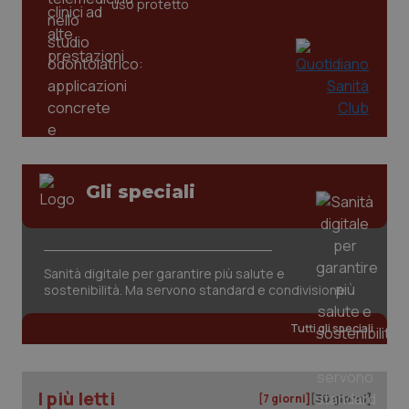
uso protetto
_ga
1 anno
Google LLC
mes
.quotidianosanita.it
Gli speciali
Sanità digitale per garantire più salute e
sostenibilità. Ma servono standard e condivisione
Tutti gli speciali
I più letti
[7 giorni]
[30 giorni]