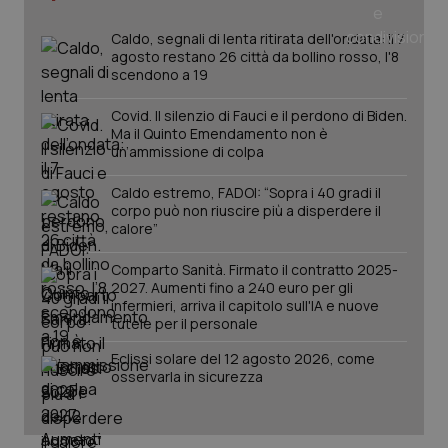
Caldo, segnali di lenta ritirata dell'ondata: il 7
agosto restano 26 città da bollino rosso, l'8
scendono a 19
PHPSESSID
Sessio
PHP.net
www.quotidianosanita.it
Covid. Il silenzio di Fauci e il perdono di Biden.
Ma il Quinto Emendamento non è
un’ammissione di colpa
Caldo estremo, FADOI: “Sopra i 40 gradi il
corpo può non riuscire più a disperdere il
calore”
Comparto Sanità. Firmato il contratto 2025-
2027. Aumenti fino a 240 euro per gli
infermieri, arriva il capitolo sull'IA e nuove
tutele per il personale
Eclissi solare del 12 agosto 2026, come
osservarla in sicurezza
_ga_KM60CM4NPH
.quotidianosanita.it
1 anno