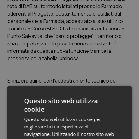
rete di DAE sul territorio istallati presso le Farmacie
Salute orale & impianti
aderenti al Progetto, costantemente presidiati dal
personale della Farmacia, addestrato al suo utilizzo
Sangue & coagulazione
tramite un Corso BLS-D. La Farmacia diventa così un
Punto Salvavita, che “cardioprotegge” il territorio di
Tiroide
sua competenza, e la popolazione circostante è
informata da questa nuova funzione tramite la
Tumore al seno
presenza della tabella luminosa.
Tumore ovarico
Si inizierà quindi con l’addestramento tecnico dei
Tumori del Polmone & Testa Collo
farmacisti interessati, che sarà a cura di Istruttori
appartenenti a centri di formazione accreditati, in
Questo sito web utilizza
collaborazione e/o con il patrocinio degli Ordini
Tumori gastrointestinali
cookie
Provinciali dei Farmacisti e le Associazioni Provinciali di
Federfarma che vorranno supportare il Progetto. I
Questo sito web utilizza i cookie per
Ulcera & Reflusso
Corsi saranno svolti utilizzando defibrillatori didattici e
migliorare la tua esperienza di
appositi manichini, nonché l’ausilio di materiale
navigazione. Utilizzando il nostro sito web
Vaccini