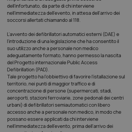
Calabria
Asma & BPCO
dell’infortunato, da parte di chi interviene
nell’immediatezza dell’evento, in attesa dell’arrivo dei
Campania
Car-T
soccorsi allertati chiamando al 118.
L’avvento dei defibrillatori automatici esterni (DAE) e
Emilia-Romagna
Colesterolo & coronaropatie
l’introduzione di una legislazione che ha consentito il
suo utilizzo anche a personale non medico
Friuli Venezia Giulia
Dermatite Atopica
adeguatamente formato, hanno permesso la nascita
del Progetto internazionale Public Access
Lazio
Diabete & glucometri
Defibrillation (PAD).
Tale progetto ha l’obbiettivo di favorire l’istallazione sul
Liguria
Disturbi dell’umore
territorio, nei punti di maggior traffico e di
concentrazione di persone (supermercati, stadi,
Lombardia
Dolore
aeroporti, stazioni ferroviarie, zone pedonali dei centri
urbani) di defibrillatori semiautomatici con libero
Marche
Donna & Salute
accesso anche a personale non medico, in modo che
possano essere applicati da chi interviene
nell’immediatezza dell’evento, prima dell’arrivo dei
Molise
Epatiti