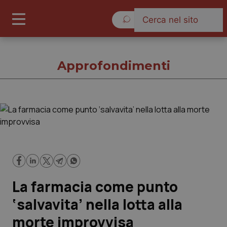
Venerdì 7 Agosto 2026
Approfondimenti
Approfondimenti
Cronache
Governo e Parlamento
La farmacia come punto
Regioni e Asl
‘salvavita’ nella lotta alla
morte improvvisa
Lavoro e Professioni