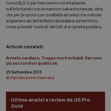
sito web abilitandone funzionalità di base quali la
Corso BLS-D per intervenire correttamente
navigazione sulle pagine e l'accesso alle aree
sull’infortunato con le manovre salvavita manuali, oltre
protette del sito. Il sito web non è in grado di
funzionare correttamente senza questi cookie.
che per proporsi con credibilità ad un’Asl che volesse
acquistare dei defibrillatori da istallare sul territorio,
Nome
Fornitore
/
Dominio
Scaden
come possibili “custodi” del DAE di proprietà pubblica.
VISITOR_PRIVACY_METADATA
5 mesi
YouTube
settim
.youtube.com
Articoli correlati:
Arresto cardiaco. Troppe morti evitabili. Servono
più soccorritori qualificati
25 Settembre 2013
© Riproduzione riservata
Ultime analisi e review da QS Pro
Gold
CookieScriptConsent
5 mesi
CookieScript
settim