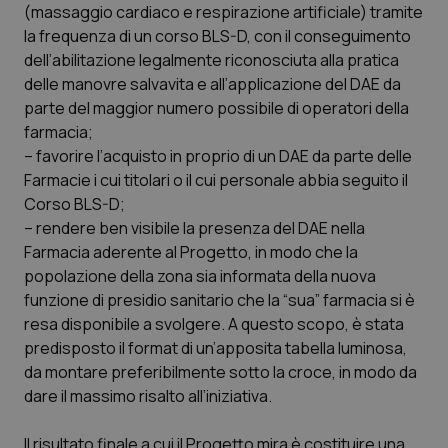
Valle D’Aosta
Oncodermatologia
(massaggio cardiaco e respirazione artificiale) tramite
la frequenza di un corso BLS-D, con il conseguimento
Veneto
Oncoematologia
dell’abilitazione legalmente riconosciuta alla pratica
delle manovre salvavita e all’applicazione del DAE da
Oncologia & Nutrizione
parte del maggior numero possibile di operatori della
farmacia;
– favorire l’acquisto in proprio di un DAE da parte delle
Psoriasi & pelle
Farmacie i cui titolari o il cui personale abbia seguito il
Corso BLS-D;
Quotidiano Cardiologia
– rendere ben visibile la presenza del DAE nella
Farmacia aderente al Progetto, in modo che la
Quotidiano Chirurgia
popolazione della zona sia informata della nuova
funzione di presidio sanitario che la “sua” farmacia si è
Quotidiano Oncologia
resa disponibile a svolgere. A questo scopo, è stata
predisposto il format di un’apposita tabella luminosa,
Quotidiano Pediatria
da montare preferibilmente sotto la croce, in modo da
dare il massimo risalto all’iniziativa.
Rene & patologie urogenitali
Il risultato finale a cui il Progetto mira è costituire una