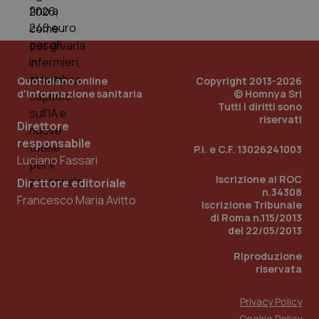
mes
Quotidiano online
Copyright 2013-2026
d'informazione sanitaria
© Homnya Srl
Tutti i diritti sono
riservati
Direttore
Fornitore
/
Nome
Scadenza
Descrizion
responsabile
Dominio
P.I. e C.F. 13026241003
Nome
Fornitore
/
Dominio
Scadenza
Des
Luciano Fassari
_ga_0VMQEQKQ1N
.quotidianosanita.it
1 anno 1
Questo
mese
cookie
VISITOR_INFO1_LIVE
5 mesi 4
Que
Google LLC
Iscrizione al ROC
Direttore editoriale
viene
settimane
imp
.youtube.com
n.34308
utilizzato
You
Francesco Maria Avitto
da Google
ten
Iscrizione Tribunale
Analytics
pre
di Roma n.115/2013
per
del
del 22/05/2013
mantener
vid
lo stato
inco
della
può
Riproduzione
sessione.
det
riservata
vis
web
uti
Privacy Policy
nuo
ver
Cookie Policy