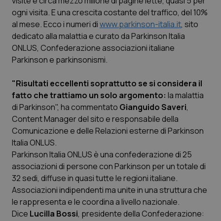
visite e circa mezzo milione di pagine lette, quasi 5 per
ogni visita. E una crescita costante del traffico, del 10%
Scienza e Farmaci
al mese. Ecco i numeri di
www.parkinson-italia.it
, sito
dedicato alla malattia e curato da Parkinson Italia
ONLUS, Confederazione associazioni italiane
Studi e Analisi
Parkinson e parkinsonismi.
Lettere al direttore
"Risultati eccellenti soprattutto se si considera il
fatto che trattiamo un solo argomento:
la malattia
Edizioni Regionali
di Parkinson", ha commentato
Gianguido Saveri
,
Content Manager del sito e responsabile della
QS Pro
Comunicazione e delle Relazioni esterne di Parkinson
Italia ONLUS.
Professionisti Sanitari.AI
Parkinson Italia ONLUS è una confederazione di 25
associazioni di persone con Parkinson per un totale di
Abruzzo
QS Pro Gold
32 sedi, diffuse in quasi tutte le regioni italiane.
Associazioni indipendenti ma unite in una struttura che
QS Club
Newsletter
le rappresenta e le coordina a livello nazionale.
Basilicata
Artrite & artrosi
Dice
Lucilla Bossi
, presidente della Confederazione: