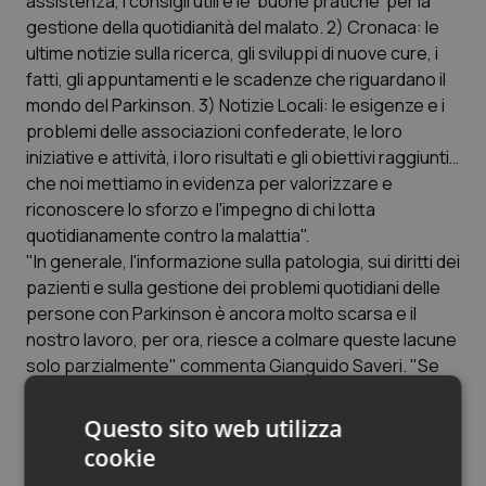
assistenza, i consigli utili e le ‘buone pratiche’ per la
Valle D’Aosta
Oncodermatologia
gestione della quotidianità del malato. 2) Cronaca: le
ultime notizie sulla ricerca, gli sviluppi di nuove cure, i
Veneto
Oncoematologia
fatti, gli appuntamenti e le scadenze che riguardano il
mondo del Parkinson. 3) Notizie Locali: le esigenze e i
Oncologia & Nutrizione
problemi delle associazioni confederate, le loro
iniziative e attività, i loro risultati e gli obiettivi raggiunti…
Psoriasi & pelle
che noi mettiamo in evidenza per valorizzare e
riconoscere lo sforzo e l'impegno di chi lotta
Quotidiano Cardiologia
quotidianamente contro la malattia".
"In generale, l'informazione sulla patologia, sui diritti dei
Quotidiano Chirurgia
pazienti e sulla gestione dei problemi quotidiani delle
persone con Parkinson è ancora molto scarsa e il
nostro lavoro, per ora, riesce a colmare queste lacune
Quotidiano Oncologia
solo parzialmente" commenta Gianguido Saveri. "Se
trovassimo uno sponsor, ad esempio un'azienda di
Quotidiano Pediatria
prodotti di largo consumo, che ci permettesse di
Questo sito web utilizza
retribuire alcuni collaboratori fissi, potremmo
Rene & patologie urogenitali
cookie
trasformare il sito in una vera testata giornalistica, fare