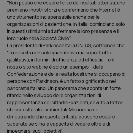
"Non posso che essere felice dei risultati ottenuti, che
Calabria
Asma & BPCO
premiano i nostri sforzi e confermano che Internet è
uno strumento indispensabile anche per le
Campania
Car-T
organizzazioni di pazienti che, in Italia, cominciano solo
in questi ultimi anni ad affermare la loro presenza e il
Emilia-Romagna
Colesterolo & coronaropatie
loro ruolo nella Società Civile".
La presidente di Parkinson Italia ONLUS, sottolinea che
Friuli Venezia Giulia
Dermatite Atopica
“la crescita non solo quantitativa ma soprattutto
qualitativa, in termini di efficienza ed efficacia – e il
Lazio
Diabete & glucometri
nostro sito web ne è solo un esempio – della
Confederazione e delle realtà locali che si occupano di
persone con Parkinson, è un fatto significativo nel
Liguria
Disturbi dell’umore
panorama italiano. Un panorama che sconta un forte
ritardo nello sviluppo delle organizzazioni di
Lombardia
Dolore
rappresentanza dei cittadini-pazienti, dovuto a fattori
storici, culturali e ambientali. Ma noi stiamo
Marche
Donna & Salute
dimostrando che queste criticità possono essere
superate se si ha la capacità di vedere oltre e di
Molise
Epatiti
impegnarsi sugli obiettivi".