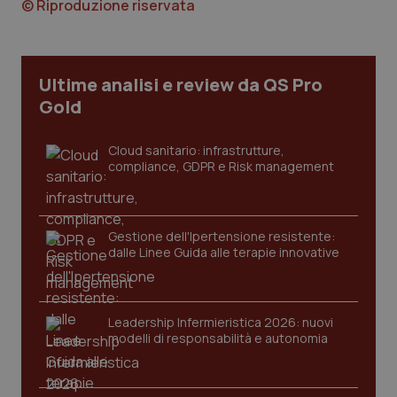
© Riproduzione riservata
Necessari
Statistici
Marketing
I cookie necessari contribuiscono a rendere fruibile il
sito web abilitandone funzionalità di base quali la
Ultime analisi e review da QS Pro
navigazione sulle pagine e l'accesso alle aree
protette del sito. Il sito web non è in grado di
Gold
funzionare correttamente senza questi cookie.
Nome
Fornitore
/
Dominio
Scaden
Cloud sanitario: infrastrutture,
VISITOR_PRIVACY_METADATA
5 mesi
YouTube
compliance, GDPR e Risk management
settim
.youtube.com
Gestione dell'Ipertensione resistente:
dalle Linee Guida alle terapie innovative
Leadership Infermieristica 2026: nuovi
modelli di responsabilità e autonomia