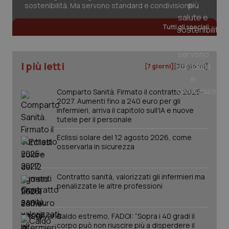
2 gior
sostenibilità. Ma servono standard e condivisione
Tutti gli speciali
_ga
1 anno
Google LLC
mes
.quotidianosanita.it
I più letti
[7 giorni]
[30 giorni]
Comparto Sanità. Firmato il contratto 2025-
2027. Aumenti fino a 240 euro per gli
infermieri, arriva il capitolo sull'IA e nuove
tutele per il personale
Eclissi solare del 12 agosto 2026, come
osservarla in sicurezza
Contratto sanità, valorizzati gli infermieri ma
penalizzate le altre professioni
Caldo estremo, FADOI: “Sopra i 40 gradi il
corpo può non riuscire più a disperdere il