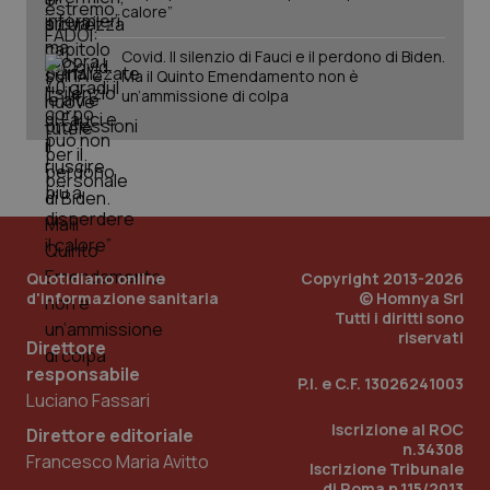
calore”
Covid. Il silenzio di Fauci e il perdono di Biden.
Ma il Quinto Emendamento non è
un’ammissione di colpa
PHPSESSID
Sessio
PHP.net
www.quotidianosanita.it
Quotidiano online
Copyright 2013-2026
d'informazione sanitaria
© Homnya Srl
Tutti i diritti sono
riservati
Direttore
responsabile
P.I. e C.F. 13026241003
Luciano Fassari
Iscrizione al ROC
Direttore editoriale
n.34308
Francesco Maria Avitto
Iscrizione Tribunale
di Roma n.115/2013