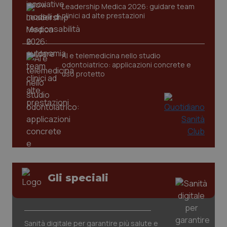
Leadership Medica 2026: guidare team
clinici ad alte prestazioni
CookieScriptConsent
5 mesi
CookieScript
settim
www.quotidianosanita.it
AI e telemedicina nello studio
odontoiatrico: applicazioni concrete e
uso protetto
tracking-sites-ironfish-
www.quotidianosanita.it
4
tracking-enable
settim
2 gior
Gli speciali
tracking-sites-ironfish-
www.quotidianosanita.it
4
session-id
settim
Sanità digitale per garantire più salute e