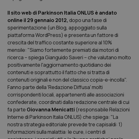
Piemonte
HIV
Il sito web di Parkinson Italia ONLUS è andato
online il 29 gennaio 2012,
dopo una fase di
Provincia Autonoma di Bolzano
Infezioni & Febbre
sperimentazione (un Blog, appoggiato sulla
piattaforma WordPress) e presenta un fattore di
crescita del traffico costante superiore al 10%
Provincia Autonoma di Trento
Ipertensione & Scompenso
mensile: "Siamo fortemente premiati dai motori di
ricerca – spiega Gianguido Saveri – che valutano molto
Puglia
Malattie rare
positivamente l'aggiornamento quotidiano dei
contenuti e soprattutto il fatto che si tratta di
Sardegna
Malattia di Crohn & Rettocolite Ulcerosa
contenuti originali e non del classico copia-e-incolla".
Fanno parte della 'Redazione Diffusa' molti
Sicilia
Neuroscienze & patologie neurodegenerative
corrispondenti locali, appartenenti alle associazioni
confederate, coordinati dalla redazione centrale di cui
Toscana
Obesità
fa parte
Giovanna Menicatti
(responsabile Relazioni
Interne di Parkinson Italia ONLUS) che spiega: "La
Umbria
Oftalmologia
nostra strategia editoriale prevede tre capisaldi: 1)
Informazioni sulla malattia: le cure, i centri di