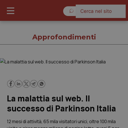
Giovedì 6 Agosto 2026
Approfondimenti
Approfondimenti
Cronache
La malattia sul web. Il
Governo e Parlamento
successo di Parkinson Italia
Regioni e Asl
12 mesi di attività, 65 mila visitatori unici, oltre 100 mila
Lavoro e Professioni