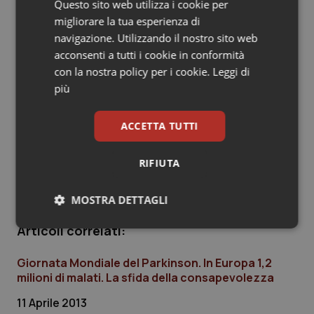
Questo sito web utilizza i cookie per
inchieste, produrre contenuti di grande utilità sociale,
Salute orale & impianti
migliorare la tua esperienza di
aumentare la qualità e la quantità dell'informazione e
navigazione. Utilizzando il nostro sito web
aiutare ancora di più le persone con Parkinson a
Sangue & coagulazione
acconsenti a tutti i cookie in conformità
migliorare sensibilmente la loro qualità di vita" conclude
con la nostra policy per i cookie.
Leggi di
Saveri.
Tiroide
più
Il sito web è stato realizzato da AfterPixel srl:
Stefano
Fumagalli
, partner e project manager, si è occupato
Tumore al seno
ACCETTA TUTTI
del coordinamento del team di lavoro,
Giorgio
Locatelli
, partner e art director, ha curato gli aspetti di
Tumore ovarico
RIFIUTA
comunicazione visiva del sito e della newsletter.
Tumori del Polmone & Testa Collo
MOSTRA DETTAGLI
Articoli correlati:
Necessari
Statistici
Marketing
Tumori gastrointestinali
Giornata Mondiale del Parkinson. In Europa 1,2
Ulcera & Reflusso
milioni di malati. La sfida della consapevolezza
11 Aprile 2013
Vaccini