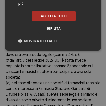
persone fisiche, alle società di persone e alle società
più
cooperative a responsabilità limitata (comma 1);
impone alle società quale oggetto esclusivo la
ACCETTA TUTTI
gestione di una farmacia limitando la qualità di socio agli
iscritti all'albo dei farmacisti (comma 2); stabilisce che
RIFIUTA
la direzione della farmacia gestita da una società sia
affidata a uno dei soci (comma 3); prevede che
MOSTRA DETTAGLI
ciascuna società possa essere titolare dell'esercizio
di non più di quattro farmacie ubicate nella provincia
Necessari
Statistici
Marketing
dove si trova la sede legale (comma 4-bis);
(c) dall’art. 7 della legge 362/1991 è stata invece
espunta la norma limitativa (comma 6) secondo cui
ciascun farmacista poteva partecipare a una sola
società;
(d) nel caso di specie una società di farmacisti (ossia la
Necessari
Statistici
Marketing
controinteressata Farmacia Stazione Garibaldi di
I cookie necessari contribuiscono a rendere fruibile il
Davide Polizzi & C. sas) avente sede legale a Milano è
sito web abilitandone funzionalità di base quali la
divenuta socio privato di minoranza in una società
navigazione sulle pagine e l'accesso alle aree
protette del sito. Il sito web non è in grado di
mista (ossia Farmacia Comunale dell’Aeroporto srl)