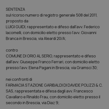
SENTENZA
Scienza e Farmaci
sul ricorso numero di registro generale 508 del 2011,
proposto da:
Studi e Analisi
LUIGI GUIDI, rappresentato e difeso dall'avv. Federico
Iacomelli, con domicilio eletto presso l’avv. Giovanni
Lettere al direttore
Branca in Brescia, via Aleardi 20/A;
Edizioni Regionali
contro
COMUNE DI ORIO AL SERIO, rappresentato e difeso
QS Pro
dall'avv. Giuseppe Franco Ferrari, con domicilio eletto
presso l’avv. Elena Pagani in Brescia, via Gramsci 30;
Professionisti Sanitari.AI
nei confronti di
FARMACIA STAZIONE GARIBALDI DI DAVIDE POLIZZI & C.
Abruzzo
QS Pro Gold
SAS, rappresentata e difesa dagli avv. Francesco
Cavallaro e Rinaldo Frau, con domicilio eletto presso il
QS Club
Newsletter
Basilicata
Artrite & artrosi
secondo in Brescia, via Diaz 9;