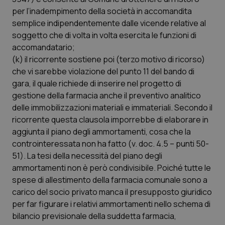
del
per l’inadempimento della società in accomandita
ute
semplice indipendentemente dalle vicende relative al
tracking-sites-
www.quotidianosanita.it
4
Que
ironfish-tracking-
settimane
imp
soggetto che di volta in volta esercita le funzioni di
named-enable
2 giorni
dal
accomandatario;
per 
sis
(k) il ricorrente sostiene poi (terzo motivo di ricorso)
sol
ute
che vi sarebbe violazione del punto 11 del bando di
ide
gara, il quale richiede di inserire nel progetto di
Wel
gestione della farmacia anche il preventivo analitico
delle immobilizzazioni materiali e immateriali. Secondo il
ricorrente questa clausola imporrebbe di elaborare in
aggiunta il piano degli ammortamenti, cosa che la
controinteressata non ha fatto (v. doc. 4.5 – punti 50-
51). La tesi della necessità del piano degli
ammortamenti non è però condivisibile. Poiché tutte le
spese di allestimento della farmacia comunale sono a
carico del socio privato manca il presupposto giuridico
per far figurare i relativi ammortamenti nello schema di
bilancio previsionale della suddetta farmacia,