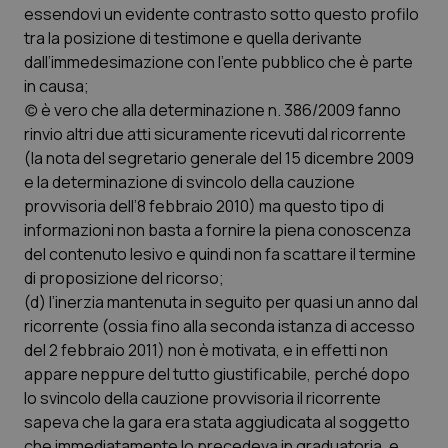
essendovi un evidente contrasto sotto questo profilo
tra la posizione di testimone e quella derivante
dall’immedesimazione con l’ente pubblico che è parte
in causa;
(c) è vero che alla determinazione n. 386/2009 fanno
rinvio altri due atti sicuramente ricevuti dal ricorrente
(la nota del segretario generale del 15 dicembre 2009
e la determinazione di svincolo della cauzione
provvisoria dell’8 febbraio 2010) ma questo tipo di
informazioni non basta a fornire la piena conoscenza
del contenuto lesivo e quindi non fa scattare il termine
di proposizione del ricorso;
(d) l’inerzia mantenuta in seguito per quasi un anno dal
ricorrente (ossia fino alla seconda istanza di accesso
del 2 febbraio 2011) non è motivata, e in effetti non
appare neppure del tutto giustificabile, perché dopo
lo svincolo della cauzione provvisoria il ricorrente
sapeva che la gara era stata aggiudicata al soggetto
che immediatamente lo precedeva in graduatoria, e