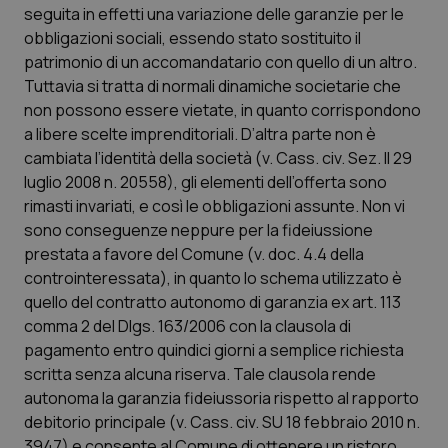
__Secure-YNID
.youtube.com
5 mesi 4
Que
seguita in effetti una variazione delle garanzie per le
settimane
imp
obbligazioni sociali, essendo stato sostituito il
You
ten
patrimonio di un accomandatario con quello di un altro.
pre
del
Tuttavia si tratta di normali dinamiche societarie che
vid
inco
non possono essere vietate, in quanto corrispondono
può
a libere scelte imprenditoriali. D’altra parte non è
det
vis
cambiata l’identità della società (v. Cass. civ. Sez. II 29
web
uti
luglio 2008 n. 20558), gli elementi dell’offerta sono
nuo
rimasti invariati, e così le obbligazioni assunte. Non vi
ver
dell
sono conseguenze neppure per la fideiussione
You
prestata a favore del Comune (v. doc. 4.4 della
YSC
Sessione
Que
Google LLC
imp
controinteressata), in quanto lo schema utilizzato è
.youtube.com
You
quello del contratto autonomo di garanzia ex art. 113
ten
vis
comma 2 del Dlgs. 163/2006 con la clausola di
vid
pagamento entro quindici giorni a semplice richiesta
__Secure-
.youtube.com
5 mesi 4
Que
scritta senza alcuna riserva. Tale clausola rende
ROLLOUT_TOKEN
settimane
imp
You
autonoma la garanzia fideiussoria rispetto al rapporto
ges
del
debitorio principale (v. Cass. civ. SU 18 febbraio 2010 n.
e d
3947) e consente al Comune di ottenere un ristoro
per