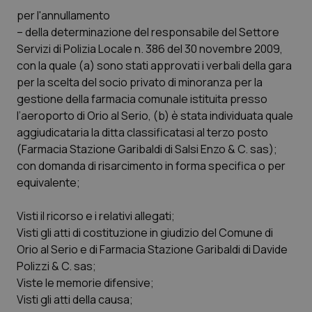
Calabria
Asma & BPCO
per l'annullamento
– della determinazione del responsabile del Settore
Campania
Car-T
Servizi di Polizia Locale n. 386 del 30 novembre 2009,
con la quale (a) sono stati approvati i verbali della gara
per la scelta del socio privato di minoranza per la
Emilia-Romagna
Colesterolo & coronaropatie
gestione della farmacia comunale istituita presso
l’aeroporto di Orio al Serio, (b) è stata individuata quale
Friuli Venezia Giulia
Dermatite Atopica
aggiudicataria la ditta classificatasi al terzo posto
(Farmacia Stazione Garibaldi di Salsi Enzo & C. sas);
Lazio
Diabete & glucometri
con domanda di risarcimento in forma specifica o per
equivalente;
Liguria
Disturbi dell’umore
Visti il ricorso e i relativi allegati;
Lombardia
Dolore
Visti gli atti di costituzione in giudizio del Comune di
Orio al Serio e di Farmacia Stazione Garibaldi di Davide
Marche
Donna & Salute
Polizzi & C. sas;
Viste le memorie difensive;
Visti gli atti della causa;
Molise
Epatiti