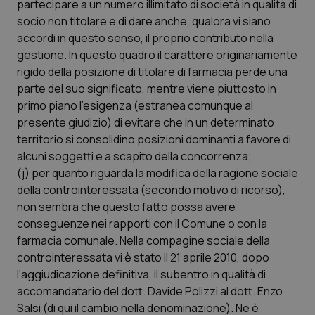
partecipare a un numero illimitato di società in qualità di
socio non titolare e di dare anche, qualora vi siano
accordi in questo senso, il proprio contributo nella
gestione. In questo quadro il carattere originariamente
rigido della posizione di titolare di farmacia perde una
parte del suo significato, mentre viene piuttosto in
Fornitore
/
primo piano l’esigenza (estranea comunque al
Nome
Scadenza
Descrizion
Dominio
presente giudizio) di evitare che in un determinato
Nome
Fornitore
/
Dominio
Scadenza
Des
_ga_0VMQEQKQ1N
.quotidianosanita.it
1 anno 1
Questo
territorio si consolidino posizioni dominanti a favore di
mese
cookie
VISITOR_INFO1_LIVE
5 mesi 4
Que
Google LLC
viene
settimane
imp
.youtube.com
alcuni soggetti e a scapito della concorrenza;
utilizzato
You
da Google
(j) per quanto riguarda la modifica della ragione sociale
ten
Analytics
pre
della controinteressata (secondo motivo di ricorso),
per
del
mantener
vid
non sembra che questo fatto possa avere
lo stato
inco
della
può
conseguenze nei rapporti con il Comune o con la
sessione.
det
farmacia comunale. Nella compagine sociale della
vis
web
controinteressata vi è stato il 21 aprile 2010, dopo
uti
nuo
l’aggiudicazione definitiva, il subentro in qualità di
ver
accomandatario del dott. Davide Polizzi al dott. Enzo
dell
You
Salsi (di qui il cambio nella denominazione). Ne è