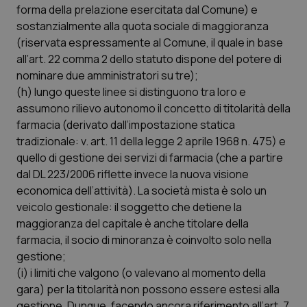
forma della prelazione esercitata dal Comune) e
sostanzialmente alla quota sociale di maggioranza
(riservata espressamente al Comune, il quale in base
all’art. 22 comma 2 dello statuto dispone del potere di
nominare due amministratori su tre);
(h) lungo queste linee si distinguono tra loro e
assumono rilievo autonomo il concetto di titolarità della
farmacia (derivato dall’impostazione statica
tradizionale: v. art. 11 della legge 2 aprile 1968 n. 475) e
quello di gestione dei servizi di farmacia (che a partire
dal DL 223/2006 riflette invece la nuova visione
economica dell’attività). La società mista è solo un
veicolo gestionale: il soggetto che detiene la
maggioranza del capitale è anche titolare della
farmacia, il socio di minoranza è coinvolto solo nella
gestione;
(i) i limiti che valgono (o valevano al momento della
gara) per la titolarità non possono essere estesi alla
gestione. Dunque, facendo ancora riferimento all’art. 7