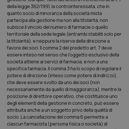
della legge 362/1991, la controinteressata, che in
PHPSESSID
Sessio
PHP.net
quanto socio di minoranza della società mista
www.quotidianosanita.it
partecipa alla gestione ma non alla titolarità, non
subisce il vincolo del numero di farmacie o quello
territoriale della sede legale (entrambi stabiliti solo per
la titolarità), e neppure la riserva della direzione a
favore dei soci. Il comma 2 del predetto art. 7 deve
essere inteso nel senso che l’oggetto esclusivo della
società attiene ai servizi di farmacia, e non a una
specifica farmacia. Il comma 3 ha lo scopo di regolare il
potere di direzione (inteso come potere di indirizzo),
che deve essere svolto da uno dei soci (non
necessariamente da quello di maggioranza), mentre la
posizione di direttore operativo, che costituisce uno
degli elementi della gestione in concreto, può essere
attribuita anche a un soggetto privo della qualità di
_ga_KM60CM4NPH
.quotidianosanita.it
1 anno
socio. La cancellazione del comma 6 permette a
mes
ciascun farmacista (persona fisica o società) di