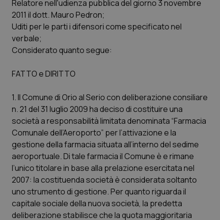
Relatore nell'udienza pubblica del giorno 3 novembre
2011 il dott. Mauro Pedron;
Piemonte
HIV
Uditi per le parti i difensori come specificato nel
verbale;
Provincia Autonoma di Bolzano
Infezioni & Febbre
Considerato quanto segue:
Provincia Autonoma di Trento
Ipertensione & Scompenso
FATTO e DIRITTO
Puglia
Malattie rare
1. Il Comune di Orio al Serio con deliberazione consiliare
n. 21 del 31 luglio 2009 ha deciso di costituire una
Sardegna
Malattia di Crohn & Rettocolite Ulcerosa
società a responsabilità limitata denominata “Farmacia
Comunale dell’Aeroporto” per l’attivazione e la
gestione della farmacia situata all’interno del sedime
Sicilia
Neuroscienze & patologie neurodegenerative
aeroportuale. Di tale farmacia il Comune è e rimane
l’unico titolare in base alla prelazione esercitata nel
Toscana
Obesità
2007: la costituenda società è considerata soltanto
uno strumento di gestione. Per quanto riguarda il
Umbria
Oftalmologia
capitale sociale della nuova società, la predetta
deliberazione stabilisce che la quota maggioritaria