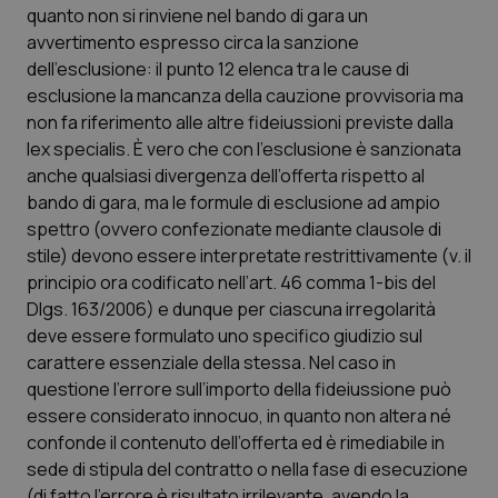
quanto non si rinviene nel bando di gara un
avvertimento espresso circa la sanzione
dell’esclusione: il punto 12 elenca tra le cause di
esclusione la mancanza della cauzione provvisoria ma
non fa riferimento alle altre fideiussioni previste dalla
lex specialis. È vero che con l’esclusione è sanzionata
anche qualsiasi divergenza dell’offerta rispetto al
bando di gara, ma le formule di esclusione ad ampio
spettro (ovvero confezionate mediante clausole di
stile) devono essere interpretate restrittivamente (v. il
principio ora codificato nell’art. 46 comma 1-bis del
Dlgs. 163/2006) e dunque per ciascuna irregolarità
deve essere formulato uno specifico giudizio sul
carattere essenziale della stessa. Nel caso in
questione l’errore sull’importo della fideiussione può
essere considerato innocuo, in quanto non altera né
confonde il contenuto dell’offerta ed è rimediabile in
sede di stipula del contratto o nella fase di esecuzione
(di fatto l’errore è risultato irrilevante, avendo la