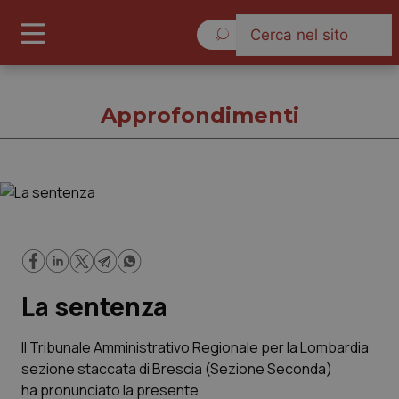
Venerdì 7 Agosto 2026
Approfondimenti
Approfondimenti
Cronache
La sentenza
Governo e Parlamento
Regioni e Asl
Il Tribunale Amministrativo Regionale per la Lombardia
sezione staccata di Brescia (Sezione Seconda)
ha pronunciato la presente
Lavoro e Professioni