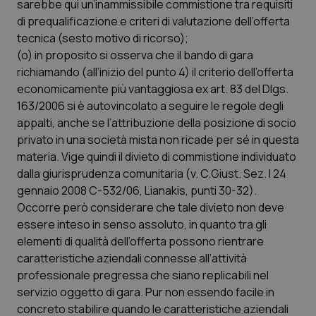
sarebbe qui un’inammissibile commistione tra requisiti
di prequalificazione e criteri di valutazione dell’offerta
tecnica (sesto motivo di ricorso);
(o) in proposito si osserva che il bando di gara
richiamando (all’inizio del punto 4) il criterio dell’offerta
economicamente più vantaggiosa ex art. 83 del Dlgs.
163/2006 si è autovincolato a seguire le regole degli
appalti, anche se l’attribuzione della posizione di socio
privato in una società mista non ricade per sé in questa
materia. Vige quindi il divieto di commistione individuato
dalla giurisprudenza comunitaria (v. C.Giust. Sez. I 24
gennaio 2008 C-532/06, Lianakis, punti 30-32).
Occorre però considerare che tale divieto non deve
essere inteso in senso assoluto, in quanto tra gli
elementi di qualità dell’offerta possono rientrare
caratteristiche aziendali connesse all’attività
professionale pregressa che siano replicabili nel
servizio oggetto di gara. Pur non essendo facile in
concreto stabilire quando le caratteristiche aziendali