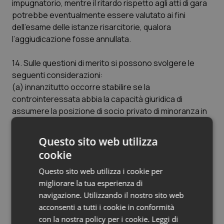
impugnatorio, mentre il ritardo rispetto agli atti di gara
potrebbe eventualmente essere valutato ai fini
dell’esame delle istanze risarcitorie, qualora
l’aggiudicazione fosse annullata.
14. Sulle questioni di merito si possono svolgere le
seguenti considerazioni:
(a) innanzitutto occorre stabilire se la
controinteressata abbia la capacità giuridica di
assumere la posizione di socio privato di minoranza in
una società mista costituita per la gestione di una
farmacia comunale (primo motivo di ricorso). A tale
Questo sito web utilizza
scopo devono essere esaminate le norme che
cookie
regolano la gestione delle farmacie private da parte
delle società, non disponendo le farmacie comunali
Questo sito web utilizza i cookie per
sotto questo profilo di una disciplina di favore;
migliorare la tua esperienza di
(b) l’art. 7 della legge 362/1991 (dopo le modifiche
navigazione. Utilizzando il nostro sito web
introdotte dall'art. 5 del DL 4 luglio 2006 n. 223) riserva
acconsenti a tutti i cookie in conformità
la titolarità dell'esercizio delle farmacie private alle
con la nostra policy per i cookie.
Leggi di