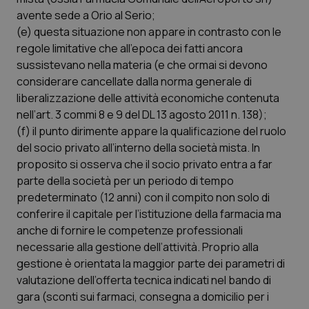
funzionare correttamente senza questi cookie.
avente sede a Orio al Serio;
Nome
Fornitore
/
Dominio
Scaden
(e) questa situazione non appare in contrasto con le
regole limitative che all’epoca dei fatti ancora
VISITOR_PRIVACY_METADATA
5 mesi
YouTube
settim
.youtube.com
sussistevano nella materia (e che ormai si devono
considerare cancellate dalla norma generale di
liberalizzazione delle attività economiche contenuta
nell’art. 3 commi 8 e 9 del DL 13 agosto 2011 n. 138);
(f) il punto dirimente appare la qualificazione del ruolo
del socio privato all’interno della società mista. In
proposito si osserva che il socio privato entra a far
parte della società per un periodo di tempo
predeterminato (12 anni) con il compito non solo di
conferire il capitale per l’istituzione della farmacia ma
anche di fornire le competenze professionali
necessarie alla gestione dell’attività. Proprio alla
gestione è orientata la maggior parte dei parametri di
CookieScriptConsent
5 mesi
CookieScript
valutazione dell’offerta tecnica indicati nel bando di
settim
www.quotidianosanita.it
gara (sconti sui farmaci, consegna a domicilio per i