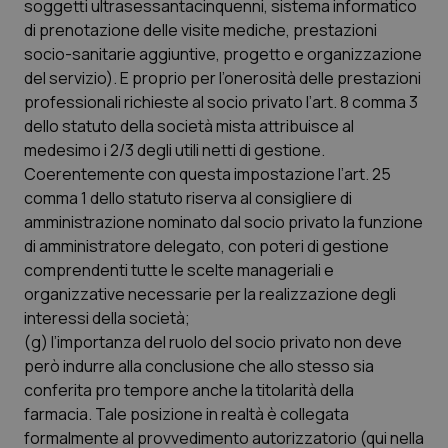
soggetti ultrasessantacinquenni, sistema informatico
di prenotazione delle visite mediche, prestazioni
socio-sanitarie aggiuntive, progetto e organizzazione
del servizio). E proprio per l’onerosità delle prestazioni
professionali richieste al socio privato l’art. 8 comma 3
dello statuto della società mista attribuisce al
medesimo i 2/3 degli utili netti di gestione.
Coerentemente con questa impostazione l’art. 25
comma 1 dello statuto riserva al consigliere di
tracking-sites-ironfish-
www.quotidianosanita.it
4
tracking-enable
settim
amministrazione nominato dal socio privato la funzione
2 gior
di amministratore delegato, con poteri di gestione
comprendenti tutte le scelte manageriali e
organizzative necessarie per la realizzazione degli
tracking-sites-ironfish-
www.quotidianosanita.it
4
interessi della società;
session-id
settim
2 gior
(g) l’importanza del ruolo del socio privato non deve
però indurre alla conclusione che allo stesso sia
conferita pro tempore anche la titolarità della
farmacia. Tale posizione in realtà è collegata
_ga
1 anno
Google LLC
formalmente al provvedimento autorizzatorio (qui nella
mes
.quotidianosanita.it