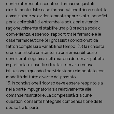
controinteressata, sconti sui farmaci acquistati
direttamente dalle case farmaceutiche il ricorrente): la
commissione ha evidentemente apprezzato i benefici
per la collettività di entrambe le soluzioni evitando
ragionevolmente di stabilire una più precisa scala di
convenienza, essendo i rapporti tra le farmacie e le
case farmaceutiche (e i grossisti) condizionati da
fattori complessi e variabili nel tempo; (5) la richiesta
di un contributo una tantum è una prassi diffusa e
considerata legittima nella materia dei servizi pubblici,
in particolare quando si tratta di servizi di nuova
istituzione o quando il servizio viene reimpostato con
modalità del tutto diverse dal passato.
15. In conclusione il ricorso deve essere respinto sia
nella parte impugnatoria sia relativamente alle
domande risarcitorie. La complessità di alcune
questioni consente l’integrale compensazione delle
spese tra le parti.