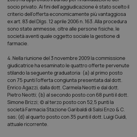
socio privato. Ai fini dell’aggiudicazione è stato scelto il
Salute orale & impianti
criterio dell’offerta economicamente più vantaggiosa
ex art. 83 del Dlgs. 12 aprile 2006 n. 163. Alla procedura
Sangue & coagulazione
sono state ammesse, oltre alle persone fisiche, le
società aventi quale oggetto sociale la gestione di
Tiroide
farmacie.
Tumore al seno
4. Nella riunione del 3 novembre 2009 la commissione
giudicatrice ha esaminato le quattro offerte pervenute
Tumore ovarico
stilando la seguente graduatoria: (a) al primo posto
con 75 punti l’offerta congiunta presentata dal dott.
Tumori del Polmone & Testa Collo
Enrico Agazzi, dalla dott. Carmela Neotti e dal dott.
Pietro Neotti; (b) al secondo posto con 68 punti il dott.
Simone Brizzi; (c) al terzo posto con 52,5 punti la
Tumori gastrointestinali
società Farmacia Stazione Garibaldi di Salsi Enzo & C.
sas; (d) al quarto posto con 35 punti il dott. Luigi Guidi,
Ulcera & Reflusso
attuale ricorrente.
Vaccini