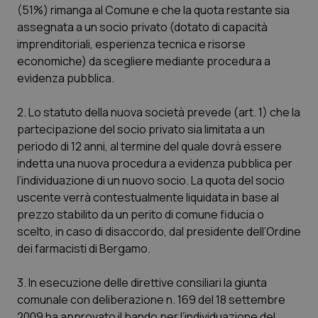
Valle D’Aosta
Oncodermatologia
(51%) rimanga al Comune e che la quota restante sia
assegnata a un socio privato (dotato di capacità
Veneto
Oncoematologia
imprenditoriali, esperienza tecnica e risorse
economiche) da scegliere mediante procedura a
Oncologia & Nutrizione
evidenza pubblica.
2. Lo statuto della nuova società prevede (art. 1) che la
Psoriasi & pelle
partecipazione del socio privato sia limitata a un
periodo di 12 anni, al termine del quale dovrà essere
Quotidiano Cardiologia
indetta una nuova procedura a evidenza pubblica per
l’individuazione di un nuovo socio. La quota del socio
Quotidiano Chirurgia
uscente verrà contestualmente liquidata in base al
prezzo stabilito da un perito di comune fiducia o
Quotidiano Oncologia
scelto, in caso di disaccordo, dal presidente dell’Ordine
dei farmacisti di Bergamo.
Quotidiano Pediatria
3. In esecuzione delle direttive consiliari la giunta
Rene & patologie urogenitali
comunale con deliberazione n. 169 del 18 settembre
2009 ha approvato il bando per l’individuazione del