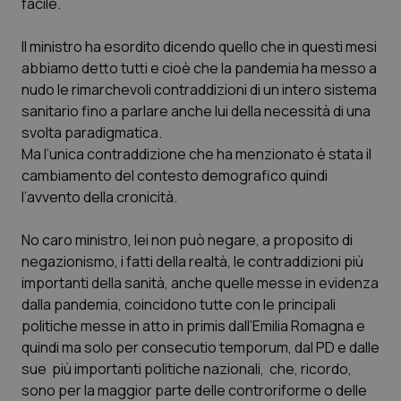
facile.
Piemonte
HIV
Il ministro ha esordito dicendo quello che in questi mesi
abbiamo detto tutti e cioè che la pandemia ha messo a
Provincia Autonoma di Bolzano
Infezioni & Febbre
nudo le rimarchevoli contraddizioni di un intero sistema
sanitario fino a parlare anche lui della necessità di una
Provincia Autonoma di Trento
Ipertensione & Scompenso
svolta paradigmatica.
Ma l’unica contraddizione che ha menzionato è stata il
Puglia
Malattie rare
cambiamento del contesto demografico quindi
l’avvento della cronicità.
Sardegna
Malattia di Crohn & Rettocolite Ulcerosa
No caro ministro, lei non può negare, a proposito di
negazionismo, i fatti della realtà, le contraddizioni più
Sicilia
Neuroscienze & patologie neurodegenerative
importanti della sanità, anche quelle messe in evidenza
dalla pandemia, coincidono tutte con le principali
Toscana
Obesità
politiche messe in atto in primis dall’Emilia Romagna e
quindi ma solo per
consecutio temporum
, dal PD e dalle
Umbria
Oftalmologia
sue più importanti politiche nazionali, che, ricordo,
sono per la maggior parte delle controriforme o delle