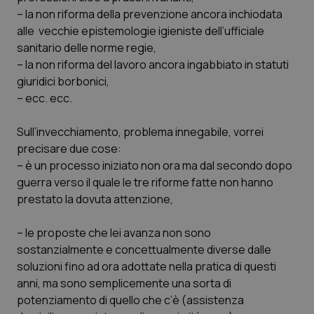
– la non riforma della prevenzione ancora inchiodata
Salute orale & impianti
alle vecchie epistemologie igieniste dell’ufficiale
sanitario delle norme regie,
Sangue & coagulazione
– la non riforma del lavoro ancora ingabbiato in statuti
giuridici borbonici,
Tiroide
– ecc. ecc.
Tumore al seno
Sull’invecchiamento, problema innegabile, vorrei
precisare due cose:
Tumore ovarico
– è un processo iniziato non ora ma dal secondo dopo
guerra verso il quale le tre riforme fatte non hanno
Tumori del Polmone & Testa Collo
prestato la dovuta attenzione,
– le proposte che lei avanza non sono
Tumori gastrointestinali
sostanzialmente e concettualmente diverse dalle
soluzioni fino ad ora adottate nella pratica di questi
Ulcera & Reflusso
anni, ma sono semplicemente una sorta di
potenziamento di quello che c’è (assistenza
Vaccini