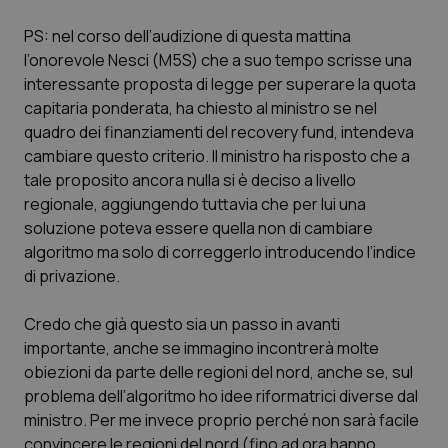
PS: nel corso dell’audizione di questa mattina
CookieScriptConsent
5 mesi
CookieScript
l’onorevole Nesci (M5S) che a suo tempo scrisse una
settim
www.quotidianosanita.it
interessante proposta di legge per superare la quota
capitaria ponderata, ha chiesto al ministro se nel
quadro dei finanziamenti del recovery fund, intendeva
cambiare questo criterio. Il ministro ha risposto che a
tale proposito ancora nulla si è deciso a livello
regionale, aggiungendo tuttavia che per lui una
soluzione poteva essere quella non di cambiare
algoritmo ma solo di correggerlo introducendo l’indice
di privazione.
tracking-sites-ironfish-
www.quotidianosanita.it
4
tracking-enable
settim
Credo che già questo sia un passo in avanti
2 gior
importante, anche se immagino incontrerà molte
obiezioni da parte delle regioni del nord, anche se, sul
problema dell’algoritmo ho idee riformatrici diverse dal
tracking-sites-ironfish-
www.quotidianosanita.it
4
ministro. Per me invece proprio perché non sarà facile
session-id
settim
2 gior
convincere le regioni del nord (fino ad ora hanno