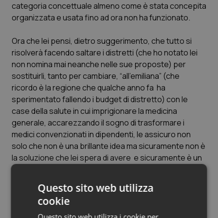
categoria concettuale almeno come è stata concepita
organizzata e usata fino ad ora non ha funzionato.
Ora che lei pensi, dietro suggerimento, che tutto si
risolverà facendo saltare i distretti (che ho notato lei
non nomina mai neanche nelle sue proposte) per
sostituirli, tanto per cambiare, “all’emiliana” (che
ricordo è la regione che qualche anno fa ha
sperimentato fallendo i budget di distretto) con le
case della salute in cui imprigionare la medicina
generale, accarezzando il sogno di trasformare i
medici convenzionati in dipendenti, le assicuro non
solo che non è una brillante idea ma sicuramente non è
la soluzione che lei spera di avere e sicuramente è un
buttare i soldi che avremo dalla finestra. Quanto ai
medici di famiglia ma quando vi deciderete a fare loro
Questo sito web utilizza
una proposta seria?
cookie
Le case della salute altro non sono che un ritorno ai
Questo sito web utilizza i cookie per