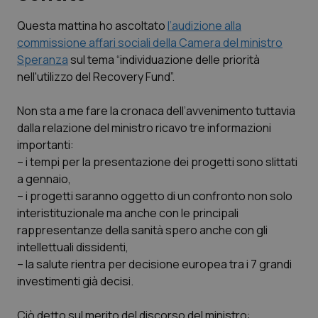
Questa mattina ho ascoltato
l’audizione alla
Scienza e Farmaci
commissione affari sociali della Camera del ministro
Speranza
sul tema “
individuazione delle priorità
Studi e Analisi
nell'utilizzo del
Recovery Fund
”.
Lettere al direttore
Non sta a me fare la cronaca dell’avvenimento tuttavia
dalla relazione del ministro ricavo tre informazioni
Edizioni Regionali
importanti:
– i tempi per la presentazione dei progetti sono slittati
a gennaio,
QS Pro
– i progetti saranno oggetto di un confronto non solo
interistituzionale ma anche con le principali
Professionisti Sanitari.AI
rappresentanze della sanità spero anche con gli
intellettuali dissidenti,
Abruzzo
QS Pro Gold
– la salute rientra per decisione europea tra i 7 grandi
investimenti già decisi.
QS Club
Newsletter
Basilicata
Artrite & artrosi
Ciò detto sul merito del discorso del ministro: