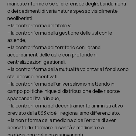
Valle D’Aosta
Oncodermatologia
mancate riforme o se si preferisce degli sbandamenti
o dei cedimenti di varia natura spesso visibilmente
Veneto
Oncoematologia
neoliberisti:
– la controriforma del titolo V,
Oncologia & Nutrizione
– la controriforma della gestione delle usl con le
aziende,
– la controriforma del territorio con i grandi
Psoriasi & pelle
accorpamenti delle usl e con profonde ri-
centralizzazioni gestionali,
Quotidiano Cardiologia
– la controriforma della mutualità volontaria i fondi sono
stai persino incentivati,
Quotidiano Chirurgia
– la controriforma dell’universalismo mettendo in
campo politiche inique di distribuzione delle risorse
Quotidiano Oncologia
spaccando l’Italia in due,
– la controriforma del decentramento ammnistrativo
Quotidiano Pediatria
previsto dalla 833 cioè il regionalismo differenziato,
– la non riforma della medicina cioè l’errore di aver
Rene & patologie urogenitali
pensato di riformare la sanità a medicina e a
professioni cioè a prassi invarianti,