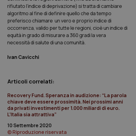
rifiutato l’indice di deprivazione) si tratta di cambiare
algoritmo al fine di definire quello che da tempo
preferisco chiamare un vero e proprio indice di
_ga
1 anno
Google LLC
occorrenza, valido per tutte le regioni, cioè un indice di
mes
.quotidianosanita.it
equità in grado di misurare a 360 gradi la vera
necessità di salute di una comunità.
Ivan Cavicchi
Articoli correlati:
Recovery Fund. Speranza in audizione: “La parola
chiave deve essere prossimità. Nei prossimi anni
da privati investimenti per 1.000 miliardi di euro.
L’Italia sia attrattiva”
10 Settembre 2020
© Riproduzione riservata