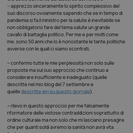
Calabria
Asma & BPCO
– apprezzo sinceramente lo spirito complessivo del
suo discorso ovviamente sapendo che se in tempo di
Campania
Car-T
pandemia si fa il ministro per la salute è inevitabile se
non obbligatorio fare del tema salute un grande
cavallo di battaglia politico. Per me e per molti come
Emilia-Romagna
Colesterolo & coronaropatie
me, sono 50 anni che lo è nonostante le tante politiche
avverse con le quali ci siamo scontrati,
Friuli Venezia Giulia
Dermatite Atopica
– confermo tutte le mie perplessità non solo sulle
Lazio
Diabete & glucometri
proposte ma sul suo approccio che continuo a
considerare insufficiente e inadeguato (quelle
Liguria
Disturbi dell’umore
descritte nel mio blog del 7 settembre e
quelle
descritte ieri su questo giornale
),
Lombardia
Dolore
– rilevo in questo approccio per me falsamente
Marche
Donna & Salute
riformatore delle vistose contraddizioni soprattutto di
ordine culturale ma non solo che mi lasciano presagire
che per quanti soldi avremo la sanità non avrà vita
Molise
Epatiti