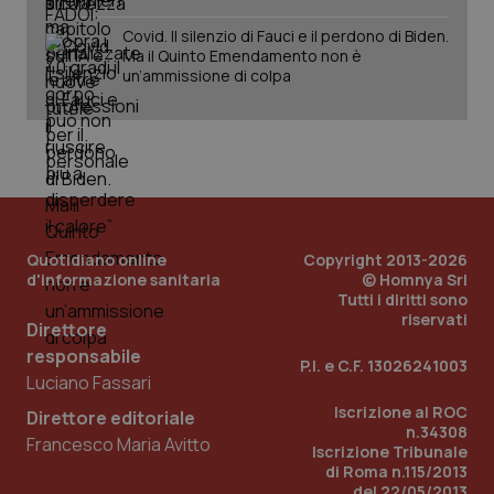
__Secure-
.youtube.com
5 mesi 4
Que
ROLLOUT_TOKEN
settimane
imp
Covid. Il silenzio di Fauci e il perdono di Biden.
You
Ma il Quinto Emendamento non è
ges
un’ammissione di colpa
del
e d
per
del
ute
tracking-sites-
www.quotidianosanita.it
4
Que
ironfish-tracking-
settimane
imp
named-enable
2 giorni
dal
per 
sis
sol
Quotidiano online
Copyright 2013-2026
ute
d'informazione sanitaria
© Homnya Srl
ide
Wel
Tutti i diritti sono
riservati
Direttore
responsabile
P.I. e C.F. 13026241003
Luciano Fassari
Iscrizione al ROC
Direttore editoriale
n.34308
Francesco Maria Avitto
Iscrizione Tribunale
di Roma n.115/2013
del 22/05/2013