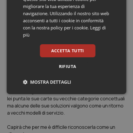
poliambulatori territoriali dell’Inam che conosco bene
migliorare la tua esperienza di
per avervi lavorato da giovane, quindi non proprio una
navigazione. Utilizzando il nostro sito web
idea nuova di zecca, e il distretto sul quale da anni
acconsenti a tutti i cookie in conformità
anch’io medito un ripensamento, merita una analisi ben
con la nostra policy per i cookie.
Leggi di
più impegnativa di quella che fanno coloro che lo
più
stanno mettendo in liquidazione. A questo proposito
faccio notare che tornare alla medicina scolastica,
ACCETTA TUTTI
sempre di ritorno indietro si tratta e come per le case
della salute è un altro modo per negare il distretto.
RIFIUTA
Anzi mi meraviglio come mai Card non faccia sentire la
sua voce.
MOSTRA DETTAGLI
Insomma signor ministro vedo e constato non solo che
Necessari
Statistici
Marketing
lei punta le sue carte su vecchie categorie concettuali
ma alcune delle sue soluzioni valgono come un ritorno
a vecchi modelli di servizio.
Capirà che per me è difficile riconoscerla come un