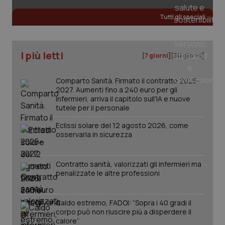
web
uti
Tutti gli speciali
nuo
ver
dell
You
I più letti
__Secure-YNID
.youtube.com
5 mesi 4
Que
[7 giorni]
[30 giorni]
settimane
imp
You
ten
Comparto Sanità. Firmato il contratto 2025-
pre
2027. Aumenti fino a 240 euro per gli
del
vid
infermieri, arriva il capitolo sull'IA e nuove
inco
tutele per il personale
può
det
Eclissi solare del 12 agosto 2026, come
vis
web
osservarla in sicurezza
uti
nuo
ver
dell
Contratto sanità, valorizzati gli infermieri ma
You
penalizzate le altre professioni
YSC
Sessione
Que
Google LLC
imp
.youtube.com
You
Caldo estremo, FADOI: “Sopra i 40 gradi il
ten
vis
corpo può non riuscire più a disperdere il
vid
calore”