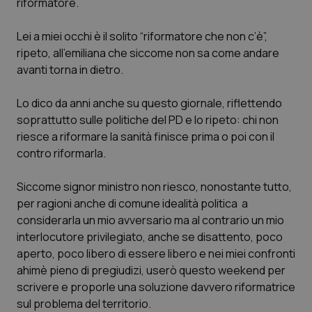
riformatore.
Necessari
Statistici
Marketing
I cookie necessari contribuiscono a rendere fruibile il
Lei a miei occhi è il solito “riformatore che non c’è”,
sito web abilitandone funzionalità di base quali la
ripeto, all’emiliana che siccome non sa come andare
navigazione sulle pagine e l'accesso alle aree
protette del sito. Il sito web non è in grado di
avanti torna in dietro.
funzionare correttamente senza questi cookie.
Nome
Fornitore
/
Dominio
Scaden
Lo dico da anni anche su questo giornale, riflettendo
soprattutto sulle politiche del PD e lo ripeto: chi non
VISITOR_PRIVACY_METADATA
5 mesi
YouTube
settim
.youtube.com
riesce a riformare la sanità finisce prima o poi con il
contro riformarla.
Siccome signor ministro non riesco, nonostante tutto,
per ragioni anche di comune idealità politica a
considerarla un mio avversario ma al contrario un mio
interlocutore privilegiato, anche se disattento, poco
aperto, poco libero di essere libero e nei miei confronti
ahimè pieno di pregiudizi, userò questo weekend per
scrivere e proporle una soluzione davvero riformatrice
sul problema del territorio.