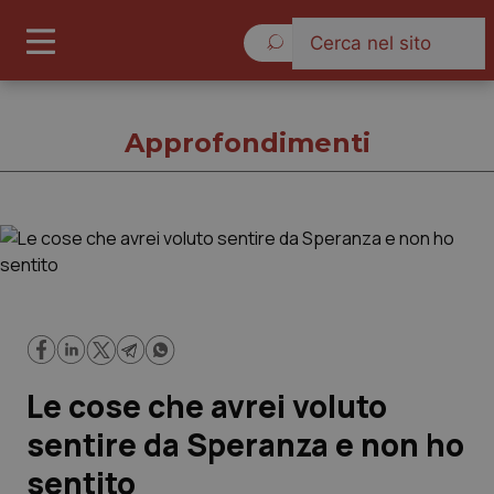
Giovedì 6 Agosto 2026
Approfondimenti
Approfondimenti
Cronache
Governo e Parlamento
Le cose che avrei voluto
Regioni e Asl
sentire da Speranza e non ho
sentito
Lavoro e Professioni