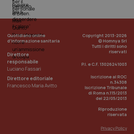
tracking-sites-ironfish-
www.quotidianosanita.it
4
tracking-enable
settim
2 gior
Quotidiano online
Copyright 2013-2026
tracking-sites-ironfish-
www.quotidianosanita.it
4
d'informazione sanitaria
© Homnya Srl
session-id
settim
Tutti i diritti sono
2 gior
riservati
Direttore
responsabile
P.I. e C.F. 13026241003
Luciano Fassari
_ga
1 anno
Google LLC
Iscrizione al ROC
mes
.quotidianosanita.it
Direttore editoriale
n.34308
Francesco Maria Avitto
Iscrizione Tribunale
di Roma n.115/2013
del 22/05/2013
Riproduzione
riservata
Privacy Policy