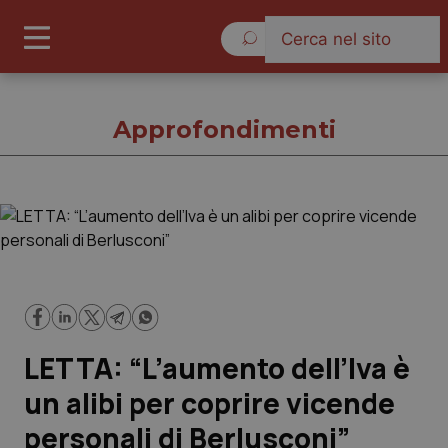
Venerdì 7 Agosto 2026
Approfondimenti
Approfondimenti
Cronache
Governo e Parlamento
LETTA: “L’aumento dell’Iva è
Regioni e Asl
un alibi per coprire vicende
personali di Berlusconi”
Lavoro e Professioni