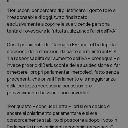
“Berlusconi per cercare di giustificare il gesto folle e
Scienza e Farmaci
irresponsabile di oggi, tutto finalizzato
esclusivamente a coprire le sue vicende personali,
Studi e Analisi
tenta di rovesciare la frittata utilizzando l'alibi dell'IVA”.
Lettere al direttore
Così il presidente del Consiglio
Enrico Letta
dopo la
decisione delle dimissioni da parte dei ministri del PDL.
Edizioni Regionali
“La responsabilità dell'aumento dell'IVA – prosegue – è
invece proprio di Berlusconi e della sua decisione di far
dimettere i propri parlamentari mercoledì, fatto senza
QS Pro
precedenti, che priva il Parlamento e la maggioranza
della certezza necessaria per assumere
Professionisti Sanitari.AI
provvedimenti che vanno poi convertiti”.
Abruzzo
QS Pro Gold
“Per questo – conclude Letta – ieri si era deciso di
andare al chiarimento parlamentare e si era
QS Club
Newsletter
Basilicata
Artrite & artrosi
concordemente stabilito di posporre a dopo il voto in
Parlamento i provvedimenti economici necessari. Gli