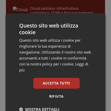
Piemonte
HIV
Cloud sanitario: infrastrutture,
compliance, GDPR e Risk management
Provincia Autonoma di Bolzano
Infezioni & Febbre
Questo sito web utilizza
cookie
Gestione dell'Ipertensione resistente:
Provincia Autonoma di Trento
Ipertensione & Scompenso
dalle Linee Guida alle terapie innovative
Questo sito web utilizza i cookie per
migliorare la tua esperienza di
Puglia
Malattie rare
navigazione. Utilizzando il nostro sito web
Leadership Infermieristica 2026: nuovi
acconsenti a tutti i cookie in conformità
Sardegna
Malattia di Crohn & Rettocolite Ulcerosa
modelli di responsabilità e autonomia
con la nostra policy per i cookie.
Leggi di
più
Sicilia
Neuroscienze & patologie neurodegenerative
Leadership Medica 2026: guidare team
ACCETTA TUTTI
clinici ad alte prestazioni
Toscana
Obesità
RIFIUTA
Umbria
Oftalmologia
AI e telemedicina nello studio
odontoiatrico: applicazioni concrete e
MOSTRA DETTAGLI