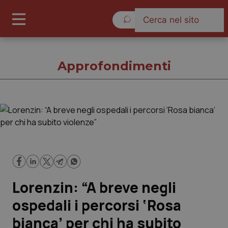
Venerdì 7 Agosto 2026
Approfondimenti
Approfondimenti
Cronache
Governo e Parlamento
Lorenzin: “A breve negli
Regioni e Asl
ospedali i percorsi ‘Rosa
bianca’ per chi ha subito
Lavoro e Professioni