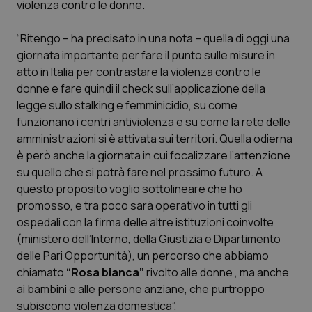
violenza contro le donne.
Calabria
Asma & BPCO
“Ritengo – ha precisato in una nota – quella di oggi una
Campania
Car-T
giornata importante per fare il punto sulle misure in
atto in Italia per contrastare la violenza contro le
Emilia-Romagna
Colesterolo & coronaropatie
donne e fare quindi il check sull’applicazione della
legge sullo stalking e femminicidio, su come
Friuli Venezia Giulia
Dermatite Atopica
funzionano i centri antiviolenza e su come la rete delle
amministrazioni si è attivata sui territori. Quella odierna
Lazio
Diabete & glucometri
è però anche la giornata in cui focalizzare l’attenzione
su quello che si potrà fare nel prossimo futuro. A
questo proposito voglio sottolineare che ho
Liguria
Disturbi dell’umore
promosso, e tra poco sarà operativo in tutti gli
ospedali con la firma delle altre istituzioni coinvolte
Lombardia
Dolore
(ministero dell’Interno, della Giustizia e Dipartimento
delle Pari Opportunità), un percorso che abbiamo
Marche
Donna & Salute
chiamato
“Rosa bianca”
rivolto alle donne , ma anche
ai bambini e alle persone anziane, che purtroppo
Molise
Epatiti
subiscono violenza domestica”.