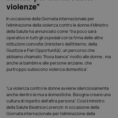
violenze”
Scienza e Farmaci
In occasione della Giornata internazionale per
l’eliminazione della violenza contro le donne il Ministro
Studi e Analisi
della Salute ha annunciato come “tra poco sarà
operativo in tutti gli ospedali con la firma delle altre
Lettere al direttore
istituzioni coinvolte (ministero dell’Interno, della
Giustizia e Pari Opportunità), un percorso che
Edizioni Regionali
abbiamo chiamato “Rosa bianca” rivolto alle donne , ma
anche ai bambini e alle persone anziane, che
QS Pro
purtroppo subiscono violenza domestica”.
Professionisti Sanitari.AI
“La violenza contro le donne avviene silenziosamente
Abruzzo
QS Pro Gold
anche dentro le mura domestiche. Bisogna creare una
cultura di rispetto dell’altra persona”. Così il ministro
QS Club
Newsletter
della Salute Beatrice Lorenzin in occasione della
Basilicata
Artrite & artrosi
Giornata internazionale per l’eliminazione della