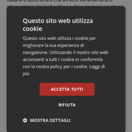
Valle D’Aosta
Oncodermatologia
strumento in più molto utile per fare sinergia e sistema
a contrasto di questo drammatico fenomeno”.
Veneto
Oncoematologia
Questo sito web utilizza
cookie
Oncologia & Nutrizione
Articoli correlati:
Questo sito web utilizza i cookie per
migliorare la tua esperienza di
Psoriasi & pelle
Giornata Mondiale contro la Violenza sulle Donne.
navigazione. Utilizzando il nostro sito web
Da Milano l’allarme: aumentano i casi
acconsenti a tutti i cookie in conformità
Quotidiano Cardiologia
con la nostra policy per i cookie.
Leggi di
25 Novembre 2013
più
© Riproduzione riservata
Quotidiano Chirurgia
ACCETTA TUTTI
Quotidiano Oncologia
Ultime analisi e review da QS Pro
RIFIUTA
Gold
Quotidiano Pediatria
MOSTRA DETTAGLI
Cloud sanitario: infrastrutture,
Rene & patologie urogenitali
compliance, GDPR e Risk management