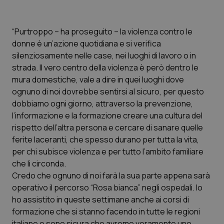
Piemonte
HIV
“Purtroppo – ha proseguito – la violenza contro le
Provincia Autonoma di Bolzano
Infezioni & Febbre
donne è un’azione quotidiana e si verifica
silenziosamente nelle case, nei luoghi di lavoro o in
strada. Il vero centro della violenza è però dentro le
Provincia Autonoma di Trento
Ipertensione & Scompenso
mura domestiche, vale a dire in quei luoghi dove
ognuno di noi dovrebbe sentirsi al sicuro, per questo
Puglia
Malattie rare
dobbiamo ogni giorno, attraverso la prevenzione,
l’informazione e la formazione creare una cultura del
Sardegna
Malattia di Crohn & Rettocolite Ulcerosa
rispetto dell’altra persona e cercare di sanare quelle
ferite laceranti, che spesso durano per tutta la vita,
Sicilia
Neuroscienze & patologie neurodegenerative
per chi subisce violenza e per tutto l’ambito familiare
che li circonda.
Toscana
Obesità
Credo che ognuno di noi farà la sua parte appena sarà
operativo il percorso “Rosa bianca” negli ospedali. Io
Umbria
Oftalmologia
ho assistito in queste settimane anche ai corsi di
formazione che si stanno facendo in tutte le regioni
italiane e sono sicura che avremo veramente uno