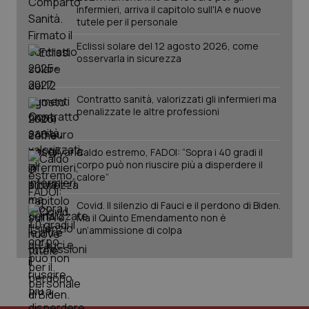
infermieri, arriva il capitolo sull'IA e nuove
2 gior
tutele per il personale
Eclissi solare del 12 agosto 2026, come
osservarla in sicurezza
tracking-sites-ironfish-
www.quotidianosanita.it
4
session-id
settim
2 gior
Contratto sanità, valorizzati gli infermieri ma
penalizzate le altre professioni
_ga
1 anno
Google LLC
Caldo estremo, FADOI: “Sopra i 40 gradi il
mes
.quotidianosanita.it
corpo può non riuscire più a disperdere il
calore”
Covid. Il silenzio di Fauci e il perdono di Biden.
Ma il Quinto Emendamento non è
un’ammissione di colpa