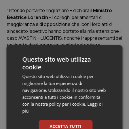
Valle D’Aosta
Oncodermatologia
"Intendo pertanto ringraziare – dichiara il
Ministro
Veneto
Oncoematologia
Beatrice Lorenzin
– i colleghi parlamentari di
maggioranza e di opposizione che, con i loro atti di
Oncologia & Nutrizione
sindacato ispettivo hanno portato alla mia attenzione il
caso AVASTIN – LUCENTIS, nonché i rappresentanti dei
pazienti e degli operatori sanitari del settore,
Psoriasi & pelle
rassicurandoli che continuerò a fare tutto quanto nelle
Questo sito web utilizza
mie prerogative di Ministro della Salute affinché si
Quotidiano Cardiologia
faccia completa luce sulla vicenda e vengano adottate
cookie
dagli Enti preposti le decisioni più idonee a tutela della
Quotidiano Chirurgia
Questo sito web utilizza i cookie per
salute dei pazienti".
migliorare la tua esperienza di
navigazione. Utilizzando il nostro sito web
Quotidiano Oncologia
acconsenti a tutti i cookie in conformità
Articoli correlati:
con la nostra policy per i cookie.
Leggi di
Quotidiano Pediatria
più
Antitrust. Maximulta di oltre 90 milioni ciascuno a
Rene & patologie urogenitali
Roche e Novartis per il caso “Avastin”. “Illeciti
ACCETTA TUTTI
molto gravi a danno Ssn”. Lorenzin annuncia