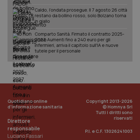
Caldo, l’ondata prosegue. Il 7 agosto 26 città
restano da bollino rosso, solo Bolzano torna
in giallo
Comparto Sanità. Firmato il contratto 2025-
2027. Aumenti fino a 240 euro per gli
infermieri, arriva il capitolo sull'IA e nuove
tutele per il personale
Quotidiano online
Copyright 2013-2026
d'informazione sanitaria
© Homnya Srl
Tutti i diritti sono
riservati
Direttore
PHPSESSID
Sessio
PHP.net
responsabile
www.quotidianosanita.it
P.I. e C.F. 13026241003
Luciano Fassari