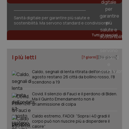
Sanità digitale per garantire più salute e
sostenibilità. Ma servono standard e condivisione
tracking-sites-ironfish-
www.quotidianosanita.it
4
Tutti gli speciali
tracking-enable
settim
2 gior
I più letti
[7 giorni]
[30 giorni]
tracking-sites-ironfish-
www.quotidianosanita.it
4
session-id
settim
Caldo, segnali di lenta ritirata dell'ondata: il 7
2 gior
agosto restano 26 città da bollino rosso, l'8
scendono a 19
Covid. Il silenzio di Fauci e il perdono di Biden.
Ma il Quinto Emendamento non è
_ga
1 anno
Google LLC
mes
un’ammissione di colpa
.quotidianosanita.it
Caldo estremo, FADOI: “Sopra i 40 gradi il
corpo può non riuscire più a disperdere il
calore”