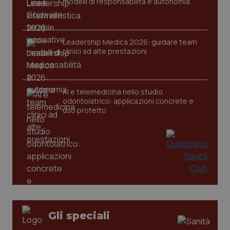
modelli di responsabilità e autonomia
settim
.youtube.com
Leadership Medica 2026: guidare team
clinici ad alte prestazioni
AI e telemedicina nello studio
odontoiatrico: applicazioni concrete e
uso protetto
CookieScriptConsent
5 mesi
CookieScript
settim
www.quotidianosanita.it
Gli speciali