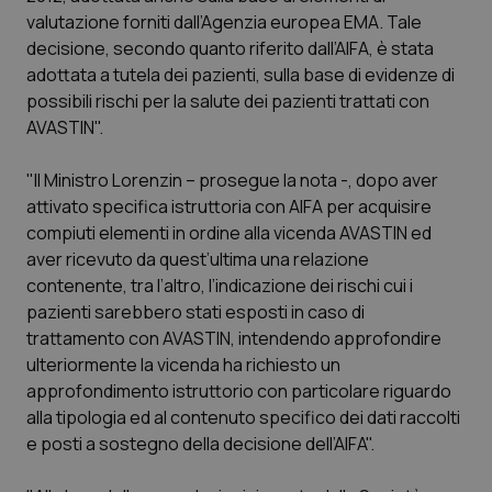
Calabria
Asma & BPCO
valutazione forniti dall’Agenzia europea EMA. Tale
decisione, secondo quanto riferito dall’AIFA, è stata
Campania
Car-T
adottata a tutela dei pazienti, sulla base di evidenze di
possibili rischi per la salute dei pazienti trattati con
AVASTIN".
Emilia-Romagna
Colesterolo & coronaropatie
"Il Ministro Lorenzin – prosegue la nota -, dopo aver
Friuli Venezia Giulia
Dermatite Atopica
attivato specifica istruttoria con AIFA per acquisire
compiuti elementi in ordine alla vicenda AVASTIN ed
Lazio
Diabete & glucometri
aver ricevuto da quest’ultima una relazione
contenente, tra l’altro, l’indicazione dei rischi cui i
Liguria
Disturbi dell’umore
pazienti sarebbero stati esposti in caso di
trattamento con AVASTIN, intendendo approfondire
Lombardia
Dolore
ulteriormente la vicenda ha richiesto un
approfondimento istruttorio con particolare riguardo
Marche
Donna & Salute
alla tipologia ed al contenuto specifico dei dati raccolti
e posti a sostegno della decisione dell’AIFA".
Molise
Epatiti