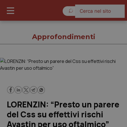
Domenica 9 Agosto 2026
Approfondimenti
Approfondimenti
Cronache
Governo e Parlamento
LORENZIN: “Presto un parere
Regioni e Asl
del Css su effettivi rischi
Avastin per uso oftalmico”
Lavoro e Professioni