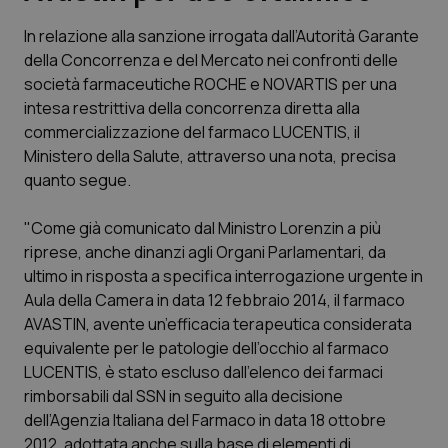
In relazione alla sanzione irrogata dall’Autorità Garante
Scienza e Farmaci
della Concorrenza e del Mercato nei confronti delle
società farmaceutiche ROCHE e NOVARTIS per una
Studi e Analisi
intesa restrittiva della concorrenza diretta alla
commercializzazione del farmaco LUCENTIS, il
Lettere al direttore
Ministero della Salute, attraverso una nota, precisa
quanto segue.
Edizioni Regionali
"Come già comunicato dal Ministro Lorenzin a più
riprese, anche dinanzi agli Organi Parlamentari, da
QS Pro
ultimo in risposta a specifica interrogazione urgente in
Aula della Camera in data 12 febbraio 2014, il farmaco
Professionisti Sanitari.AI
AVASTIN, avente un’efficacia terapeutica considerata
equivalente per le patologie dell’occhio al farmaco
Abruzzo
QS Pro Gold
LUCENTIS, è stato escluso dall’elenco dei farmaci
rimborsabili dal SSN in seguito alla decisione
QS Club
Newsletter
Basilicata
Artrite & artrosi
dell’Agenzia Italiana del Farmaco in data 18 ottobre
2012, adottata anche sulla base di elementi di