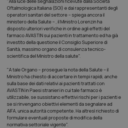
"Alla luce delle segnalazioni ricevute dalla Società
Oftalmologica Italiana (SOI) e dai rappresentanti degli
Piemonte
HIV
operatori sanitari del settore – spiega ancora il
ministero della Salute – , il Ministro Lorenzin ha
Provincia Autonoma di Bolzano
Infezioni & Febbre
disposto ulteriori verifiche in ordine agli effetti del
farmaco AVASTIN sui pazienti in trattamento ed ha già
Provincia Autonoma di Trento
Ipertensione & Scompenso
investito della questione il Consiglio Superiore di
Sanità, massimo organo di consulenza tecnico-
Puglia
Malattie rare
scientifica del Ministro della salute".
Sardegna
Malattia di Crohn & Rettocolite Ulcerosa
"A tale Organo – prosegue la nota della Salute – il
Ministro ha chiesto di accertare in tempi rapidi, anche
sulla base dei dati relativi ai pazienti trattati con
Sicilia
Neuroscienze & patologie neurodegenerative
AVASTIN in Paesi stranieri in cui tale farmaco è
utilizzabile, se sussistano effettivi rischi per i pazienti e
Toscana
Obesità
se si rinvengano obiettivi elementi da segnalare ad
AIFA, unica autorità competente. Ha altresì richiesto di
Umbria
Oftalmologia
formulare eventuali proposte di modifica della
normativa settoriale vigente".