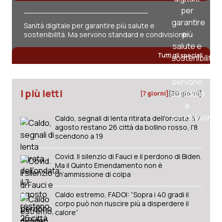
Salute orale & impianti
Sanità digitale per garantire più salute e
sostenibilità. Ma servono standard e condivisione
Sangue & coagulazione
Tutti gli speciali
Tiroide
Tumore al seno
I più letti
[7 giorni]
[30 giorni]
Tumore ovarico
Caldo, segnali di lenta ritirata dell'ondata: il 7
agosto restano 26 città da bollino rosso, l'8
scendono a 19
Tumori del Polmone & Testa Collo
Covid. Il silenzio di Fauci e il perdono di Biden.
Tumori gastrointestinali
Ma il Quinto Emendamento non è
un’ammissione di colpa
Ulcera & Reflusso
Caldo estremo, FADOI: “Sopra i 40 gradi il
corpo può non riuscire più a disperdere il
calore”
Vaccini