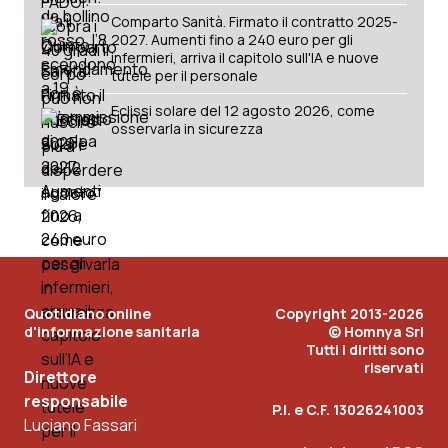
Comparto Sanità. Firmato il contratto 2025-
2027. Aumenti fino a 240 euro per gli
infermieri, arriva il capitolo sull'IA e nuove
tutele per il personale
Eclissi solare del 12 agosto 2026, come
osservarla in sicurezza
Quotidiano online
Copyright 2013-2026
d'informazione sanitaria
© Homnya Srl
Tutti i diritti sono
riservati
Direttore
responsabile
P.I. e C.F. 13026241003
Luciano Fassari