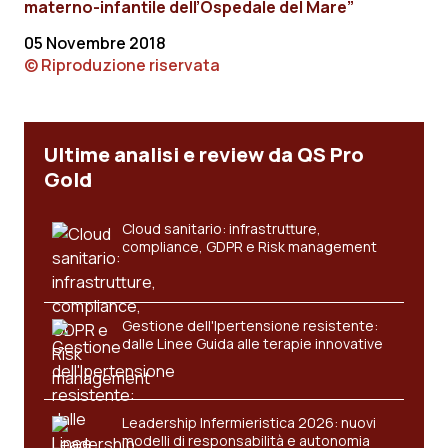
materno-infantile dell’Ospedale del Mare”
Piemonte
HIV
05 Novembre 2018
© Riproduzione riservata
Provincia Autonoma di Bolzano
Infezioni & Febbre
Provincia Autonoma di Trento
Ipertensione & Scompenso
Ultime analisi e review da QS Pro
Gold
Puglia
Malattie rare
Cloud sanitario: infrastrutture,
Sardegna
Malattia di Crohn & Rettocolite Ulcerosa
compliance, GDPR e Risk management
Sicilia
Neuroscienze & patologie neurodegenerative
Gestione dell'Ipertensione resistente:
dalle Linee Guida alle terapie innovative
Toscana
Obesità
Umbria
Oftalmologia
Leadership Infermieristica 2026: nuovi
modelli di responsabilità e autonomia