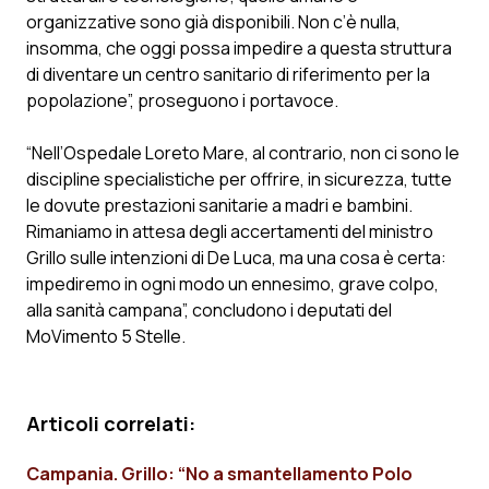
Calabria
Asma & BPCO
organizzative sono già disponibili. Non c’è nulla,
insomma, che oggi possa impedire a questa struttura
Campania
Car-T
di diventare un centro sanitario di riferimento per la
popolazione”, proseguono i portavoce.
Emilia-Romagna
Colesterolo & coronaropatie
“Nell’Ospedale Loreto Mare, al contrario, non ci sono le
discipline specialistiche per offrire, in sicurezza, tutte
Friuli Venezia Giulia
Dermatite Atopica
le dovute prestazioni sanitarie a madri e bambini.
Rimaniamo in attesa degli accertamenti del ministro
Lazio
Diabete & glucometri
Grillo sulle intenzioni di De Luca, ma una cosa è certa:
impediremo in ogni modo un ennesimo, grave colpo,
Liguria
Disturbi dell’umore
alla sanità campana”, concludono i deputati del
MoVimento 5 Stelle.
Lombardia
Dolore
Marche
Donna & Salute
Articoli correlati:
Molise
Epatiti
Campania. Grillo: “No a smantellamento Polo