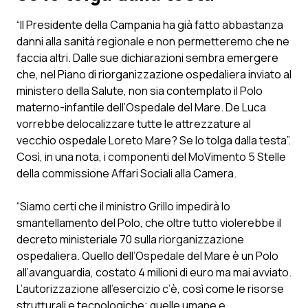
“Il Presidente della Campania ha già fatto abbastanza
Scienza e Farmaci
danni alla sanità regionale e non permetteremo che ne
faccia altri. Dalle sue dichiarazioni sembra emergere
Studi e Analisi
che, nel Piano di riorganizzazione ospedaliera inviato al
ministero della Salute, non sia contemplato il Polo
Lettere al direttore
materno-infantile dell’Ospedale del Mare. De Luca
vorrebbe delocalizzare tutte le attrezzature al
Edizioni Regionali
vecchio ospedale Loreto Mare? Se lo tolga dalla testa”.
Così, in una nota, i componenti del MoVimento 5 Stelle
della commissione Affari Sociali alla Camera.
QS Pro
“Siamo certi che il ministro Grillo impedirà lo
Professionisti Sanitari.AI
smantellamento del Polo, che oltre tutto violerebbe il
decreto ministeriale 70 sulla riorganizzazione
Abruzzo
QS Pro Gold
ospedaliera. Quello dell’Ospedale del Mare è un Polo
all’avanguardia, costato 4 milioni di euro ma mai avviato.
QS Club
Newsletter
Basilicata
Artrite & artrosi
L’autorizzazione all’esercizio c’è, così come le risorse
strutturali e tecnologiche; quelle umane e