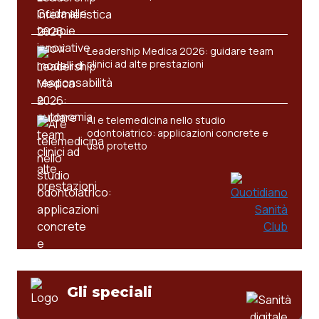
Valle D’Aosta
Oncodermatologia
Veneto
Oncoematologia
Leadership Medica 2026: guidare team
clinici ad alte prestazioni
Oncologia & Nutrizione
Psoriasi & pelle
AI e telemedicina nello studio
odontoiatrico: applicazioni concrete e
uso protetto
Quotidiano Cardiologia
Quotidiano Chirurgia
Quotidiano Oncologia
Quotidiano Pediatria
Gli speciali
Rene & patologie urogenitali