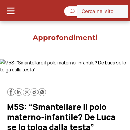
Venerdì 7 Agosto 2026
Approfondimenti
Approfondimenti
Cronache
Governo e Parlamento
M5S: “Smantellare il polo
Regioni e Asl
materno-infantile? De Luca
se lo tolga dalla testa”
Lavoro e Professioni