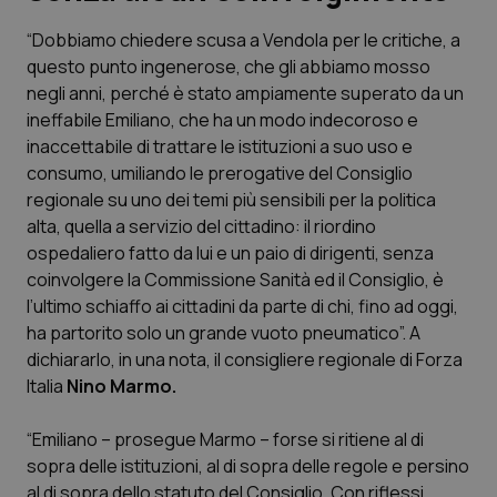
“Dobbiamo chiedere scusa a Vendola per le critiche, a
Scienza e Farmaci
questo punto ingenerose, che gli abbiamo mosso
negli anni, perché è stato ampiamente superato da un
Studi e Analisi
ineffabile Emiliano, che ha un modo indecoroso e
inaccettabile di trattare le istituzioni a suo uso e
Lettere al direttore
consumo, umiliando le prerogative del Consiglio
regionale su uno dei temi più sensibili per la politica
Edizioni Regionali
alta, quella a servizio del cittadino: il riordino
ospedaliero fatto da lui e un paio di dirigenti, senza
coinvolgere la Commissione Sanità ed il Consiglio, è
QS Pro
l’ultimo schiaffo ai cittadini da parte di chi, fino ad oggi,
ha partorito solo un grande vuoto pneumatico”. A
Professionisti Sanitari.AI
dichiararlo, in una nota, il consigliere regionale di Forza
Italia
Nino Marmo.
Abruzzo
QS Pro Gold
“Emiliano – prosegue Marmo – forse si ritiene al di
QS Club
Newsletter
Basilicata
Artrite & artrosi
sopra delle istituzioni, al di sopra delle regole e persino
al di sopra dello statuto del Consiglio. Con riflessi