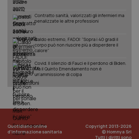
Contratto sanità, valorizzati gli infermieri ma
penalizzate le altre professioni
Caldo estremo, FADOI: “Sopra i 40 gradi il
corpo può non riuscire più a disperdere il
tracking-sites-ironfish-
calore”
www.quotidianosanita.it
4
tracking-enable
settim
2 gior
Covid. Il silenzio di Fauci e il perdono di Biden.
Ma il Quinto Emendamento non è
un’ammissione di colpa
tracking-sites-ironfish-
www.quotidianosanita.it
4
session-id
settim
2 gior
_ga
1 anno
Google LLC
mes
.quotidianosanita.it
Quotidiano online
Copyright 2013-2026
d'informazione sanitaria
© Homnya Srl
Tutti i diritti sono