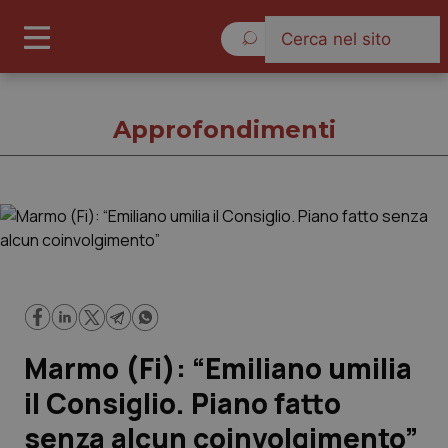
Giovedì 6 Agosto 2026
Approfondimenti
Approfondimenti
Cronache
Governo e Parlamento
Marmo (Fi): “Emiliano umilia
Regioni e Asl
il Consiglio. Piano fatto
senza alcun coinvolgimento”
Lavoro e Professioni