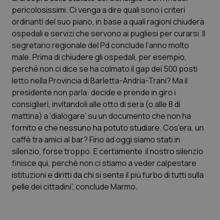
Calabria
Asma & BPCO
pericolosissimi. Ci venga a dire quali sono i criteri
ordinanti del suo piano, in base a quali ragioni chiuderà
Campania
Car-T
ospedali e servizi che servono ai pugliesi per curarsi. Il
segretario regionale del Pd conclude l’anno molto
male. Prima di chiudere gli ospedali, per esempio,
Emilia-Romagna
Colesterolo & coronaropatie
perché non ci dice se ha colmato il gap dei 500 posti
letto nella Provincia di Barletta-Andria-Trani? Ma il
Friuli Venezia Giulia
Dermatite Atopica
presidente non parla: decide e prende in giro i
consiglieri, invitandoli alle otto di sera (o alle 8 di
Lazio
Diabete & glucometri
mattina) a ‘dialogare’ su un documento che non ha
fornito e che nessuno ha potuto studiare. Cos’era, un
Liguria
Disturbi dell’umore
caffè tra amici al bar? Fino ad oggi siamo stati in
silenzio, forse troppo. E certamente il nostro silenzio
Lombardia
Dolore
finisce qui, perché non ci stiamo a veder calpestare
istituzioni e diritti da chi si sente il più furbo di tutti sulla
Marche
Donna & Salute
pelle dei cittadini”, conclude Marmo.
Molise
Epatiti