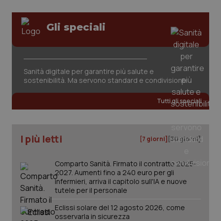
Nome
Fornitore
/
Dominio
Scaden
Salute orale & impianti
VISITOR_PRIVACY_METADATA
5 mesi
YouTube
settim
.youtube.com
Gli speciali
Sangue & coagulazione
Tiroide
Sanità digitale per garantire più salute e
sostenibilità. Ma servono standard e condivisione
Tumore al seno
Tutti gli speciali
Tumore ovarico
I più letti
Tumori del Polmone & Testa Collo
[7 giorni]
[30 giorni]
Comparto Sanità. Firmato il contratto 2025-
Tumori gastrointestinali
2027. Aumenti fino a 240 euro per gli
CookieScriptConsent
5 mesi
CookieScript
infermieri, arriva il capitolo sull'IA e nuove
settim
www.quotidianosanita.it
Ulcera & Reflusso
tutele per il personale
Eclissi solare del 12 agosto 2026, come
Vaccini
osservarla in sicurezza