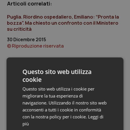
Articoli correlati:
Piemonte
HIV
Puglia. Riordino ospedaliero, Emiliano: “Pronta la
bozza”. Ma chiesto un confronto con il Ministero
Provincia Autonoma di Bolzano
Infezioni & Febbre
su criticità
30 Dicembre 2015
Provincia Autonoma di Trento
Ipertensione & Scompenso
© Riproduzione riservata
Puglia
Malattie rare
Sardegna
Malattia di Crohn & Rettocolite Ulcerosa
Questo sito web utilizza
Ultime analisi e review da QS Pro
Gold
cookie
Sicilia
Neuroscienze & patologie neurodegenerative
Questo sito web utilizza i cookie per
Cloud sanitario: infrastrutture,
migliorare la tua esperienza di
compliance, GDPR e Risk management
Toscana
Obesità
navigazione. Utilizzando il nostro sito web
acconsenti a tutti i cookie in conformità
Umbria
Oftalmologia
con la nostra policy per i cookie.
Leggi di
Gestione dell'Ipertensione resistente:
più
dalle Linee Guida alle terapie innovative