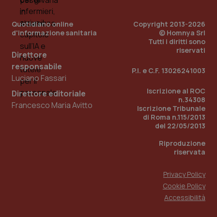
2 gior
Quotidiano online
Copyright 2013-2026
d'informazione sanitaria
© Homnya Srl
Tutti i diritti sono
tracking-sites-ironfish-
www.quotidianosanita.it
4
riservati
session-id
settim
Direttore
2 gior
responsabile
P.I. e C.F. 13026241003
Luciano Fassari
Iscrizione al ROC
Direttore editoriale
n.34308
_ga
1 anno
Google LLC
Francesco Maria Avitto
Iscrizione Tribunale
mes
.quotidianosanita.it
di Roma n.115/2013
del 22/05/2013
Riproduzione
riservata
Privacy Policy
Cookie Policy
Accessibilità