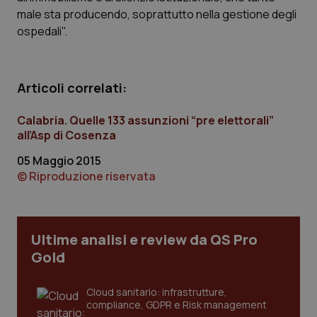
Calabria
Asma & BPCO
male sta producendo, soprattutto nella gestione degli
ospedali".
Campania
Car-T
Emilia-Romagna
Colesterolo & coronaropatie
Articoli correlati:
Calabria. Quelle 133 assunzioni “pre elettorali”
Friuli Venezia Giulia
Dermatite Atopica
all’Asp di Cosenza
Lazio
Diabete & glucometri
05 Maggio 2015
© Riproduzione riservata
Liguria
Disturbi dell’umore
Lombardia
Dolore
Ultime analisi e review da QS Pro
Gold
Marche
Donna & Salute
Cloud sanitario: infrastrutture,
Molise
Epatiti
compliance, GDPR e Risk management