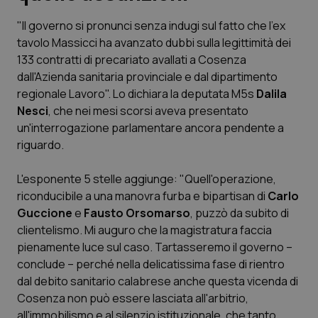
"Il governo si pronunci senza indugi sul fatto che l'ex
Scienza e Farmaci
tavolo Massicci ha avanzato dubbi sulla legittimità dei
133 contratti di precariato avallati a Cosenza
Studi e Analisi
dall'Azienda sanitaria provinciale e dal dipartimento
regionale Lavoro". Lo dichiara la deputata M5s
Dalila
Lettere al direttore
Nesci
, che nei mesi scorsi aveva presentato
un'interrogazione parlamentare ancora pendente a
Edizioni Regionali
riguardo.
L'esponente 5 stelle aggiunge: "Quell'operazione,
QS Pro
riconducibile a una manovra furba e bipartisan di
Carlo
Guccione
e
Fausto Orsomarso
, puzzò da subito di
Professionisti Sanitari.AI
clientelismo. Mi auguro che la magistratura faccia
pienamente luce sul caso. Tartasseremo il governo –
Abruzzo
QS Pro Gold
conclude – perché nella delicatissima fase di rientro
dal debito sanitario calabrese anche questa vicenda di
QS Club
Newsletter
Basilicata
Artrite & artrosi
Cosenza non può essere lasciata all'arbitrio,
all'immobilismo e al silenzio istituzionale, che tanto