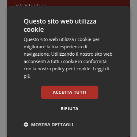
Piemonte
HIV
Gestione dell'Ipertensione resistente:
Questo sito web utilizza
dalle Linee Guida alle terapie innovative
Provincia Autonoma di Bolzano
Infezioni & Febbre
cookie
Questo sito web utilizza i cookie per
Provincia Autonoma di Trento
Ipertensione & Scompenso
migliorare la tua esperienza di
Leadership Infermieristica 2026: nuovi
navigazione. Utilizzando il nostro sito web
modelli di responsabilità e autonomia
Puglia
Malattie rare
acconsenti a tutti i cookie in conformità
con la nostra policy per i cookie.
Leggi di
Sardegna
Malattia di Crohn & Rettocolite Ulcerosa
più
Leadership Medica 2026: guidare team
clinici ad alte prestazioni
Sicilia
Neuroscienze & patologie neurodegenerative
ACCETTA TUTTI
Toscana
Obesità
AI e telemedicina nello studio
RIFIUTA
odontoiatrico: applicazioni concrete e
uso protetto
Umbria
Oftalmologia
MOSTRA DETTAGLI