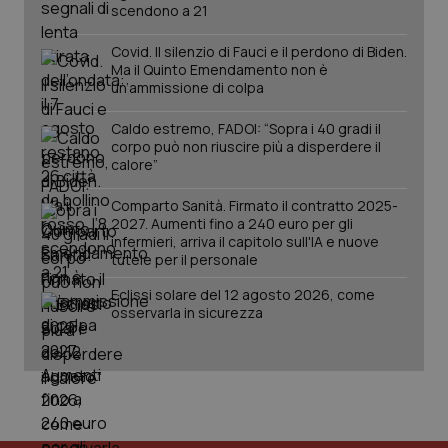
scendono a 21
Salute orale & impianti
Covid. Il silenzio di Fauci e il perdono di Biden.
Ma il Quinto Emendamento non è
Sangue & coagulazione
un’ammissione di colpa
Tiroide
Caldo estremo, FADOI: “Sopra i 40 gradi il
corpo può non riuscire più a disperdere il
calore”
Tumore al seno
CookieScriptConsent
5 mesi
CookieScript
settim
www.quotidianosanita.it
Comparto Sanità. Firmato il contratto 2025-
2027. Aumenti fino a 240 euro per gli
Tumore ovarico
infermieri, arriva il capitolo sull'IA e nuove
tutele per il personale
Tumori del Polmone & Testa Collo
Eclissi solare del 12 agosto 2026, come
osservarla in sicurezza
Tumori gastrointestinali
Ulcera & Reflusso
tracking-sites-ironfish-
www.quotidianosanita.it
4
Vaccini
tracking-enable
settim