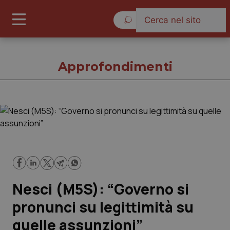
Venerdì 7 Agosto 2026
Approfondimenti
Approfondimenti
Cronache
Governo e Parlamento
Nesci (M5S): “Governo si
Regioni e Asl
pronunci su legittimità su
quelle assunzioni”
Lavoro e Professioni