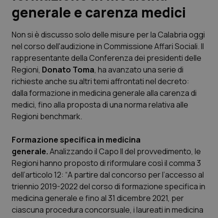
generale e carenza medici
Scienza e Farmaci
Non si è discusso solo delle misure per la Calabria oggi
nel corso dell'audizione in Commissione Affari Sociali. Il
Studi e Analisi
rappresentante della Conferenza dei presidenti delle
Regioni,
Donato Toma
, ha avanzato una serie di
Lettere al direttore
richieste anche su altri temi affrontati nel decreto:
dalla formazione in medicina generale alla carenza di
Edizioni Regionali
medici, fino alla proposta di una norma relativa alle
Regioni benchmark.
QS Pro
Formazione specifica in medicina
Professionisti Sanitari.AI
generale.
Analizzando il Capo II del provvedimento, le
Regioni hanno proposto di riformulare così il comma 3
Abruzzo
QS Pro Gold
dell’articolo 12: “
A partire dal concorso per l’accesso al
triennio 2019-2022 del corso di formazione specifica in
QS Club
Newsletter
medicina generale e fino al 31 dicembre 2021, per
Basilicata
Artrite & artrosi
ciascuna procedura concorsuale, i laureati in medicina