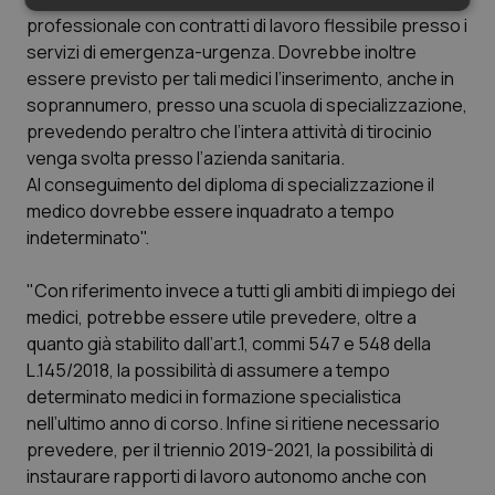
Necessari
Statistici
Marketing
professionale con contratti di lavoro flessibile presso i
servizi di emergenza-urgenza. Dovrebbe inoltre
essere previsto per tali medici l’inserimento, anche in
soprannumero, presso una scuola di specializzazione,
prevedendo peraltro che l’intera attività di tirocinio
venga svolta presso l’azienda sanitaria.
Necessari
Statistici
Marketing
Al conseguimento del diploma di specializzazione il
medico dovrebbe essere inquadrato a tempo
I cookie necessari contribuiscono a rendere fruibile il
sito web abilitandone funzionalità di base quali la
indeterminato".
navigazione sulle pagine e l'accesso alle aree
protette del sito. Il sito web non è in grado di
funzionare correttamente senza questi cookie.
"Con riferimento invece a tutti gli ambiti di impiego dei
Nome
Fornitore
/
Dominio
Scaden
medici, potrebbe essere utile prevedere, oltre a
quanto già stabilito dall’art.1, commi 547 e 548 della
VISITOR_PRIVACY_METADATA
5 mesi
YouTube
settim
.youtube.com
L.145/2018, la possibilità di assumere a tempo
determinato medici in formazione specialistica
nell’ultimo anno di corso. Infine si ritiene necessario
prevedere, per il triennio 2019-2021, la possibilità di
instaurare rapporti di lavoro autonomo anche con