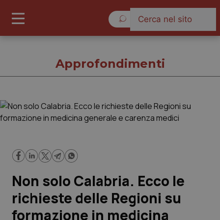
Lunedì 10 Agosto 2026
Approfondimenti
Approfondimenti
Cronache
Governo e Parlamento
Non solo Calabria. Ecco le
Regioni e Asl
richieste delle Regioni su
formazione in medicina
Lavoro e Professioni