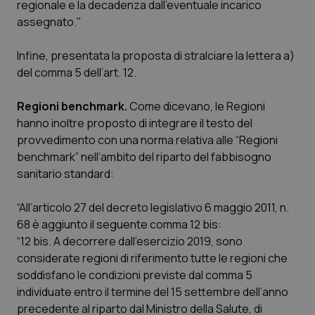
regionale e la decadenza dall'eventuale incarico
Salute orale & impianti
assegnato."
Sangue & coagulazione
Infine, presentata la proposta di stralciare la lettera a)
del comma 5 dell’art. 12.
Tiroide
Regioni benchmark.
Come dicevano, le Regioni
hanno inoltre proposto di integrare il testo del
Tumore al seno
provvedimento con una norma relativa alle “Regioni
benchmark” nell’ambito del riparto del fabbisogno
Tumore ovarico
sanitario standard:
Tumori del Polmone & Testa Collo
“All’articolo 27 del decreto legislativo 6 maggio 2011, n.
68 è aggiunto il seguente comma 12 bis:
Tumori gastrointestinali
“12 bis. A decorrere dall’esercizio 2019, sono
considerate regioni di riferimento tutte le regioni che
Ulcera & Reflusso
soddisfano le condizioni previste dal comma 5
individuate entro il termine del 15 settembre dell’anno
Vaccini
precedente al riparto dal Ministro della Salute, di