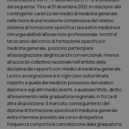
Valle D’Aosta
Oncodermatologia
dal seguente "Fino al 31 dicembre 2021, in relazione alla
contingente carenza dei medici di medicina generale,
Veneto
Oncoematologia
nelle more di una revisione complessiva del relativo
sistema di formazione specifica i laureati in medicina e
Oncologia & Nutrizione
chirurgia abilitati all'esercizio professionale, iscritti al
terzo anno del corso di formazione specifica in
Psoriasi & pelle
medicina generale, possono partecipare
all'assegnazione degli incarichi convenzionali, rimessi
Quotidiano Cardiologia
all'accordo collettivo nazionale nell'ambito della
disciplina dei rapporti con i medici di medicina generale.
Quotidiano Chirurgia
La loro assegnazione è in ogni caso subordinata
rispetto a quella dei medici in possesso del relativo
diploma e agli altri medici aventi, a qualsiasi titolo, diritto
Quotidiano Oncologia
all'inserimento nella graduatoria regionale, in forza di
altra disposizione. Il mancato conseguimento del
Quotidiano Pediatria
diploma di formazione specifica in medicina generale
entro il termine previsto dal corso di rispettiva
Rene & patologie urogenitali
frequenza comporta la cancellazione dalla graduatoria