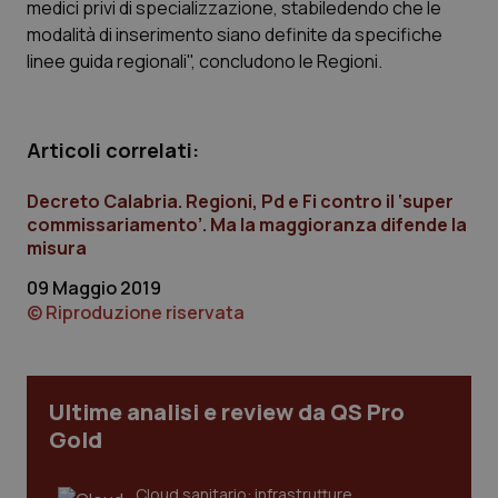
medici privi di specializzazione, stabiledendo che le
modalità di inserimento siano definite da specifiche
linee guida regionali", concludono le Regioni.
Articoli correlati:
Decreto Calabria. Regioni, Pd e Fi contro il ‘super
CookieScriptConsent
5 mesi
CookieScript
commissariamento’. Ma la maggioranza difende la
settim
www.quotidianosanita.it
misura
09 Maggio 2019
© Riproduzione riservata
Ultime analisi e review da QS Pro
Gold
tracking-sites-ironfish-
www.quotidianosanita.it
4
Cloud sanitario: infrastrutture,