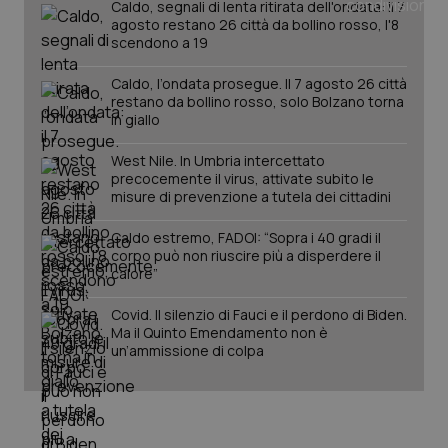
Caldo, segnali di lenta ritirata dell'ondata: il 7
agosto restano 26 città da bollino rosso, l'8
scendono a 19
Caldo, l’ondata prosegue. Il 7 agosto 26 città
restano da bollino rosso, solo Bolzano torna
in giallo
West Nile. In Umbria intercettato
precocemente il virus, attivate subito le
_ga_KM60CM4NPH
.quotidianosanita.it
1 anno
misure di prevenzione a tutela dei cittadini
mes
Caldo estremo, FADOI: “Sopra i 40 gradi il
corpo può non riuscire più a disperdere il
calore”
Covid. Il silenzio di Fauci e il perdono di Biden.
Ma il Quinto Emendamento non è
un’ammissione di colpa
Fornitore
/
Nome
Scadenza
Descrizion
Dominio
Nome
Fornitore
/
Dominio
Scadenza
Des
_ga_0VMQEQKQ1N
.quotidianosanita.it
1 anno 1
Questo
mese
cookie
VISITOR_INFO1_LIVE
5 mesi 4
Que
Google LLC