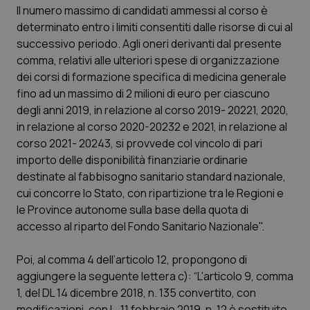
Il numero massimo di candidati ammessi al corso è
Piemonte
HIV
determinato entro i limiti consentiti dalle risorse di cui al
successivo periodo. Agli oneri derivanti dal presente
Provincia Autonoma di Bolzano
Infezioni & Febbre
comma, relativi alle ulteriori spese di organizzazione
dei corsi di formazione specifica di medicina generale
fino ad un massimo di 2 milioni di euro per ciascuno
Provincia Autonoma di Trento
Ipertensione & Scompenso
degli anni 2019, in relazione al corso 2019- 20221, 2020,
in relazione al corso 2020-20232 e 2021, in relazione al
Puglia
Malattie rare
corso 2021- 20243, si provvede col vincolo di pari
importo delle disponibilità finanziarie ordinarie
Sardegna
Malattia di Crohn & Rettocolite Ulcerosa
destinate al fabbisogno sanitario standard nazionale,
cui concorre lo Stato, con ripartizione tra le Regioni e
Sicilia
Neuroscienze & patologie neurodegenerative
le Province autonome sulla base della quota di
accesso al riparto del Fondo Sanitario Nazionale".
Toscana
Obesità
Poi, al comma 4 dell’articolo 12, propongono di
Umbria
Oftalmologia
aggiungere la seguente lettera c):
“L'articolo 9, comma
1, del DL 14 dicembre 2018, n. 135 convertito, con
modificazioni, con L. 11 febbraio 2019, n. 12 è sostituito