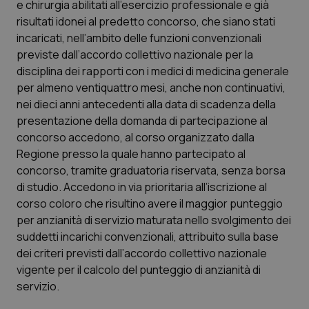
e chirurgia abilitati all’esercizio professionale e già
Calabria
Asma & BPCO
risultati idonei al predetto concorso, che siano stati
incaricati, nell’ambito delle funzioni convenzionali
Campania
Car-T
previste dall’accordo collettivo nazionale per la
disciplina dei rapporti con i medici di medicina generale
Emilia-Romagna
Colesterolo & coronaropatie
per almeno ventiquattro mesi, anche non continuativi,
nei dieci anni antecedenti alla data di scadenza della
Friuli Venezia Giulia
Dermatite Atopica
presentazione della domanda di partecipazione al
concorso accedono, al corso organizzato dalla
Lazio
Diabete & glucometri
Regione presso la quale hanno partecipato al
concorso, tramite graduatoria riservata, senza borsa
di studio. Accedono in via prioritaria all’iscrizione al
Liguria
Disturbi dell’umore
corso coloro che risultino avere il maggior punteggio
per anzianità di servizio maturata nello svolgimento dei
Lombardia
Dolore
suddetti incarichi convenzionali, attribuito sulla base
dei criteri previsti dall’accordo collettivo nazionale
Marche
Donna & Salute
vigente per il calcolo del punteggio di anzianità di
servizio.
Molise
Epatiti