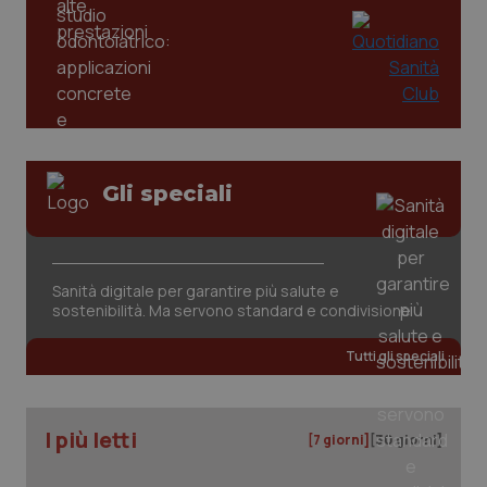
Gli speciali
Sanità digitale per garantire più salute e
PHPSESSID
Sessio
PHP.net
sostenibilità. Ma servono standard e condivisione
www.quotidianosanita.it
Tutti gli speciali
I più letti
[7 giorni]
[30 giorni]