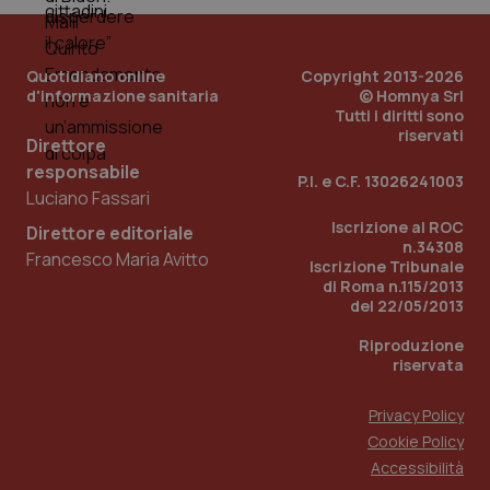
viene
settimane
imp
.youtube.com
utilizzato
You
da Google
ten
Analytics
pre
per
del
Quotidiano online
Copyright 2013-2026
mantener
vid
d'informazione sanitaria
© Homnya Srl
lo stato
inco
Tutti i diritti sono
della
può
sessione.
riservati
det
Direttore
vis
web
responsabile
P.I. e C.F. 13026241003
uti
Luciano Fassari
nuo
ver
Iscrizione al ROC
dell
Direttore editoriale
You
n.34308
Francesco Maria Avitto
Iscrizione Tribunale
__Secure-YNID
.youtube.com
5 mesi 4
Que
di Roma n.115/2013
settimane
imp
del 22/05/2013
You
ten
pre
Riproduzione
del
riservata
vid
inco
può
det
Privacy Policy
vis
Cookie Policy
web
uti
Accessibilità
nuo
ver