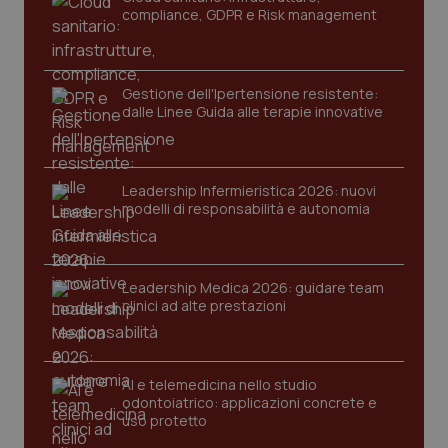
tracking-enable
settim
compliance, GDPR e Risk management
2 gior
Gestione dell'Ipertensione resistente:
tracking-sites-ironfish-
www.quotidianosanita.it
4
dalle Linee Guida alle terapie innovative
session-id
settim
2 gior
Leadership Infermieristica 2026: nuovi
modelli di responsabilità e autonomia
_ga
1 anno
Google LLC
mes
.quotidianosanita.it
Leadership Medica 2026: guidare team
clinici ad alte prestazioni
AI e telemedicina nello studio
odontoiatrico: applicazioni concrete e
uso protetto