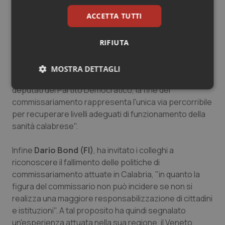
illustrativa sul provvedimento e il contenuto delle
ACCETTA TUTTI
singole disposizioni". La deputata dem segnala, quindi,
che a pagina 6 della relazione illustrativa si richiamano i
rilievi della Corte dei conti sul bilancio regionale in
RIFIUTA
ambito sanitario "come se esso fosse in capo alla
regione Calabria e non al Commissario da un decennio
MOSTRA DETTAGLI
a questa parte". Evidenzia quindi che, "ad avviso dei
deputati del Partito Democratico, la fine del
Necessari
Statistici
Marketing
commissariamento rappresenta l'unica via percorribile
per recuperare livelli adeguati di funzionamento della
sanità calabrese".
Infine
Dario Bond (FI)
, ha invitato i colleghi a
riconoscere il fallimento delle politiche di
Necessari
Statistici
Marketing
commissariamento attuate in Calabria, "in quanto la
I cookie necessari contribuiscono a rendere fruibile il
figura del commissario non può incidere se non si
sito web abilitandone funzionalità di base quali la
navigazione sulle pagine e l'accesso alle aree
realizza una maggiore responsabilizzazione di cittadini
protette del sito. Il sito web non è in grado di
e istituzioni". A tal proposito ha quindi segnalato
funzionare correttamente senza questi cookie.
un'esperienza attuata nella sua regione, il Veneto,