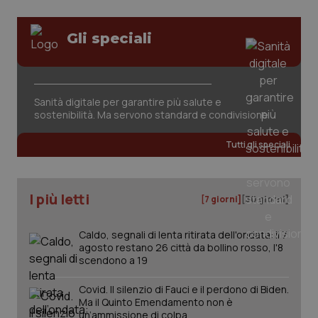
ten
pre
del
Gli speciali
vid
inco
può
det
vis
web
uti
Sanità digitale per garantire più salute e
nuo
sostenibilità. Ma servono standard e condivisione
ver
dell
You
Tutti gli speciali
YSC
Sessione
Que
Google LLC
imp
.youtube.com
You
ten
I più letti
vis
[7 giorni]
[30 giorni]
vid
__Secure-
.youtube.com
5 mesi 4
Que
Caldo, segnali di lenta ritirata dell'ondata: il 7
ROLLOUT_TOKEN
settimane
imp
agosto restano 26 città da bollino rosso, l'8
You
ges
scendono a 19
del
e d
Covid. Il silenzio di Fauci e il perdono di Biden.
per
del
Ma il Quinto Emendamento non è
ute
un’ammissione di colpa