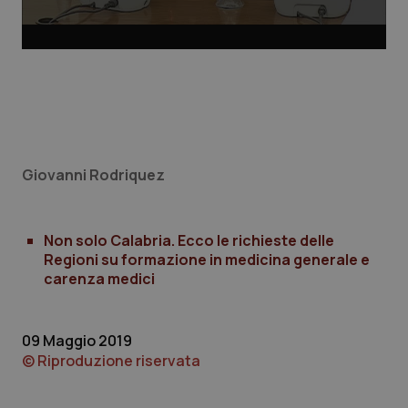
tracking-sites-ironfish-
www.quotidianosanita.it
4
tracking-enable
settim
2 gior
Giovanni Rodriquez
Non solo Calabria. Ecco le richieste delle
tracking-sites-ironfish-
www.quotidianosanita.it
4
Regioni su formazione in medicina generale e
session-id
settim
2 gior
carenza medici
09 Maggio 2019
_ga
1 anno
Google LLC
© Riproduzione riservata
mes
.quotidianosanita.it