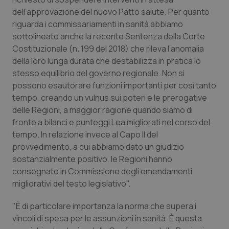
Valle D’Aosta
Oncodermatologia
dell’approvazione del nuovo Patto salute. Per quanto
riguarda i commissariamenti in sanità abbiamo
Veneto
Oncoematologia
sottolineato anche la recente Sentenza della Corte
Costituzionale (n. 199 del 2018) che rileva l’anomalia
Oncologia & Nutrizione
della loro lunga durata che destabilizza in pratica lo
stesso equilibrio del governo regionale. Non si
Psoriasi & pelle
possono esautorare funzioni importanti per così tanto
tempo, creando un vulnus sui poteri e le prerogative
Quotidiano Cardiologia
delle Regioni, a maggior ragione quando siamo di
fronte a bilanci e punteggi Lea migliorati nel corso del
Quotidiano Chirurgia
tempo. In relazione invece al Capo II del
provvedimento, a cui abbiamo dato un giudizio
sostanzialmente positivo, le Regioni hanno
Quotidiano Oncologia
consegnato in Commissione degli emendamenti
migliorativi del testo legislativo".
Quotidiano Pediatria
"È di particolare importanza la norma che supera i
Rene & patologie urogenitali
vincoli di spesa per le assunzioni in sanità. È questa