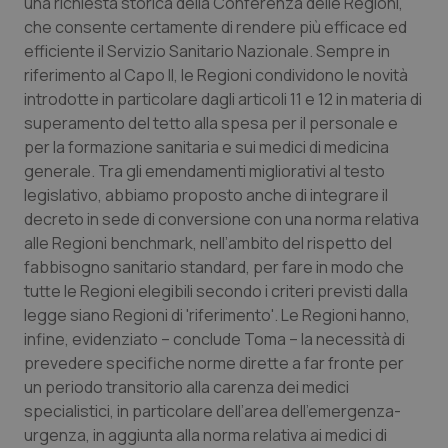
una richiesta storica della Conferenza delle Regioni,
Salute orale & impianti
che consente certamente di rendere più efficace ed
efficiente il Servizio Sanitario Nazionale. Sempre in
Sangue & coagulazione
riferimento al Capo II, le Regioni condividono le novità
introdotte in particolare dagli articoli 11 e 12 in materia di
superamento del tetto alla spesa per il personale e
Tiroide
per la formazione sanitaria e sui medici di medicina
generale. Tra gli emendamenti migliorativi al testo
Tumore al seno
legislativo, abbiamo proposto anche di integrare il
decreto in sede di conversione con una norma relativa
Tumore ovarico
alle Regioni benchmark, nell’ambito del rispetto del
fabbisogno sanitario standard, per fare in modo che
Tumori del Polmone & Testa Collo
tutte le Regioni elegibili secondo i criteri previsti dalla
legge siano Regioni di 'riferimento'. Le Regioni hanno,
Tumori gastrointestinali
infine, evidenziato – conclude Toma – la necessità di
prevedere specifiche norme dirette a far fronte per
Ulcera & Reflusso
un periodo transitorio alla carenza dei medici
specialistici, in particolare dell’area dell’emergenza-
urgenza, in aggiunta alla norma relativa ai medici di
Vaccini