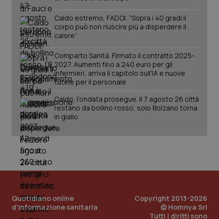
tracking-sites-
www.quotidianosanita.it
4
Que
ironfish-tracking-
settimane
imp
Caldo estremo, FADOI: “Sopra i 40 gradi il
named-enable
2 giorni
dal
corpo può non riuscire più a disperdere il
per 
calore”
sis
sol
ute
Comparto Sanità. Firmato il contratto 2025-
ide
Wel
2027. Aumenti fino a 240 euro per gli
infermieri, arriva il capitolo sull'IA e nuove
tutele per il personale
Caldo, l’ondata prosegue. Il 7 agosto 26 città
restano da bollino rosso, solo Bolzano torna
in giallo
Quotidiano online
Copyright 2013-2026
d'informazione sanitaria
© Homnya Srl
Tutti i diritti sono