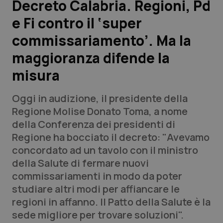
Decreto Calabria. Regioni, Pd
e Fi contro il ‘super
Scienza e Farmaci
commissariamento’. Ma la
Studi e Analisi
maggioranza difende la
misura
Lettere al direttore
Oggi in audizione, il presidente della
Edizioni Regionali
Regione Molise Donato Toma, a nome
della Conferenza dei presidenti di
QS Pro
Regione ha bocciato il decreto: "Avevamo
concordato ad un tavolo con il ministro
Professionisti Sanitari.AI
della Salute di fermare nuovi
commissariamenti in modo da poter
Abruzzo
QS Pro Gold
studiare altri modi per affiancare le
regioni in affanno. Il Patto della Salute è la
QS Club
Newsletter
Basilicata
Artrite & artrosi
sede migliore per trovare soluzioni".