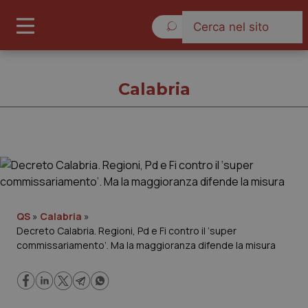
Sabato 8 Agosto 2026
Calabria
Calabria
Cronache
QS
»
Calabria
»
Decreto Calabria. Regioni, Pd e Fi contro il ‘super
Governo e Parlamento
commissariamento’. Ma la maggioranza difende la misura
Regioni e Asl
Lavoro e Professioni