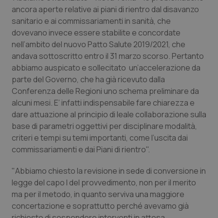
ancora aperte relative ai piani di rientro dal disavanzo
Piemonte
HIV
sanitario e ai commissariamenti in sanità, che
dovevano invece essere stabilite e concordate
Provincia Autonoma di Bolzano
Infezioni & Febbre
nell’ambito del nuovo Patto Salute 2019/2021, che
andava sottoscritto entro il 31 marzo scorso. Pertanto
Provincia Autonoma di Trento
Ipertensione & Scompenso
abbiamo auspicato e sollecitato un’accelerazione da
parte del Governo, che ha già ricevuto dalla
Conferenza delle Regioni uno schema preliminare da
Puglia
Malattie rare
alcuni mesi. E’ infatti indispensabile fare chiarezza e
dare attuazione al principio di leale collaborazione sulla
Sardegna
Malattia di Crohn & Rettocolite Ulcerosa
base di parametri oggettivi per disciplinare modalità,
criteri e tempi su temi importanti, come l’uscita dai
Sicilia
Neuroscienze & patologie neurodegenerative
commissariamenti e dai Piani di rientro".
Toscana
Obesità
"Abbiamo chiesto la revisione in sede di conversione in
legge del capo I del provvedimento, non per il merito
Umbria
Oftalmologia
ma per il metodo, in quanto serviva una maggiore
concertazione e soprattutto perché avevamo già
richiesto di sospendere interventi in attesa