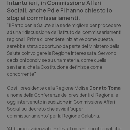
Intanto ieri, in Commissione Affari
Calabria
Asma & BPCO
Sociali, anche Pd e FI hanno chiesto lo
stop ai commissariamenti.
Campania
Car-T
"Il Patto per la Salute è la sede migliore per procedere
ad una ridiscussione dell'istituto dei commissariamenti
Emilia-Romagna
Colesterolo & coronaropatie
regionali. Prima di prendere iniziative come questa,
sarebbe stata opportuno da parte del Ministero della
Friuli Venezia Giulia
Dermatite Atopica
Salute coinvolgere la Regione interessata. Servono
decisioni condivise su una materia, come quella
Lazio
Diabete & glucometri
sanitaria, che la Costituzione definisce come
concorrente".
Liguria
Disturbi dell’umore
Così il presidente della Regione Molise
Donato Toma
,
Lombardia
Dolore
a nome della Conferenza dei presidenti di Regione, è
oggi intervenuto in audizione in Commissione Affari
Sociali sul decreto che avvia il 'super
Marche
Donna & Salute
commissariamento' per la Regione Calabria.
Molise
Epatiti
“Abbiamo evidenziato – rileva Toma – le problematiche