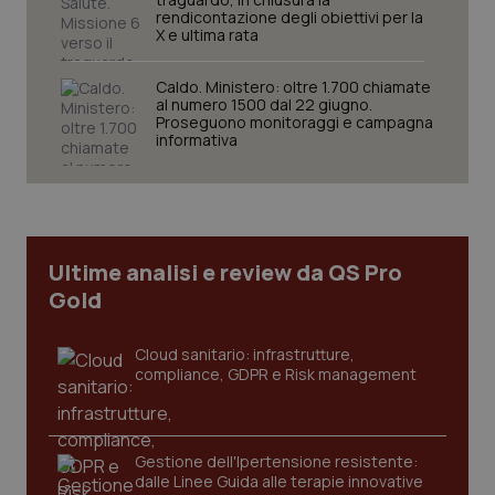
www.quotidianosanita.it
rendicontazione degli obiettivi per la
X e ultima rata
Caldo. Ministero: oltre 1.700 chiamate
al numero 1500 dal 22 giugno.
Proseguono monitoraggi e campagna
informativa
Ultime analisi e review da QS Pro
Gold
Cloud sanitario: infrastrutture,
compliance, GDPR e Risk management
_ga_KM60CM4NPH
.quotidianosanita.it
1 anno
mes
Gestione dell'Ipertensione resistente:
dalle Linee Guida alle terapie innovative