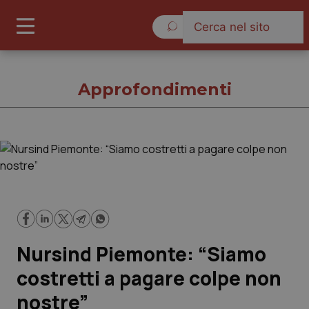
Domenica 9 Agosto 2026
Approfondimenti
Approfondimenti
Cronache
Governo e Parlamento
Nursind Piemonte: “Siamo
Regioni e Asl
costretti a pagare colpe non
nostre”
Lavoro e Professioni