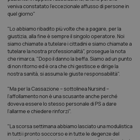
Calabria
Asma & BPCO
veniva constatato l’eccezionale affusso di persone in
quel giorno"
Campania
Car-T
"Lo abbiamo ribadito più volte che a pagare, per la
giustizia, alla fine è sempre il singolo operatore. Noi
Emilia-Romagna
Colesterolo & coronaropatie
siamo chiamate a tutelare i cittadini e siamo chiamate a
tutelare la nostra professionalità", prosegue la nota
Friuli Venezia Giulia
Dermatite Atopica
che rimarca, "Dopo il danno la beffa. Siamo ad un punto
di non ritorno ed è ora che chi gestisce e dirige la
Lazio
Diabete & glucometri
nostra sanità, si assuma le giuste responsabilità".
Liguria
Disturbi dell’umore
"Ma per la Cassazione – sottolinea Nursind –
l’affollamento non è una scusante anche perché
Lombardia
Dolore
doveva essere lo stesso personale di PS a dare
l’allarme e chiedere rinforzi".
Marche
Donna & Salute
"La scorsa settimana abbiamo lasciato una modulistica
in tutti i pronto soccorso e in tutte le degenze del
Molise
Epatiti