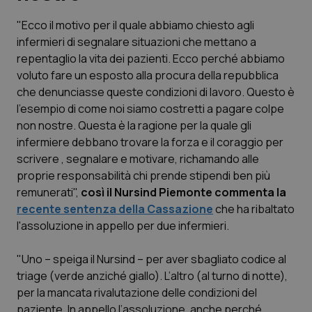
"Ecco il motivo per il quale abbiamo chiesto agli
Scienza e Farmaci
infermieri di segnalare situazioni che mettano a
repentaglio la vita dei pazienti. Ecco perché abbiamo
Studi e Analisi
voluto fare un esposto alla procura della repubblica
che denunciasse queste condizioni di lavoro. Questo è
Lettere al direttore
l’esempio di come noi siamo costretti a pagare colpe
non nostre. Questa è la ragione per la quale gli
Edizioni Regionali
infermiere debbano trovare la forza e il coraggio per
scrivere , segnalare e motivare, richamando alle
proprie responsabilità chi prende stipendi ben più
QS Pro
remunerati",
così il Nursind Piemonte commenta la
recente sentenza della Cassazione
che ha ribaltato
Professionisti Sanitari.AI
l'assoluzione in appello per due infermieri.
Abruzzo
QS Pro Gold
"Uno – speiga il Nursind – per aver sbagliato codice al
triage (verde anziché giallo). L’altro (al turno di notte),
QS Club
Newsletter
Basilicata
Artrite & artrosi
per la mancata rivalutazione delle condizioni del
paziente. In appello l’assoluzione, anche perché