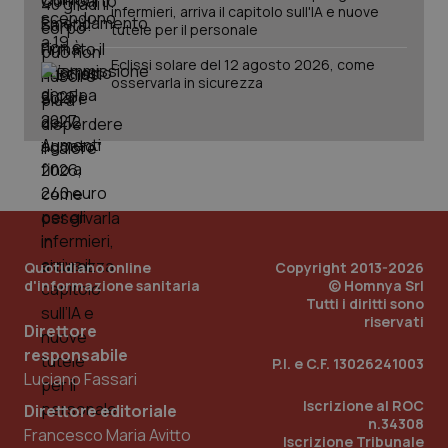
2 gior
infermieri, arriva il capitolo sull'IA e nuove
tutele per il personale
Eclissi solare del 12 agosto 2026, come
osservarla in sicurezza
_ga
1 anno
Google LLC
mes
.quotidianosanita.it
Quotidiano online
Copyright 2013-2026
d'informazione sanitaria
© Homnya Srl
Tutti i diritti sono
riservati
Direttore
responsabile
P.I. e C.F. 13026241003
Luciano Fassari
Iscrizione al ROC
Direttore editoriale
n.34308
Francesco Maria Avitto
Iscrizione Tribunale