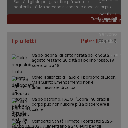
Sanità digitale per garantire più salute e
sostenibilità. Ma servono standard e condivisione
CookieScriptConsent
5 mesi
CookieScript
Tutti gli speciali
settim
www.quotidianosanita.it
I più letti
[7 giorni]
[30 giorni]
Caldo, segnali di lenta ritirata dell'ondata: il 7
agosto restano 26 città da bollino rosso, l'8
scendono a 19
Covid. Il silenzio di Fauci e il perdono di Biden.
Ma il Quinto Emendamento non è
un’ammissione di colpa
tracking-sites-ironfish-
www.quotidianosanita.it
4
tracking-enable
settim
2 gior
Caldo estremo, FADOI: “Sopra i 40 gradi il
corpo può non riuscire più a disperdere il
calore”
Comparto Sanità. Firmato il contratto 2025-
tracking-sites-ironfish-
www.quotidianosanita.it
4
2027. Aumenti fino a 240 euro per gli
session-id
settim