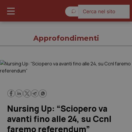
Venerdì 7 Agosto 2026
Approfondimenti
Approfondimenti
Cronache
Governo e Parlamento
Nursing Up: “Sciopero va
Regioni e Asl
avanti fino alle 24, su Ccnl
faremo referendum”
Lavoro e Professioni