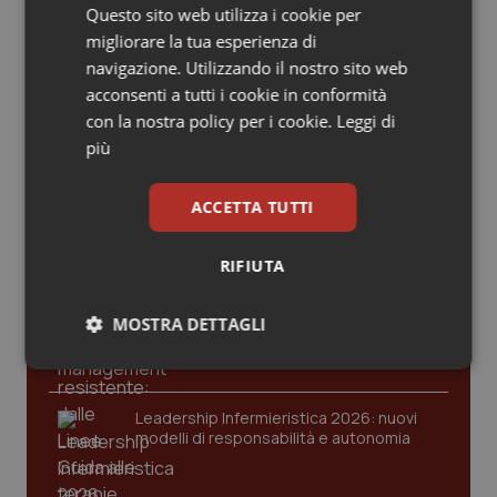
Valle D’Aosta
Oncodermatologia
Questo sito web utilizza i cookie per
© Riproduzione riservata
migliorare la tua esperienza di
Veneto
Oncoematologia
navigazione. Utilizzando il nostro sito web
acconsenti a tutti i cookie in conformità
Ultime analisi e review da QS Pro
Oncologia & Nutrizione
con la nostra policy per i cookie.
Leggi di
Gold
più
Psoriasi & pelle
Cloud sanitario: infrastrutture,
ACCETTA TUTTI
compliance, GDPR e Risk management
Quotidiano Cardiologia
RIFIUTA
Quotidiano Chirurgia
Gestione dell'Ipertensione resistente:
MOSTRA DETTAGLI
dalle Linee Guida alle terapie innovative
Quotidiano Oncologia
Necessari
Statistici
Marketing
Quotidiano Pediatria
Leadership Infermieristica 2026: nuovi
modelli di responsabilità e autonomia
Rene & patologie urogenitali