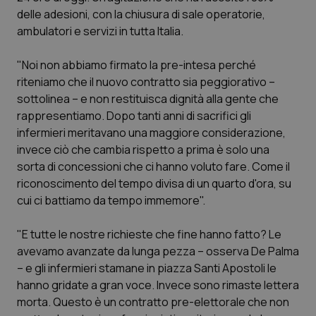
Calabria
Asma & BPCO
delle adesioni, con la chiusura di sale operatorie,
ambulatori e servizi in tutta Italia.
Campania
Car-T
"Noi non abbiamo firmato la pre-intesa perché
riteniamo che il nuovo contratto sia peggiorativo –
Emilia-Romagna
Colesterolo & coronaropatie
sottolinea – e non restituisca dignità alla gente che
rappresentiamo. Dopo tanti anni di sacrifici gli
Friuli Venezia Giulia
Dermatite Atopica
infermieri meritavano una maggiore considerazione,
invece ciò che cambia rispetto a prima è solo una
Lazio
Diabete & glucometri
sorta di concessioni che ci hanno voluto fare. Come il
riconoscimento del tempo divisa di un quarto d'ora, su
Liguria
Disturbi dell’umore
cui ci battiamo da tempo immemore".
Lombardia
Dolore
"E tutte le nostre richieste che fine hanno fatto? Le
avevamo avanzate da lunga pezza – osserva De Palma
Marche
Donna & Salute
– e gli infermieri stamane in piazza Santi Apostoli le
hanno gridate a gran voce. Invece sono rimaste lettera
morta. Questo è un contratto pre-elettorale che non
Molise
Epatiti