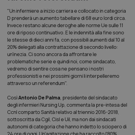
"Un infermiere a inizio carriera e collocato in categoria
Scienza e Farmaci
D prenderà un aumento tabellare di 68 euro lordi circa.
Invece restano alcune deroghe alle norme Ue sulle 11
Studi e Analisi
ore di riposo continuativo. E le indennità alla fine sono
le stesse di dieci anni fa, con possibili aumenti dal 10 al
Lettere al direttore
20% delegati alla contrattazione di secondo livello:
un'inezia. Ci sono ancora da affrontare le
Edizioni Regionali
problematiche serie e quindi noi, come sindacato,
vedremo di sentire cosa ne pensano i nostri
professionisti e nei prossimi giorni li interpelleremo
QS Pro
attraverso un referendum".
Professionisti Sanitari.AI
Così
Antonio De Palma
, presidente del sindacato
degli infermieri Nursing Up, commenta la pre-intesa del
Abruzzo
QS Pro Gold
Ccnl comparto Sanità relativo al triennio 2016-2018,
sottoscritta da Cgil, Cisl e Uil, ma non dai sindacati
QS Club
Newsletter
Basilicata
Artrite & artrosi
autonomi di categoria che hanno indetto lo sciopero di
24 ore di oggi. Un'agitazione che ha raccolto l'80%