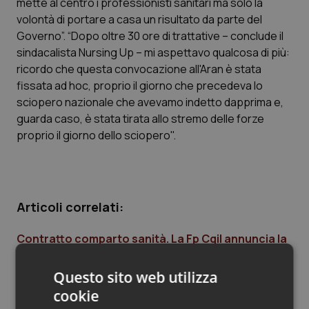
mette al centro i professionisti sanitari ma solo la
volontà di portare a casa un risultato da parte del
Piemonte
HIV
Governo”. “Dopo oltre 30 ore di trattative – conclude il
sindacalista Nursing Up – mi aspettavo qualcosa di più:
Provincia Autonoma di Bolzano
Infezioni & Febbre
ricordo che questa convocazione all'Aran è stata
fissata ad hoc, proprio il giorno che precedeva lo
Provincia Autonoma di Trento
Ipertensione & Scompenso
sciopero nazionale che avevamo indetto dapprima e,
guarda caso, è stata tirata allo stremo delle forze
Puglia
Malattie rare
proprio il giorno dello sciopero".
Sardegna
Malattia di Crohn & Rettocolite Ulcerosa
Sicilia
Neuroscienze & patologie neurodegenerative
Articoli correlati:
Contratto comparto sanità. La Fp Cgil annuncia la
Toscana
Obesità
sigla della preintesa. Incrementi mensili dello
stipendio da 80 a 95 euro. E arriveranno anche gli
Umbria
Oftalmologia
Questo sito web utilizza
arretrati del 2016 e 2017. Ecco i dettagli
cookie
23 Febbraio 2018