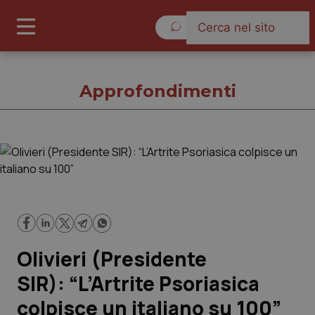
Sabato 8 Agosto 2026
Approfondimenti
Approfondimenti
Cronache
Governo e Parlamento
Olivieri (Presidente
Regioni e Asl
SIR): “L’Artrite Psoriasica
colpisce un italiano su 100”
Lavoro e Professioni