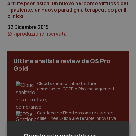
Artrite psoriasica. Un nuovo percorso virtuoso per
Calabria
Asma & BPCO
il paziente, un nuovo paradigma terapeutico per il
clinico
Campania
Car-T
02 Dicembre 2015
© Riproduzione riservata
Emilia-Romagna
Colesterolo & coronaropatie
Friuli Venezia Giulia
Dermatite Atopica
Ultime analisi e review da QS Pro
Lazio
Diabete & glucometri
Gold
Liguria
Disturbi dell’umore
Cloud sanitario: infrastrutture,
compliance, GDPR e Risk management
Lombardia
Dolore
Gestione dell'Ipertensione resistente:
Marche
Donna & Salute
dalle Linee Guida alle terapie innovative
Molise
Epatiti
Questo sito web utilizza