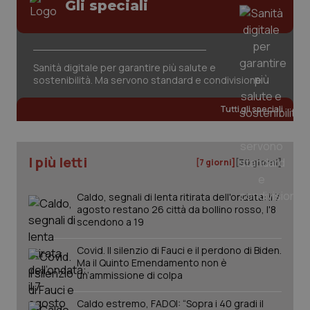
Valle D’Aosta
Oncodermatologia
Gli speciali
Veneto
Oncoematologia
Necessari
Statistici
Marketing
Sanità digitale per garantire più salute e
Oncologia & Nutrizione
I cookie necessari contribuiscono a rendere fruibile il
sostenibilità. Ma servono standard e condivisione
sito web abilitandone funzionalità di base quali la
navigazione sulle pagine e l'accesso alle aree
Psoriasi & pelle
Tutti gli speciali
protette del sito. Il sito web non è in grado di
funzionare correttamente senza questi cookie.
Nome
Fornitore
/
Dominio
Scaden
Quotidiano Cardiologia
I più letti
VISITOR_PRIVACY_METADATA
5 mesi
[7 giorni]
[30 giorni]
YouTube
settim
.youtube.com
Quotidiano Chirurgia
Caldo, segnali di lenta ritirata dell'ondata: il 7
agosto restano 26 città da bollino rosso, l'8
Quotidiano Oncologia
scendono a 19
Covid. Il silenzio di Fauci e il perdono di Biden.
Quotidiano Pediatria
Ma il Quinto Emendamento non è
un’ammissione di colpa
Rene & patologie urogenitali
Caldo estremo, FADOI: “Sopra i 40 gradi il