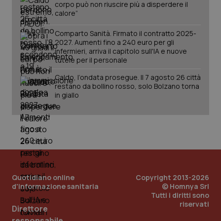
corpo può non riuscire più a disperdere il
Salute orale & impianti
calore”
Comparto Sanità. Firmato il contratto 2025-
Sangue & coagulazione
2027. Aumenti fino a 240 euro per gli
infermieri, arriva il capitolo sull'IA e nuove
CookieScriptConsent
5 mesi
CookieScript
tutele per il personale
settim
Tiroide
www.quotidianosanita.it
Caldo, l’ondata prosegue. Il 7 agosto 26 città
restano da bollino rosso, solo Bolzano torna
Tumore al seno
in giallo
Tumore ovarico
Tumori del Polmone & Testa Collo
Tumori gastrointestinali
Quotidiano online
Copyright 2013-2026
tracking-sites-ironfish-
www.quotidianosanita.it
4
tracking-enable
settim
d'informazione sanitaria
© Homnya Srl
Ulcera & Reflusso
2 gior
Tutti i diritti sono
riservati
Direttore
Vaccini
responsabile