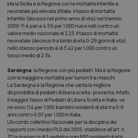
Ma la Sicilia è la Regione con la mortalità infantile e
neonatale più elevata d’Italia: il tasso di mortalità
infantile (decessi nel primo anno di vita) nel triennio
2009-11 è pari a 4,59 per 1.000 nuovi nati contro un
valore medio nazionale di 3,23. Il tasso di mortalità
neonatale (decessi tra bimbi di età 0-29 giorni di vita)
nello stesso periodo è di 3,42 per 1.000 contro un
tasso medio di 2,34.
Sardegna
: la Regione con più pediatri. Ma è la Regione
con la maggiore mortalità per tumori tra i maschi
La Sardegna è la Regione che vanta la migliore
disponibilità di pediatri di libera scelta: presenta, infatti,
il maggior tasso di Pediatri di Libera Scelta in Italia: ve
ne sono 1,14 per 1.000 bambini residenti di età tra 0-6
anni contro 0,97 per 1.000 in Italia.
L’Accordo collettivo Nazionale per la disciplina dei
rapporti con i medici PLS del 2005, stabilisce all’art. n.
32 la presenza di 1 pediatra ogni 600 residenti di età