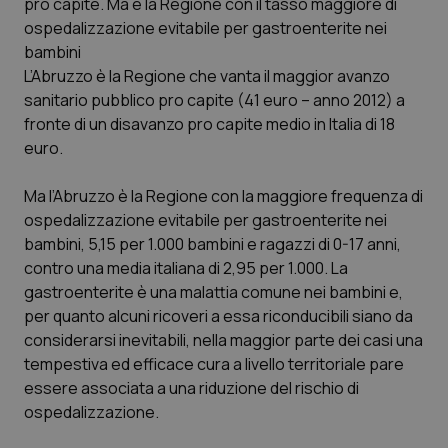
pro capite. Ma è la Regione con il tasso maggiore di
ospedalizzazione evitabile per gastroenterite nei
bambini
L’Abruzzo è la Regione che vanta il maggior avanzo
sanitario pubblico pro capite (41 euro – anno 2012) a
Necessari
Statistici
Marketing
fronte di un disavanzo pro capite medio in Italia di 18
euro.
I cookie necessari contribuiscono a rendere fruibile il
sito web abilitandone funzionalità di base quali la
navigazione sulle pagine e l'accesso alle aree
Ma l’Abruzzo è la Regione con la maggiore frequenza di
protette del sito. Il sito web non è in grado di
funzionare correttamente senza questi cookie.
ospedalizzazione evitabile per gastroenterite nei
bambini, 5,15 per 1.000 bambini e ragazzi di 0-17 anni,
Nome
Fornitore
/
Dominio
Scaden
contro una media italiana di 2,95 per 1.000. La
VISITOR_PRIVACY_METADATA
5 mesi
YouTube
settim
.youtube.com
gastroenterite è una malattia comune nei bambini e,
per quanto alcuni ricoveri a essa riconducibili siano da
considerarsi inevitabili, nella maggior parte dei casi una
tempestiva ed efficace cura a livello territoriale pare
essere associata a una riduzione del rischio di
ospedalizzazione.