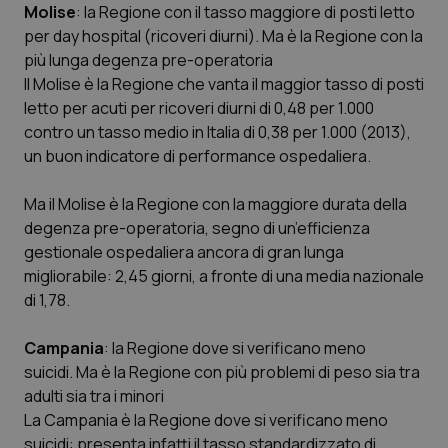
Molise
: la Regione con il tasso maggiore di posti letto
per day hospital (ricoveri diurni). Ma è la Regione con la
più lunga degenza pre-operatoria
Il Molise è la Regione che vanta il maggior tasso di posti
letto per acuti per ricoveri diurni di 0,48 per 1.000
contro un tasso medio in Italia di 0,38 per 1.000 (2013),
CookieScriptConsent
5 mesi
CookieScript
un buon indicatore di performance ospedaliera.
settim
www.quotidianosanita.it
Ma il Molise è la Regione con la maggiore durata della
degenza pre-operatoria, segno di un’efficienza
gestionale ospedaliera ancora di gran lunga
migliorabile: 2,45 giorni, a fronte di una media nazionale
di 1,78.
Campania
: la Regione dove si verificano meno
suicidi. Ma è la Regione con più problemi di peso sia tra
adulti sia tra i minori
tracking-sites-ironfish-
www.quotidianosanita.it
4
tracking-enable
settim
La Campania è la Regione dove si verificano meno
2 gior
suicidi: presenta infatti il tasso standardizzato di