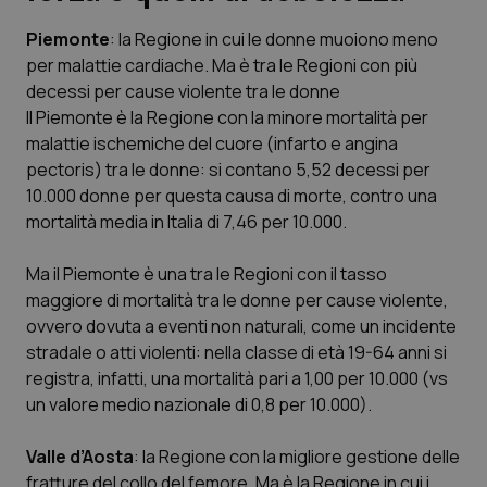
Piemonte
: la Regione in cui le donne muoiono meno
Scienza e Farmaci
per malattie cardiache. Ma è tra le Regioni con più
decessi per cause violente tra le donne
Studi e Analisi
Il Piemonte è la Regione con la minore mortalità per
malattie ischemiche del cuore (infarto e angina
Lettere al direttore
pectoris) tra le donne: si contano 5,52 decessi per
10.000 donne per questa causa di morte, contro una
Edizioni Regionali
mortalità media in Italia di 7,46 per 10.000.
Ma il Piemonte è una tra le Regioni con il tasso
QS Pro
maggiore di mortalità tra le donne per cause violente,
ovvero dovuta a eventi non naturali, come un incidente
Professionisti Sanitari.AI
stradale o atti violenti: nella classe di età 19-64 anni si
registra, infatti, una mortalità pari a 1,00 per 10.000 (vs
Abruzzo
QS Pro Gold
un valore medio nazionale di 0,8 per 10.000).
QS Club
Newsletter
Basilicata
Artrite & artrosi
Valle d’Aosta
: la Regione con la migliore gestione delle
fratture del collo del femore. Ma è la Regione in cui i