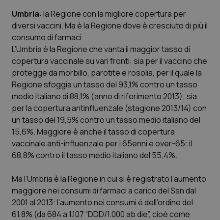
Umbria
: la Regione con la migliore copertura per
diversi vaccini. Ma è la Regione dove è cresciuto di più il
consumo di farmaci
L’Umbria è la Regione che vanta il maggior tasso di
copertura vaccinale su vari fronti: sia per il vaccino che
protegge da morbillo, parotite e rosolia, per il quale la
Regione sfoggia un tasso del 93,1% contro un tasso
medio italiano di 88,1% (anno di riferimento 2013); sia
per la copertura antinfluenzale (stagione 2013/14) con
un tasso del 19,5% contro un tasso medio italiano del
15,6%. Maggiore è anche il tasso di copertura
vaccinale anti-influenzale per i 65enni e over-65: il
68,8% contro il tasso medio italiano del 55,4%.
Ma l’Umbria è la Regione in cui si è registrato l’aumento
maggiore nei consumi di farmaci a carico del Ssn dal
2001 al 2013: l’aumento nei consumi è dell’ordine del
61,8% (da 684 a 1.107 “DDD/1.000 ab die”, cioè come