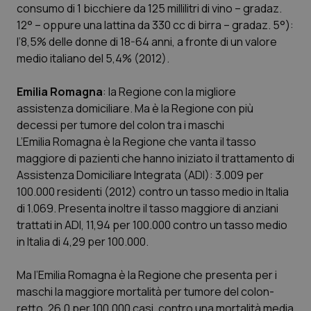
consumo di 1 bicchiere da 125 millilitri di vino – gradaz.
12° – oppure una lattina da 330 cc di birra – gradaz. 5°):
l’8,5% delle donne di 18-64 anni, a fronte di un valore
medio italiano del 5,4% (2012).
Emilia Romagna
: la Regione con la migliore
assistenza domiciliare. Ma è la Regione con più
decessi per tumore del colon tra i maschi
L’Emilia Romagna è la Regione che vanta il tasso
maggiore di pazienti che hanno iniziato il trattamento di
Assistenza Domiciliare Integrata (ADI): 3.009 per
100.000 residenti (2012) contro un tasso medio in Italia
di 1.069. Presenta inoltre il tasso maggiore di anziani
trattati in ADI, 11,94 per 100.000 contro un tasso medio
in Italia di 4,29 per 100.000.
Ma l’Emilia Romagna è la Regione che presenta per i
maschi la maggiore mortalità per tumore del colon-
retto, 26,0 per 100.000 casi, contro una mortalità media