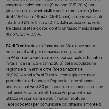
vaccinale antinfluenzale (Stagione 2013-2014) per
Salute orale & impianti
giovanissimi, giovani adulti e adulti di mezza età (classi
di età 15-17 anni, 18-44 e 45-64 anni): si sono vaccinati
Sangue & coagulazione
infatti lo 0,6%, lo 0,8% e il 3,7% della popolazione nelle
tre classi di età indicate, contro un tasso medio italiano
Tiroide
di 2,3%, 2,5%, 9,5%.
Tumore al seno
PA di Trento
: dove si fuma meno. Ma è dove ancora
non si usa il web per comunicare coi pazienti
Tumore ovarico
La PA di Trento vanta la minore percentuale di fumatori
in Italia: pari al 16,2% (anno 2013) della popolazione
Tumori del Polmone & Testa Collo
regionale di 14 anni e oltre (media nazionale
20,9%). Ma nella PA di Trento – come già visto nella
precedente edizione del Rapporto – non si usano
Tumori gastrointestinali
ancora canali web 2.0 per incontrare e comunicare con
il cittadino-utente, infatti l’unica Asl presente non
Ulcera & Reflusso
utilizza nessun canale web (Twitter, Youtube,
Facebook etc) per comunicare coi cittadini, a fronte di
Vaccini