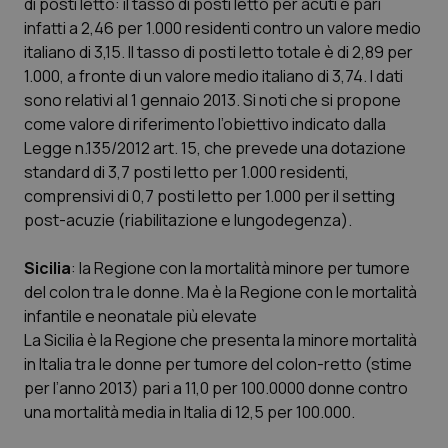
di posti letto: il tasso di posti letto per acuti è pari
YSC
Sessione
Que
Google LLC
infatti a 2,46 per 1.000 residenti contro un valore medio
imp
.youtube.com
You
italiano di 3,15. Il tasso di posti letto totale è di 2,89 per
ten
vis
1.000, a fronte di un valore medio italiano di 3,74. I dati
vid
sono relativi al 1 gennaio 2013. Si noti che si propone
__Secure-
.youtube.com
5 mesi 4
Que
come valore di riferimento l’obiettivo indicato dalla
ROLLOUT_TOKEN
settimane
imp
You
Legge n.135/2012 art. 15, che prevede una dotazione
ges
standard di 3,7 posti letto per 1.000 residenti,
del
e d
comprensivi di 0,7 posti letto per 1.000 per il setting
per
del
post-acuzie (riabilitazione e lungodegenza).
ute
tracking-sites-
www.quotidianosanita.it
4
Que
Sicilia
: la Regione con la mortalità minore per tumore
ironfish-tracking-
settimane
imp
named-enable
2 giorni
dal
del colon tra le donne. Ma è la Regione con le mortalità
per 
sis
infantile e neonatale più elevate
sol
La Sicilia è la Regione che presenta la minore mortalità
ute
ide
in Italia tra le donne per tumore del colon-retto (stime
Wel
per l’anno 2013) pari a 11,0 per 100.0000 donne contro
una mortalità media in Italia di 12,5 per 100.000.