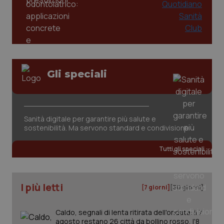
Gli speciali
Sanità digitale per garantire più salute e
sostenibilità. Ma servono standard e condivisione
Tutti gli speciali
I più letti
[7 giorni]
[30 giorni]
Caldo, segnali di lenta ritirata dell'ondata: il 7
agosto restano 26 città da bollino rosso, l'8