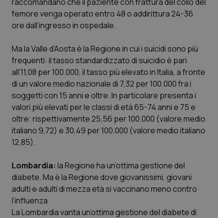
raccomandano che il paziente con frattura del collo del
femore venga operato entro 48 o addirittura 24-36
Piemonte
HIV
ore dall’ingresso in ospedale.
Provincia Autonoma di Bolzano
Infezioni & Febbre
Ma la Valle d’Aosta è la Regione in cui i suicidi sono più
frequenti: il tasso standardizzato di suicidio è pari
Provincia Autonoma di Trento
Ipertensione & Scompenso
all’11,08 per 100.000, il tasso più elevato in Italia, a fronte
di un valore medio nazionale di 7,32 per 100.000 fra i
Puglia
Malattie rare
soggetti con 15 anni e oltre. In particolare presenta i
valori più elevati per le classi di età 65-74 anni e 75 e
Sardegna
Malattia di Crohn & Rettocolite Ulcerosa
oltre: rispettivamente 25,56 per 100.000 (valore medio
italiano 9,72) e 30,49 per 100.000 (valore medio italiano
12,85).
Sicilia
Neuroscienze & patologie neurodegenerative
Lombardia:
la Regione ha un’ottima gestione del
Toscana
Obesità
diabete. Ma è la Regione dove giovanissimi, giovani
adulti e adulti di mezza età si vaccinano meno contro
Umbria
Oftalmologia
l’influenza
La Lombardia vanta un’ottima gestione del diabete di