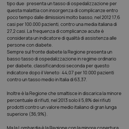
Valle D’Aosta
Oncodermatologia
tipo due: presenta un tasso di ospedalizzazione per
questa malattia con insorgenza di complicanze entro
Veneto
Oncoematologia
poco tempo dalle dimissioni molto basso, nel 2012 17,6
casi per 100.000 pazienti, contro una media italiana di
Oncologia & Nutrizione
27,2 casi. La frequenza di complicanze acute è
considerata un indicatore di qualità di assistenza alle
persone con diabete.
Psoriasi & pelle
Sempre sul fronte diabete la Regione presenta un
basso tasso di ospedalizzazione in regime ordinario
Quotidiano Cardiologia
per diabete, classificandosi seconda per questo
indicatore dopo il Veneto: 44,07 per 10.000 pazienti
Quotidiano Chirurgia
contro un tasso medio in Italia di 63,37.
Quotidiano Oncologia
Inoltre è la Regione che smaltisce in discarica la minore
percentuale di rifiuti, nel 2013 solo il 5,8% dei rifiuti
Quotidiano Pediatria
prodotti contro un valore medio italiano di gran lunga
superiore (36,9%).
Rene & patologie urogenitali
Ma la Lombardia è la Regione con la minore copertura