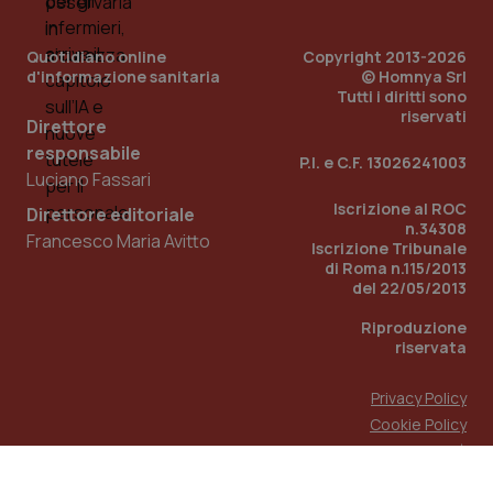
Quotidiano online
Copyright 2013-2026
d'informazione sanitaria
© Homnya Srl
Tutti i diritti sono
riservati
Direttore
responsabile
P.I. e C.F. 13026241003
Luciano Fassari
Iscrizione al ROC
Direttore editoriale
n.34308
Francesco Maria Avitto
Iscrizione Tribunale
di Roma n.115/2013
del 22/05/2013
Riproduzione
riservata
Privacy Policy
Cookie Policy
Accessibilità