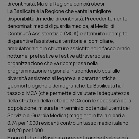
di continuità. Ma è la Regione con più obesi
La Basilicata è la Regione che vanta la migliore
disponibilità di medici di continuità. Precedentemente
denominati medici di guardia medica, ai Medici di
Continuità Assistenziale (MCA) è attribuito il compito
di garantire l’assistenza territoriale, domiciliare,
_ga_KM60CM4NPH
.quotidianosanita.it
1 anno
ambulatoriale e in strutture assistite nelle fasce orarie
mes
notturne, prefestive e festive attraverso una
organizzazione che va ricompresa nella
programmazione regionale, rispondendo cosi alle
diversità assistenziali legate alle caratteristiche
geomorfologiche e demografiche. La Basilicata ha il
tasso di MCA (che permette di valutare l’adeguatezza
della struttura della rete dei MCA con le necessità della
Fornitore
/
popolazione, misurate in termini di potenziali utenti del
Nome
Scadenza
Descrizion
Dominio
Servizio di Guardia Medica) maggiore in Italia e pari a
Nome
Fornitore
/
Dominio
Scadenza
Des
_ga_0VMQEQKQ1N
.quotidianosanita.it
1 anno 1
Questo
0,74 per 1.000 residenti contro un tasso medio italiano
mese
cookie
VISITOR_INFO1_LIVE
5 mesi 4
Que
Google LLC
viene
di 0,20 per 1.000.
settimane
imp
.youtube.com
utilizzato
You
E non è tutto, la Basilicata presenta anche il valore più
da Google
ten