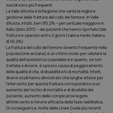
Calabria
Asma & BPCO
suicidi sono più frequenti
La Valle d’Aosta è la Regione che vanta la migliore
Campania
Car-T
gestione delle fratture del collo del femore. In Valle
d’Aosta, infatti, ben l’85,2% – percentuale maggiore in
Italia (dato 2013) – dei pazienti che hanno riportato tale
Emilia-Romagna
Colesterolo & coronaropatie
frattura è operato entro 2 giorni (valore medio italiano
di 50,2%).
Friuli Venezia Giulia
Dermatite Atopica
La frattura del collo del femore (evento frequente nella
popolazione anziana) è un ottimo modo per valutare la
Lazio
Diabete & glucometri
qualità dell’assistenza ospedaliera in quanto, se non
trattata a dovere, è spesso causa di peggioramento
Liguria
Disturbi dell’umore
della qualità di vita, di disabilità e/o di mortalità. Infatti,
diversi studi hanno dimostrato che lunghe attese per
Lombardia
Dolore
l’intervento per questa frattura corrispondono a un
aumento del rischio di mortalità e di disabilità del
Marche
Donna & Salute
paziente, aumento delle complicanze legate
all’intervento e minore efficacia della fase riabilitativa.
Di conseguenza, molte delle Linee Guida più recenti
Molise
Epatiti