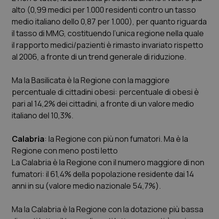
Analytics
pre
alto (0,99 medici per 1.000 residenti contro un tasso
per
del
mantener
vid
medio italiano dello 0,87 per 1.000), per quanto riguarda
lo stato
inco
il tasso di MMG, costituendo l’unica regione nella quale
della
può
sessione.
det
il rapporto medici/pazienti è rimasto invariato rispetto
vis
web
al 2006, a fronte di un trend generale di riduzione.
uti
nuo
ver
Ma la Basilicata è la Regione con la maggiore
dell
You
percentuale di cittadini obesi: percentuale di obesi è
pari al 14,2% dei cittadini, a fronte di un valore medio
__Secure-YNID
.youtube.com
5 mesi 4
Que
settimane
imp
italiano del 10,3%.
You
ten
pre
del
Calabria
: la Regione con più non fumatori. Ma è la
vid
Regione con meno posti letto
inco
può
La Calabria è la Regione con il numero maggiore di non
det
vis
fumatori: il 61,4% della popolazione residente dai 14
web
anni in su (valore medio nazionale 54,7%).
uti
nuo
ver
dell
Ma la Calabria è la Regione con la dotazione più bassa
You