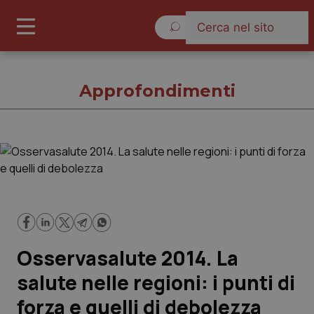
Venerdì 7 Agosto 2026
Approfondimenti
Approfondimenti
Cronache
Governo e Parlamento
Osservasalute 2014. La
Regioni e Asl
salute nelle regioni: i punti di
forza e quelli di debolezza
Lavoro e Professioni