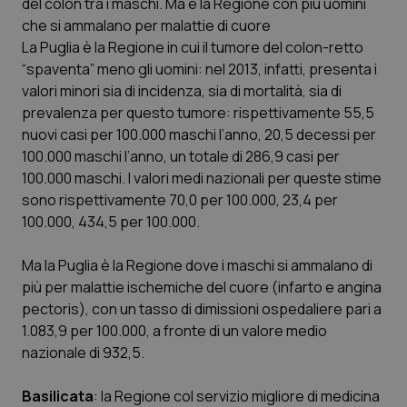
del colon tra i maschi. Ma è la Regione con più uomini
che si ammalano per malattie di cuore
La Puglia è la Regione in cui il tumore del colon-retto
“spaventa” meno gli uomini: nel 2013, infatti, presenta i
valori minori sia di incidenza, sia di mortalità, sia di
prevalenza per questo tumore: rispettivamente 55,5
nuovi casi per 100.000 maschi l’anno, 20,5 decessi per
100.000 maschi l’anno, un totale di 286,9 casi per
100.000 maschi. I valori medi nazionali per queste stime
sono rispettivamente 70,0 per 100.000, 23,4 per
PHPSESSID
Sessio
PHP.net
100.000, 434,5 per 100.000.
www.quotidianosanita.it
Ma la Puglia è la Regione dove i maschi si ammalano di
più per malattie ischemiche del cuore (infarto e angina
pectoris), con un tasso di dimissioni ospedaliere pari a
1.083,9 per 100.000, a fronte di un valore medio
nazionale di 932,5.
Basilicata
: la Regione col servizio migliore di medicina