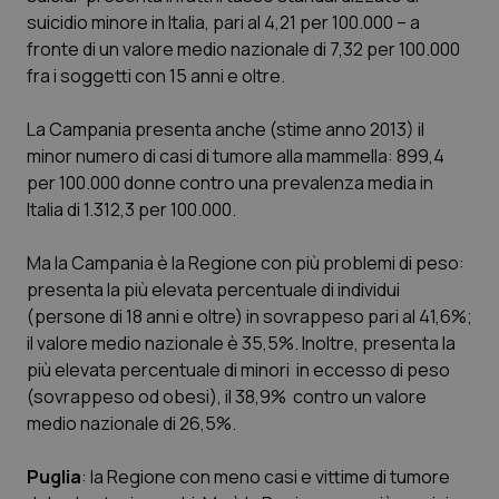
suicidio minore in Italia, pari al 4,21 per 100.000 – a
fronte di un valore medio nazionale di 7,32 per 100.000
tracking-sites-ironfish-
www.quotidianosanita.it
4
fra i soggetti con 15 anni e oltre.
session-id
settim
2 gior
La Campania presenta anche (stime anno 2013) il
minor numero di casi di tumore alla mammella: 899,4
per 100.000 donne contro una prevalenza media in
_ga
1 anno
Google LLC
Italia di 1.312,3 per 100.000.
mes
.quotidianosanita.it
Ma la Campania è la Regione con più problemi di peso:
presenta la più elevata percentuale di individui
(persone di 18 anni e oltre) in sovrappeso pari al 41,6%;
il valore medio nazionale è 35,5%. Inoltre, presenta la
più elevata percentuale di minori in eccesso di peso
(sovrappeso od obesi), il 38,9% contro un valore
medio nazionale di 26,5%.
Puglia
: la Regione con meno casi e vittime di tumore