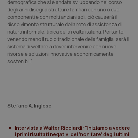
demografica che si è andata sviluppando nel corso
degli anni disegna strutture familiari con uno o due
CookieScriptConsent
5 mesi
CookieScript
settim
www.quotidianosanita.it
componenti e con molti anziani soli, ciò causerà il
dissolvimento strutturale della rete di assistenza di
natura informale, tipica della realtà italiana. Pertanto,
venendo meno il ruolo tradizionale della famiglia, sarà il
sistema di welfare a dover intervenire con nuove
risorse e soluzioni innovative economicamente
sostenibili”.
tracking-sites-ironfish-
www.quotidianosanita.it
4
tracking-enable
settim
2 gior
Stefano A. Inglese
tracking-sites-ironfish-
www.quotidianosanita.it
4
Intervista a Walter Ricciardi: “Iniziamo a vedere
session-id
settim
2 gior
i primi risultati negativi del ‘non fare’ degli ultimi