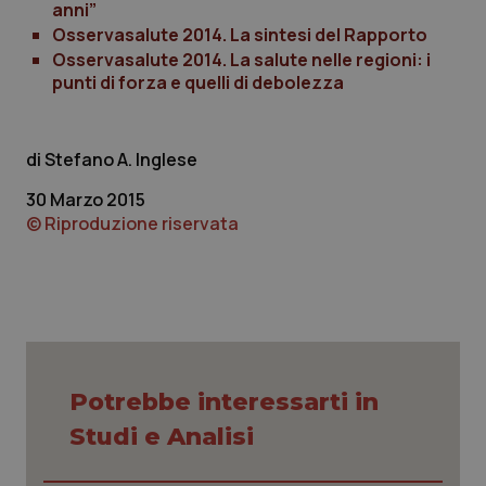
anni”
Osservasalute 2014. La sintesi del Rapporto
Osservasalute 2014. La salute nelle regioni: i
_ga
1 anno
Google LLC
punti di forza e quelli di debolezza
mes
.quotidianosanita.it
Stefano A. Inglese
30 Marzo 2015
© Riproduzione riservata
Potrebbe interessarti in
Studi e Analisi