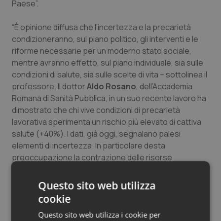
Paese”.
“È opinione diffusa che l’incertezza e la precarietà
condizioneranno, sul piano politico, gli interventi e le
riforme necessarie per un moderno stato sociale,
mentre avranno effetto, sul piano individuale, sia sulle
condizioni di salute, sia sulle scelte di vita – sottolinea il
professore. Il dottor
Aldo Rosano
, dell’Accademia
Romana di Sanità Pubblica, in un suo recente lavoro ha
dimostrato che chi vive condizioni di precarietà
lavorativa sperimenta un rischio più elevato di cattiva
salute (+40%). I dati, già oggi, segnalano palesi
elementi di incertezza. In particolare desta
preoccupazione la contrazione delle risorse
pubbliche a disposizione per la sanità (la spesa
sanitaria pubblica è passata da 112,5 miliardi di euro del
Questo sito web utilizza
2010 a 109,3 del 2013)”.
cookie
Questo sito web utilizza i cookie per
Preoccupa, infine, l’inadeguatezza degli