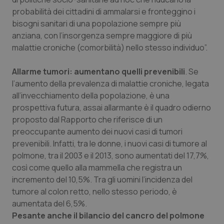
Valle D’Aosta
Oncodermatologia
probabilità dei cittadini di ammalarsi e fronteggino i
bisogni sanitari di una popolazione sempre più
Veneto
Oncoematologia
anziana, con l’insorgenza sempre maggiore di più
malattie croniche (comorbilità) nello stesso individuo”.
Oncologia & Nutrizione
Allarme tumori: aumentano quelli prevenibili
. Se
Psoriasi & pelle
l’aumento della prevalenza di malattie croniche, legata
all’invecchiamento della popolazione, è una
Quotidiano Cardiologia
prospettiva futura, assai allarmante è il quadro odierno
proposto dal Rapporto che riferisce di un
Quotidiano Chirurgia
preoccupante aumento dei nuovi casi di tumori
prevenibili. Infatti, tra le donne, i nuovi casi di tumore al
polmone, tra il 2003 e il 2013, sono aumentati del 17,7%,
Quotidiano Oncologia
così come quello alla mammella che registra un
incremento del 10,5%. Tra gli uomini l’incidenza del
Quotidiano Pediatria
tumore al colon retto, nello stesso periodo, è
aumentata del 6,5%.
Rene & patologie urogenitali
Pesante anche il bilancio del cancro del polmone