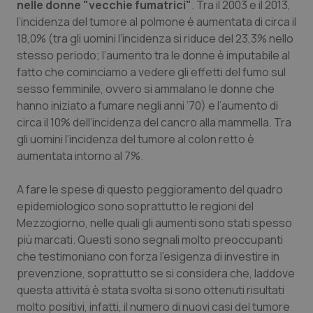
nelle donne "vecchie fumatrici"
. Tra il 2003 e il 2013,
Salute orale & impianti
l’incidenza del tumore al polmone è aumentata di circa il
18,0% (tra gli uomini l’incidenza si riduce del 23,3% nello
Sangue & coagulazione
stesso periodo; l’aumento tra le donne è imputabile al
fatto che cominciamo a vedere gli effetti del fumo sul
Tiroide
sesso femminile, ovvero si ammalano le donne che
hanno iniziato a fumare negli anni ’70) e l’aumento di
circa il 10% dell’incidenza del cancro alla mammella. Tra
Tumore al seno
gli uomini l’incidenza del tumore al colon retto è
aumentata intorno al 7%.
Tumore ovarico
A fare le spese di questo peggioramento del quadro
Tumori del Polmone & Testa Collo
epidemiologico sono soprattutto le regioni del
Mezzogiorno, nelle quali gli aumenti sono stati spesso
Tumori gastrointestinali
più marcati. Questi sono segnali molto preoccupanti
che testimoniano con forza l’esigenza di investire in
Ulcera & Reflusso
prevenzione, soprattutto se si considera che, laddove
questa attività è stata svolta si sono ottenuti risultati
Vaccini
molto positivi, infatti, il numero di nuovi casi del tumore