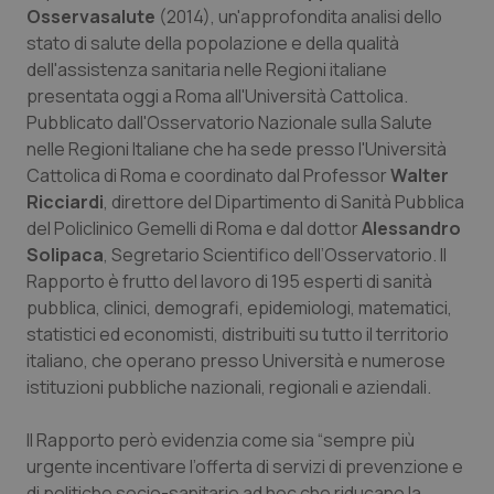
Osservasalute
(2014), un'approfondita analisi dello
Piemonte
HIV
stato di salute della popolazione e della qualità
dell'assistenza sanitaria nelle Regioni italiane
Provincia Autonoma di Bolzano
Infezioni & Febbre
presentata oggi a Roma all'Università Cattolica.
Pubblicato dall'Osservatorio Nazionale sulla Salute
nelle Regioni Italiane che ha sede presso l'Università
Provincia Autonoma di Trento
Ipertensione & Scompenso
Cattolica di Roma e coordinato dal Professor
Walter
Ricciardi
, direttore del Dipartimento di Sanità Pubblica
Puglia
Malattie rare
del Policlinico Gemelli di Roma e dal dottor
Alessandro
Solipaca
, Segretario Scientifico dell’Osservatorio. Il
Sardegna
Malattia di Crohn & Rettocolite Ulcerosa
Rapporto è frutto del lavoro di 195 esperti di sanità
pubblica, clinici, demografi, epidemiologi, matematici,
Sicilia
Neuroscienze & patologie neurodegenerative
statistici ed economisti, distribuiti su tutto il territorio
italiano, che operano presso Università e numerose
Toscana
Obesità
istituzioni pubbliche nazionali, regionali e aziendali.
Umbria
Oftalmologia
Il Rapporto però evidenzia come sia “sempre più
urgente incentivare l’offerta di servizi di prevenzione e
di politiche socio-sanitarie ad hoc che riducano la