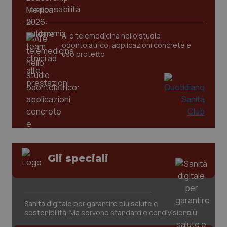
web
uti
nuo
ver
dell
AI e telemedicina nello studio
You
odontoiatrico: applicazioni concrete e
__Secure-YNID
.youtube.com
5 mesi 4
Que
uso protetto
settimane
imp
You
ten
pre
del
vid
inco
può
det
vis
web
uti
nuo
ver
Gli speciali
dell
You
YSC
Sessione
Que
Google LLC
imp
.youtube.com
You
ten
Sanità digitale per garantire più salute e
vis
sostenibilità. Ma servono standard e condivisione
vid