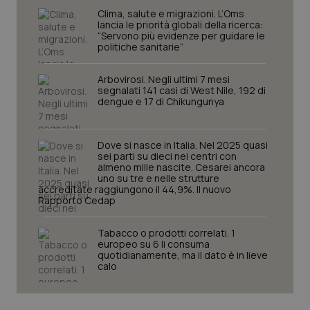
Clima, salute e migrazioni. L’Oms
lancia le priorità globali della ricerca:
“Servono più evidenze per guidare le
politiche sanitarie”
Arbovirosi. Negli ultimi 7 mesi
PHPSESSID
Sessio
PHP.net
segnalati 141 casi di West Nile, 192 di
www.quotidianosanita.it
dengue e 17 di Chikungunya
Dove si nasce in Italia. Nel 2025 quasi
sei parti su dieci nei centri con
almeno mille nascite. Cesarei ancora
uno su tre e nelle strutture
accreditate raggiungono il 44,9%. Il nuovo
Rapporto Cedap
Tabacco o prodotti correlati. 1
europeo su 6 li consuma
quotidianamente, ma il dato è in lieve
calo