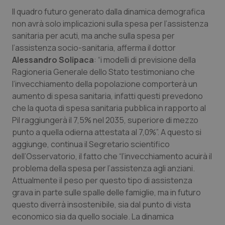
Necessari
Statistici
Marketing
Il quadro futuro generato dalla dinamica demografica
I cookie necessari contribuiscono a rendere fruibile il
non avrà solo implicazioni sulla spesa per l’assistenza
sito web abilitandone funzionalità di base quali la
sanitaria per acuti, ma anche sulla spesa per
navigazione sulle pagine e l'accesso alle aree
protette del sito. Il sito web non è in grado di
l’assistenza socio-sanitaria, afferma il dottor
funzionare correttamente senza questi cookie.
Alessandro Solipaca
: “i modelli di previsione della
Nome
Fornitore
/
Dominio
Scaden
Ragioneria Generale dello Stato testimoniano che
VISITOR_PRIVACY_METADATA
5 mesi
YouTube
l’invecchiamento della popolazione comporterà un
settim
.youtube.com
aumento di spesa sanitaria, infatti questi prevedono
che la quota di spesa sanitaria pubblica in rapporto al
Pil raggiungerà il 7,5% nel 2035, superiore di mezzo
punto a quella odierna attestata al 7,0%”. A questo si
aggiunge, continua il Segretario scientifico
dell’Osservatorio, il fatto che “l’invecchiamento acuirà il
problema della spesa per l’assistenza agli anziani.
Attualmente il peso per questo tipo di assistenza
grava in parte sulle spalle delle famiglie, ma in futuro
questo diverrà insostenibile, sia dal punto di vista
economico sia da quello sociale. La dinamica