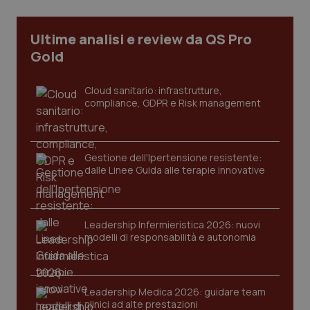
_ga_KM60CM4NPH
.quotidianosanita.it
1 anno
Ultime analisi e review da QS Pro
mes
Gold
Cloud sanitario: infrastrutture,
compliance, GDPR e Risk management
Gestione dell'Ipertensione resistente:
Fornitore
/
Nome
Scadenza
Descrizion
dalle Linee Guida alle terapie innovative
Dominio
Nome
Fornitore
/
Dominio
Scadenza
Des
_ga_0VMQEQKQ1N
.quotidianosanita.it
1 anno 1
Questo
mese
cookie
VISITOR_INFO1_LIVE
5 mesi 4
Que
Google LLC
viene
settimane
imp
.youtube.com
utilizzato
You
Leadership Infermieristica 2026: nuovi
da Google
ten
modelli di responsabilità e autonomia
Analytics
pre
per
del
mantener
vid
lo stato
inco
della
può
sessione.
Leadership Medica 2026: guidare team
det
vis
clinici ad alte prestazioni