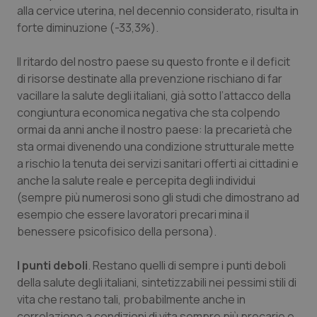
alla cervice uterina, nel decennio considerato, risulta in
forte diminuzione (-33,3%).
Il ritardo del nostro paese su questo fronte e il deficit
di risorse destinate alla prevenzione rischiano di far
vacillare la salute degli italiani, già sotto l’attacco della
congiuntura economica negativa che sta colpendo
ormai da anni anche il nostro paese: la precarietà che
sta ormai divenendo una condizione strutturale mette
a rischio la tenuta dei servizi sanitari offerti ai cittadini e
anche la salute reale e percepita degli individui
(sempre più numerosi sono gli studi che dimostrano ad
esempio che essere lavoratori precari mina il
benessere psicofisico della persona).
I punti deboli
. Restano quelli di sempre i punti deboli
della salute degli italiani, sintetizzabili nei pessimi stili di
vita che restano tali, probabilmente anche in
correlazione a condizioni di vita sempre più precarie e