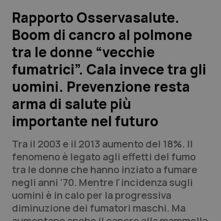
Rapporto Osservasalute.
Scienza e Farmaci
Boom di cancro al polmone
tra le donne “vecchie
Studi e Analisi
fumatrici”. Cala invece tra gli
Lettere al direttore
uomini. Prevenzione resta
Edizioni Regionali
arma di salute più
importante nel futuro
QS Pro
Tra il 2003 e il 2013 aumento del 18%. Il
Professionisti Sanitari.AI
fenomeno è legato agli effetti del fumo
tra le donne che hanno inziato a fumare
Abruzzo
QS Pro Gold
negli anni '70. Mentre l'incidenza sugli
uomini è in calo per la progressiva
QS Club
Newsletter
Basilicata
Artrite & artrosi
diminuzione dei fumatori maschi. Ma
aumentano anche il cancro alla mammella