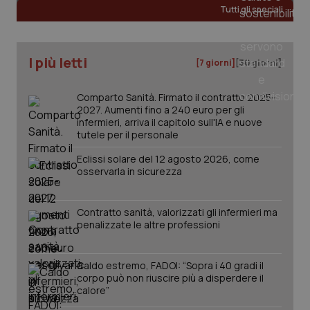
__Secure-
.youtube.com
5 mesi 4
Que
Tutti gli speciali
ROLLOUT_TOKEN
settimane
imp
You
ges
del
e d
I più letti
per
[7 giorni]
[30 giorni]
del
ute
Comparto Sanità. Firmato il contratto 2025-
tracking-sites-
www.quotidianosanita.it
4
Que
2027. Aumenti fino a 240 euro per gli
ironfish-tracking-
settimane
imp
named-enable
2 giorni
dal
infermieri, arriva il capitolo sull'IA e nuove
per 
tutele per il personale
sis
sol
Eclissi solare del 12 agosto 2026, come
ute
ide
osservarla in sicurezza
Wel
Contratto sanità, valorizzati gli infermieri ma
penalizzate le altre professioni
Caldo estremo, FADOI: “Sopra i 40 gradi il
corpo può non riuscire più a disperdere il
calore”