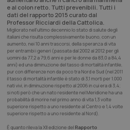
Calabria
Asma & BPCO
e al colon retto. Tutti prevenibili. Tutti i
dati del rapporto 2015 curato dal
Campania
Car-T
Professor Ricciardi della Cattolica.
Migliorato nell’ultimo decennio lo stato di salute degli
Emilia-Romagna
Colesterolo & coronaropatie
italiani che risulta complessivamente buono, con un
aumento, nei 10 anni trascorsi, della speranza di vita
Friuli Venezia Giulia
Dermatite Atopica
per entrambi i generi (passata dal 2002 al 2012 per gli
uomini da 77,2 a 79,6 anni e per le donne da 83,0 a 84,4
Lazio
Diabete & glucometri
anni) ed una diminuzione del tasso di mortalità infantile,
pur con differenze non da poco tra Nord e Sud (nel 2011
il tasso di mortalità infantile è stato di 3,1 morti per 1.000
Liguria
Disturbi dell’umore
nati vivi, in diminuzione rispetto al 2006 in cui era di 3,4;
si noti però che un nato residente nel Meridione ha una
Lombardia
Dolore
probabilità di morire nel primo anno di vita 1,3 volte
superiore rispetto a uno residente al Centro e 1,4 volte
Marche
Donna & Salute
superiore rispetto a uno residente al Nord).
Molise
Epatiti
È quanto rileva la XII edizione del
Rapporto