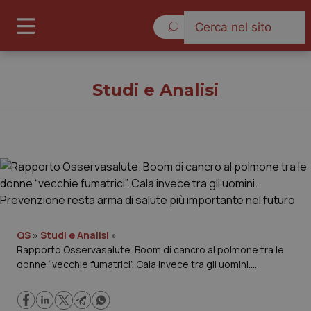
Giovedì 6 Agosto 2026
Studi e Analisi
Studi e Analisi
Cronache
Governo e Parlamento
QS
»
Studi e Analisi
»
Rapporto Osservasalute. Boom di cancro al polmone tra le
donne “vecchie fumatrici”. Cala invece tra gli uomini.
Regioni e Asl
Prevenzione resta arma di salute più importante nel futuro
Lavoro e Professioni