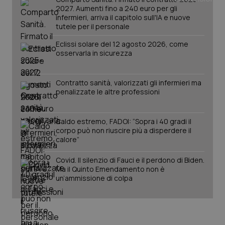
2027. Aumenti fino a 240 euro per gli
Salute orale & impianti
infermieri, arriva il capitolo sull'IA e nuove
tutele per il personale
Sangue & coagulazione
Eclissi solare del 12 agosto 2026, come
osservarla in sicurezza
Tiroide
Contratto sanità, valorizzati gli infermieri ma
Tumore al seno
penalizzate le altre professioni
CookieScriptConsent
5 mesi
CookieScript
settim
www.quotidianosanita.it
Tumore ovarico
Caldo estremo, FADOI: “Sopra i 40 gradi il
corpo può non riuscire più a disperdere il
calore”
Tumori del Polmone & Testa Collo
Covid. Il silenzio di Fauci e il perdono di Biden.
Tumori gastrointestinali
Ma il Quinto Emendamento non è
un’ammissione di colpa
Ulcera & Reflusso
Vaccini
tracking-sites-ironfish-
www.quotidianosanita.it
4