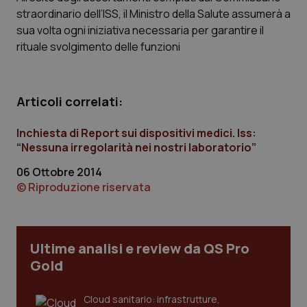
Calabria
Asma & BPCO
straordinario dell’ISS, il Ministro della Salute assumerà a
sua volta ogni iniziativa necessaria per garantire il
Campania
Car-T
rituale svolgimento delle funzioni
Emilia-Romagna
Colesterolo & coronaropatie
Articoli correlati:
Friuli Venezia Giulia
Dermatite Atopica
Inchiesta di Report sui dispositivi medici. Iss:
“Nessuna irregolarità nei nostri laboratorio”
Lazio
Diabete & glucometri
06 Ottobre 2014
© Riproduzione riservata
Liguria
Disturbi dell’umore
Lombardia
Dolore
Ultime analisi e review da QS Pro
Marche
Donna & Salute
Gold
Molise
Epatiti
Cloud sanitario: infrastrutture,