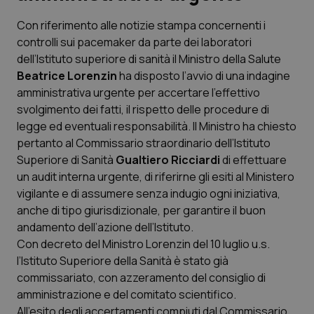
Con riferimento alle notizie stampa concernenti i
Scienza e Farmaci
controlli sui pacemaker da parte dei laboratori
dell’Istituto superiore di sanità il Ministro della Salute
Studi e Analisi
Beatrice Lorenzin
ha disposto l’avvio di una indagine
amministrativa urgente per accertare l’effettivo
Lettere al direttore
svolgimento dei fatti, il rispetto delle procedure di
legge ed eventuali responsabilità. Il Ministro ha chiesto
Edizioni Regionali
pertanto al Commissario straordinario dell’Istituto
Superiore di Sanità
Gualtiero Ricciardi
di effettuare
un audit interna urgente, di riferirne gli esiti al Ministero
QS Pro
vigilante e di assumere senza indugio ogni iniziativa,
anche di tipo giurisdizionale, per garantire il buon
Professionisti Sanitari.AI
andamento dell’azione dell’Istituto.
Con decreto del Ministro Lorenzin del 10 luglio u.s.
Abruzzo
QS Pro Gold
l’Istituto Superiore della Sanità è stato già
commissariato, con azzeramento del consiglio di
QS Club
Newsletter
Basilicata
Artrite & artrosi
amministrazione e del comitato scientifico.
All’esito degli accertamenti compiuti dal Commissario