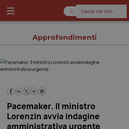
Venerdì 7 Agosto 2026
Approfondimenti
Approfondimenti
Cronache
Governo e Parlamento
Pacemaker. Il ministro
Regioni e Asl
Lorenzin avvia indagine
amministrativa urgente
Lavoro e Professioni