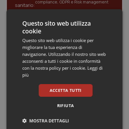
compliance, GDPR e Risk management
Piemonte
HIV
Questo sito web utilizza
Provincia Autonoma di Bolzano
Infezioni & Febbre
Gestione dell'Ipertensione resistente:
cookie
dalle Linee Guida alle terapie innovative
Provincia Autonoma di Trento
Ipertensione & Scompenso
Questo sito web utilizza i cookie per
migliorare la tua esperienza di
Leadership Infermieristica 2026: nuovi
navigazione. Utilizzando il nostro sito web
Puglia
Malattie rare
modelli di responsabilità e autonomia
acconsenti a tutti i cookie in conformità
con la nostra policy per i cookie.
Leggi di
Sardegna
Malattia di Crohn & Rettocolite Ulcerosa
più
Leadership Medica 2026: guidare team
Sicilia
Neuroscienze & patologie neurodegenerative
clinici ad alte prestazioni
ACCETTA TUTTI
Toscana
Obesità
RIFIUTA
AI e telemedicina nello studio
odontoiatrico: applicazioni concrete e
Umbria
Oftalmologia
uso protetto
MOSTRA DETTAGLI