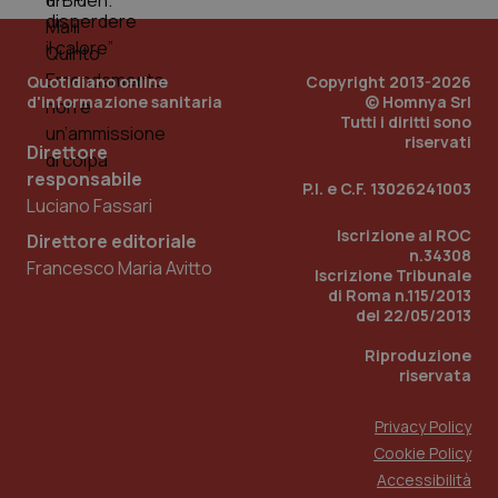
tracking-enable
settim
2 gior
Quotidiano online
Copyright 2013-2026
d'informazione sanitaria
© Homnya Srl
tracking-sites-ironfish-
www.quotidianosanita.it
4
Tutti i diritti sono
session-id
settim
riservati
Direttore
2 gior
responsabile
P.I. e C.F. 13026241003
Luciano Fassari
Iscrizione al ROC
Direttore editoriale
_ga
1 anno
Google LLC
n.34308
mes
.quotidianosanita.it
Francesco Maria Avitto
Iscrizione Tribunale
di Roma n.115/2013
del 22/05/2013
Riproduzione
riservata
Privacy Policy
Cookie Policy
Accessibilità